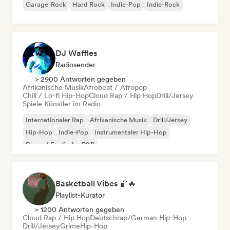
Garage-Rock
Hard Rock
Indie-Pop
Indie-Rock
DJ Waffles
Radiosender
> 2900 Antworten gegeben
Afrikanische Musik
Afrobeat / Afropop
Chill / Lo-fi Hip-Hop
Cloud Rap / Hip Hop
Drill/Jersey
Spiele Künstler im Radio
Internationaler Rap
Afrikanische Musik
Drill/Jersey
Hip-Hop
Indie-Pop
Instrumentaler Hip-Hop
Rap auf Englisch
R&B
Basketball Vibes 🏀🔥
Playlist-Kurator
> 1200 Antworten gegeben
Cloud Rap / Hip Hop
Deutschrap/German Hip-Hop
Drill/Jersey
Grime
Hip-Hop