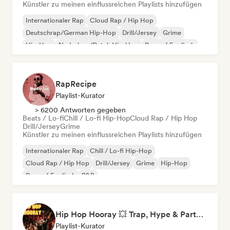
Künstler zu meinen einflussreichen Playlists hinzufügen
Internationaler Rap
Cloud Rap / Hip Hop
Deutschrap/German Hip-Hop
Drill/Jersey
Grime
Hip-Hop
Nederhop/Dutch Hip-Hop
Rap auf Englisch
RapRecipe
Playlist-Kurator
> 6200 Antworten gegeben
Beats / Lo-fi
Chill / Lo-fi Hip-Hop
Cloud Rap / Hip Hop
Drill/Jersey
Grime
Künstler zu meinen einflussreichen Playlists hinzufügen
Internationaler Rap
Chill / Lo-fi Hip-Hop
Cloud Rap / Hip Hop
Drill/Jersey
Grime
Hip-Hop
Rap auf Englisch
R&B
Hip Hop Hooray 💥 Trap, Hype & Party Rap Bangers
Playlist-Kurator