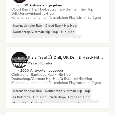
> 1500 Antworten gegeben
Cloud Rap / Hip Hop
Deutschrap/German Hip-Hop
Drill/Jersey
Grime
Hip-Hop
Künstler zu meinen einflussreichen Playlists hinzufügen
Internationaler Rap
Cloud Rap / Hip Hop
Deutschrap/German Hip-Hop
Hip-Hop
Nederhop/Dutch Hip-Hop
Rap auf Englisch
Französischer Rap
Rap/Trap Italiano
It's a Trap! 💥 Drill, UK Drill & Hard-Hitting Trap
Playlist-Kurator
> 2600 Antworten gegeben
Christlicher Rap
Cloud Rap / Hip Hop
Deutschrap/German Hip-Hop
Drill/Jersey
Hip-Hop
Künstler zu meinen einflussreichen Playlists hinzufügen
Internationaler Rap
Deutschrap/German Hip-Hop
Drill/Jersey
Hip-Hop
Nederhop/Dutch Hip-Hop
Rap auf Englisch
Französischer Rap
Rap/Trap Italiano