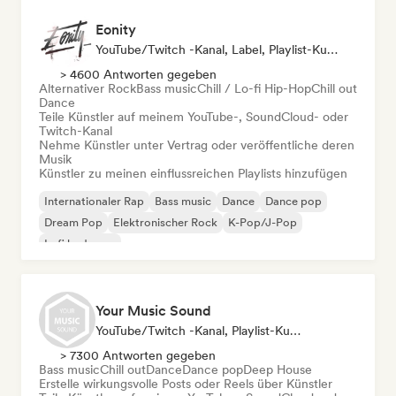
Eonity
YouTube/Twitch -Kanal, Label, Playlist-Kurator
> 4600 Antworten gegeben
Alternativer Rock
Bass music
Chill / Lo-fi Hip-Hop
Chill out
Dance
Teile Künstler auf meinem YouTube-, SoundCloud- oder
Twitch-Kanal
Nehme Künstler unter Vertrag oder veröffentliche deren
Musik
Künstler zu meinen einflussreichen Playlists hinzufügen
Internationaler Rap
Bass music
Dance
Dance pop
Dream Pop
Elektronischer Rock
K-Pop/J-Pop
Lofi bedroom
Your Music Sound
YouTube/Twitch -Kanal, Playlist-Kurator, Social Media Influencer
> 7300 Antworten gegeben
Bass music
Chill out
Dance
Dance pop
Deep House
Erstelle wirkungsvolle Posts oder Reels über Künstler