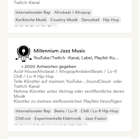
Twitch-Kanal
Internationaler Rap
Afrobeat / Afropop
Karibische Musik
Country-Musik
Dancehall
Hip-Hop
Indie-Folk
Indie-Pop
Millennium Jazz Music
YouTube/Twitch -Kanal, Label, Playlist-Kurator
> 2000 Antworten gegeben
Acid-House
Afrobeat / Afropop
Ambient
Beats / Lo-fi
Chill / Lo-fi Hip-Hop
Teile Künstler auf meinem YouTube-, SoundCloud- oder
Twitch-Kanal
Nehme Künstler unter Vertrag oder veröffentliche deren
Musik
Künstler zu meinen einflussreichen Playlists hinzufügen
Internationaler Rap
Beats / Lo-fi
Chill / Lo-fi Hip-Hop
Chill out
Experimentelle Elektronik
Jazz-Fusion
Instrumental
Instrumentaler Hip-Hop