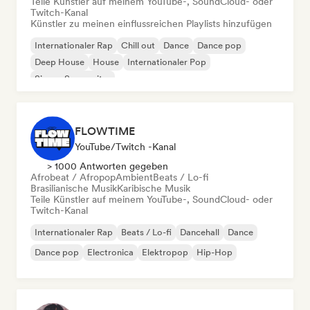
Teile Künstler auf meinem YouTube-, SoundCloud- oder
Twitch-Kanal
Künstler zu meinen einflussreichen Playlists hinzufügen
Internationaler Rap
Chill out
Dance
Dance pop
Deep House
House
Internationaler Pop
Singer-Songwriter
FLOWTIME
YouTube/Twitch -Kanal
> 1000 Antworten gegeben
Afrobeat / Afropop
Ambient
Beats / Lo-fi
Brasilianische Musik
Karibische Musik
Teile Künstler auf meinem YouTube-, SoundCloud- oder
Twitch-Kanal
Internationaler Rap
Beats / Lo-fi
Dancehall
Dance
Dance pop
Electronica
Elektropop
Hip-Hop