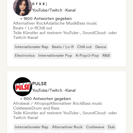
c r x s ;
YouTube/Twitch -Kanal
> 1800 Antworten gegeben
Alternativer Rock
Asiatische Musik
Bass music
Beats / Lo-fi
Chill out
Teile Künstler auf meinem YouTube-, SoundCloud- oder
Twitch-Kanal
Internationaler Rap
Beats / Lo-fi
Chill out
Dance
Electronica
Internationaler Pop
K-Pop/J-Pop
R&B
PULSE
YouTube/Twitch -Kanal
> 1100 Antworten gegeben
Afrobeat / Afropop
Alternativer Rock
Bass music
Coldwave
Drum and Bass
Teile Künstler auf meinem YouTube-, SoundCloud- oder
Twitch-Kanal
Internationaler Rap
Alternativer Rock
Coldwave
Dub