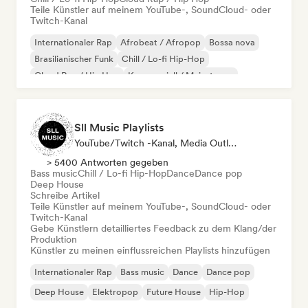
Teile Künstler auf meinem YouTube-, SoundCloud- oder
Twitch-Kanal
Internationaler Rap
Afrobeat / Afropop
Bossa nova
Brasilianischer Funk
Chill / Lo-fi Hip-Hop
Cloud Rap / Hip Hop
Kommerziell / Mainstream
Dancehall
Sll Music Playlists
YouTube/Twitch -Kanal, Media Outlet/Journalist, Playlist-Kurator, Sound Experte
> 5400 Antworten gegeben
Bass music
Chill / Lo-fi Hip-Hop
Dance
Dance pop
Deep House
Schreibe Artikel
Teile Künstler auf meinem YouTube-, SoundCloud- oder
Twitch-Kanal
Gebe Künstlern detailliertes Feedback zu dem Klang/der
Produktion
Künstler zu meinen einflussreichen Playlists hinzufügen
Internationaler Rap
Bass music
Dance
Dance pop
Deep House
Elektropop
Future House
Hip-Hop