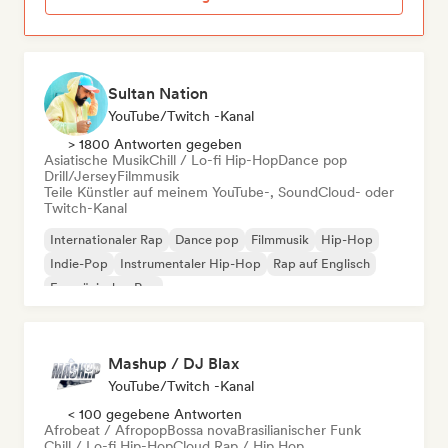
Sultan Nation
YouTube/Twitch -Kanal
> 1800 Antworten gegeben
Asiatische Musik
Chill / Lo-fi Hip-Hop
Dance pop
Drill/Jersey
Filmmusik
Teile Künstler auf meinem YouTube-, SoundCloud- oder
Twitch-Kanal
Internationaler Rap
Dance pop
Filmmusik
Hip-Hop
Indie-Pop
Instrumentaler Hip-Hop
Rap auf Englisch
Französischer Rap
Mashup / DJ Blax
YouTube/Twitch -Kanal
< 100 gegebene Antworten
Afrobeat / Afropop
Bossa nova
Brasilianischer Funk
Chill / Lo-fi Hip-Hop
Cloud Rap / Hip Hop