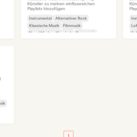
Künstler zu meinen einflussreichen
Kün
Playlists hinzufügen
Play
Instrumental
Alternativer Rock
Ins
Klassische Musik
Filmmusik
Lo
Neo / Modern Klassisch
Bass music
Sol
Hip-Hop
Phonk
l
sik
1