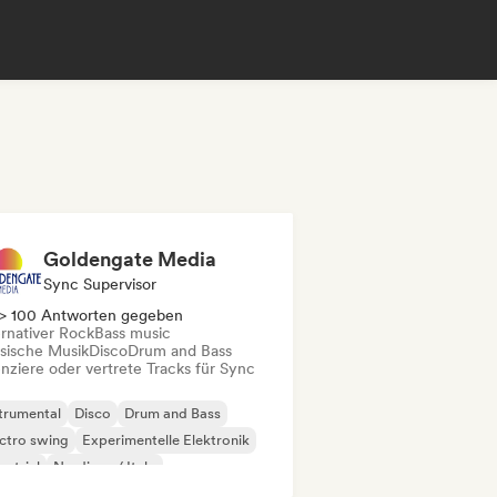
Goldengate Media
Sync Supervisor
> 100 Antworten gegeben
ernativer Rock
Bass music
ssische Musik
Disco
Drum and Bass
enziere oder vertrete Tracks für Sync
trumental
Disco
Drum and Bass
ctro swing
Experimentelle Elektronik
ustrial
Nu-disco / Italo
ernativer Rock