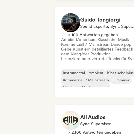
Guido Tongiorgi
Sound Experte, Sync Supervi
> 100 Antworten gegeben
Ambient
Americana
Klassische Musik
Kommerziell / Mainstream
Dance pop
Gebe Künstlern detailliertes Feedback
dem Klang/der Produktion
Lizenziere oder vertrete Tracks für Sy
Instrumental
Ambient
Klassische Mus
Kommerziell / Mainstream
Filmmusik
Hip-Hop
Moderner Jazz
Neo / Modern Klassisch
All Audios
Sync Supervisor
> 2300 Antworten gegeben