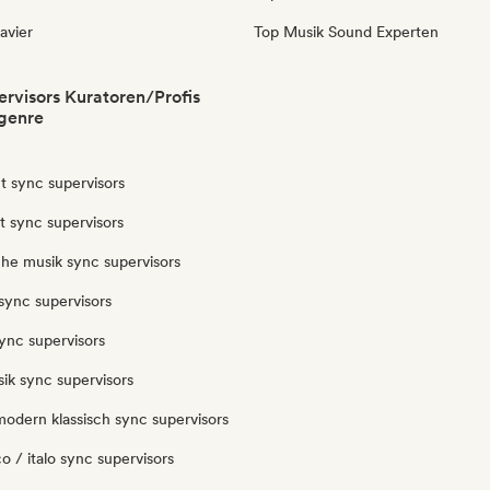
avier
Top Musik Sound Experten
rvisors Kuratoren/Profis
genre
t sync supervisors
ut sync supervisors
che musik sync supervisors
sync supervisors
ync supervisors
ik sync supervisors
odern klassisch sync supervisors
o / italo sync supervisors