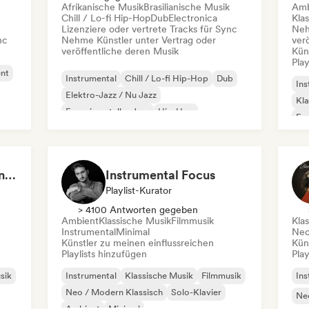
Afrikanische Musik
Brasilianische Musik
Amb
Chill / Lo-fi Hip-Hop
Dub
Electronica
Kla
Lizenziere oder vertrete Tracks für Sync
Neh
nc
Nehme Künstler unter Vertrag oder
ver
veröffentliche deren Musik
Kün
Play
nt
Instrumental
Chill / Lo-fi Hip-Hop
Dub
Ins
Elektro-Jazz / Nu Jazz
Kla
Experimenteller Jazz
Hip-Hop
Exp
Internationaler Rap
Reggae
Neo
Focusing Minimal piano & Contemporary classical music
Instrumental Focus
Playlist-Kurator
> 4100 Antworten gegeben
Ambient
Klassische Musik
Filmmusik
Kla
Instrumental
Minimal
Neo
Künstler zu meinen einflussreichen
Kün
Playlists hinzufügen
Play
sik
Instrumental
Klassische Musik
Filmmusik
Ins
Neo / Modern Klassisch
Solo-Klavier
Neo
Ambient
Minimal