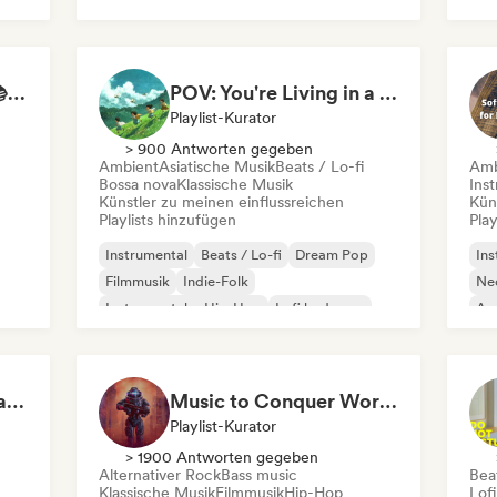
Study Jam Sessions 📚 Indie Folk, Dream Pop & Singer-Songwriter
POV: You're Living in a Studio Ghibli Movie 🌱 Neo-Classical Piano & Dream Pop
Playlist-Kurator
> 900 Antworten gegeben
Ambient
Asiatische Musik
Beats / Lo-fi
Amb
Bossa nova
Klassische Musik
Ins
Künstler zu meinen einflussreichen
Kün
Playlists hinzufügen
Play
Instrumental
Beats / Lo-fi
Dream Pop
Ins
Filmmusik
Indie-Folk
Neo
Instrumentaler Hip-Hop
Lofi bedroom
Am
Neo / Modern Klassisch
Re
Instrumentals That Make You Feel Like Floating
Music to Conquer Worlds To ⚔️ Epic Orchestral, Cinematic & Trailer Music
Playlist-Kurator
> 1900 Antworten gegeben
Alternativer Rock
Bass music
Beat
Klassische Musik
Filmmusik
Hip-Hop
Lof