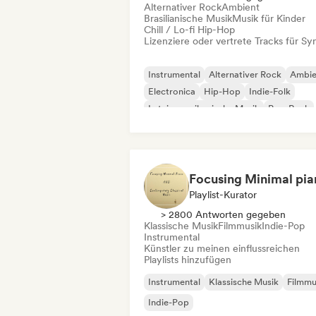
Alternativer Rock
Ambient
Brasilianische Musik
Musik für Kinder
Chill / Lo-fi Hip-Hop
Lizenziere oder vertrete Tracks für Sy
Instrumental
Alternativer Rock
Ambie
Electronica
Hip-Hop
Indie-Folk
Lateinamerikanische Musik
Pop-Rock
Playlist-Kurator
> 2800 Antworten gegeben
Klassische Musik
Filmmusik
Indie-Pop
Instrumental
Künstler zu meinen einflussreichen
Playlists hinzufügen
Instrumental
Klassische Musik
Filmmu
Indie-Pop