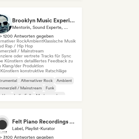
Brooklyn Music Experience
Mentorin, Sound Experte, Sync Supervisor
> 1200 Antworten gegeben
ernativer Rock
Ambient
Klassische Musik
ud Rap / Hip Hop
merziell / Mainstream
enziere oder vertrete Tracks für Sync
e Künstlern detailliertes Feedback zu
 Klang/der Produktion
 Künstlern konstruktive Ratschläge
trumental
Alternativer Rock
Ambient
merziell / Mainstream
Funk
p-Hop
Indie-Folk
Moderner Jazz
Felt Piano Recordings (label, playlists)
Label, Playlist-Kurator
> 3100 Antworten gegeben