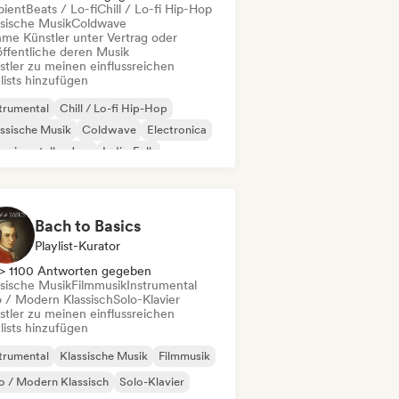
ient
Beats / Lo-fi
Chill / Lo-fi Hip-Hop
ssische Musik
Coldwave
me Künstler unter Vertrag oder
öffentliche deren Musik
stler zu meinen einflussreichen
lists hinzufügen
trumental
Chill / Lo-fi Hip-Hop
ssische Musik
Coldwave
Electronica
erimenteller Jazz
Indie-Folk
 / Modern Klassisch
Bach to Basics
Playlist-Kurator
> 1100 Antworten gegeben
ssische Musik
Filmmusik
Instrumental
 / Modern Klassisch
Solo-Klavier
stler zu meinen einflussreichen
lists hinzufügen
trumental
Klassische Musik
Filmmusik
 / Modern Klassisch
Solo-Klavier