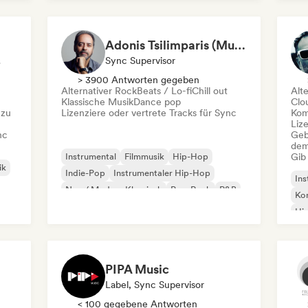
Adonis Tsilimparis (Music Supervisor)
sor
Sync Supervisor
> 3900 Antworten gegeben
Alternativer Rock
Beats / Lo-fi
Chill out
Alt
Klassische Musik
Dance pop
Clo
 zu
Lizenziere oder vertrete Tracks für Sync
Kom
Liz
nc
Geb
dem
Instrumental
Filmmusik
Hip-Hop
Gib
ik
Indie-Pop
Instrumentaler Hip-Hop
Ins
Neo / Modern Klassisch
Pop-Rock
R&B
Kom
Hi
PIPA Music
Label, Sync Supervisor
< 100 gegebene Antworten