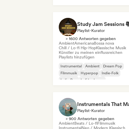
Playlist-Kurator
> 1600 Antworten gegeben
Ambient
Americana
Bossa nova
Chill / Lo-fi Hip-Hop
Klassische Musik
Künstler zu meinen einflussreichen
Playlists hinzufügen
Instrumental
Ambient
Dream Pop
Filmmusik
Hyperpop
Indie-Folk
Indie-Pop
Lofi bedroom
Playlist-Kurator
> 900 Antworten gegeben
Ambient
Beats / Lo-fi
Filmmusik
Instrumental
Neo / Modern Klassisch