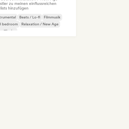
stler zu meinen einflussreichen
lists hinzufügen
trumental
Beats / Lo-fi
Filmmusik
fi bedroom
Relaxation / New Age
o-Klavier