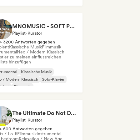
MNOMUSIC - SOFT PIANO and NEO-CLASSICAL
Playlist-Kurator
> 3200 Antworten gegeben
ient
Klassische Musik
Filmmusik
trumental
Neo / Modern Klassisch
stler zu meinen einflussreichen
lists hinzufügen
trumental
Klassische Musik
 / Modern Klassisch
Solo-Klavier
bient
Filmmusik
laxation / New Age
The Ultimate Do Not Disturb Playlist 🔕 Neo-Classical & Ambient Piano
Playlist-Kurator
> 500 Antworten gegeben
s / Lo-fi
Filmmusik
Instrumental
i bedroom
Relaxation / New Age