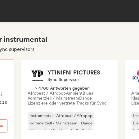
r instrumental
ync supervisors
YTINIFNI PICTURES
Sync Supervisor
> 4700 Antworten gegeben
Afrobeat / Afropop
Ambient
Blues
Alt
i
Kommerziell / Mainstream
Dance
Kla
k zu
Lizenziere oder vertrete Tracks für Sync
Liz
Instrumental
Afrobeat / Afropop
Ins
Kommerziell / Mainstream
Dance
Ele
zu
Filmmusik
Hip-Hop
Indie-Rock
Ind
Industrial
Alt