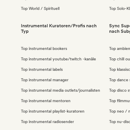
Top World / Spirituell
Top Solo-Kl
Instrumental Kuratoren/Profis nach
Sync Supe
Typ
nach Sub
Top instrumental bookers
Top ambien
Top instrumental youtube/twitch -kanäle
Top chill o
Top instrumental labels
Top klassis
Top instrumental manager
Top dance 
Top instrumental media outlets/journalisten
Top disco s
Top instrumental mentoren
Top filmmus
Top instrumental playlist-kuratoren
Top neo / m
Top instrumental radiosender
Top nu-disc