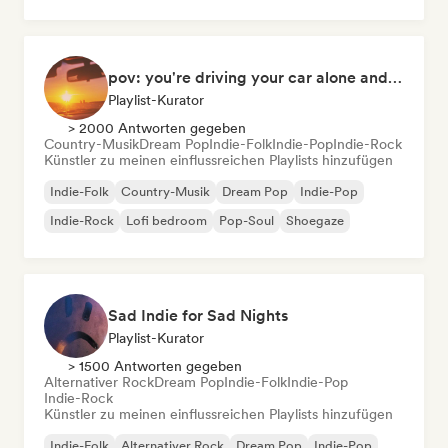
pov: you're driving your car alone and it's golden hour
Playlist-Kurator
> 2000 Antworten gegeben
Country-Musik
Dream Pop
Indie-Folk
Indie-Pop
Indie-Rock
Künstler zu meinen einflussreichen Playlists hinzufügen
Indie-Folk
Country-Musik
Dream Pop
Indie-Pop
Indie-Rock
Lofi bedroom
Pop-Soul
Shoegaze
Sad Indie for Sad Nights
Playlist-Kurator
> 1500 Antworten gegeben
Alternativer Rock
Dream Pop
Indie-Folk
Indie-Pop
Indie-Rock
Künstler zu meinen einflussreichen Playlists hinzufügen
Indie-Folk
Alternativer Rock
Dream Pop
Indie-Pop