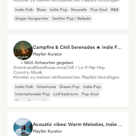
Künstler zu meinen einflussreichen Playlists hinzufügen
Indie-Folk
Blues
Indie-Pop
Nouvelle
Pop-Soul
R&B
Singer-Songwriter
Sanfter Pop / Ballade
Campfire & Chill Serenades 🔥 Indie Folk, Acoustic & Singer-Songwriter
Playlist-Kurator
> 1800 Antworten gegeben
Americana
Blues
Bossa nova
Chill / Lo-fi Hip-Hop
Country-Musik
Künstler zu meinen einflussreichen Playlists hinzufügen
Indie-Folk
Americana
Dream Pop
Indie-Pop
Internationaler Pop
Lofi bedroom
Pop-Soul
Singer-Songwriter
Acoustic vibes: Warm Melodies, Indie Folk & Singer-Songwriter 🏞️
Playlist-Kurator