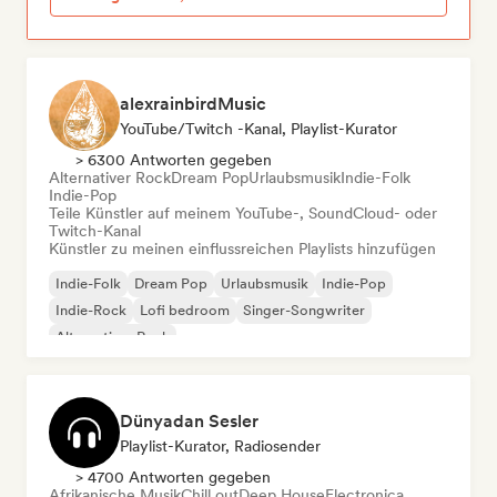
alexrainbirdMusic
YouTube/Twitch -Kanal, Playlist-Kurator
> 6300 Antworten gegeben
Alternativer Rock
Dream Pop
Urlaubsmusik
Indie-Folk
Indie-Pop
Teile Künstler auf meinem YouTube-, SoundCloud- oder
Twitch-Kanal
Künstler zu meinen einflussreichen Playlists hinzufügen
Indie-Folk
Dream Pop
Urlaubsmusik
Indie-Pop
Indie-Rock
Lofi bedroom
Singer-Songwriter
Alternativer Rock
Dünyadan Sesler
Playlist-Kurator, Radiosender
> 4700 Antworten gegeben
Afrikanische Musik
Chill out
Deep House
Electronica