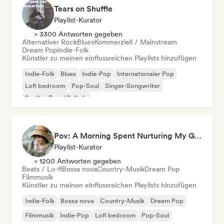
Tears on Shuffle
Playlist-Kurator
> 3300 Antworten gegeben
Alternativer Rock
Blues
Kommerziell / Mainstream
Dream Pop
Indie-Folk
Künstler zu meinen einflussreichen Playlists hinzufügen
Indie-Folk
Blues
Indie-Pop
Internationaler Pop
Lofi bedroom
Pop-Soul
Singer-Songwriter
Sanfter Pop / Ballade
Pov: A Morning Spent Nurturing My Garden
Playlist-Kurator
> 1200 Antworten gegeben
Beats / Lo-fi
Bossa nova
Country-Musik
Dream Pop
Filmmusik
Künstler zu meinen einflussreichen Playlists hinzufügen
Indie-Folk
Bossa nova
Country-Musik
Dream Pop
Filmmusik
Indie-Pop
Lofi bedroom
Pop-Soul