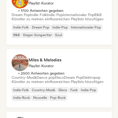
Playlist-Kurator
> 1700 Antworten gegeben
Dream Pop
Indie-Folk
Indie-Pop
Internationaler Pop
R&B
Künstler zu meinen einflussreichen Playlists hinzufügen
Indie-Folk
Dream Pop
Indie-Pop
Internationaler Pop
R&B
Singer-Songwriter
Soul
Miles & Melodies
Playlist-Kurator
> 2500 Antworten gegeben
Country-Musik
Dance pop
Disco
Dream Pop
Elektropop
Künstler zu meinen einflussreichen Playlists hinzufügen
Indie-Folk
Country-Musik
Disco
Funk
Indie-Pop
Indie-Rock
Nouvelle
Pop-Rock