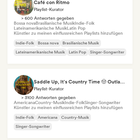
Café con Ritmo
Playlist-Kurator
> 600 Antworten gegeben
Bossa nova
Brasilianische Musik
Indie-Folk
Lateinamerikanische Musik
Latin Pop
Künstler zu meinen einflussreichen Playlists hinzufügen
Indie-Folk
Bossa nova
Brasilianische Musik
Lateinamerikanische Musik
Latin Pop
Singer-Songwriter
Saddle Up, It's Country Time 🤠 Outlaw Country, Americana & Country Rock
Playlist-Kurator
> 3100 Antworten gegeben
Americana
Country-Musik
Indie-Folk
Singer-Songwriter
Künstler zu meinen einflussreichen Playlists hinzufügen
Indie-Folk
Americana
Country-Musik
Singer-Songwriter