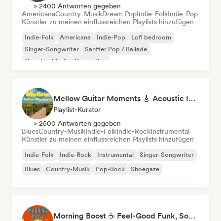
> 2400 Antworten gegeben
Americana
Country-Musik
Dream Pop
Indie-Folk
Indie-Pop
Künstler zu meinen einflussreichen Playlists hinzufügen
Indie-Folk
Americana
Indie-Pop
Lofi bedroom
Singer-Songwriter
Sanfter Pop / Ballade
Country-Musik
Dream Pop
Mellow Guitar Moments 🎸 Acoustic Indie Folk & Singer-Songwriter
Playlist-Kurator
> 2500 Antworten gegeben
Blues
Country-Musik
Indie-Folk
Indie-Rock
Instrumental
Künstler zu meinen einflussreichen Playlists hinzufügen
Indie-Folk
Indie-Rock
Instrumental
Singer-Songwriter
Blues
Country-Musik
Pop-Rock
Shoegaze
Morning Boost ☕ Feel-Good Funk, Soul & Neo-Soul to Wake Up