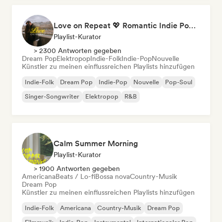
Love on Repeat 💖 Romantic Indie Pop, Neo Soul & Singer-Songwriter
Playlist-Kurator
> 2300 Antworten gegeben
Dream Pop
Elektropop
Indie-Folk
Indie-Pop
Nouvelle
Künstler zu meinen einflussreichen Playlists hinzufügen
Indie-Folk
Dream Pop
Indie-Pop
Nouvelle
Pop-Soul
Singer-Songwriter
Elektropop
R&B
Calm Summer Morning
Playlist-Kurator
> 1900 Antworten gegeben
Americana
Beats / Lo-fi
Bossa nova
Country-Musik
Dream Pop
Künstler zu meinen einflussreichen Playlists hinzufügen
Indie-Folk
Americana
Country-Musik
Dream Pop