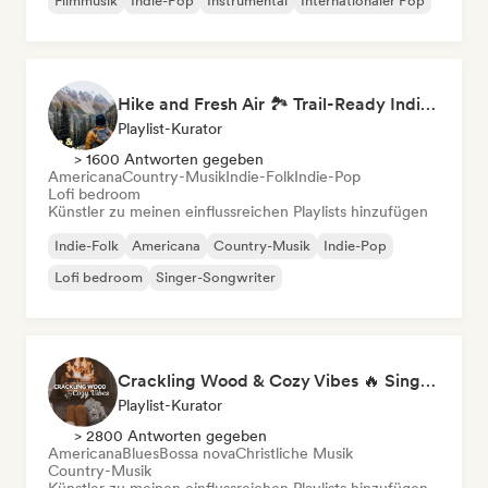
Filmmusik
Indie-Pop
Instrumental
Internationaler Pop
Hike and Fresh Air 🏞️ Trail-Ready Indie Folk & Acoustic
Playlist-Kurator
> 1600 Antworten gegeben
Americana
Country-Musik
Indie-Folk
Indie-Pop
Lofi bedroom
Künstler zu meinen einflussreichen Playlists hinzufügen
Indie-Folk
Americana
Country-Musik
Indie-Pop
Lofi bedroom
Singer-Songwriter
Crackling Wood & Cozy Vibes 🔥 Singer-Songwriter, Dream Pop & Bedroom Pop
Playlist-Kurator
> 2800 Antworten gegeben
Americana
Blues
Bossa nova
Christliche Musik
Country-Musik