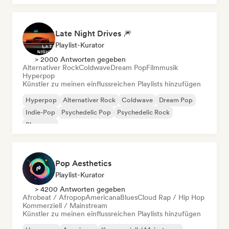
Late Night Drives 🎆
Playlist-Kurator
> 2000 Antworten gegeben
Alternativer Rock
Coldwave
Dream Pop
Filmmusik
Hyperpop
Künstler zu meinen einflussreichen Playlists hinzufügen
Hyperpop
Alternativer Rock
Coldwave
Dream Pop
Indie-Pop
Psychedelic Pop
Psychedelic Rock
Shoegaze
Pop Aesthetics
Playlist-Kurator
> 4200 Antworten gegeben
Afrobeat / Afropop
Americana
Blues
Cloud Rap / Hip Hop
Kommerziell / Mainstream
Künstler zu meinen einflussreichen Playlists hinzufügen