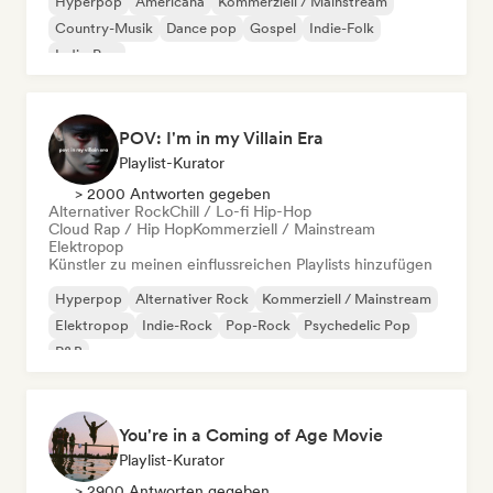
Hyperpop
Americana
Kommerziell / Mainstream
Country-Musik
Dance pop
Gospel
Indie-Folk
Indie-Pop
POV: I'm in my Villain Era
Playlist-Kurator
> 2000 Antworten gegeben
Alternativer Rock
Chill / Lo-fi Hip-Hop
Cloud Rap / Hip Hop
Kommerziell / Mainstream
Elektropop
Künstler zu meinen einflussreichen Playlists hinzufügen
Hyperpop
Alternativer Rock
Kommerziell / Mainstream
Elektropop
Indie-Rock
Pop-Rock
Psychedelic Pop
R&B
You're in a Coming of Age Movie
Playlist-Kurator
> 2900 Antworten gegeben