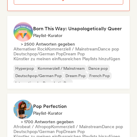
Born This Way: Unapologetically Queer
Playlist-Kurator
> 2500 Antworten gegeben
Alternativer Rock
Kommerziell / Mainstream
Dance pop
Deutschpop/German Pop
Dream Pop
Künstler zu meinen einflussreichen Playlists hinzufügen
Hyperpop
Kommerziell / Mainstream
Dance pop
Deutschpop/German Pop
Dream Pop
French Pop
Internationaler Pop
Latin Pop
Pop Perfection
Playlist-Kurator
> 1700 Antworten gegeben
Afrobeat / Afropop
Kommerziell / Mainstream
Dance pop
Deutschpop/German Pop
Dream Pop
Künstler zu meinen einflussreichen Playlists hinzufügen