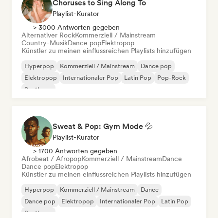
Choruses to Sing Along To
Playlist-Kurator
> 3000 Antworten gegeben
Alternativer Rock
Kommerziell / Mainstream
Country-Musik
Dance pop
Elektropop
Künstler zu meinen einflussreichen Playlists hinzufügen
Hyperpop
Kommerziell / Mainstream
Dance pop
Elektropop
Internationaler Pop
Latin Pop
Pop-Rock
Synthpop
Sweat & Pop: Gym Mode 💦
Playlist-Kurator
> 1700 Antworten gegeben
Afrobeat / Afropop
Kommerziell / Mainstream
Dance
Dance pop
Elektropop
Künstler zu meinen einflussreichen Playlists hinzufügen
Hyperpop
Kommerziell / Mainstream
Dance
Dance pop
Elektropop
Internationaler Pop
Latin Pop
Synthpop