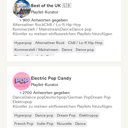
Best of the UK 🇬🇧
Playlist-Kurator
> 900 Antworten gegeben
Alternativer Rock
Chill / Lo-fi Hip-Hop
Kommerziell / Mainstream
Dance
Dance pop
Künstler zu meinen einflussreichen Playlists hinzufügen
Hyperpop
Alternativer Rock
Chill / Lo-fi Hip-Hop
Kommerziell / Mainstream
Dance
Dance pop
Dream Pop
Indie-Pop
Electric Pop Candy
Playlist-Kurator
> 2700 Antworten gegeben
Dance
Dance pop
Deutschpop/German Pop
Dream Pop
Elektropop
Künstler zu meinen einflussreichen Playlists hinzufügen
Hyperpop
Dance pop
Dream Pop
Elektropop
French Pop
Indie-Pop
Nouvelle
Dance