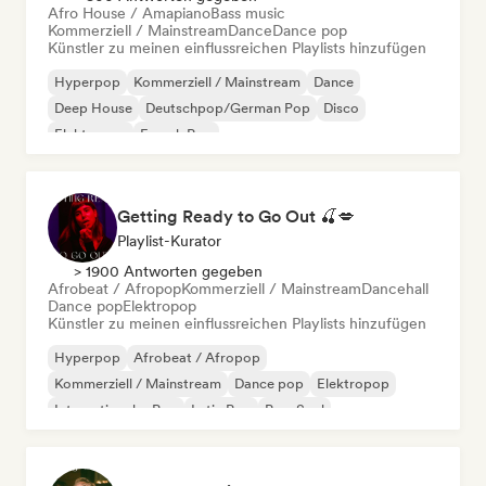
Afro House / Amapiano
Bass music
Kommerziell / Mainstream
Dance
Dance pop
Künstler zu meinen einflussreichen Playlists hinzufügen
Hyperpop
Kommerziell / Mainstream
Dance
Deep House
Deutschpop/German Pop
Disco
Elektropop
French Pop
Getting Ready to Go Out 🍒💋
Playlist-Kurator
> 1900 Antworten gegeben
Afrobeat / Afropop
Kommerziell / Mainstream
Dancehall
Dance pop
Elektropop
Künstler zu meinen einflussreichen Playlists hinzufügen
Hyperpop
Afrobeat / Afropop
Kommerziell / Mainstream
Dance pop
Elektropop
Internationaler Pop
Latin Pop
Pop-Soul