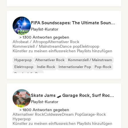
FIFA Soundscapes: The Ultimate Soundtrack ⚽️ Festival Indie, Electropop & Dance Anthems
Playlist-Kurator
> 1300 Antworten gegeben
Afrobeat / Afropop
Alternativer Rock
Kommerziell / Mainstream
Dance pop
Elektropop
Künstler zu meinen einflussreichen Playlists hinzufügen
Hyperpop
Alternativer Rock
Kommerziell / Mainstream
Elektropop
Indie-Rock
Internationaler Pop
Pop-Rock
Psychedelic Pop
Skate Jams 🛹 Garage Rock, Surf Rock & Neo-Psych
Playlist-Kurator
> 1800 Antworten gegeben
Alternativer Rock
Coldwave
Dream Pop
Garage-Rock
Hyperpop
Künstler zu meinen einflussreichen Playlists hinzufügen