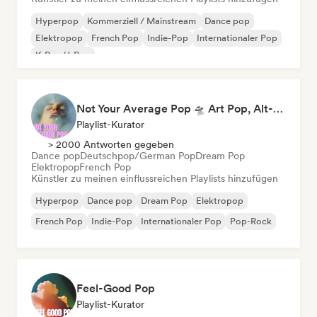
Hyperpop
Kommerziell / Mainstream
Dance pop
Elektropop
French Pop
Indie-Pop
Internationaler Pop
K-Pop/J-Pop
Not Your Average Pop 🛸 Art Pop, Alt-Pop & Indie Pop
Playlist-Kurator
> 2000 Antworten gegeben
Dance pop
Deutschpop/German Pop
Dream Pop
Elektropop
French Pop
Künstler zu meinen einflussreichen Playlists hinzufügen
Hyperpop
Dance pop
Dream Pop
Elektropop
French Pop
Indie-Pop
Internationaler Pop
Pop-Rock
Feel-Good Pop
Playlist-Kurator