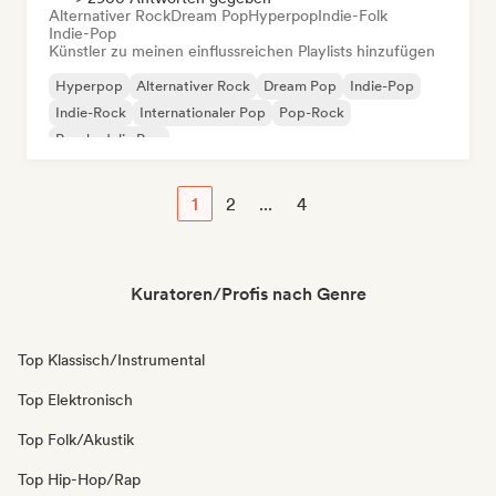
Alternativer Rock
Dream Pop
Hyperpop
Indie-Folk
Indie-Pop
Künstler zu meinen einflussreichen Playlists hinzufügen
Hyperpop
Alternativer Rock
Dream Pop
Indie-Pop
Indie-Rock
Internationaler Pop
Pop-Rock
Psychedelic Pop
1
2
...
4
Kuratoren/Profis nach Genre
Top Klassisch/Instrumental
Top Elektronisch
Top Folk/Akustik
Top Hip-Hop/Rap