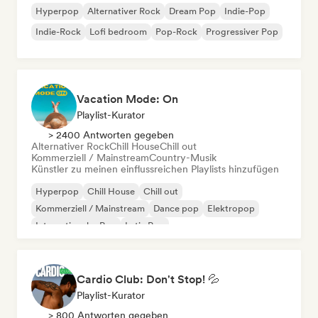
Hyperpop
Alternativer Rock
Dream Pop
Indie-Pop
Indie-Rock
Lofi bedroom
Pop-Rock
Progressiver Pop
Vacation Mode: On
Playlist-Kurator
> 2400 Antworten gegeben
Alternativer Rock
Chill House
Chill out
Kommerziell / Mainstream
Country-Musik
Künstler zu meinen einflussreichen Playlists hinzufügen
Hyperpop
Chill House
Chill out
Kommerziell / Mainstream
Dance pop
Elektropop
Internationaler Pop
Latin Pop
Cardio Club: Don't Stop! 💦
Playlist-Kurator
> 800 Antworten gegeben