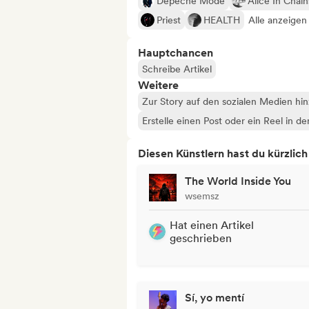
Depeche Mode
Alice In Chain
Priest
HEALTH
Alle anzeigen
Hauptchancen
Schreibe Artikel
Weitere
Zur Story auf den sozialen Medien hi
Erstelle einen Post oder ein Reel in d
Diesen Künstlern hast du kürzlic
The World Inside You
wsemsz
Hat einen Artikel
geschrieben
Sí, yo mentí