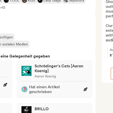
s
TOOL
KISS
Lady Gaga
Sepultura
Sho
outl
 +12
musi
per
Our 
ente
with
nzufügen
audi
en sozialen Medien
A
2
h eine Gelegenheit gegeben
Schrödinger's Cats [Aaron
Koenig]
Aaron Koenig
Hat einen Artikel
geschrieben
BRILLO