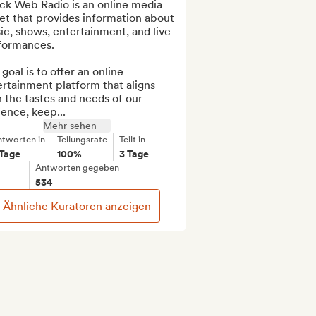
ck Web Radio is an online media 
et that provides information about 
c, shows, entertainment, and live 
formances.

goal is to offer an online 
rtainment platform that aligns 
 the tastes and needs of our 
ence, keep...
Mehr sehen
ntworten in
Teilungsrate
Teilt in
 Tage
100%
3 Tage
Antworten gegeben
534
Ähnliche Kuratoren anzeigen