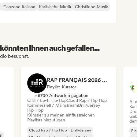
Canzone Italiana
Karibische Musik
Christliche Musik
könnten Ihnen auch gefallen...
dio besuchst.
RAP FRANÇAIS 2026 🔥🇫🇷 (Way Records)
Playlist-Kurator
> 5700 Antworten gegeben
Chill / Lo-fi Hip-Hop
Cloud Rap / Hip Hop
Alt
Kommerziell / Mainstream
Drill/Jersey
Kom
Hip-Hop
Dre
Künstler zu meinen einflussreichen
Geb
Playlists hinzufügen
dem
Cloud Rap / Hip Hop
Drill/Jersey
Ele
op