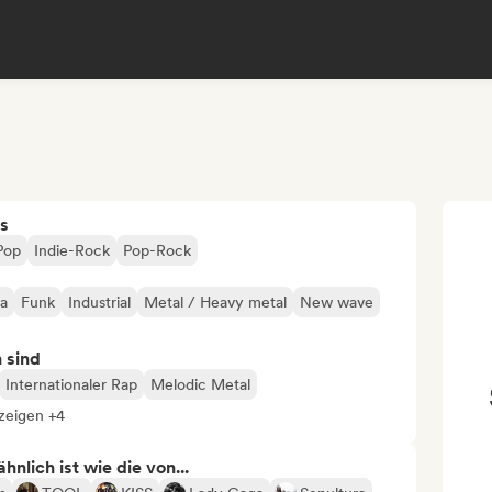
s
Pop
Indie-Rock
Pop-Rock
ca
Funk
Industrial
Metal / Heavy metal
New wave
n sind
Internationaler Rap
Melodic Metal
nzeigen +4
nlich ist wie die von...