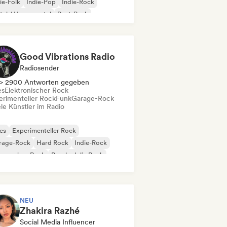
ie-Folk
Indie-Pop
Indie-Rock
al / Heavy metal
Post-Punk
k & Roll / Klassischer Rock
Good Vibrations Radio
Radiosender
> 2900 Antworten gegeben
es
Elektronischer Rock
erimenteller Rock
Funk
Garage-Rock
le Künstler im Radio
es
Experimenteller Rock
rage-Rock
Hard Rock
Indie-Rock
gressiver Rock
Psychedelic Rock
k & Roll / Klassischer Rock
NEU
Zhakira Razhé
Social Media Influencer