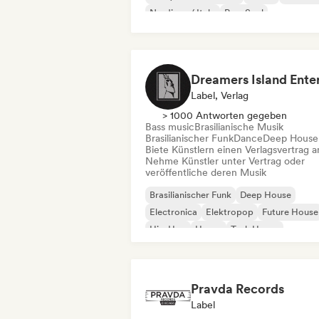
Nu-disco / Italo
Pop-Soul
Label, Verlag
> 1000 Antworten gegeben
Bass music
Brasilianische Musik
Brasilianischer Funk
Dance
Deep House
Biete Künstlern einen Verlagsvertrag a
Nehme Künstler unter Vertrag oder
veröffentliche deren Musik
Brasilianischer Funk
Deep House
Electronica
Elektropop
Future House
Hip-Hop
House
Tech House
Pravda Records
Label