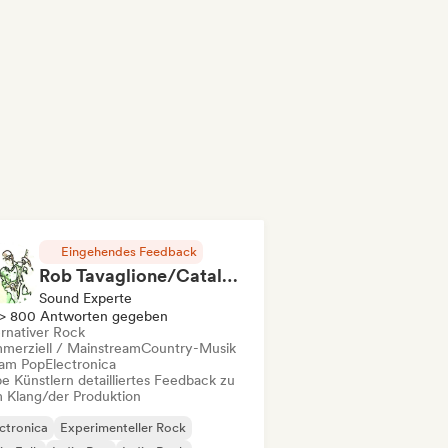
Eingehendes Feedback
Rob Tavaglione/Catalyst Recording
Sound Experte
> 800 Antworten gegeben
ernativer Rock
merziell / Mainstream
Country-Musik
am Pop
Electronica
e Künstlern detailliertes Feedback zu
 Klang/der Produktion
ctronica
Experimenteller Rock