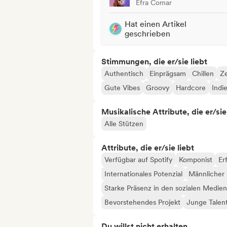
Efra Comar
Hat einen Artikel
geschrieben
Stimmungen, die er/sie liebt
Authentisch
Einprägsam
Chillen
Ze
Gute Vibes
Groovy
Hardcore
Indi
Musikalische Attribute, die er/sie
Alle Stützen
Attribute, die er/sie liebt
Verfügbar auf Spotify
Komponist
Er
Internationales Potenzial
Männlicher 
Starke Präsenz in den sozialen Medien
Bevorstehendes Projekt
Junge Talen
Du willst nicht erhalten...