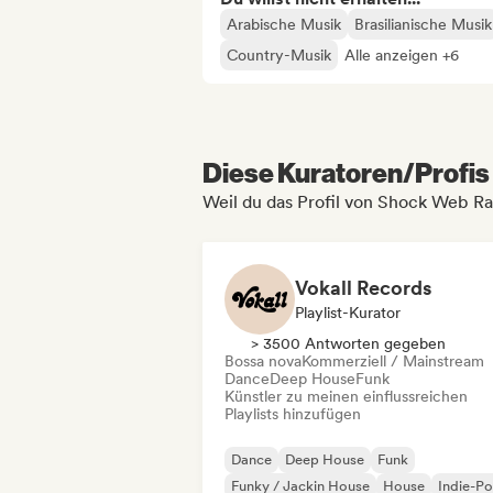
Arabische Musik
Brasilianische Musik
Country-Musik
Alle anzeigen +6
Diese Kuratoren/Profis 
Weil du das Profil von Shock Web Ra
Vokall Records
Playlist-Kurator
> 3500 Antworten gegeben
Bossa nova
Kommerziell / Mainstream
Dance
Deep House
Funk
Künstler zu meinen einflussreichen
Playlists hinzufügen
Dance
Deep House
Funk
Funky / Jackin House
House
Indie-P