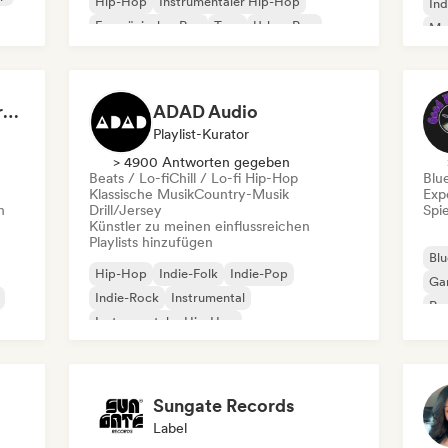
Hip-Hop
Instrumentaler Hip-Hop
Ind
Französischer Rap
Trap
Urban Pop
Met
Chill / Lo-fi Hip-Hop
Roc
Dreamers Island Entertainment
ADAD Audio
Playlist-Kurator
> 4900 Antworten gegeben
Beats / Lo-fi
Chill / Lo-fi Hip-Hop
Blu
Klassische Musik
Country-Musik
Exp
n
Drill/Jersey
Spie
Künstler zu meinen einflussreichen
Playlists hinzufügen
Blu
Hip-Hop
Indie-Folk
Indie-Pop
Ga
Indie-Rock
Instrumental
Pro
Instrumentaler Hip-Hop
Roc
Internationaler Rap
Rap auf Englisch
Sungate Records
Label