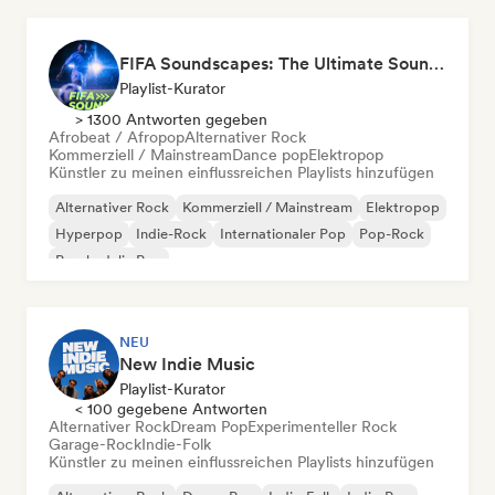
FIFA Soundscapes: The Ultimate Soundtrack ⚽️ Festival Indie, Electropop & Dance Anthems
Playlist-Kurator
> 1300 Antworten gegeben
Afrobeat / Afropop
Alternativer Rock
Kommerziell / Mainstream
Dance pop
Elektropop
Künstler zu meinen einflussreichen Playlists hinzufügen
Alternativer Rock
Kommerziell / Mainstream
Elektropop
Hyperpop
Indie-Rock
Internationaler Pop
Pop-Rock
Psychedelic Pop
NEU
New Indie Music
Playlist-Kurator
< 100 gegebene Antworten
Alternativer Rock
Dream Pop
Experimenteller Rock
Garage-Rock
Indie-Folk
Künstler zu meinen einflussreichen Playlists hinzufügen