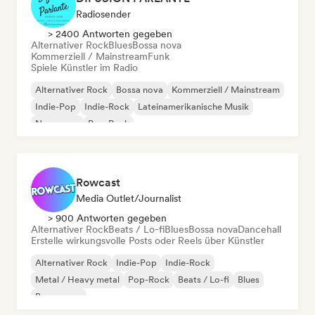
Radiosender
> 2400 Antworten gegeben
Alternativer Rock
Blues
Bossa nova
Kommerziell / Mainstream
Funk
Spiele Künstler im Radio
Alternativer Rock
Bossa nova
Kommerziell / Mainstream
Indie-Pop
Indie-Rock
Lateinamerikanische Musik
New wave
Pop-Rock
Rowcast
Media Outlet/Journalist
> 900 Antworten gegeben
Alternativer Rock
Beats / Lo-fi
Blues
Bossa nova
Dancehall
Erstelle wirkungsvolle Posts oder Reels über Künstler
Alternativer Rock
Indie-Pop
Indie-Rock
Metal / Heavy metal
Pop-Rock
Beats / Lo-fi
Blues
Bossa nova