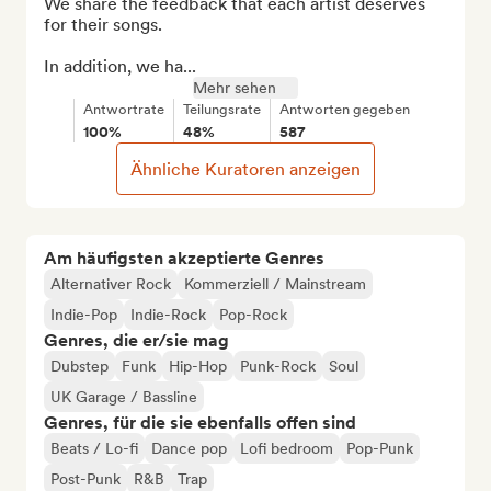
We share the feedback that each artist deserves 
for their songs.

In addition, we ha...
Mehr sehen
Antwortrate
Teilungsrate
Antworten gegeben
100%
48%
587
Ähnliche Kuratoren anzeigen
Am häufigsten akzeptierte Genres
Alternativer Rock
Kommerziell / Mainstream
Indie-Pop
Indie-Rock
Pop-Rock
Genres, die er/sie mag
Dubstep
Funk
Hip-Hop
Punk-Rock
Soul
UK Garage / Bassline
Genres, für die sie ebenfalls offen sind
Beats / Lo-fi
Dance pop
Lofi bedroom
Pop-Punk
Post-Punk
R&B
Trap