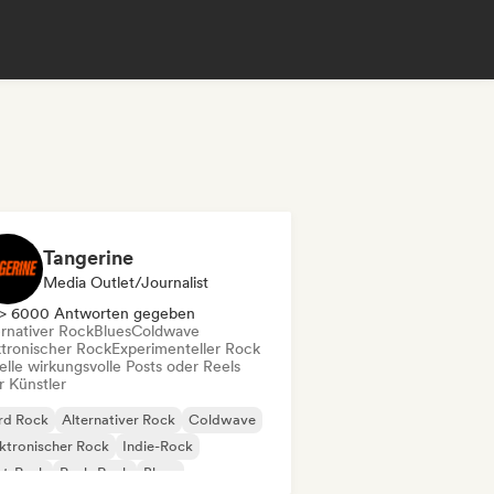
Tangerine
Media Outlet/Journalist
> 6000 Antworten gegeben
ernativer Rock
Blues
Coldwave
ktronischer Rock
Experimenteller Rock
elle wirkungsvolle Posts oder Reels
r Künstler
rd Rock
Alternativer Rock
Coldwave
ktronischer Rock
Indie-Rock
st-Punk
Punk-Rock
Blues