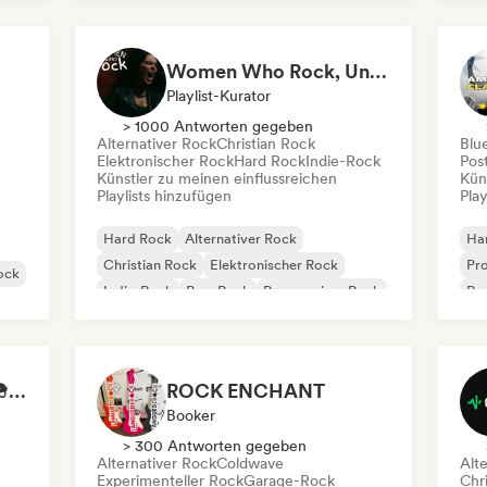
Women Who Rock, Unapologetically
Playlist-Kurator
> 1000 Antworten gegeben
Alternativer Rock
Christian Rock
Blu
Elektronischer Rock
Hard Rock
Indie-Rock
Pos
Künstler zu meinen einflussreichen
Kün
Playlists hinzufügen
Play
Hard Rock
Alternativer Rock
Ha
Christian Rock
Elektronischer Rock
Pro
ock
Indie-Rock
Pop-Rock
Progressiver Rock
Roc
Psychedelic Rock
Ga
Military Music 2024 🪖 Rock Motivation
ROCK ENCHANT
Booker
> 300 Antworten gegeben
Alternativer Rock
Coldwave
Alt
Experimenteller Rock
Garage-Rock
Chr