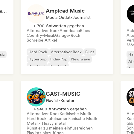
Epic Gaming Soundtracks
Amplead Music
Media Outlet/Journalist
> 700 Antworten gegeben
Alternativer Rock
Americana
Blues
Aci
Country-Musik
Garage-Rock
Alt
Schreibe Artikel
Ver
Mög
Hard Rock
Alternativer Rock
Blues
sic
Ha
Hyperpop
Indie-Pop
New wave
Afr
Pop-Punk
Pop-Rock
Am
Chi
CAST-MUSIC
Playlist-Kurator
> 2400 Antworten gegeben
Alternativer Rock
Karibische Musik
Alt
Hard Rock
Lateinamerikanische Musik
Kom
Metal / Heavy metal
Gib
Künstler zu meinen einflussreichen
Schr
Playlists hinzufügen
Tei