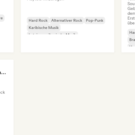
Sou
Geb
dem
re
Erst
Hard Rock
Alternativer Rock
Pop-Punk
übe
Karibische Musik
Ha
Lateinamerikanische Musik
Bra
Metal / Heavy metal
Reggae
Ha
Rock & Roll / Klassischer Rock
Po
Grunge & Grit | Edgy and Raw Rock Tracks
ock