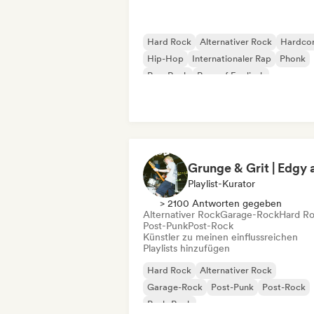
Hard Rock
Alternativer Rock
Hardco
Hip-Hop
Internationaler Rap
Phonk
Pop-Rock
Rap auf Englisch
Playlist-Kurator
> 2100 Antworten gegeben
Alternativer Rock
Garage-Rock
Hard R
Post-Punk
Post-Rock
Künstler zu meinen einflussreichen
Playlists hinzufügen
Hard Rock
Alternativer Rock
Garage-Rock
Post-Punk
Post-Rock
Punk-Rock