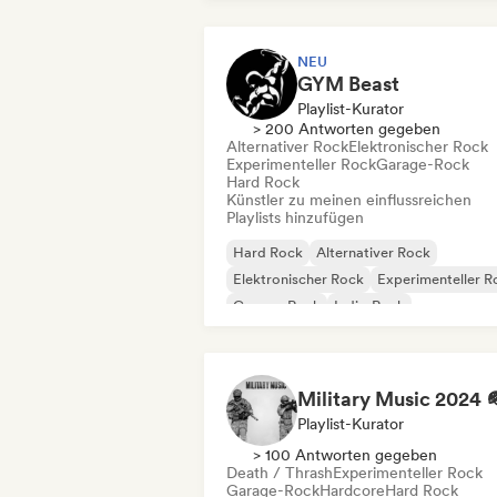
NEU
GYM Beast
Playlist-Kurator
> 200 Antworten gegeben
Alternativer Rock
Elektronischer Rock
Experimenteller Rock
Garage-Rock
Hard Rock
Künstler zu meinen einflussreichen
Playlists hinzufügen
Hard Rock
Alternativer Rock
Elektronischer Rock
Experimenteller R
Garage-Rock
Indie-Rock
Metal / Heavy metal
New wave
Playlist-Kurator
> 100 Antworten gegeben
Death / Thrash
Experimenteller Rock
Garage-Rock
Hardcore
Hard Rock