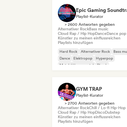
Playlist-Kurator
> 2600 Antworten gegeben
Alternativer Rock
Bass music
Cloud Rap / Hip Hop
Dance
Dance pop
Künstler zu meinen einflussreichen
Playlists hinzufügen
Hard Rock
Alternativer Rock
Bass mu
Dance
Elektropop
Hyperpop
Metal / Heavy metal
Phonk
GYM TRAP
Playlist-Kurator
> 2700 Antworten gegeben
Alternativer Rock
Chill / Lo-fi Hip-Hop
Cloud Rap / Hip Hop
Disco
Dubstep
Künstler zu meinen einflussreichen
Playlists hinzufügen