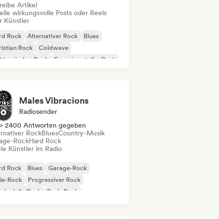
eibe Artikel
elle wirkungsvolle Posts oder Reels
r Künstler
rd Rock
Alternativer Rock
Blues
istian Rock
Coldwave
ktronischer Rock
Experimenteller Rock
rage-Rock
Males Vibracions
Radiosender
> 2400 Antworten gegeben
ernativer Rock
Blues
Country-Musik
age-Rock
Hard Rock
le Künstler im Radio
rd Rock
Blues
Garage-Rock
ie-Rock
Progressiver Rock
chedelic Rock
Punk-Rock
k & Roll / Klassischer Rock