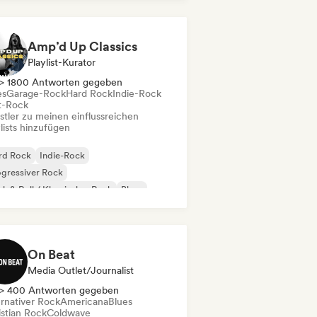
Amp’d Up Classics
Playlist-Kurator
> 1800 Antworten gegeben
es
Garage-Rock
Hard Rock
Indie-Rock
t-Rock
stler zu meinen einflussreichen
lists hinzufügen
rd Rock
Indie-Rock
gressiver Rock
k & Roll / Klassischer Rock
Blues
rage-Rock
Post-Rock
Surf-Rock
On Beat
Media Outlet/Journalist
> 400 Antworten gegeben
ernativer Rock
Americana
Blues
istian Rock
Coldwave