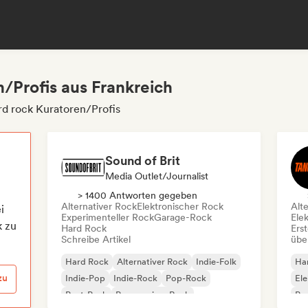
/Profis aus Frankreich
rd rock Kuratoren/Profis
Sound of Brit
Media Outlet/Journalist
> 1400 Antworten gegeben
Alternativer Rock
Elektronischer Rock
Alt
i
Experimenteller Rock
Garage-Rock
Ele
k zu
Hard Rock
Erst
Schreibe Artikel
übe
Hard Rock
Alternativer Rock
Indie-Folk
Ha
zu
Indie-Pop
Indie-Rock
Pop-Rock
Ele
Post-Punk
Progressiver Rock
Po