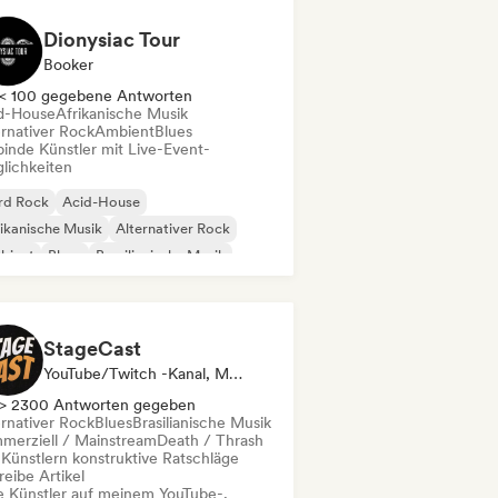
Dionysiac Tour
Booker
< 100 gegebene Antworten
d-House
Afrikanische Musik
ernativer Rock
Ambient
Blues
binde Künstler mit Live-Event-
lichkeiten
rd Rock
Acid-House
ikanische Musik
Alternativer Rock
bient
Blues
Brasilianische Musik
ll out
StageCast
YouTube/Twitch -Kanal, Media Outlet/Journalist, Mentorin, Social Media Influencer, Sound Experte
> 2300 Antworten gegeben
ernativer Rock
Blues
Brasilianische Musik
merziell / Mainstream
Death / Thrash
 Künstlern konstruktive Ratschläge
eibe Artikel
le Künstler auf meinem YouTube-,