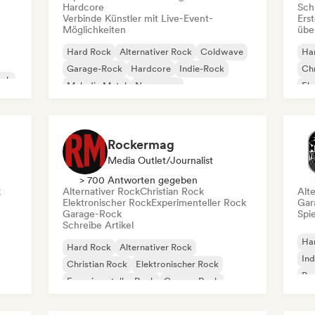
Hardcore
Schr
Verbinde Künstler mit Live-Event-
Erst
Möglichkeiten
übe
Hard Rock
Alternativer Rock
Coldwave
Ha
Garage-Rock
Hardcore
Indie-Rock
Chr
ock
Melodic Metal
New wave
Ele
Ga
Rockermag
Media Outlet/Journalist
> 700 Antworten gegeben
k
Alternativer Rock
Christian Rock
Alt
Elektronischer Rock
Experimenteller Rock
Gar
Garage-Rock
Spie
Schreibe Artikel
Ha
Hard Rock
Alternativer Rock
Ind
Christian Rock
Elektronischer Rock
Psy
Experimenteller Rock
Garage-Rock
Roc
Indie-Rock
New wave