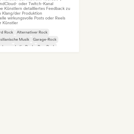
ndCloud- oder Twitch-Kanal
e Künstlern detailliertes Feedback zu
 Klang/der Produktion
elle wirkungsvolle Posts oder Reels
r Künstler
rd Rock
Alternativer Rock
silianische Musik
Garage-Rock
rdcore
Indie-Rock
Pop-Punk
p-Rock