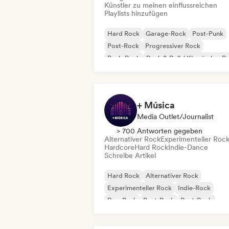
Künstler zu meinen einflussreichen
Playlists hinzufügen
Hard Rock
Garage-Rock
Post-Punk
Post-Rock
Progressiver Rock
Punk-Rock
Rock & Roll / Klassischer R
Death / Thrash
+ Música
Media Outlet/Journalist
> 700 Antworten gegeben
Alternativer Rock
Experimenteller Roc
Hardcore
Hard Rock
Indie-Dance
Schreibe Artikel
Hard Rock
Alternativer Rock
Experimenteller Rock
Indie-Rock
Pop-Punk
Post-Punk
Post-Rock
Progressiver Rock