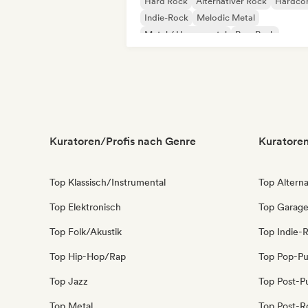
Hard Rock
Alternativer Rock
Hardco
Indie-Rock
Melodic Metal
Metal / Heavy metal
Pop-Punk
Progressiver Rock
Kuratoren/Profis nach Genre
Kuratoren
Top Klassisch/Instrumental
Top Alterna
Top Elektronisch
Top Garag
Top Folk/Akustik
Top Indie-
Top Hip-Hop/Rap
Top Pop-P
Top Jazz
Top Post-P
Top Metal
Top Post-R