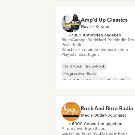
Amp’d Up Classics
Playlist-Kurator
> 1800 Antworten gegeben
Blues
Garage-Rock
Hard Rock
Indie-Ro
Post-Rock
Künstler zu meinen einflussreichen
Playlists hinzufügen
Hard Rock
Indie-Rock
Progressiver Rock
Rock & Roll / Klassischer Rock
Blues
Garage-Rock
Post-Rock
Surf-Rock
Rock And Birra Radio
Media Outlet/Journalist
> 5000 Antworten gegeben
Alternativer Rock
Blues
Experimenteller Rock
Garage-Rock