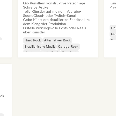
Gib Künstlern konstruktive Ratschläge
Kün
Schreibe Artikel
Play
Teile Künstler auf meinem YouTube-,
SoundCloud- oder Twitch-Kanal
Gebe Künstlern detailliertes Feedback zu
dem Klang/der Produktion
Erstelle wirkungsvolle Posts oder Reels
Ha
über Künstler
Ga
k
Hard Rock
Alternativer Rock
Pu
Brasilianische Musik
Garage-Rock
Hardcore
Indie-Rock
Pop-Punk
Pop-Rock
ock