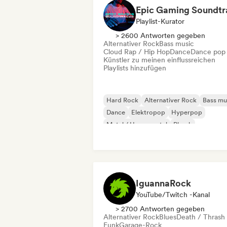
Playlist-Kurator
> 2600 Antworten gegeben
Alternativer Rock
Bass music
Cloud Rap / Hip Hop
Dance
Dance pop
Künstler zu meinen einflussreichen
Playlists hinzufügen
Hard Rock
Alternativer Rock
Bass mu
Dance
Elektropop
Hyperpop
Metal / Heavy metal
Phonk
IguannaRock
YouTube/Twitch -Kanal
> 2700 Antworten gegeben
Alternativer Rock
Blues
Death / Thrash
Funk
Garage-Rock