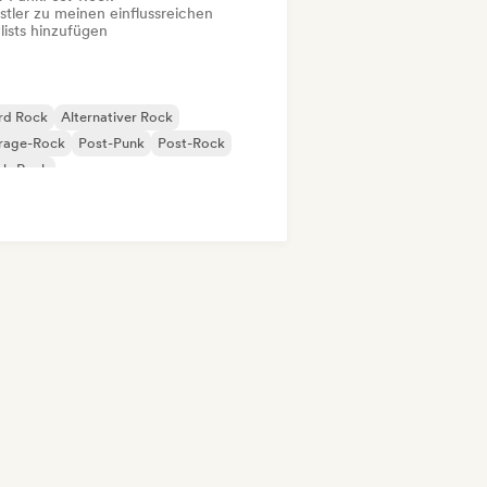
stler zu meinen einflussreichen
lists hinzufügen
rd Rock
Alternativer Rock
rage-Rock
Post-Punk
Post-Rock
nk-Rock