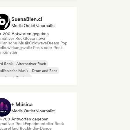
chedelic Rock
SuenaBien.cl
Media Outlet/Journalist
> 200 Antworten gegeben
ernativer Rock
Bossa nova
ilianische Musik
Coldwave
Dream Pop
elle wirkungsvolle Posts oder Reels
r Künstler
rd Rock
Alternativer Rock
silianische Musik
Drum and Bass
erimenteller Jazz
erimenteller Rock
Jazz-Fusion
rage-Rock
+ Música
Media Outlet/Journalist
> 700 Antworten gegeben
ernativer Rock
Experimenteller Rock
dcore
Hard Rock
Indie-Dance