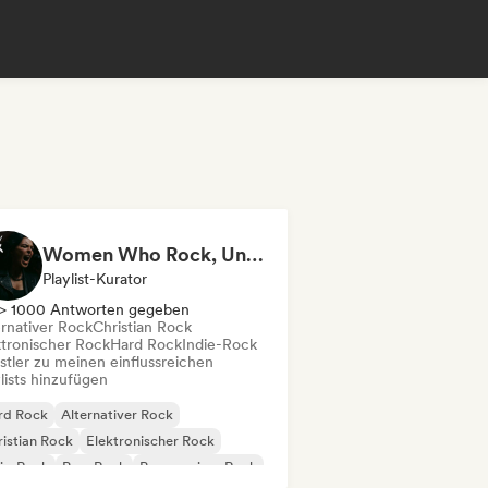
Women Who Rock, Unapologetically
Playlist-Kurator
> 1000 Antworten gegeben
ernativer Rock
Christian Rock
ktronischer Rock
Hard Rock
Indie-Rock
stler zu meinen einflussreichen
lists hinzufügen
rd Rock
Alternativer Rock
istian Rock
Elektronischer Rock
ie-Rock
Pop-Rock
Progressiver Rock