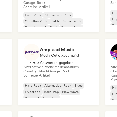
Garage-Rock
Schr
Schreibe Artikel
Ha
Hard Rock
Alternativer Rock
Exp
Christian Rock
Elektronischer Rock
Po
Experimenteller Rock
Garage-Rock
Pro
Indie-Rock
New wave
Amplead Music
Media Outlet/Journalist
> 700 Antworten gegeben
Alternativer Rock
Americana
Blues
Alt
Country-Musik
Garage-Rock
Clo
Schreibe Artikel
Kün
Play
Hard Rock
Alternativer Rock
Blues
Ha
Hyperpop
Indie-Pop
New wave
Hi
Pop-Punk
Pop-Rock
Po