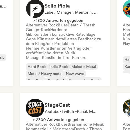
Epic Gaming Soundtracks
Sello Piola
Label, Manager, Mentorin, Sound Experte
> 1300 Antworten gegeben
Alternativer Rock
Blues
Death / Thrash
Alt
Garage-Rock
Hardcore
Har
Gib Künstlern konstruktive Ratschläge
Met
Gebe Künstlern detailliertes Feedback zu
Kün
dem Klang/der Produktion
Play
Nehme Künstler unter Vertrag oder
veröffentliche deren Musik
sic
Manage Künstler in ihrer Karriere
Ha
Hard Rock
Indie-Rock
Melodic Metal
Kar
Metal / Heavy metal
New wave
Lat
Pop-Punk
Pop-Rock
Progressiver Rock
Met
Roc
StageCast
YouTube/Twitch -Kanal, Media Outlet/Journalist, Mentorin, Social Media Influencer, Sound Experte
> 2300 Antworten gegeben
Alternativer Rock
Blues
Brasilianische Musik
Alt
Kommerziell / Mainstream
Death / Thrash
Pos