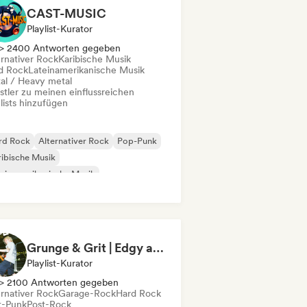
CAST-MUSIC
Playlist-Kurator
> 2400 Antworten gegeben
ernativer Rock
Karibische Musik
d Rock
Lateinamerikanische Musik
al / Heavy metal
stler zu meinen einflussreichen
lists hinzufügen
rd Rock
Alternativer Rock
Pop-Punk
ibische Musik
einamerikanische Musik
al / Heavy metal
Reggae
k & Roll / Klassischer Rock
Grunge & Grit | Edgy and Raw Rock Tracks
Playlist-Kurator
> 2100 Antworten gegeben
ernativer Rock
Garage-Rock
Hard Rock
t-Punk
Post-Rock