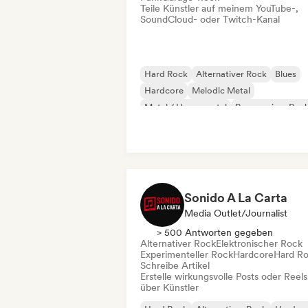
Teile Künstler auf meinem YouTube-,
SoundCloud- oder Twitch-Kanal
Hard Rock
Alternativer Rock
Blues
Hardcore
Melodic Metal
Metal / Heavy metal
Progressiver Roc
Psychedelic Rock
Sonido A La Carta
Media Outlet/Journalist
> 500 Antworten gegeben
Alternativer Rock
Elektronischer Rock
Experimenteller Rock
Hardcore
Hard R
Schreibe Artikel
Erstelle wirkungsvolle Posts oder Reels
über Künstler