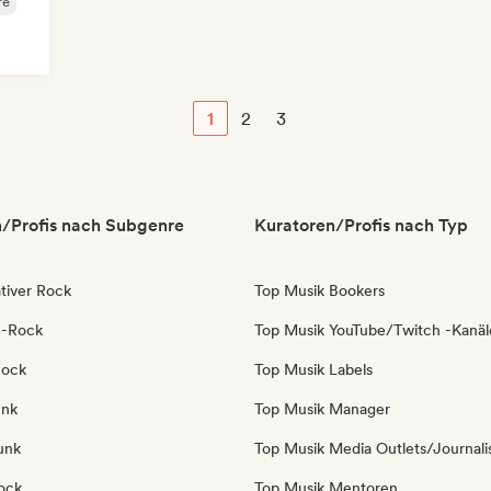
re
1
2
3
/Profis nach Subgenre
Kuratoren/Profis nach Typ
tiver Rock
Top Musik Bookers
e-Rock
Top Musik YouTube/Twitch -Kanäl
Rock
Top Musik Labels
unk
Top Musik Manager
unk
Top Musik Media Outlets/Journali
ock
Top Musik Mentoren