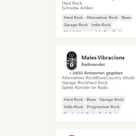
Hard Rock
Schreibe Artikel
Hard Rock
Alternativer Rock
Blues
Garage-Rock
Indie-Rock
Metal / Heavy metal
Pop-Punk
Pop-Rock
Males Vibracions
Radiosender
> 2400 Antworten gegeben
Alternativer Rock
Blues
Country-Musik
Garage-Rock
Hard Rock
Spiele Künstler im Radio
Hard Rock
Blues
Garage-Rock
Indie-Rock
Progressiver Rock
Psychedelic Rock
Punk-Rock
Rock & Roll / Klassischer Rock