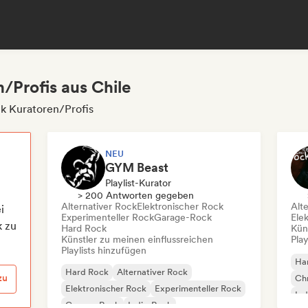
/Profis aus Chile
ck Kuratoren/Profis
NEU
GYM Beast
Playlist-Kurator
> 200 Antworten gegeben
Alternativer Rock
Elektronischer Rock
Alt
i
Experimenteller Rock
Garage-Rock
Ele
k zu
Hard Rock
Kün
Künstler zu meinen einflussreichen
Play
Playlists hinzufügen
Ha
Hard Rock
Alternativer Rock
zu
Chr
Elektronischer Rock
Experimenteller Rock
Ind
Garage-Rock
Indie-Rock