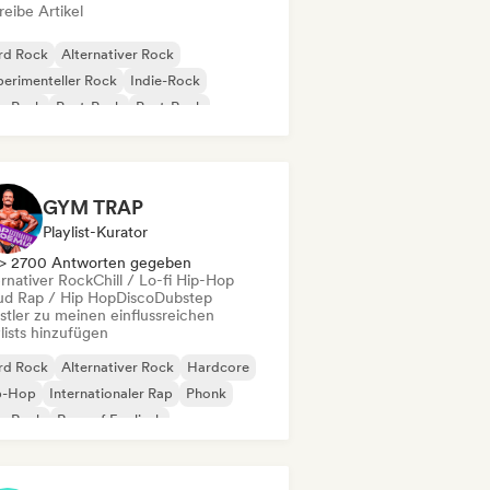
eibe Artikel
rd Rock
Alternativer Rock
erimenteller Rock
Indie-Rock
p-Punk
Post-Punk
Post-Rock
gressiver Rock
GYM TRAP
Playlist-Kurator
> 2700 Antworten gegeben
ernativer Rock
Chill / Lo-fi Hip-Hop
ud Rap / Hip Hop
Disco
Dubstep
stler zu meinen einflussreichen
lists hinzufügen
rd Rock
Alternativer Rock
Hardcore
p-Hop
Internationaler Rap
Phonk
p-Rock
Rap auf Englisch