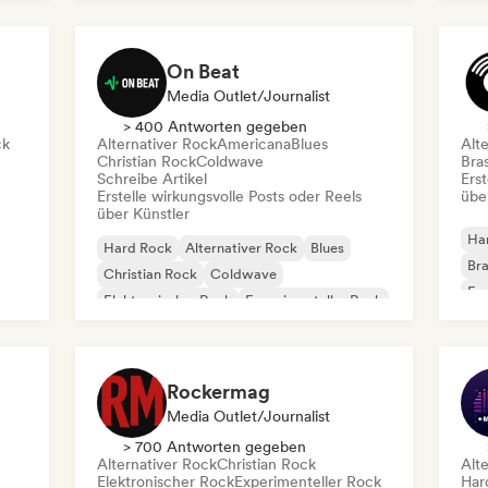
Psy
Metal / Heavy metal
New wave
On Beat
Media Outlet/Journalist
> 400 Antworten gegeben
ck
Alternativer Rock
Americana
Blues
Alt
Christian Rock
Coldwave
Bras
Schreibe Artikel
Erst
Erstelle wirkungsvolle Posts oder Reels
übe
über Künstler
Ha
Hard Rock
Alternativer Rock
Blues
Bra
Christian Rock
Coldwave
Exp
Elektronischer Rock
Experimenteller Rock
Exp
Garage-Rock
Ga
Rockermag
Media Outlet/Journalist
> 700 Antworten gegeben
Alternativer Rock
Christian Rock
Alt
Elektronischer Rock
Experimenteller Rock
Har