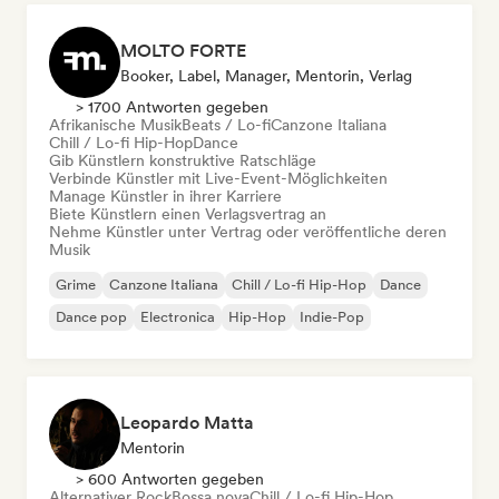
MOLTO FORTE
Booker, Label, Manager, Mentorin, Verlag
> 1700 Antworten gegeben
Afrikanische Musik
Beats / Lo-fi
Canzone Italiana
Chill / Lo-fi Hip-Hop
Dance
Gib Künstlern konstruktive Ratschläge
Verbinde Künstler mit Live-Event-Möglichkeiten
Manage Künstler in ihrer Karriere
Biete Künstlern einen Verlagsvertrag an
Nehme Künstler unter Vertrag oder veröffentliche deren
Musik
Grime
Canzone Italiana
Chill / Lo-fi Hip-Hop
Dance
Dance pop
Electronica
Hip-Hop
Indie-Pop
Leopardo Matta
Mentorin
> 600 Antworten gegeben
Alternativer Rock
Bossa nova
Chill / Lo-fi Hip-Hop