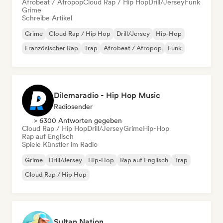
Afrobeat / Afropop
Cloud Rap / Hip Hop
Drill/Jersey
Funk
Grime
Schreibe Artikel
Grime
Cloud Rap / Hip Hop
Drill/Jersey
Hip-Hop
Französischer Rap
Trap
Afrobeat / Afropop
Funk
Dilemaradio - Hip Hop Music
Radiosender
> 6300 Antworten gegeben
Cloud Rap / Hip Hop
Drill/Jersey
Grime
Hip-Hop
Rap auf Englisch
Spiele Künstler im Radio
Grime
Drill/Jersey
Hip-Hop
Rap auf Englisch
Trap
Cloud Rap / Hip Hop
Sultan Nation