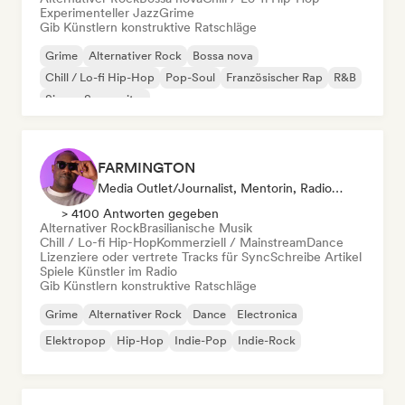
Experimenteller Jazz
Grime
Gib Künstlern konstruktive Ratschläge
Grime
Alternativer Rock
Bossa nova
Chill / Lo-fi Hip-Hop
Pop-Soul
Französischer Rap
R&B
Singer-Songwriter
FARMINGTON
Media Outlet/Journalist, Mentorin, Radiosender, Sync Supervisor
> 4100 Antworten gegeben
Alternativer Rock
Brasilianische Musik
Chill / Lo-fi Hip-Hop
Kommerziell / Mainstream
Dance
Lizenziere oder vertrete Tracks für Sync
Schreibe Artikel
Spiele Künstler im Radio
Gib Künstlern konstruktive Ratschläge
Grime
Alternativer Rock
Dance
Electronica
Elektropop
Hip-Hop
Indie-Pop
Indie-Rock