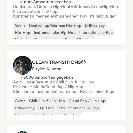
> 1100 Antworten gegeben
Deutschrap/German Hip-Hop
Drill/Jersey
Grime
Hip-Hop
Instrumentaler Hip-Hop
Künstler zu meinen einflussreichen Playlists hinzufügen
Grime
Deutschrap/German Hip-Hop
Drill/Jersey
Hip-Hop
Instrumentaler Hip-Hop
Internationaler Rap
Nederhop/Dutch Hip-Hop
Rap auf Englisch
CLEAN TRANSITIONS😤
Playlist-Kurator
> 3000 Antworten gegeben
Acid-House
Bass music
Chill / Lo-fi Hip-Hop
Klassische Musik
Cloud Rap / Hip Hop
Künstler zu meinen einflussreichen Playlists hinzufügen
Grime
Chill / Lo-fi Hip-Hop
Cloud Rap / Hip Hop
Drill/Jersey
Hip-Hop
Instrumentaler Hip-Hop
Internationaler Rap
Rap auf Englisch