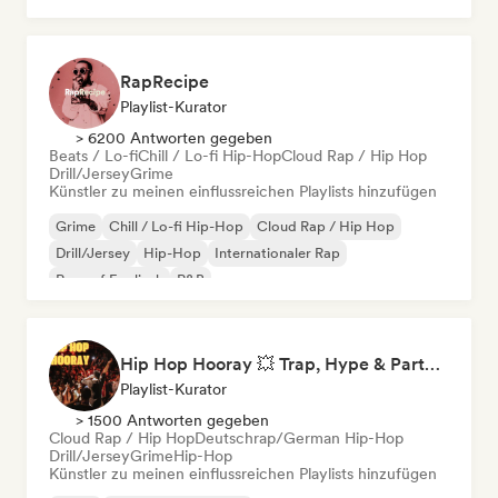
Rap auf Englisch
RapRecipe
Playlist-Kurator
> 6200 Antworten gegeben
Beats / Lo-fi
Chill / Lo-fi Hip-Hop
Cloud Rap / Hip Hop
Drill/Jersey
Grime
Künstler zu meinen einflussreichen Playlists hinzufügen
Grime
Chill / Lo-fi Hip-Hop
Cloud Rap / Hip Hop
Drill/Jersey
Hip-Hop
Internationaler Rap
Rap auf Englisch
R&B
Hip Hop Hooray 💥 Trap, Hype & Party Rap Bangers
Playlist-Kurator
> 1500 Antworten gegeben
Cloud Rap / Hip Hop
Deutschrap/German Hip-Hop
Drill/Jersey
Grime
Hip-Hop
Künstler zu meinen einflussreichen Playlists hinzufügen