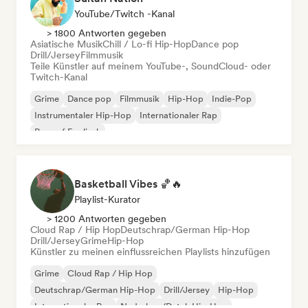
YouTube/Twitch -Kanal
> 1800 Antworten gegeben
Asiatische Musik
Chill / Lo-fi Hip-Hop
Dance pop
Drill/Jersey
Filmmusik
Teile Künstler auf meinem YouTube-, SoundCloud- oder
Twitch-Kanal
Grime
Dance pop
Filmmusik
Hip-Hop
Indie-Pop
Instrumentaler Hip-Hop
Internationaler Rap
Rap auf Englisch
Basketball Vibes 🏀🔥
Playlist-Kurator
> 1200 Antworten gegeben
Cloud Rap / Hip Hop
Deutschrap/German Hip-Hop
Drill/Jersey
Grime
Hip-Hop
Künstler zu meinen einflussreichen Playlists hinzufügen
Grime
Cloud Rap / Hip Hop
Deutschrap/German Hip-Hop
Drill/Jersey
Hip-Hop
Internationaler Rap
Nederhop/Dutch Hip-Hop