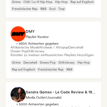
Grime
Chill / Lo-fi Hip-Hop
Hip-Hop
Rap auf Englisch
Französischer Rap
R&B
Soul
Trap
DMY
Playlist-Kurator
> 9300 Antworten gegeben
Afrikanische Musik
Afrobeat / Afropop
Dancehall
Dream Pop
Drill/Jersey
Künstler zu meinen einflussreichen Playlists hinzufügen
Grime
Dancehall
Dream Pop
Drill/Jersey
Hip-Hop
Rap auf Englisch
Französischer Rap
R&B
Sandra Gomes - Le Code Review & 1993initiales
Media Outlet/Journalist
> 5000 Antworten gegeben