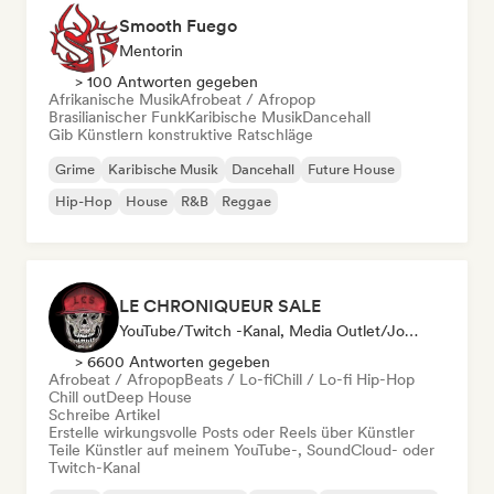
Smooth Fuego
Mentorin
> 100 Antworten gegeben
Afrikanische Musik
Afrobeat / Afropop
Brasilianischer Funk
Karibische Musik
Dancehall
Gib Künstlern konstruktive Ratschläge
Grime
Karibische Musik
Dancehall
Future House
Hip-Hop
House
R&B
Reggae
LE CHRONIQUEUR SALE
YouTube/Twitch -Kanal, Media Outlet/Journalist, Social Media Influencer
> 6600 Antworten gegeben
Afrobeat / Afropop
Beats / Lo-fi
Chill / Lo-fi Hip-Hop
Chill out
Deep House
Schreibe Artikel
Erstelle wirkungsvolle Posts oder Reels über Künstler
Teile Künstler auf meinem YouTube-, SoundCloud- oder
Twitch-Kanal