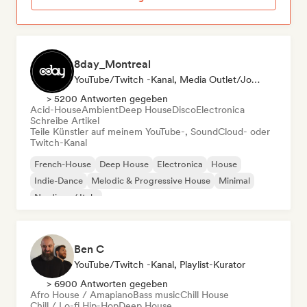
8day_Montreal
YouTube/Twitch -Kanal, Media Outlet/Journalist
> 5200 Antworten gegeben
Acid-House
Ambient
Deep House
Disco
Electronica
Schreibe Artikel
Teile Künstler auf meinem YouTube-, SoundCloud- oder
Twitch-Kanal
French-House
Deep House
Electronica
House
Indie-Dance
Melodic & Progressive House
Minimal
Nu-disco / Italo
Ben C
YouTube/Twitch -Kanal, Playlist-Kurator
> 6900 Antworten gegeben
Afro House / Amapiano
Bass music
Chill House
Chill / Lo-fi Hip-Hop
Deep House