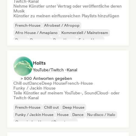
Twitch-Kanal
Nehme Künstler unter Vertrag oder veröffentliche deren
Musik
Künstler zu meinen einflussreichen Playlists hinzufügen
French-House
Afrobeat / Afropop
Afro House / Amapiano
Kommerziell / Mainstream
Dance
Dance pop
Deep House
Future House
Hollts
YouTube/Twitch -Kanal
> 500 Antworten gegeben
Chill out
Dance
Deep House
French-House
Funky / Jackin House
Teile Künstler auf meinem YouTube-, SoundCloud- oder
Twitch-Kanal
French-House
Chill out
Deep House
Funky / Jackin House
House
Dance
Nu-disco / Italo
Organischer House / Downtempo