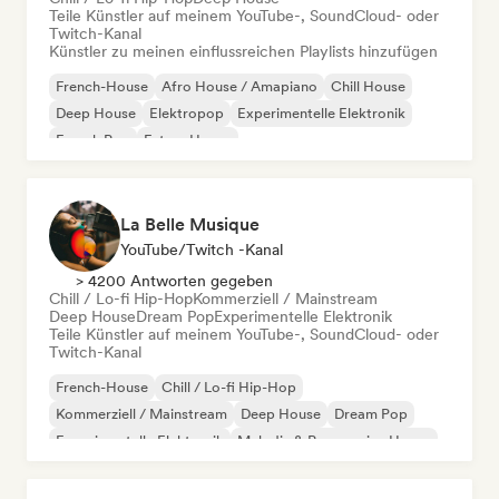
Teile Künstler auf meinem YouTube-, SoundCloud- oder
Twitch-Kanal
Künstler zu meinen einflussreichen Playlists hinzufügen
French-House
Afro House / Amapiano
Chill House
Deep House
Elektropop
Experimentelle Elektronik
French Pop
Future House
La Belle Musique
YouTube/Twitch -Kanal
> 4200 Antworten gegeben
Chill / Lo-fi Hip-Hop
Kommerziell / Mainstream
Deep House
Dream Pop
Experimentelle Elektronik
Teile Künstler auf meinem YouTube-, SoundCloud- oder
Twitch-Kanal
French-House
Chill / Lo-fi Hip-Hop
Kommerziell / Mainstream
Deep House
Dream Pop
Experimentelle Elektronik
Melodic & Progressive House
Nu-disco / Italo