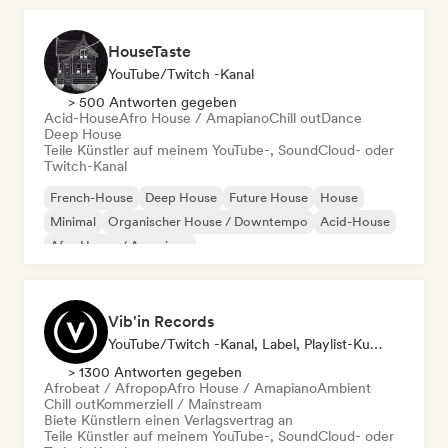
HouseTaste
YouTube/Twitch -Kanal
> 500 Antworten gegeben
Acid-House
Afro House / Amapiano
Chill out
Dance
Deep House
Teile Künstler auf meinem YouTube-, SoundCloud- oder
Twitch-Kanal
French-House
Deep House
Future House
House
Minimal
Organischer House / Downtempo
Acid-House
Afro House / Amapiano
Vib'in Records
YouTube/Twitch -Kanal, Label, Playlist-Kurator, Verlag
> 1300 Antworten gegeben
Afrobeat / Afropop
Afro House / Amapiano
Ambient
Chill out
Kommerziell / Mainstream
Biete Künstlern einen Verlagsvertrag an
Teile Künstler auf meinem YouTube-, SoundCloud- oder