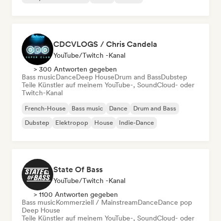
CDCVLOGS / Chris Candela
YouTube/Twitch -Kanal
> 300 Antworten gegeben
Bass music
Dance
Deep House
Drum and Bass
Dubstep
Teile Künstler auf meinem YouTube-, SoundCloud- oder
Twitch-Kanal
French-House
Bass music
Dance
Drum and Bass
Dubstep
Elektropop
House
Indie-Dance
State Of Bass
YouTube/Twitch -Kanal
> 1100 Antworten gegeben
Bass music
Kommerziell / Mainstream
Dance
Dance pop
Deep House
Teile Künstler auf meinem YouTube-, SoundCloud- oder