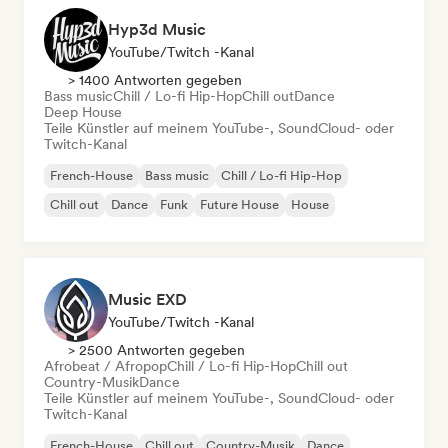
Hyp3d Music
YouTube/Twitch -Kanal
> 1400 Antworten gegeben
Bass music
Chill / Lo-fi Hip-Hop
Chill out
Dance
Deep House
Teile Künstler auf meinem YouTube-, SoundCloud- oder
Twitch-Kanal
French-House
Bass music
Chill / Lo-fi Hip-Hop
Chill out
Dance
Funk
Future House
House
Music EXD
YouTube/Twitch -Kanal
> 2500 Antworten gegeben
Afrobeat / Afropop
Chill / Lo-fi Hip-Hop
Chill out
Country-Musik
Dance
Teile Künstler auf meinem YouTube-, SoundCloud- oder
Twitch-Kanal
French-House
Chill out
Country-Musik
Dance