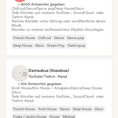
> 8000 Antworten gegeben
Chill out
Dance
Dance pop
Deep House
Disco
Teile Künstler auf meinem YouTube-, SoundCloud- oder
Twitch-Kanal
Nehme Künstler unter Vertrag oder veröffentliche deren
Musik
Künstler zu meinen einflussreichen Playlists hinzufügen
French-House
Chill out
Dance
Dance pop
Deep House
Disco
Dream Pop
Elektropop
Damaskus (Kozaboa)
YouTube/Twitch -Kanal
> 100 Antworten gegeben
Acid-House
Afro House / Amapiano
Dance
Deep House
Disco
Teile Künstler auf meinem YouTube-, SoundCloud- oder
Twitch-Kanal
French-House
Acid-House
Dance
Deep House
Disco
Funky / Jackin House
House
Minimal