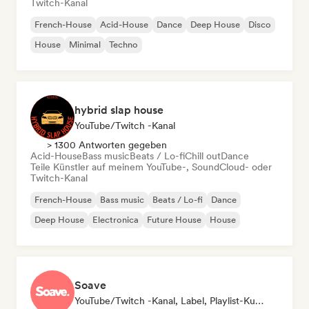
Twitch-Kanal
French-House
Acid-House
Dance
Deep House
Disco
House
Minimal
Techno
hybrid slap house
YouTube/Twitch -Kanal
> 1300 Antworten gegeben
Acid-House
Bass music
Beats / Lo-fi
Chill out
Dance
Teile Künstler auf meinem YouTube-, SoundCloud- oder
Twitch-Kanal
French-House
Bass music
Beats / Lo-fi
Dance
Deep House
Electronica
Future House
House
Soave
YouTube/Twitch -Kanal, Label, Playlist-Kurator