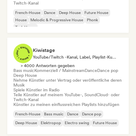
Twitch-Kanal
French-House
Dance
Deep House
Future House
House
Melodic & Progressive House
Phonk
Tech House
Kiwistage
YouTube/Twitch -Kanal, Label, Playlist-Kurator, Radiosender
> 4000 Antworten gegeben
Bass music
Kommerziell / Mainstream
Dance
Dance pop
Deep House
Nehme Künstler unter Vertrag oder veröffentliche deren
Musik
Spiele Künstler im Radio
Teile Künstler auf meinem YouTube-, SoundCloud- oder
Twitch-Kanal
Künstler zu meinen einflussreichen Playlists hinzufügen
French-House
Bass music
Dance
Dance pop
Deep House
Elektropop
Electro swing
Future House