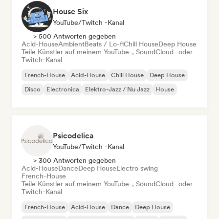
House Six
YouTube/Twitch -Kanal
> 500 Antworten gegeben
Acid-House
Ambient
Beats / Lo-fi
Chill House
Deep House
Teile Künstler auf meinem YouTube-, SoundCloud- oder
Twitch-Kanal
French-House
Acid-House
Chill House
Deep House
Disco
Electronica
Elektro-Jazz / Nu Jazz
House
Psicodelica
YouTube/Twitch -Kanal
> 300 Antworten gegeben
Acid-House
Dance
Deep House
Electro swing
French-House
Teile Künstler auf meinem YouTube-, SoundCloud- oder
Twitch-Kanal
French-House
Acid-House
Dance
Deep House