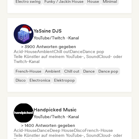
Electro swing
Funky / Jackin House
House
Minimal
YaSsine DJS
YouTube/Twitch -Kanal
> 3900 Antworten gegeben
Acid-House
Ambient
Chill out
Dance
Dance pop
Teile Künstler auf meinem YouTube-, SoundCloud- oder
Twitch-Kanal
French-House
Ambient
Chill out
Dance
Dance pop
Disco
Electronica
Elektropop
Handpicked Music
YouTube/Twitch -Kanal
> 1400 Antworten gegeben
Acid-House
Dance
Deep House
Disco
French-House
Teile Künstler auf meinem YouTube-, SoundCloud- oder