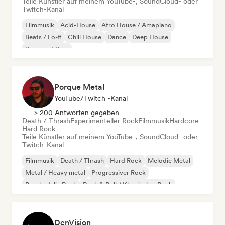
Teile Künstler auf meinem YouTube-, SoundCloud- oder
Twitch-Kanal
Filmmusik
Acid-House
Afro House / Amapiano
Beats / Lo-fi
Chill House
Dance
Deep House
Drum and Bass
Porque Metal
YouTube/Twitch -Kanal
> 200 Antworten gegeben
Death / Thrash
Experimenteller Rock
Filmmusik
Hardcore
Hard Rock
Teile Künstler auf meinem YouTube-, SoundCloud- oder
Twitch-Kanal
Filmmusik
Death / Thrash
Hard Rock
Melodic Metal
Metal / Heavy metal
Progressiver Rock
Psychedelic Rock
Rock & Roll / Klassischer Rock
DenVision