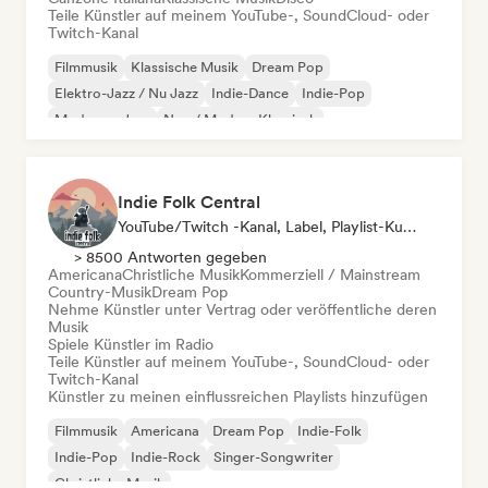
Teile Künstler auf meinem YouTube-, SoundCloud- oder
Twitch-Kanal
Filmmusik
Klassische Musik
Dream Pop
Elektro-Jazz / Nu Jazz
Indie-Dance
Indie-Pop
Moderner Jazz
Neo / Modern Klassisch
Indie Folk Central
YouTube/Twitch -Kanal, Label, Playlist-Kurator, Radiosender
> 8500 Antworten gegeben
Americana
Christliche Musik
Kommerziell / Mainstream
Country-Musik
Dream Pop
Nehme Künstler unter Vertrag oder veröffentliche deren
Musik
Spiele Künstler im Radio
Teile Künstler auf meinem YouTube-, SoundCloud- oder
Twitch-Kanal
Künstler zu meinen einflussreichen Playlists hinzufügen
Filmmusik
Americana
Dream Pop
Indie-Folk
Indie-Pop
Indie-Rock
Singer-Songwriter
Christliche Musik