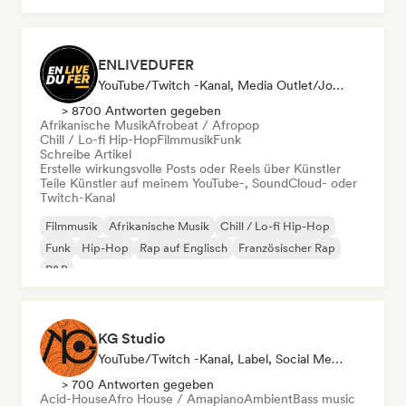
ENLIVEDUFER
YouTube/Twitch -Kanal, Media Outlet/Journalist, Social Media Influencer
> 8700 Antworten gegeben
Afrikanische Musik
Afrobeat / Afropop
Chill / Lo-fi Hip-Hop
Filmmusik
Funk
Schreibe Artikel
Erstelle wirkungsvolle Posts oder Reels über Künstler
Teile Künstler auf meinem YouTube-, SoundCloud- oder
Twitch-Kanal
Filmmusik
Afrikanische Musik
Chill / Lo-fi Hip-Hop
Funk
Hip-Hop
Rap auf Englisch
Französischer Rap
R&B
KG Studio
YouTube/Twitch -Kanal, Label, Social Media Influencer
> 700 Antworten gegeben
Acid-House
Afro House / Amapiano
Ambient
Bass music