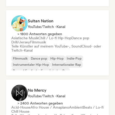
Sultan Nation
YouTube/Twitch -Kanal
> 1800 Antworten gegeben
Asiatische Musik
Chill / Lo-fi Hip-Hop
Dance pop
Drill/Jersey
Filmmusik
Teile Künstler auf meinem YouTube-, SoundCloud- oder
Twitch-Kanal
Filmmusik
Dance pop
Hip-Hop
Indie-Pop
Instrumentaler Hip-Hop
Internationaler Rap
Rap auf Englisch
Französischer Rap
No Mercy
YouTube/Twitch -Kanal
> 2400 Antworten gegeben
Acid-House
Afro House / Amapiano
Ambient
Beats / Lo-fi
Chill House