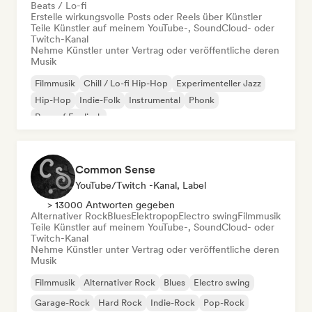
Beats / Lo-fi
Erstelle wirkungsvolle Posts oder Reels über Künstler
Teile Künstler auf meinem YouTube-, SoundCloud- oder
Twitch-Kanal
Nehme Künstler unter Vertrag oder veröffentliche deren
Musik
Filmmusik
Chill / Lo-fi Hip-Hop
Experimenteller Jazz
Hip-Hop
Indie-Folk
Instrumental
Phonk
Rap auf Englisch
Common Sense
YouTube/Twitch -Kanal, Label
> 13000 Antworten gegeben
Alternativer Rock
Blues
Elektropop
Electro swing
Filmmusik
Teile Künstler auf meinem YouTube-, SoundCloud- oder
Twitch-Kanal
Nehme Künstler unter Vertrag oder veröffentliche deren
Musik
Filmmusik
Alternativer Rock
Blues
Electro swing
Garage-Rock
Hard Rock
Indie-Rock
Pop-Rock