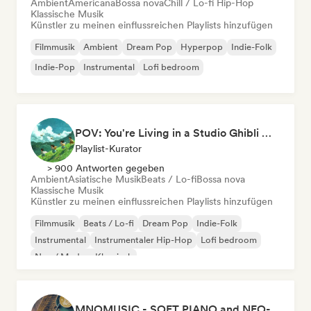
Ambient
Americana
Bossa nova
Chill / Lo-fi Hip-Hop
Klassische Musik
Künstler zu meinen einflussreichen Playlists hinzufügen
Filmmusik
Ambient
Dream Pop
Hyperpop
Indie-Folk
Indie-Pop
Instrumental
Lofi bedroom
POV: You're Living in a Studio Ghibli Movie 🌱 Neo-Classical Piano & Dream Pop
Playlist-Kurator
> 900 Antworten gegeben
Ambient
Asiatische Musik
Beats / Lo-fi
Bossa nova
Klassische Musik
Künstler zu meinen einflussreichen Playlists hinzufügen
Filmmusik
Beats / Lo-fi
Dream Pop
Indie-Folk
Instrumental
Instrumentaler Hip-Hop
Lofi bedroom
Neo / Modern Klassisch
MNOMUSIC - SOFT PIANO and NEO-CLASSICAL