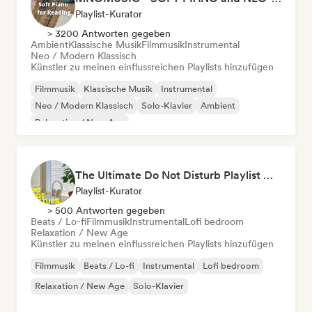
Playlist-Kurator
> 3200 Antworten gegeben
Ambient
Klassische Musik
Filmmusik
Instrumental
Neo / Modern Klassisch
Künstler zu meinen einflussreichen Playlists hinzufügen
Filmmusik
Klassische Musik
Instrumental
Neo / Modern Klassisch
Solo-Klavier
Ambient
Relaxation / New Age
The Ultimate Do Not Disturb Playlist 🔕 Neo-Classical & Ambient Piano
Playlist-Kurator
> 500 Antworten gegeben
Beats / Lo-fi
Filmmusik
Instrumental
Lofi bedroom
Relaxation / New Age
Künstler zu meinen einflussreichen Playlists hinzufügen
Filmmusik
Beats / Lo-fi
Instrumental
Lofi bedroom
Relaxation / New Age
Solo-Klavier