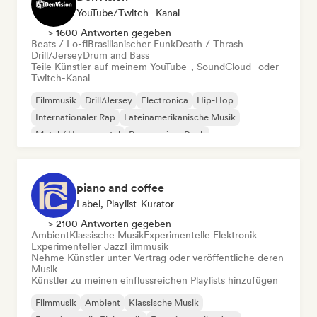
YouTube/Twitch -Kanal
> 1600 Antworten gegeben
Beats / Lo-fi
Brasilianischer Funk
Death / Thrash
Drill/Jersey
Drum and Bass
Teile Künstler auf meinem YouTube-, SoundCloud- oder
Twitch-Kanal
Filmmusik
Drill/Jersey
Electronica
Hip-Hop
Internationaler Rap
Lateinamerikanische Musik
Metal / Heavy metal
Progressiver Rock
piano and coffee
Label, Playlist-Kurator
> 2100 Antworten gegeben
Ambient
Klassische Musik
Experimentelle Elektronik
Experimenteller Jazz
Filmmusik
Nehme Künstler unter Vertrag oder veröffentliche deren
Musik
Künstler zu meinen einflussreichen Playlists hinzufügen
Filmmusik
Ambient
Klassische Musik