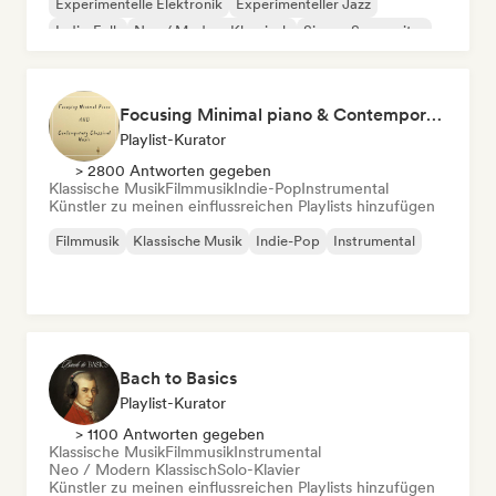
Experimentelle Elektronik
Experimenteller Jazz
Indie-Folk
Neo / Modern Klassisch
Singer-Songwriter
Focusing Minimal piano & Contemporary classical music
Playlist-Kurator
> 2800 Antworten gegeben
Klassische Musik
Filmmusik
Indie-Pop
Instrumental
Künstler zu meinen einflussreichen Playlists hinzufügen
Filmmusik
Klassische Musik
Indie-Pop
Instrumental
Bach to Basics
Playlist-Kurator
> 1100 Antworten gegeben
Klassische Musik
Filmmusik
Instrumental
Neo / Modern Klassisch
Solo-Klavier
Künstler zu meinen einflussreichen Playlists hinzufügen