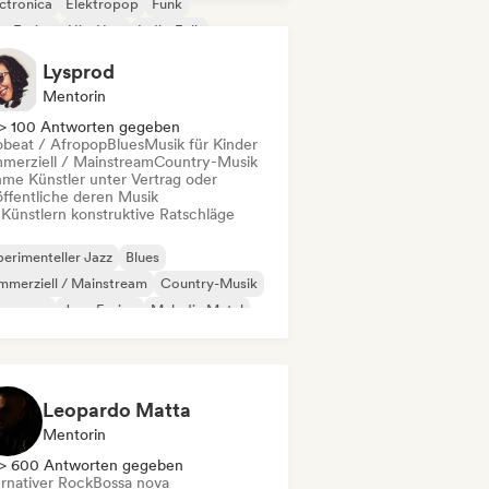
ctronica
Elektropop
Funk
z-Fusion
Hip-Hop
Indie-Folk
Lysprod
Mentorin
> 100 Antworten gegeben
obeat / Afropop
Blues
Musik für Kinder
merziell / Mainstream
Country-Musik
me Künstler unter Vertrag oder
öffentliche deren Musik
 Künstlern konstruktive Ratschläge
erimenteller Jazz
Blues
merziell / Mainstream
Country-Musik
nce pop
Jazz-Fusion
Melodic Metal
uvelle
Leopardo Matta
Mentorin
> 600 Antworten gegeben
ernativer Rock
Bossa nova