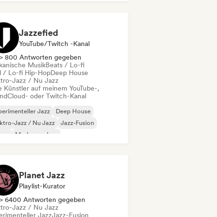
Jazzefied
YouTube/Twitch -Kanal
> 800 Antworten gegeben
ikanische Musik
Beats / Lo-fi
l / Lo-fi Hip-Hop
Deep House
ktro-Jazz / Nu Jazz
le Künstler auf meinem YouTube-,
ndCloud- oder Twitch-Kanal
erimenteller Jazz
Deep House
ktro-Jazz / Nu Jazz
Jazz-Fusion
use
Moderner Jazz
ikanische Musik
Beats / Lo-fi
Planet Jazz
Playlist-Kurator
> 6400 Antworten gegeben
ktro-Jazz / Nu Jazz
erimenteller Jazz
Jazz-Fusion