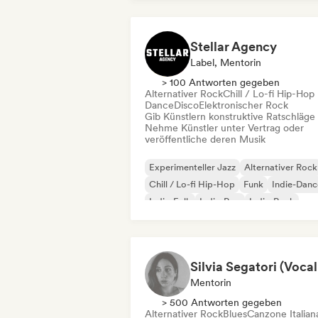
Stellar Agency
Label, Mentorin
> 100 Antworten gegeben
Alternativer Rock
Chill / Lo-fi Hip-Hop
Dance
Disco
Elektronischer Rock
Gib Künstlern konstruktive Ratschläge
Nehme Künstler unter Vertrag oder
veröffentliche deren Musik
Experimenteller Jazz
Alternativer Rock
Chill / Lo-fi Hip-Hop
Funk
Indie-Danc
Indie-Folk
Indie-Pop
Indie-Rock
Mentorin
> 500 Antworten gegeben
Alternativer Rock
Blues
Canzone Italian