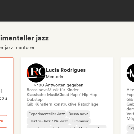
imenteller jazz
er jazz mentoren
Lucia Rodrigues
Mentorin
> 100 Antworten gegeben
Bossa nova
Musik für Kinder
Alt
i
Klassische Musik
Cloud Rap / Hip Hop
Exp
k zu
Dubstep
Gib
Gib Künstlern konstruktive Ratschläge
Geb
dem
Ver
Experimenteller Jazz
Bossa nova
Mög
zu
Elektro-Jazz / Nu Jazz
Filmmusik
Exp
Jazz-Fusion
Instrumental
Moderner Jazz