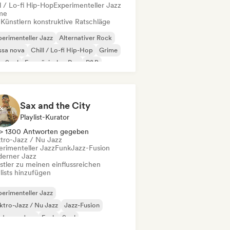
l / Lo-fi Hip-Hop
Experimenteller Jazz
me
 Künstlern konstruktive Ratschläge
erimenteller Jazz
Alternativer Rock
ssa nova
Chill / Lo-fi Hip-Hop
Grime
p-Soul
Französischer Rap
R&B
Sax and the City
Playlist-Kurator
> 1300 Antworten gegeben
ktro-Jazz / Nu Jazz
erimenteller Jazz
Funk
Jazz-Fusion
erner Jazz
stler zu meinen einflussreichen
lists hinzufügen
erimenteller Jazz
ktro-Jazz / Nu Jazz
Jazz-Fusion
derner Jazz
Funk
Soul