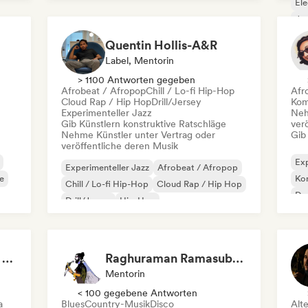
Ele
Singer-Songwriter
Jaz
Quentin Hollis-A&R
Label, Mentorin
> 1100 Antworten gegeben
Afrobeat / Afropop
Chill / Lo-fi Hip-Hop
Afr
Cloud Rap / Hip Hop
Drill/Jersey
Kom
Experimenteller Jazz
Neh
Gib Künstlern konstruktive Ratschläge
ver
Nehme Künstler unter Vertrag oder
Gib
veröffentliche deren Musik
Exp
Experimenteller Jazz
Afrobeat / Afropop
e
Kom
Chill / Lo-fi Hip-Hop
Cloud Rap / Hip Hop
Da
Drill/Jersey
Hip-Hop
No
Instrumentaler Hip-Hop
Moderner Jazz
Silvia Segatori (Vocal expert)
Raghuraman Ramasubramanian
Mentorin
< 100 gegebene Antworten
a
Blues
Country-Musik
Disco
Alt