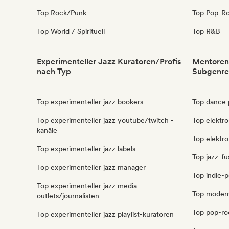
Top Rock/Punk
Top Pop-R
Top World / Spirituell
Top R&B
Experimenteller Jazz Kuratoren/Profis
Mentoren 
nach Typ
Subgenre
Top experimenteller jazz bookers
Top dance
Top experimenteller jazz youtube/twitch -
Top elektro
kanäle
Top elektr
Top experimenteller jazz labels
Top jazz-f
Top experimenteller jazz manager
Top indie-
Top experimenteller jazz media
Top modern
outlets/journalisten
Top pop-ro
Top experimenteller jazz playlist-kuratoren