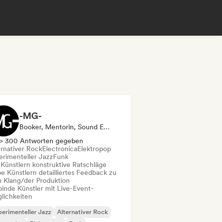
-MG-
Booker, Mentorin, Sound Experte
> 300 Antworten gegeben
ernativer Rock
Electronica
Elektropop
erimenteller Jazz
Funk
 Künstlern konstruktive Ratschläge
e Künstlern detailliertes Feedback zu
 Klang/der Produktion
binde Künstler mit Live-Event-
lichkeiten
erimenteller Jazz
Alternativer Rock