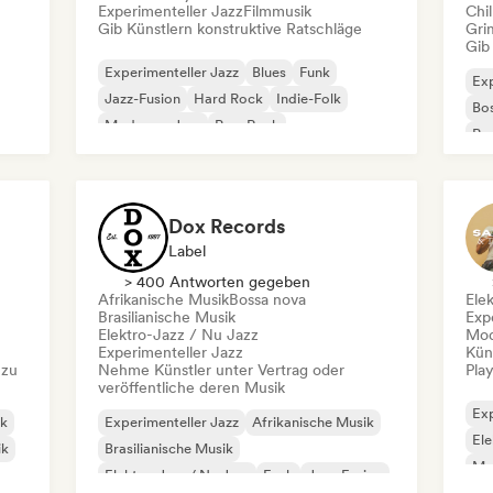
Experimenteller Jazz
Filmmusik
Chil
Gib Künstlern konstruktive Ratschläge
Gri
Gib
Experimenteller Jazz
Blues
Funk
Exp
Jazz-Fusion
Hard Rock
Indie-Folk
Bo
Moderner Jazz
Pop-Rock
Po
Dox Records
Label
> 400 Antworten gegeben
Afrikanische Musik
Bossa nova
Ele
Brasilianische Musik
Exp
Elektro-Jazz / Nu Jazz
Mod
Experimenteller Jazz
Kün
 zu
Nehme Künstler unter Vertrag oder
Play
veröffentliche deren Musik
Exp
ik
Experimenteller Jazz
Afrikanische Musik
Ele
ik
Brasilianische Musik
Mo
Elektro-Jazz / Nu Jazz
Funk
Jazz-Fusion