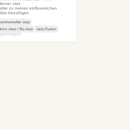
erner Jazz
stler zu meinen einflussreichen
lists hinzufügen
erimenteller Jazz
ktro-Jazz / Nu Jazz
Jazz-Fusion
derner Jazz