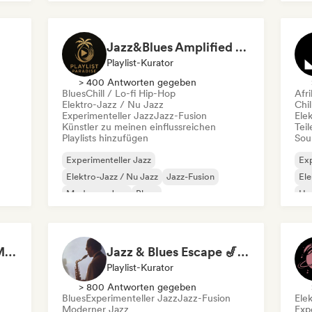
Instrumentaler Hip-Hop
Moderner Jazz
Jazz&Blues Amplified by Playlist Paradise
Playlist-Kurator
> 400 Antworten gegeben
Blues
Chill / Lo-fi Hip-Hop
Afr
Elektro-Jazz / Nu Jazz
Chil
Experimenteller Jazz
Jazz-Fusion
Ele
Künstler zu meinen einflussreichen
Tei
Playlists hinzufügen
Sou
Experimenteller Jazz
Exp
Elektro-Jazz / Nu Jazz
Jazz-Fusion
Ele
Moderner Jazz
Blues
Ho
Chill / Lo-fi Hip-Hop
Instrumental
R&B
Afr
Smoky Jazz Club 🥃 Modern Jazz & Jazz Fusion to Sip an Old Fashioned to
Jazz & Blues Escape 🎷 Vocal Jazz, Soul Blues & Classic Standards
Playlist-Kurator
> 800 Antworten gegeben
Blues
Experimenteller Jazz
Jazz-Fusion
Ele
Moderner Jazz
Exp