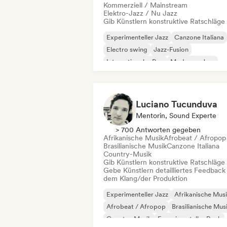
Kommerziell / Mainstream
Elektro-Jazz / Nu Jazz
Gib Künstlern konstruktive Ratschläge
Experimenteller Jazz
Canzone Italiana
Electro swing
Jazz-Fusion
Internationaler Pop
Moderner Jazz
Pop-Rock
Pop-Soul
Luciano Tucunduva
Mentorin, Sound Experte
> 700 Antworten gegeben
Afrikanische Musik
Afrobeat / Afropop
Brasilianische Musik
Canzone Italiana
Country-Musik
Gib Künstlern konstruktive Ratschläge
Gebe Künstlern detailliertes Feedback
dem Klang/der Produktion
Experimenteller Jazz
Afrikanische Mus
Afrobeat / Afropop
Brasilianische Mus
Country-Musik
Experimenteller Rock