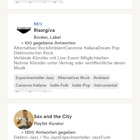
Singer-Songwriter
Soul
NEU
Risorgiva
Booker, Label
< 100 gegebene Antworten
Alternativer Rock
Ambient
Canzone Italiana
Dream Pop
Elektronischer Rock
Verbinde Künstler mit Live-Event-Möglichkeiten
Nehme Künstler unter Vertrag oder veröffentliche deren
Musik
Experimenteller Jazz
Alternativer Rock
Ambient
Canzone Italiana
Indie-Folk
Indie-Pop
Instrumental
Singer-Songwriter
Sax and the City
Playlist-Kurator
> 1300 Antworten gegeben
Elektro-Jazz / Nu Jazz
Experimenteller Jazz
Funk