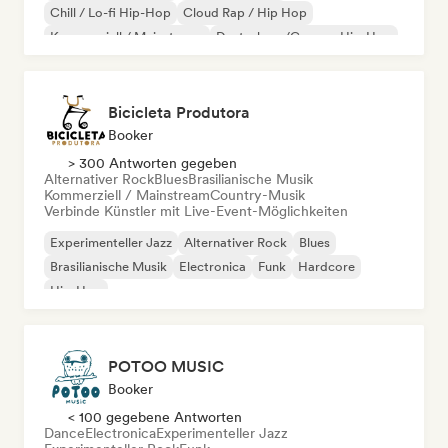
Chill / Lo-fi Hip-Hop
Cloud Rap / Hip Hop
Kommerziell / Mainstream
Deutschrap/German Hip-Hop
Electronica
Hip-Hop
Bicicleta Produtora
Booker
> 300 Antworten gegeben
Alternativer Rock
Blues
Brasilianische Musik
Kommerziell / Mainstream
Country-Musik
Verbinde Künstler mit Live-Event-Möglichkeiten
Experimenteller Jazz
Alternativer Rock
Blues
Brasilianische Musik
Electronica
Funk
Hardcore
Hip-Hop
POTOO MUSIC
Booker
< 100 gegebene Antworten
Dance
Electronica
Experimenteller Jazz