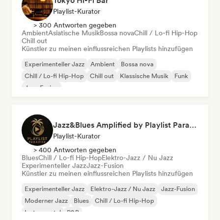
Tokyo Hi-Fi Bar
Playlist-Kurator
> 300 Antworten gegeben
Ambient
Asiatische Musik
Bossa nova
Chill / Lo-fi Hip-Hop
Chill out
Künstler zu meinen einflussreichen Playlists hinzufügen
Experimenteller Jazz
Ambient
Bossa nova
Chill / Lo-fi Hip-Hop
Chill out
Klassische Musik
Funk
Jazz-Fusion
Jazz&Blues Amplified by Playlist Paradise
Playlist-Kurator
> 400 Antworten gegeben
Blues
Chill / Lo-fi Hip-Hop
Elektro-Jazz / Nu Jazz
Experimenteller Jazz
Jazz-Fusion
Künstler zu meinen einflussreichen Playlists hinzufügen
Experimenteller Jazz
Elektro-Jazz / Nu Jazz
Jazz-Fusion
Moderner Jazz
Blues
Chill / Lo-fi Hip-Hop
Instrumental
R&B