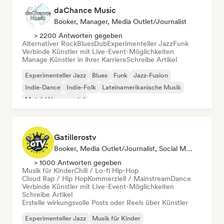
daChance Music
Booker, Manager, Media Outlet/Journalist
> 2200 Antworten gegeben
Alternativer Rock
Blues
Dub
Experimenteller Jazz
Funk
Verbinde Künstler mit Live-Event-Möglichkeiten
Manage Künstler in ihrer Karriere
Schreibe Artikel
Experimenteller Jazz
Blues
Funk
Jazz-Fusion
Indie-Dance
Indie-Folk
Lateinamerikanische Musik
Metal / Heavy metal
Gatillerostv
Booker, Media Outlet/Journalist, Social Media Influencer
> 1000 Antworten gegeben
Musik für Kinder
Chill / Lo-fi Hip-Hop
Cloud Rap / Hip Hop
Kommerziell / Mainstream
Dance
Verbinde Künstler mit Live-Event-Möglichkeiten
Schreibe Artikel
Erstelle wirkungsvolle Posts oder Reels über Künstler
Experimenteller Jazz
Musik für Kinder