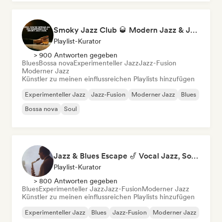
Smoky Jazz Club 🥃 Modern Jazz & Jazz Fusion to Sip an Old Fashioned to
Playlist-Kurator
> 900 Antworten gegeben
Blues
Bossa nova
Experimenteller Jazz
Jazz-Fusion
Moderner Jazz
Künstler zu meinen einflussreichen Playlists hinzufügen
Experimenteller Jazz
Jazz-Fusion
Moderner Jazz
Blues
Bossa nova
Soul
Jazz & Blues Escape 🎷 Vocal Jazz, Soul Blues & Classic Standards
Playlist-Kurator
> 800 Antworten gegeben
Blues
Experimenteller Jazz
Jazz-Fusion
Moderner Jazz
Künstler zu meinen einflussreichen Playlists hinzufügen
Experimenteller Jazz
Blues
Jazz-Fusion
Moderner Jazz