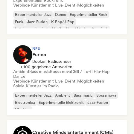
Experimenteller Rock
Funk
Verbinde Künstler mit Live-Event-Möglichkeiten
Experimenteller Jazz
Dance
Experimenteller Rock
Funk
Jazz-Fusion
K-Pop/J-Pop
Lateinamerikanische Musik
Neo / Modern Klassisch
NEU
Eurico
Booker, Radiosender
< 100 gegebene Antworten
Ambient
Bass music
Bossa nova
Chill / Lo-fi Hip-Hop
Dance
Verbinde Künstler mit Live-Event-Möglichkeiten
Spiele Künstler im Radio
Experimenteller Jazz
Ambient
Bass music
Bossa nova
Electronica
Experimentelle Elektronik
Jazz-Fusion
Hip-Hop
Creative Minds Entertainment (CME)