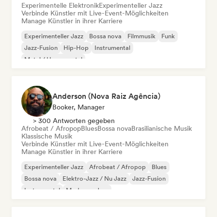
Experimentelle Elektronik
Experimenteller Jazz
Verbinde Künstler mit Live-Event-Möglichkeiten
Manage Künstler in ihrer Karriere
Experimenteller Jazz
Bossa nova
Filmmusik
Funk
Jazz-Fusion
Hip-Hop
Instrumental
Metal / Heavy metal
Anderson (Nova Raiz Agência)
Booker, Manager
> 300 Antworten gegeben
Afrobeat / Afropop
Blues
Bossa nova
Brasilianische Musik
Klassische Musik
Verbinde Künstler mit Live-Event-Möglichkeiten
Manage Künstler in ihrer Karriere
Experimenteller Jazz
Afrobeat / Afropop
Blues
Bossa nova
Elektro-Jazz / Nu Jazz
Jazz-Fusion
Instrumental
Moderner Jazz