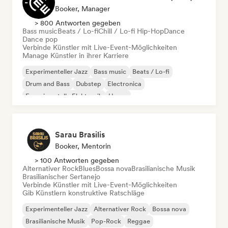
Booker, Manager
> 800 Antworten gegeben
Bass music
Beats / Lo-fi
Chill / Lo-fi Hip-Hop
Dance
Dance pop
Verbinde Künstler mit Live-Event-Möglichkeiten
Manage Künstler in ihrer Karriere
Experimenteller Jazz
Bass music
Beats / Lo-fi
Drum and Bass
Dubstep
Electronica
Experimentelle Elektronik
House
Sarau Brasilis
Booker, Mentorin
> 100 Antworten gegeben
Alternativer Rock
Blues
Bossa nova
Brasilianische Musik
Brasilianischer Sertanejo
Verbinde Künstler mit Live-Event-Möglichkeiten
Gib Künstlern konstruktive Ratschläge
Experimenteller Jazz
Alternativer Rock
Bossa nova
Brasilianische Musik
Pop-Rock
Reggae