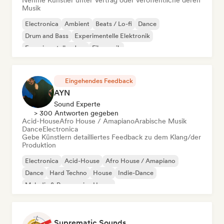
Nehme Künstler unter Vertrag oder veröffentliche deren
Musik
Electronica
Ambient
Beats / Lo-fi
Dance
Drum and Bass
Experimentelle Elektronik
Experimenteller Jazz
Filmmusik
Eingehendes Feedback
AYN
Sound Experte
> 300 Antworten gegeben
Acid-House
Afro House / Amapiano
Arabische Musik
Dance
Electronica
Gebe Künstlern detailliertes Feedback zu dem Klang/der
Produktion
Electronica
Acid-House
Afro House / Amapiano
Dance
Hard Techno
House
Indie-Dance
Melodic & Progressive House
Suprematic Sounds