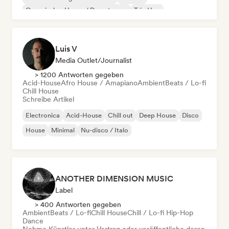
Organischer House / Downtempo
Trip Hop
Luis V
Media Outlet/Journalist
> 1200 Antworten gegeben
Acid-House
Afro House / Amapiano
Ambient
Beats / Lo-fi
Chill House
Schreibe Artikel
Electronica
Acid-House
Chill out
Deep House
Disco
House
Minimal
Nu-disco / Italo
ANOTHER DIMENSION MUSIC
Label
> 400 Antworten gegeben
Ambient
Beats / Lo-fi
Chill House
Chill / Lo-fi Hip-Hop
Dance