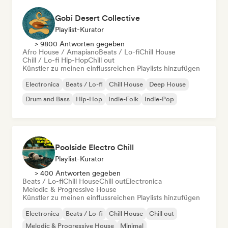
Gobi Desert Collective
Playlist-Kurator
> 9800 Antworten gegeben
Afro House / Amapiano
Beats / Lo-fi
Chill House
Chill / Lo-fi Hip-Hop
Chill out
Künstler zu meinen einflussreichen Playlists hinzufügen
Electronica
Beats / Lo-fi
Chill House
Deep House
Drum and Bass
Hip-Hop
Indie-Folk
Indie-Pop
Poolside Electro Chill
Playlist-Kurator
> 400 Antworten gegeben
Beats / Lo-fi
Chill House
Chill out
Electronica
Melodic & Progressive House
Künstler zu meinen einflussreichen Playlists hinzufügen
Electronica
Beats / Lo-fi
Chill House
Chill out
Melodic & Progressive House
Minimal