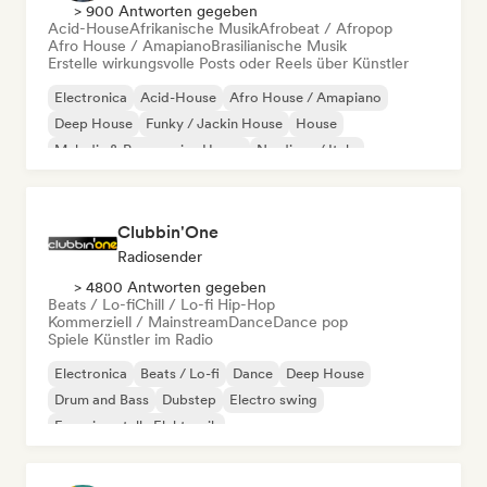
> 900 Antworten gegeben
Acid-House
Afrikanische Musik
Afrobeat / Afropop
Afro House / Amapiano
Brasilianische Musik
Erstelle wirkungsvolle Posts oder Reels über Künstler
Electronica
Acid-House
Afro House / Amapiano
Deep House
Funky / Jackin House
House
Melodic & Progressive House
Nu-disco / Italo
Clubbin'One
Radiosender
> 4800 Antworten gegeben
Beats / Lo-fi
Chill / Lo-fi Hip-Hop
Kommerziell / Mainstream
Dance
Dance pop
Spiele Künstler im Radio
Electronica
Beats / Lo-fi
Dance
Deep House
Drum and Bass
Dubstep
Electro swing
Experimentelle Elektronik