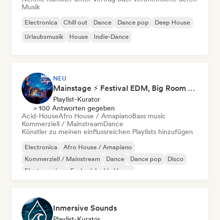
Musik
Electronica
Chill out
Dance
Dance pop
Deep House
Urlaubsmusik
House
Indie-Dance
NEU
Mainstage ⚡ Festival EDM, Big Room & House Anthems
Playlist-Kurator
> 100 Antworten gegeben
Acid-House
Afro House / Amapiano
Bass music
Kommerziell / Mainstream
Dance
Künstler zu meinen einflussreichen Playlists hinzufügen
Electronica
Afro House / Amapiano
Kommerziell / Mainstream
Dance
Dance pop
Disco
Electro swing
Funky / Jackin House
Inmersive Sounds
Playlist-Kurator