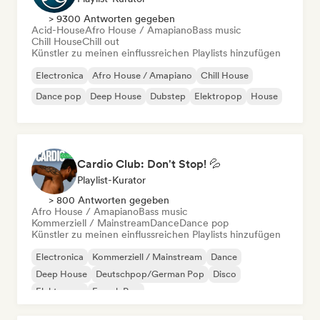
> 9300 Antworten gegeben
Acid-House
Afro House / Amapiano
Bass music
Chill House
Chill out
Künstler zu meinen einflussreichen Playlists hinzufügen
Electronica
Afro House / Amapiano
Chill House
Dance pop
Deep House
Dubstep
Elektropop
House
Cardio Club: Don't Stop! 💦
Playlist-Kurator
> 800 Antworten gegeben
Afro House / Amapiano
Bass music
Kommerziell / Mainstream
Dance
Dance pop
Künstler zu meinen einflussreichen Playlists hinzufügen
Electronica
Kommerziell / Mainstream
Dance
Deep House
Deutschpop/German Pop
Disco
Elektropop
French Pop