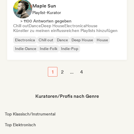
Maple Sun
Playlist-Kurator
> 1100 Antworten gegeben
Chill out
Dance
Deep House
Electronica
House
Künstler zu meinen einflussreichen Playlists hinzufügen
Electronica
Chill out
Dance
Deep House
House
Indie-Dance
Indie-Folk
Indie-Pop
1
2
...
4
Kuratoren/Profis nach Genre
Top Klassisch/Instrumental
Top Elektronisch