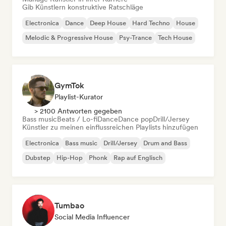
Gib Künstlern konstruktive Ratschläge
Electronica
Dance
Deep House
Hard Techno
House
Melodic & Progressive House
Psy-Trance
Tech House
GymTok
Playlist-Kurator
> 2100 Antworten gegeben
Bass music
Beats / Lo-fi
Dance
Dance pop
Drill/Jersey
Künstler zu meinen einflussreichen Playlists hinzufügen
Electronica
Bass music
Drill/Jersey
Drum and Bass
Dubstep
Hip-Hop
Phonk
Rap auf Englisch
Tumbao
Social Media Influencer