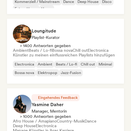
Kommerziell / Mainstream
Dance
Deep House
Disco
Future House
House
Loungitude
Playlist-Kurator
> 1400 Antworten gegeben
Ambient
Beats / Lo-fi
Bossa nova
Chill out
Electronica
Künstler zu meinen einflussreichen Playlists hinzufügen
Electronica
Ambient
Beats / Lo-fi
Chill out
Minimal
Bossa nova
Elektropop
Jazz-Fusion
Eingehendes Feedback
Yasmine Daher
Manager, Mentorin
> 1000 Antworten gegeben
Afro House / Amapiano
Country-Musik
Dance
Deep House
Electronica
Manage Künstler in ihrer Karriere