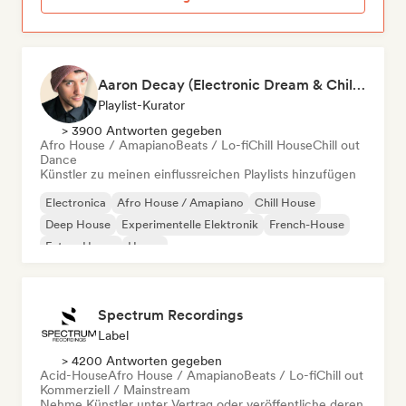
Aaron Decay (Electronic Dream & Chill Electronic Dream playlists)
Playlist-Kurator
> 3900 Antworten gegeben
Afro House / Amapiano
Beats / Lo-fi
Chill House
Chill out
Dance
Künstler zu meinen einflussreichen Playlists hinzufügen
Electronica
Afro House / Amapiano
Chill House
Deep House
Experimentelle Elektronik
French-House
Future House
House
Spectrum Recordings
Label
> 4200 Antworten gegeben
Acid-House
Afro House / Amapiano
Beats / Lo-fi
Chill out
Kommerziell / Mainstream
Nehme Künstler unter Vertrag oder veröffentliche deren