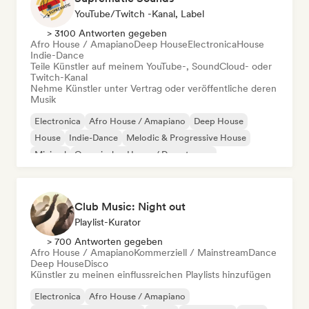
YouTube/Twitch -Kanal, Label
> 3100 Antworten gegeben
Afro House / Amapiano
Deep House
Electronica
House
Indie-Dance
Teile Künstler auf meinem YouTube-, SoundCloud- oder
Twitch-Kanal
Nehme Künstler unter Vertrag oder veröffentliche deren
Musik
Electronica
Afro House / Amapiano
Deep House
House
Indie-Dance
Melodic & Progressive House
Minimal
Organischer House / Downtempo
Club Music: Night out
Playlist-Kurator
> 700 Antworten gegeben
Afro House / Amapiano
Kommerziell / Mainstream
Dance
Deep House
Disco
Künstler zu meinen einflussreichen Playlists hinzufügen
Electronica
Afro House / Amapiano