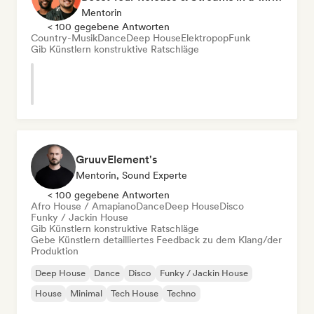
Mentorin
< 100 gegebene Antworten
Country-Musik
Dance
Deep House
Elektropop
Funk
Gib Künstlern konstruktive Ratschläge
GruuvElement's
Mentorin, Sound Experte
< 100 gegebene Antworten
Afro House / Amapiano
Dance
Deep House
Disco
Funky / Jackin House
Gib Künstlern konstruktive Ratschläge
Gebe Künstlern detailliertes Feedback zu dem Klang/der
Produktion
Deep House
Dance
Disco
Funky / Jackin House
House
Minimal
Tech House
Techno