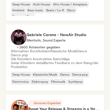
Deep House
Acid-House
Afro House / Amapiano
Ambient
Bass music
Beats / Lo-fi
Disco
Drum and Bass
Gabriele Carone - NewAir Studio
Mentorin, Sound Experte
> 2600 Antworten gegeben
Alternativer Rock
Ambient
Klassische Musik
Dance
Dance pop
Gib Künstlern konstruktive Ratschläge
Gebe Künstlern detailliertes Feedback zu dem Klang/der
Produktion
Deep House
Klassische Musik
Dance
Dance pop
Electronica
Elektropop
Filmmusik
Synthpop
Groover-Experten
Boost Your Release & Streams in a 1hr Coaching Session