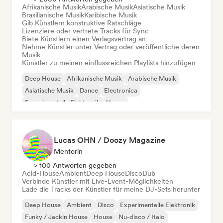
Afrikanische Musik
Arabische Musik
Asiatische Musik
Brasilianische Musik
Karibische Musik
Gib Künstlern konstruktive Ratschläge
Lizenziere oder vertrete Tracks für Sync
Biete Künstlern einen Verlagsvertrag an
Nehme Künstler unter Vertrag oder veröffentliche deren
Musik
Künstler zu meinen einflussreichen Playlists hinzufügen
Deep House
Afrikanische Musik
Arabische Musik
Asiatische Musik
Dance
Electronica
Experimentelle Elektronik
House
Lucas OHN / Doozy Magazine
Mentorin
> 100 Antworten gegeben
Acid-House
Ambient
Deep House
Disco
Dub
Verbinde Künstler mit Live-Event-Möglichkeiten
Lade die Tracks der Künstler für meine DJ-Sets herunter
Deep House
Ambient
Disco
Experimentelle Elektronik
Funky / Jackin House
House
Nu-disco / Italo