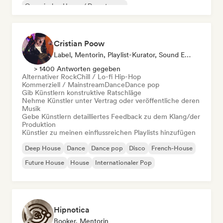
Organischer House / Downtempo
Cristian Poow
Label, Mentorin, Playlist-Kurator, Sound Experte
> 1400 Antworten gegeben
Alternativer Rock
Chill / Lo-fi Hip-Hop
Kommerziell / Mainstream
Dance
Dance pop
Gib Künstlern konstruktive Ratschläge
Nehme Künstler unter Vertrag oder veröffentliche deren
Musik
Gebe Künstlern detailliertes Feedback zu dem Klang/der
Produktion
Künstler zu meinen einflussreichen Playlists hinzufügen
Deep House
Dance
Dance pop
Disco
French-House
Future House
House
Internationaler Pop
Hipnotica
Booker, Mentorin