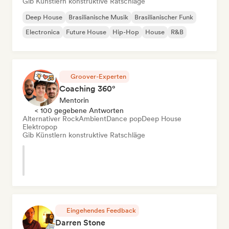
Gib Künstlern konstruktive Ratschläge
Deep House
Brasilianische Musik
Brasilianischer Funk
Electronica
Future House
Hip-Hop
House
R&B
Groover-Experten
Coaching 360°
Mentorin
< 100 gegebene Antworten
Alternativer Rock
Ambient
Dance pop
Deep House
Elektropop
Gib Künstlern konstruktive Ratschläge
Eingehendes Feedback
Darren Stone