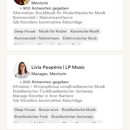
Mentorin
> 900 Antworten gegeben
Alternativer Rock
Musik für Kinder
Klassische Musik
Kommerziell / Mainstream
Dance
Gib Künstlern konstruktive Ratschläge
Deep House
Musik für Kinder
Klassische Musik
Kommerziell / Mainstream
Elektronischer Rock
Elektropop
Filmmusik
Garage-Rock
Lívia Paupério | LP Music
Manager, Mentorin
> 200 Antworten gegeben
Afrobeat / Afropop
Bossa nova
Brasilianische Musik
Brasilianischer Funk
Brasilianischer Sertanejo
Manage Künstler in ihrer Karriere
Gib Künstlern konstruktive Ratschläge
Deep House
Bossa nova
Brasilianische Musik
Brasilianischer Funk
Brasilianischer Sertanejo
Kommerziell / Mainstream
Disco
Drum and Bass