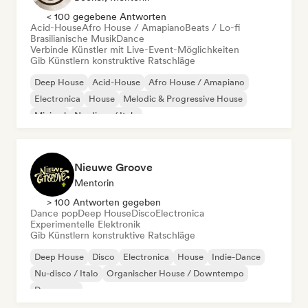
< 100 gegebene Antworten
Acid-House
Afro House / Amapiano
Beats / Lo-fi
Brasilianische Musik
Dance
Verbinde Künstler mit Live-Event-Möglichkeiten
Gib Künstlern konstruktive Ratschläge
Deep House
Acid-House
Afro House / Amapiano
Electronica
House
Melodic & Progressive House
Minimal
Nu-disco / Italo
Nieuwe Groove
Mentorin
> 100 Antworten gegeben
Dance pop
Deep House
Disco
Electronica
Experimentelle Elektronik
Gib Künstlern konstruktive Ratschläge
Deep House
Disco
Electronica
House
Indie-Dance
Nu-disco / Italo
Organischer House / Downtempo
Dance pop