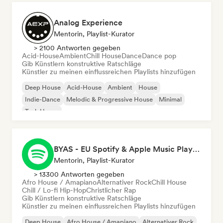
Analog Experience
Mentorin, Playlist-Kurator
> 2100 Antworten gegeben
Acid-House
Ambient
Chill House
Dance
Dance pop
Gib Künstlern konstruktive Ratschläge
Künstler zu meinen einflussreichen Playlists hinzufügen
Deep House
Acid-House
Ambient
House
Indie-Dance
Melodic & Progressive House
Minimal
Tech House
BYAS - EU Spotify & Apple Music Playlists
Mentorin, Playlist-Kurator
> 13300 Antworten gegeben
Afro House / Amapiano
Alternativer Rock
Chill House
Chill / Lo-fi Hip-Hop
Christlicher Rap
Gib Künstlern konstruktive Ratschläge
Künstler zu meinen einflussreichen Playlists hinzufügen
Deep House
Afro House / Amapiano
Alternativer Rock