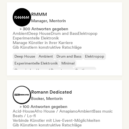
RMMM
Manager, Mentorin
> 300 Antworten gegeben
Ambient
Deep House
Drum and Bass
Elektropop
Experimentelle Elektronik
Manage Künstler in ihrer Karriere
Gib Künstlern konstruktive Ratschläge
Deep House
Ambient
Drum and Bass
Elektropop
Experimentelle Elektronik
Minimal
Organischer House / Downtempo
Synthwave
Romann Dedicated
Booker, Mentorin
> 100 Antworten gegeben
Acid-House
Afro House / Amapiano
Ambient
Bass music
Beats / Lo-fi
Verbinde Künstler mit Live-Event-Möglichkeiten
Gib Künstlern konstruktive Ratschläge