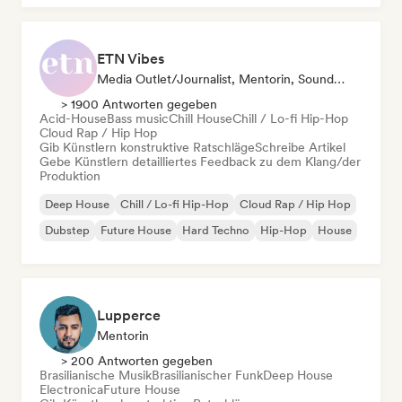
ETN Vibes
Media Outlet/Journalist, Mentorin, Sound Experte
> 1900 Antworten gegeben
Acid-House
Bass music
Chill House
Chill / Lo-fi Hip-Hop
Cloud Rap / Hip Hop
Gib Künstlern konstruktive Ratschläge
Schreibe Artikel
Gebe Künstlern detailliertes Feedback zu dem Klang/der
Produktion
Deep House
Chill / Lo-fi Hip-Hop
Cloud Rap / Hip Hop
Dubstep
Future House
Hard Techno
Hip-Hop
House
Lupperce
Mentorin
> 200 Antworten gegeben
Brasilianische Musik
Brasilianischer Funk
Deep House
Electronica
Future House