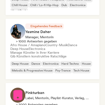
Chill House
Chill / Lo-fi Hip-Hop
Dub
Electronica
Hard Rock
Eingehendes Feedback
Yasmine Daher
Manager, Mentorin
> 1000 Antworten gegeben
Afro House / Amapiano
Country-Musik
Dance
Deep House
Electronica
Manage Künstler in ihrer Karriere
Gib Künstlern konstruktive Ratschläge
Deep House
Dance
Electronica
Hard Techno
House
Melodic & Progressive House
Psy-Trance
Tech House
Pinkturban
Label, Mentorin, Playlist-Kurator, Verlag, Sync Supervisor
> 2000 Antworten gegeben