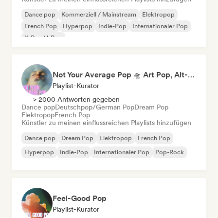
Dance pop
Kommerziell / Mainstream
Elektropop
French Pop
Hyperpop
Indie-Pop
Internationaler Pop
K-Pop/J-Pop
Not Your Average Pop 🛸 Art Pop, Alt-Pop & Indie Pop
Playlist-Kurator
> 2000 Antworten gegeben
Dance pop
Deutschpop/German Pop
Dream Pop
Elektropop
French Pop
Künstler zu meinen einflussreichen Playlists hinzufügen
Dance pop
Dream Pop
Elektropop
French Pop
Hyperpop
Indie-Pop
Internationaler Pop
Pop-Rock
Feel-Good Pop
Playlist-Kurator