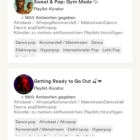
Sweat & Pop: Gym Mode 💦
Playlist-Kurator
> 1800 Antworten gegeben
Afrobeat / Afropop
Kommerziell / Mainstream
Dance
Dance pop
Elektropop
Künstler zu meinen einflussreichen Playlists hinzufügen
Dance pop
Kommerziell / Mainstream
Dance
Elektropop
Hyperpop
Internationaler Pop
Latin Pop
Synthpop
Getting Ready to Go Out 🍒💋
Playlist-Kurator
> 1900 Antworten gegeben
Afrobeat / Afropop
Kommerziell / Mainstream
Dancehall
Dance pop
Elektropop
Künstler zu meinen einflussreichen Playlists hinzufügen
Dance pop
Afrobeat / Afropop
Kommerziell / Mainstream
Elektropop
Hyperpop
Internationaler Pop
Latin Pop
Pop-Soul