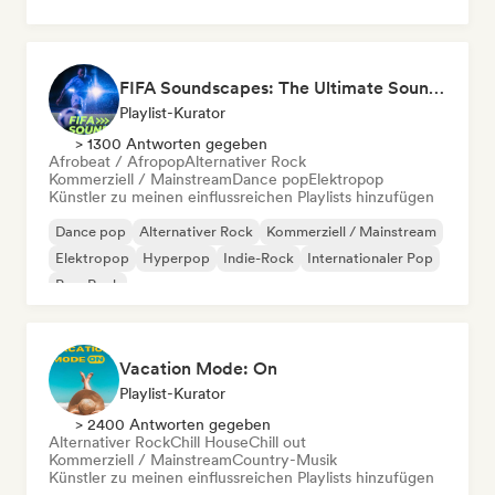
FIFA Soundscapes: The Ultimate Soundtrack ⚽️ Festival Indie, Electropop & Dance Anthems
Playlist-Kurator
> 1300 Antworten gegeben
Afrobeat / Afropop
Alternativer Rock
Kommerziell / Mainstream
Dance pop
Elektropop
Künstler zu meinen einflussreichen Playlists hinzufügen
Dance pop
Alternativer Rock
Kommerziell / Mainstream
Elektropop
Hyperpop
Indie-Rock
Internationaler Pop
Pop-Rock
Vacation Mode: On
Playlist-Kurator
> 2400 Antworten gegeben
Alternativer Rock
Chill House
Chill out
Kommerziell / Mainstream
Country-Musik
Künstler zu meinen einflussreichen Playlists hinzufügen