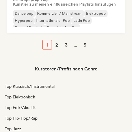
Künstler zu meinen einflussreichen Playlists hinzufügen
Dance pop
Kommerziell / Mainstream
Elektropop
Hyperpop
Internationaler Pop
Latin Pop
Rap auf Englisch
Französischer Rap
1
2
3
...
5
Kuratoren/Profis nach Genre
Top Klassisch/Instrumental
Top Elektronisch
Top Folk/Akustik
Top Hip-Hop/Rap
Top Jazz