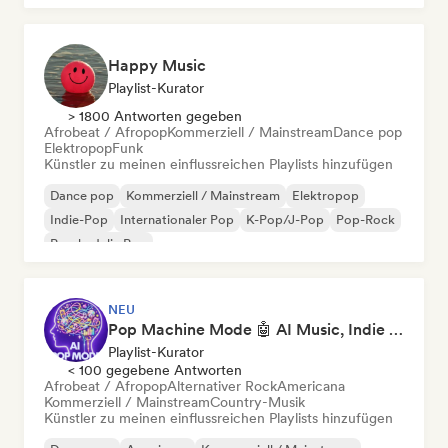
Happy Music
Playlist-Kurator
> 1800 Antworten gegeben
Afrobeat / Afropop
Kommerziell / Mainstream
Dance pop
Elektropop
Funk
Künstler zu meinen einflussreichen Playlists hinzufügen
Dance pop
Kommerziell / Mainstream
Elektropop
Indie-Pop
Internationaler Pop
K-Pop/J-Pop
Pop-Rock
Psychedelic Pop
NEU
Pop Machine Mode 🤖 AI Music, Indie Pop & Dream Pop
Playlist-Kurator
< 100 gegebene Antworten
Afrobeat / Afropop
Alternativer Rock
Americana
Kommerziell / Mainstream
Country-Musik
Künstler zu meinen einflussreichen Playlists hinzufügen