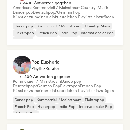
> 3400 Antworten gegeben
Americana
Kommerziell / Mainstream
Country-Musik
Dance pop
Deutschpop/German Pop
Künstler zu meinen einflussreichen Playlists hinzufügen
Dance pop
Kommerziell / Mainstream
Country-Musik
Elektropop
French Pop
Indie-Pop
Internationaler Pop
Pop-Rock
Pop Euphoria
Playlist-Kurator
> 1800 Antworten gegeben
Kommerziell / Mainstream
Dance pop
Deutschpop/German Pop
Elektropop
French Pop
Künstler zu meinen einflussreichen Playlists hinzufügen
Dance pop
Kommerziell / Mainstream
Elektropop
French Pop
Hyperpop
Indie-Pop
Internationaler Pop
K-Pop/J-Pop