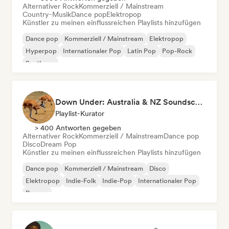
Alternativer Rock
Kommerziell / Mainstream
Country-Musik
Dance pop
Elektropop
Künstler zu meinen einflussreichen Playlists hinzufügen
Dance pop
Kommerziell / Mainstream
Elektropop
Hyperpop
Internationaler Pop
Latin Pop
Pop-Rock
Synthpop
Down Under: Australia & NZ Soundscape
Playlist-Kurator
> 400 Antworten gegeben
Alternativer Rock
Kommerziell / Mainstream
Dance pop
Disco
Dream Pop
Künstler zu meinen einflussreichen Playlists hinzufügen
Dance pop
Kommerziell / Mainstream
Disco
Elektropop
Indie-Folk
Indie-Pop
Internationaler Pop
Reggae