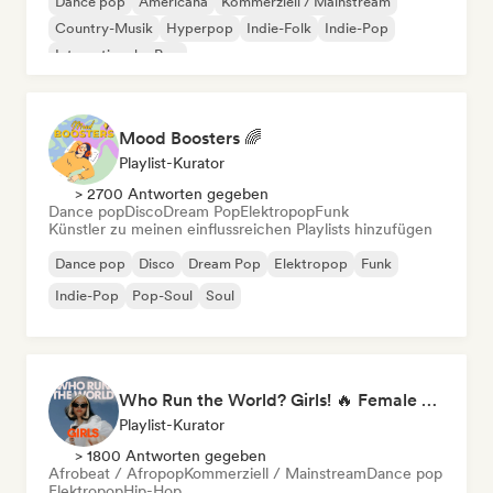
Dance pop
Americana
Kommerziell / Mainstream
Country-Musik
Hyperpop
Indie-Folk
Indie-Pop
Internationaler Pop
Mood Boosters 🌈
Playlist-Kurator
> 2700 Antworten gegeben
Dance pop
Disco
Dream Pop
Elektropop
Funk
Künstler zu meinen einflussreichen Playlists hinzufügen
Dance pop
Disco
Dream Pop
Elektropop
Funk
Indie-Pop
Pop-Soul
Soul
Who Run the World? Girls! 🔥 Female Empowerment Pop & Girl-Power Anthems
Playlist-Kurator
> 1800 Antworten gegeben
Afrobeat / Afropop
Kommerziell / Mainstream
Dance pop
Elektropop
Hip-Hop