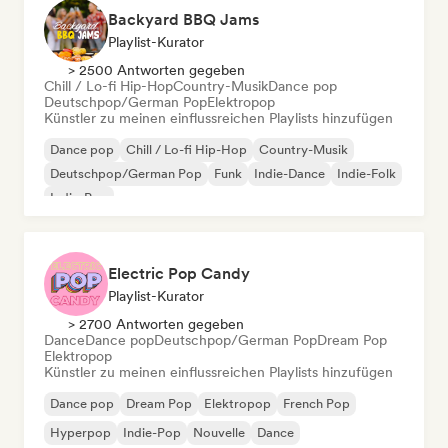
Backyard BBQ Jams
Playlist-Kurator
> 2500 Antworten gegeben
Chill / Lo-fi Hip-Hop
Country-Musik
Dance pop
Deutschpop/German Pop
Elektropop
Künstler zu meinen einflussreichen Playlists hinzufügen
Dance pop
Chill / Lo-fi Hip-Hop
Country-Musik
Deutschpop/German Pop
Funk
Indie-Dance
Indie-Folk
Indie-Pop
Electric Pop Candy
Playlist-Kurator
> 2700 Antworten gegeben
Dance
Dance pop
Deutschpop/German Pop
Dream Pop
Elektropop
Künstler zu meinen einflussreichen Playlists hinzufügen
Dance pop
Dream Pop
Elektropop
French Pop
Hyperpop
Indie-Pop
Nouvelle
Dance