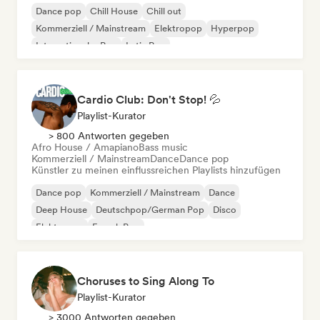
Dance pop
Chill House
Chill out
Kommerziell / Mainstream
Elektropop
Hyperpop
Internationaler Pop
Latin Pop
Cardio Club: Don't Stop! 💦
Playlist-Kurator
> 800 Antworten gegeben
Afro House / Amapiano
Bass music
Kommerziell / Mainstream
Dance
Dance pop
Künstler zu meinen einflussreichen Playlists hinzufügen
Dance pop
Kommerziell / Mainstream
Dance
Deep House
Deutschpop/German Pop
Disco
Elektropop
French Pop
Choruses to Sing Along To
Playlist-Kurator
> 3000 Antworten gegeben