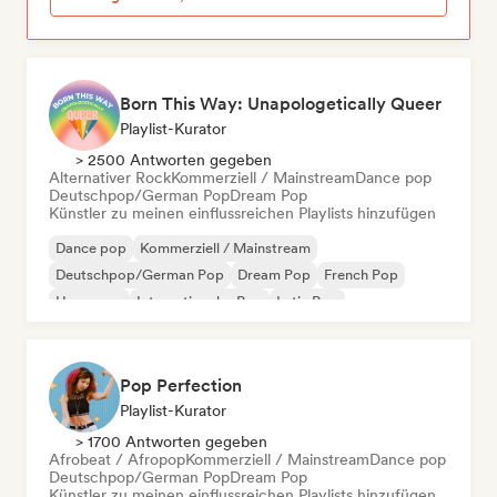
Born This Way: Unapologetically Queer
Playlist-Kurator
> 2500 Antworten gegeben
Alternativer Rock
Kommerziell / Mainstream
Dance pop
Deutschpop/German Pop
Dream Pop
Künstler zu meinen einflussreichen Playlists hinzufügen
Dance pop
Kommerziell / Mainstream
Deutschpop/German Pop
Dream Pop
French Pop
Hyperpop
Internationaler Pop
Latin Pop
Pop Perfection
Playlist-Kurator
> 1700 Antworten gegeben
Afrobeat / Afropop
Kommerziell / Mainstream
Dance pop
Deutschpop/German Pop
Dream Pop
Künstler zu meinen einflussreichen Playlists hinzufügen