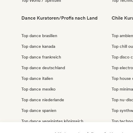
Top World / Spirituell
Top Techn
Dance Kuratoren/Profis nach Land
Chile Kur
Top dance brasilien
Top ambien
Top dance kanada
Top chill ou
Top dance frankreich
Top disco c
Top dance deutschland
Top electro
Top dance italien
Top house 
Top dance mexiko
Top minimal
Top dance niederlande
Top nu-disc
Top dance spanien
Top synthw
Top dance vereinigtes königreich
Top techno
Top dance vereinigte staaten
Top trip ho