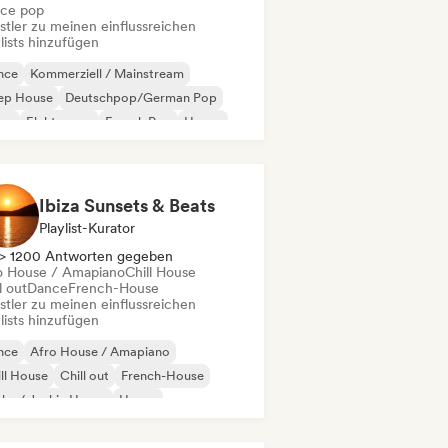
ce pop
stler zu meinen einflussreichen
lists hinzufügen
nce
Kommerziell / Mainstream
ep House
Deutschpop/German Pop
sco
Elektropop
French Pop
House
Ibiza Sunsets & Beats
Playlist-Kurator
> 1200 Antworten gegeben
o House / Amapiano
Chill House
l out
Dance
French-House
stler zu meinen einflussreichen
lists hinzufügen
nce
Afro House / Amapiano
ll House
Chill out
French-House
ky / Jackin House
House
die-Dance