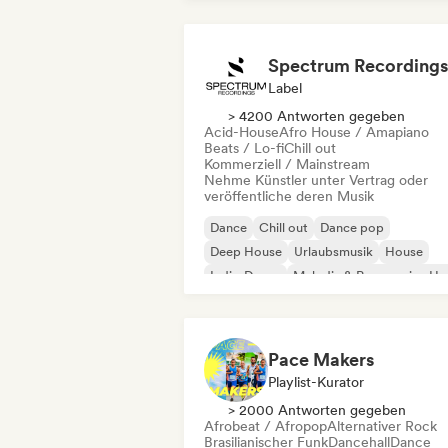
Spectrum Recordings
Label
> 4200 Antworten gegeben
Acid-House
Afro House / Amapiano
Beats / Lo-fi
Chill out
Kommerziell / Mainstream
Nehme Künstler unter Vertrag oder
veröffentliche deren Musik
Dance
Chill out
Dance pop
Deep House
Urlaubsmusik
House
Indie-Dance
Melodic & Progressive Ho
Pace Makers
Playlist-Kurator
> 2000 Antworten gegeben
Afrobeat / Afropop
Alternativer Rock
Brasilianischer Funk
Dancehall
Dance