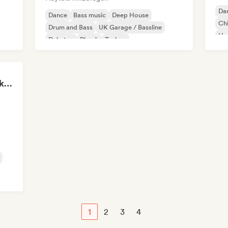
Da
Dance
Bass music
Deep House
Chi
Drum and Bass
UK Garage / Bassline
Ho
Dubstep
Phonk
Techno
Start Me Up! Pre-drinks and Summer Party 🍹
1
2
3
4