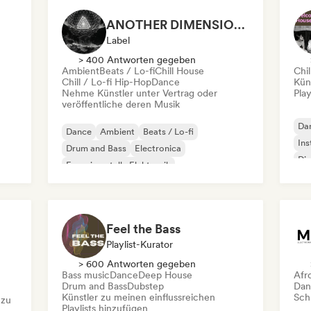
ANOTHER DIMENSION MUSIC
Label
> 400 Antworten gegeben
Ambient
Beats / Lo-fi
Chill House
Chil
Chill / Lo-fi Hip-Hop
Dance
Kün
Nehme Künstler unter Vertrag oder
Play
veröffentliche deren Musik
Da
Dance
Ambient
Beats / Lo-fi
Ins
Drum and Bass
Electronica
Di
Experimentelle Elektronik
Experimenteller Jazz
Filmmusik
Feel the Bass
Playlist-Kurator
> 600 Antworten gegeben
Bass music
Dance
Deep House
Afr
Drum and Bass
Dubstep
Dan
Künstler zu meinen einflussreichen
Schr
 zu
Playlists hinzufügen