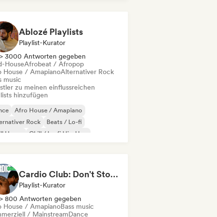
odic & Progressive House
Ablozé Playlists
Playlist-Kurator
> 3000 Antworten gegeben
d-House
Afrobeat / Afropop
o House / Amapiano
Alternativer Rock
s music
stler zu meinen einflussreichen
lists hinzufügen
nce
Afro House / Amapiano
ernativer Rock
Beats / Lo-fi
ll House
Chill / Lo-fi Hip-Hop
ll out
Deep House
Cardio Club: Don't Stop! 💦
Playlist-Kurator
> 800 Antworten gegeben
o House / Amapiano
Bass music
merziell / Mainstream
Dance