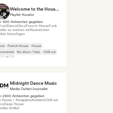
Welcome to the House Party
Playlist-Kurator
> 1100 Antworten gegeben
l out
Dance
Disco
French-House
Funk
stler zu meinen einflussreichen
lists hinzufügen
nce
French-House
House
trumental
Nu-disco / Italo
Chill out
sco
Funk
Midnight Dance Music
Media Outlet/Journalist
> 2300 Antworten gegeben
o House / Amapiano
Ambient
Chill out
ce
Deep House
eibe Artikel