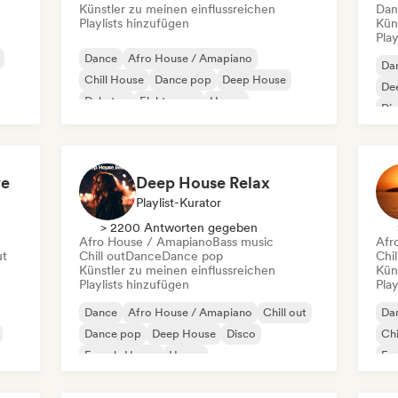
Künstler zu meinen einflussreichen
Dan
Playlists hinzufügen
Kün
Play
Dance
Afro House / Amapiano
Da
Chill House
Dance pop
Deep House
De
Dubstep
Elektropop
House
Di
ve
Deep House Relax
Playlist-Kurator
> 2200 Antworten gegeben
Afro House / Amapiano
Bass music
Afr
ut
Chill out
Dance
Dance pop
Chil
Künstler zu meinen einflussreichen
Kün
Playlists hinzufügen
Play
Dance
Afro House / Amapiano
Chill out
Da
Dance pop
Deep House
Disco
Chi
French-House
House
Fun
In