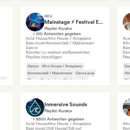
Future House
Mel
NEU
Mainstage ⚡ Festival EDM, Big Room & House Anthems
Playlist-Kurator
> 100 Antworten gegeben
Acid-House
Afro House / Amapiano
Aci
Bass music
Kommerziell / Mainstream
Afr
Dance
Bas
Künstler zu meinen einflussreichen
Kün
Playlists hinzufügen
Play
Dance
Afro House / Amapiano
Da
Kommerziell / Mainstream
Dance pop
Alt
use
Disco
Electronica
Electro swing
Chi
Funky / Jackin House
Chi
Inmersive Sounds
Playlist-Kurator
> 9300 Antworten gegeben
Acid-House
Afro House / Amapiano
Afr
Bass music
Chill House
Chill out
Kom