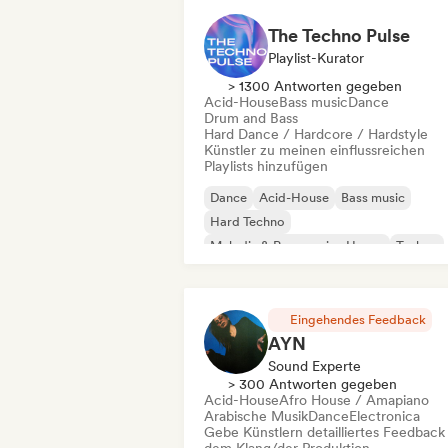
The Techno Pulse
Playlist-Kurator
> 1300 Antworten gegeben
Acid-House
Bass music
Dance
Drum and Bass
Hard Dance / Hardcore / Hardstyle
Künstler zu meinen einflussreichen
Playlists hinzufügen
Dance
Acid-House
Bass music
Hard Techno
Melodic & Progressive House
Techno
Drum and Bass
Hard Dance / Hardcore / Hardstyle
Eingehendes Feedback
AYN
Sound Experte
> 300 Antworten gegeben
Acid-House
Afro House / Amapiano
Arabische Musik
Dance
Electronica
Gebe Künstlern detailliertes Feedback