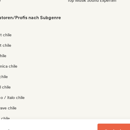
o
Top Musik Sound Experten
atoren/Profis nach Subgenre
t chile
t chile
hile
nica chile
chile
 chile
o / italo chile
ave chile
 chile
p chile