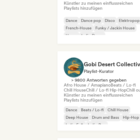
Künstler zu meinen einflussreichen
Playlists hinzufügen
Dance
Dance pop
Disco
Elektropop
French-House
Funky / Jackin House
House
Indie-Dance
Gobi Desert Collecti
Playlist-Kurator
> 9800 Antworten gegeben
Afro House / Amapiano
Beats / Lo-fi
Chill House
Chill / Lo-fi Hip-Hop
Chill o
Künstler zu meinen einflussreichen
Playlists hinzufügen
Dance
Beats / Lo-fi
Chill House
Deep House
Drum and Bass
Hip-Hop
Indie-Folk
Indie-Pop