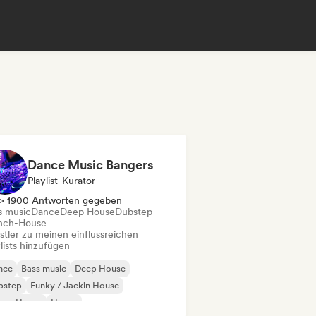
Dance Music Bangers
Playlist-Kurator
> 1900 Antworten gegeben
s music
Dance
Deep House
Dubstep
nch-House
stler zu meinen einflussreichen
lists hinzufügen
nce
Bass music
Deep House
bstep
Funky / Jackin House
ture House
House