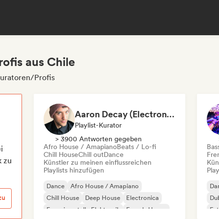
ofis aus Chile
uratoren/Profis
Aaron Decay (Electronic Dream & Chill Electronic Dream playlists)
Playlist-Kurator
> 3900 Antworten gegeben
Afro House / Amapiano
Beats / Lo-fi
Bas
i
Chill House
Chill out
Dance
Fre
k zu
Künstler zu meinen einflussreichen
Kün
Playlists hinzufügen
Play
Dance
Afro House / Amapiano
Da
zu
Chill House
Deep House
Electronica
Du
Experimentelle Elektronik
French-House
Fu