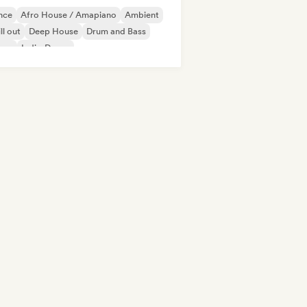
nce
Afro House / Amapiano
Ambient
ll out
Deep House
Drum and Bass
use
Indie-Dance