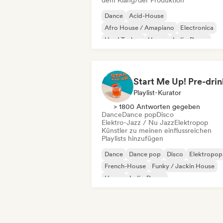
dem Klang/der Produktion
Dance
Acid-House
Afro House / Amapiano
Electronica
Hard Techno
House
Indie-Dance
Melodic & Progressive House
Playlist-Kurator
> 1800 Antworten gegeben
Dance
Dance pop
Disco
Elektro-Jazz / Nu Jazz
Elektropop
Künstler zu meinen einflussreichen
Playlists hinzufügen
Dance
Dance pop
Disco
Elektropop
French-House
Funky / Jackin House
House
Indie-Dance