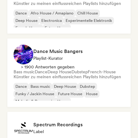
Künstler zu meinen einflussreichen Playlists hinzufügen
Dance
Afro House / Amapiano
Chill House
Deep House
Electronica
Experimentelle Elektronik
French-House
Future House
Dance Music Bangers
Playlist-Kurator
> 1900 Antworten gegeben
Bass music
Dance
Deep House
Dubstep
French-House
Künstler zu meinen einflussreichen Playlists hinzufügen
Dance
Bass music
Deep House
Dubstep
Funky / Jackin House
Future House
House
Melodic & Progressive House
Spectrum Recordings
Label