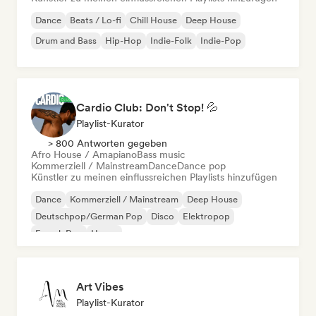
Dance
Beats / Lo-fi
Chill House
Deep House
Drum and Bass
Hip-Hop
Indie-Folk
Indie-Pop
Cardio Club: Don't Stop! 💦
Playlist-Kurator
> 800 Antworten gegeben
Afro House / Amapiano
Bass music
Kommerziell / Mainstream
Dance
Dance pop
Künstler zu meinen einflussreichen Playlists hinzufügen
Dance
Kommerziell / Mainstream
Deep House
Deutschpop/German Pop
Disco
Elektropop
French Pop
House
Art Vibes
Playlist-Kurator