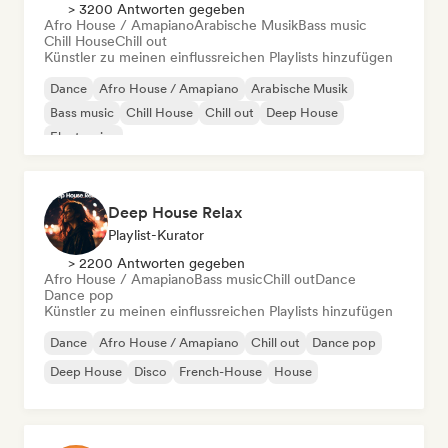
> 3200 Antworten gegeben
Afro House / Amapiano
Arabische Musik
Bass music
Chill House
Chill out
Künstler zu meinen einflussreichen Playlists hinzufügen
Dance
Afro House / Amapiano
Arabische Musik
Bass music
Chill House
Chill out
Deep House
Electronica
Deep House Relax
Playlist-Kurator
> 2200 Antworten gegeben
Afro House / Amapiano
Bass music
Chill out
Dance
Dance pop
Künstler zu meinen einflussreichen Playlists hinzufügen
Dance
Afro House / Amapiano
Chill out
Dance pop
Deep House
Disco
French-House
House