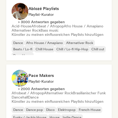
Ablozé Playlists
Playlist-Kurator
> 3000 Antworten gegeben
Acid-House
Afrobeat / Afropop
Afro House / Amapiano
Alternativer Rock
Bass music
Künstler zu meinen einflussreichen Playlists hinzufügen
Dance
Afro House / Amapiano
Alternativer Rock
Beats / Lo-fi
Chill House
Chill / Lo-fi Hip-Hop
Chill out
Deep House
Pace Makers
Playlist-Kurator
> 2000 Antworten gegeben
Afrobeat / Afropop
Alternativer Rock
Brasilianischer Funk
Dancehall
Dance
Künstler zu meinen einflussreichen Playlists hinzufügen
Dance
Dance pop
Disco
Elektropop
French-House
Funky / Jackin House
House
Indie-Dance