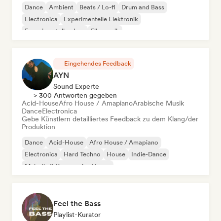
Dance
Ambient
Beats / Lo-fi
Drum and Bass
Electronica
Experimentelle Elektronik
Experimenteller Jazz
Filmmusik
Eingehendes Feedback
AYN
Sound Experte
> 300 Antworten gegeben
Acid-House
Afro House / Amapiano
Arabische Musik
Dance
Electronica
Gebe Künstlern detailliertes Feedback zu dem Klang/der
Produktion
Dance
Acid-House
Afro House / Amapiano
Electronica
Hard Techno
House
Indie-Dance
Melodic & Progressive House
Feel the Bass
Playlist-Kurator