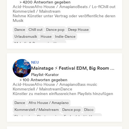
> 4200 Antworten gegeben
Acid-House
Afro House / Amapiano
Beats / Lo-fi
Chill out
Kommerziell / Mainstream
Nehme Künstler unter Vertrag oder veröffentliche deren
Musik
Dance
Chill out
Dance pop
Deep House
Urlaubsmusik
House
Indie-Dance
Melodic & Progressive House
NEU
Mainstage ⚡ Festival EDM, Big Room & House Anthems
Playlist-Kurator
> 100 Antworten gegeben
Acid-House
Afro House / Amapiano
Bass music
Kommerziell / Mainstream
Dance
Künstler zu meinen einflussreichen Playlists hinzufügen
Dance
Afro House / Amapiano
Kommerziell / Mainstream
Dance pop
Disco
Electronica
Electro swing
Funky / Jackin House