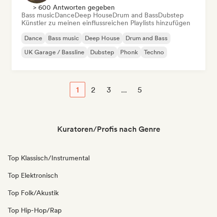
> 600 Antworten gegeben
Bass music
Dance
Deep House
Drum and Bass
Dubstep
Künstler zu meinen einflussreichen Playlists hinzufügen
Dance
Bass music
Deep House
Drum and Bass
UK Garage / Bassline
Dubstep
Phonk
Techno
1
2
3
...
5
Kuratoren/Profis nach Genre
Top Klassisch/Instrumental
Top Elektronisch
Top Folk/Akustik
Top Hip-Hop/Rap