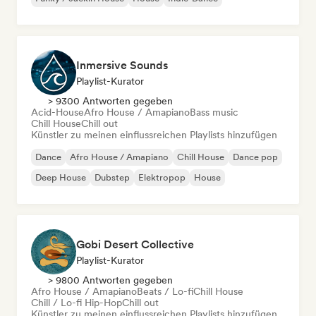
Inmersive Sounds
Playlist-Kurator
> 9300 Antworten gegeben
Acid-House
Afro House / Amapiano
Bass music
Chill House
Chill out
Künstler zu meinen einflussreichen Playlists hinzufügen
Dance
Afro House / Amapiano
Chill House
Dance pop
Deep House
Dubstep
Elektropop
House
Gobi Desert Collective
Playlist-Kurator
> 9800 Antworten gegeben
Afro House / Amapiano
Beats / Lo-fi
Chill House
Chill / Lo-fi Hip-Hop
Chill out
Künstler zu meinen einflussreichen Playlists hinzufügen