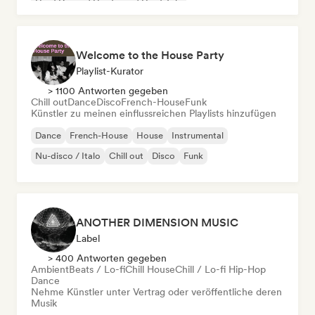
Hard Dance / Hardcore / Hardstyle
Welcome to the House Party
Playlist-Kurator
> 1100 Antworten gegeben
Chill out
Dance
Disco
French-House
Funk
Künstler zu meinen einflussreichen Playlists hinzufügen
Dance
French-House
House
Instrumental
Nu-disco / Italo
Chill out
Disco
Funk
ANOTHER DIMENSION MUSIC
Label
> 400 Antworten gegeben
Ambient
Beats / Lo-fi
Chill House
Chill / Lo-fi Hip-Hop
Dance
Nehme Künstler unter Vertrag oder veröffentliche deren
Musik