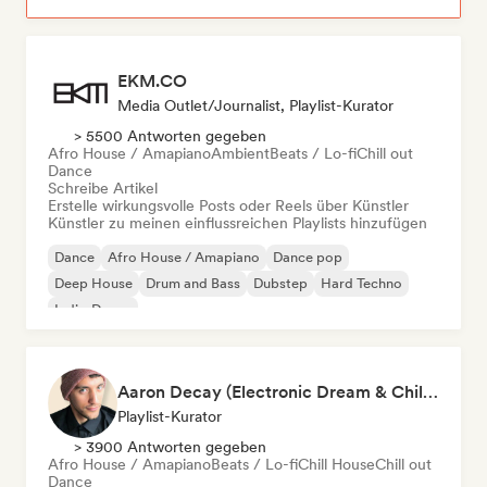
EKM.CO
Media Outlet/Journalist, Playlist-Kurator
> 5500 Antworten gegeben
Afro House / Amapiano
Ambient
Beats / Lo-fi
Chill out
Dance
Schreibe Artikel
Erstelle wirkungsvolle Posts oder Reels über Künstler
Künstler zu meinen einflussreichen Playlists hinzufügen
Dance
Afro House / Amapiano
Dance pop
Deep House
Drum and Bass
Dubstep
Hard Techno
Indie-Dance
Aaron Decay (Electronic Dream & Chill Electronic Dream playlists)
Playlist-Kurator
> 3900 Antworten gegeben
Afro House / Amapiano
Beats / Lo-fi
Chill House
Chill out
Dance