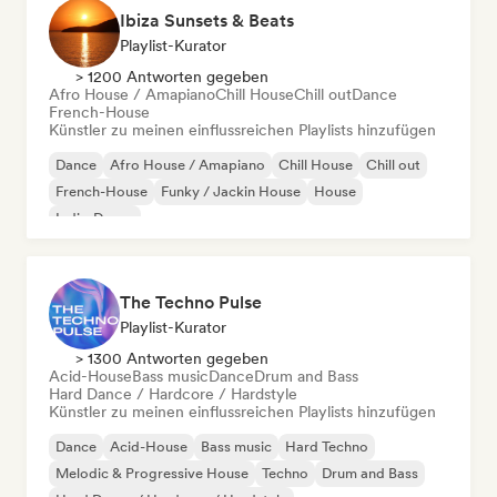
Ibiza Sunsets & Beats
Playlist-Kurator
> 1200 Antworten gegeben
Afro House / Amapiano
Chill House
Chill out
Dance
French-House
Künstler zu meinen einflussreichen Playlists hinzufügen
Dance
Afro House / Amapiano
Chill House
Chill out
French-House
Funky / Jackin House
House
Indie-Dance
The Techno Pulse
Playlist-Kurator
> 1300 Antworten gegeben
Acid-House
Bass music
Dance
Drum and Bass
Hard Dance / Hardcore / Hardstyle
Künstler zu meinen einflussreichen Playlists hinzufügen
Dance
Acid-House
Bass music
Hard Techno
Melodic & Progressive House
Techno
Drum and Bass