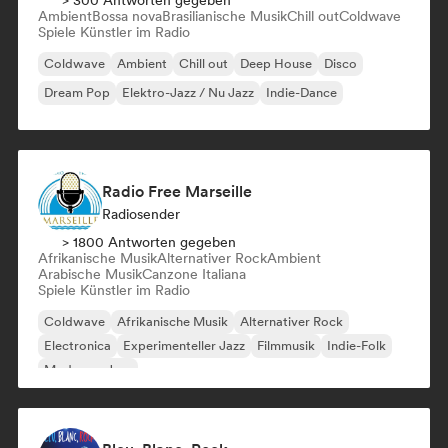
> 300 Antworten gegeben
Ambient
Bossa nova
Brasilianische Musik
Chill out
Coldwave
Spiele Künstler im Radio
Coldwave
Ambient
Chill out
Deep House
Disco
Dream Pop
Elektro-Jazz / Nu Jazz
Indie-Dance
Radio Free Marseille
Radiosender
> 1800 Antworten gegeben
Afrikanische Musik
Alternativer Rock
Ambient
Arabische Musik
Canzone Italiana
Spiele Künstler im Radio
Coldwave
Afrikanische Musik
Alternativer Rock
Electronica
Experimenteller Jazz
Filmmusik
Indie-Folk
Moderner Jazz