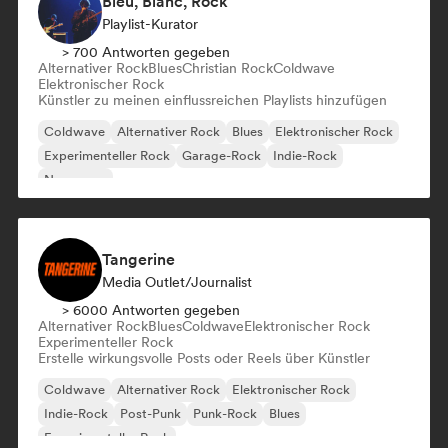
Bleu, Blanc, Rock
Playlist-Kurator
> 700 Antworten gegeben
Alternativer Rock
Blues
Christian Rock
Coldwave
Elektronischer Rock
Künstler zu meinen einflussreichen Playlists hinzufügen
Coldwave
Alternativer Rock
Blues
Elektronischer Rock
Experimenteller Rock
Garage-Rock
Indie-Rock
New wave
Tangerine
Media Outlet/Journalist
> 6000 Antworten gegeben
Alternativer Rock
Blues
Coldwave
Elektronischer Rock
Experimenteller Rock
Erstelle wirkungsvolle Posts oder Reels über Künstler
Coldwave
Alternativer Rock
Elektronischer Rock
Indie-Rock
Post-Punk
Punk-Rock
Blues
Experimenteller Rock