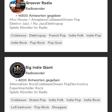
Groover Radio
Radiosender
> 19300 Antworten gegeben
Afro House / Amapiano
Coldwave
Dream Pop
Elektro-Jazz / Nu Jazz
Elektropop
Spiele Künstler im Radio
Coldwave
Elektropop
French Pop
Indie-Folk
Indie-Pop
Indie-Rock
Pop-Rock
Pop-Soul
Big Indie Giant
Radiosender
> 4200 Antworten gegeben
Alternativer Rock
Coldwave
Dream Pop
Electronica
Experimenteller Rock
Spiele Künstler im Radio
Coldwave
Dream Pop
Indie-Folk
Indie-Pop
Indie-Rock
Lofi bedroom
Pop-Rock
Shoegaze