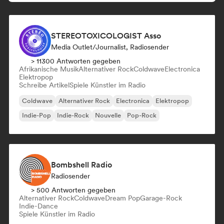
STEREOTOXICOLOGIST Asso
Media Outlet/Journalist, Radiosender
> 11300 Antworten gegeben
Afrikanische Musik
Alternativer Rock
Coldwave
Electronica
Elektropop
Schreibe Artikel
Spiele Künstler im Radio
Coldwave
Alternativer Rock
Electronica
Elektropop
Indie-Pop
Indie-Rock
Nouvelle
Pop-Rock
Bombshell Radio
Radiosender
> 500 Antworten gegeben
Alternativer Rock
Coldwave
Dream Pop
Garage-Rock
Indie-Dance
Spiele Künstler im Radio