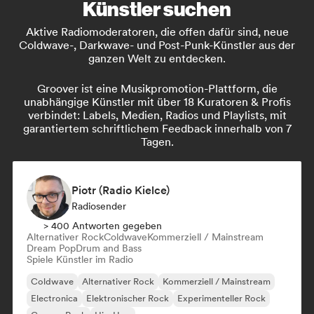
Künstler suchen
Aktive Radiomoderatoren, die offen dafür sind, neue
Coldwave-, Darkwave- und Post-Punk-Künstler aus der
ganzen Welt zu entdecken.
Groover ist eine Musikpromotion-Plattform, die
unabhängige Künstler mit über 18 Kuratoren & Profis
verbindet: Labels, Medien, Radios und Playlists, mit
garantiertem schriftlichem Feedback innerhalb von 7
Tagen.
Piotr (Radio Kielce)
Radiosender
> 400 Antworten gegeben
Alternativer Rock
Coldwave
Kommerziell / Mainstream
Dream Pop
Drum and Bass
Spiele Künstler im Radio
Coldwave
Alternativer Rock
Kommerziell / Mainstream
Electronica
Elektronischer Rock
Experimenteller Rock