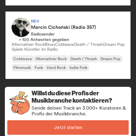
NEU
Marcin Cichoński (Radio 357)
Radiosender
> 100 Antworten gegeben
Alternativer Rock
Blues
Coldwave
Death / Thrash
Dream Pop
Spiele Künstler im Radio
Coldwave
Alternativer Rock
Death / Thrash
Dream Pop
Filmmusik
Funk
Hard Rock
Indie-Folk
Willst du diese Profis der
Musikbranche kontaktieren?
Sende deinen Track an 3.000+ Kuratoren &
Profis der Musikbranche.
Jetzt starten