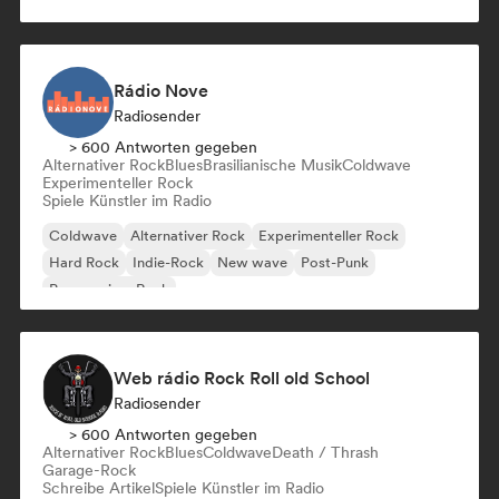
Garage-Rock
Hip-Hop
Rádio Nove
Radiosender
> 600 Antworten gegeben
Alternativer Rock
Blues
Brasilianische Musik
Coldwave
Experimenteller Rock
Spiele Künstler im Radio
Coldwave
Alternativer Rock
Experimenteller Rock
Hard Rock
Indie-Rock
New wave
Post-Punk
Progressiver Rock
Web rádio Rock Roll old School
Radiosender
> 600 Antworten gegeben
Alternativer Rock
Blues
Coldwave
Death / Thrash
Garage-Rock
Schreibe Artikel
Spiele Künstler im Radio