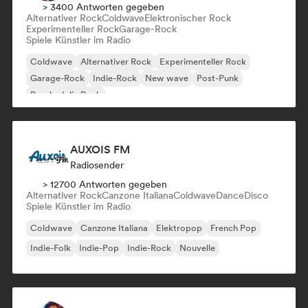
> 3400 Antworten gegeben
Alternativer Rock
Coldwave
Elektronischer Rock
Experimenteller Rock
Garage-Rock
Spiele Künstler im Radio
Coldwave
Alternativer Rock
Experimenteller Rock
Garage-Rock
Indie-Rock
New wave
Post-Punk
Psychedelic Rock
AUXOIS FM
Radiosender
> 12700 Antworten gegeben
Alternativer Rock
Canzone Italiana
Coldwave
Dance
Disco
Spiele Künstler im Radio
Coldwave
Canzone Italiana
Elektropop
French Pop
Indie-Folk
Indie-Pop
Indie-Rock
Nouvelle