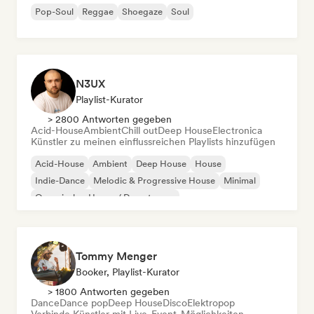
Pop-Soul
Reggae
Shoegaze
Soul
N3UX
Playlist-Kurator
> 2800 Antworten gegeben
Acid-House
Ambient
Chill out
Deep House
Electronica
Künstler zu meinen einflussreichen Playlists hinzufügen
Acid-House
Ambient
Deep House
House
Indie-Dance
Melodic & Progressive House
Minimal
Organischer House / Downtempo
Tommy Menger
Booker, Playlist-Kurator
> 1800 Antworten gegeben
Dance
Dance pop
Deep House
Disco
Elektropop