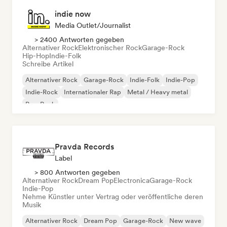
indie now
Media Outlet/Journalist
> 2400 Antworten gegeben
Alternativer Rock
Elektronischer Rock
Garage-Rock
Hip-Hop
Indie-Folk
Schreibe Artikel
Alternativer Rock
Garage-Rock
Indie-Folk
Indie-Pop
Indie-Rock
Internationaler Rap
Metal / Heavy metal
Pop-Rock
Pravda Records
Label
> 800 Antworten gegeben
Alternativer Rock
Dream Pop
Electronica
Garage-Rock
Indie-Pop
Nehme Künstler unter Vertrag oder veröffentliche deren
Musik
Alternativer Rock
Dream Pop
Garage-Rock
New wave