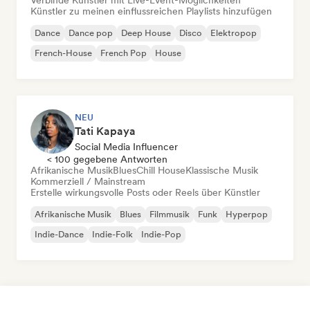
Verbinde Künstler mit Live-Event-Möglichkeiten
Künstler zu meinen einflussreichen Playlists hinzufügen
Dance
Dance pop
Deep House
Disco
Elektropop
French-House
French Pop
House
NEU
Tati Kapaya
Social Media Influencer
< 100 gegebene Antworten
Afrikanische Musik
Blues
Chill House
Klassische Musik
Kommerziell / Mainstream
Erstelle wirkungsvolle Posts oder Reels über Künstler
Afrikanische Musik
Blues
Filmmusik
Funk
Hyperpop
Indie-Dance
Indie-Folk
Indie-Pop