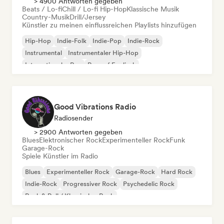
> 4900 Antworten gegeben
Beats / Lo-fi
Chill / Lo-fi Hip-Hop
Klassische Musik
Country-Musik
Drill/Jersey
Künstler zu meinen einflussreichen Playlists hinzufügen
Hip-Hop
Indie-Folk
Indie-Pop
Indie-Rock
Instrumental
Instrumentaler Hip-Hop
Internationaler Rap
Rap auf Englisch
Good Vibrations Radio
Radiosender
> 2900 Antworten gegeben
Blues
Elektronischer Rock
Experimenteller Rock
Funk
Garage-Rock
Spiele Künstler im Radio
Blues
Experimenteller Rock
Garage-Rock
Hard Rock
Indie-Rock
Progressiver Rock
Psychedelic Rock
Rock & Roll / Klassischer Rock