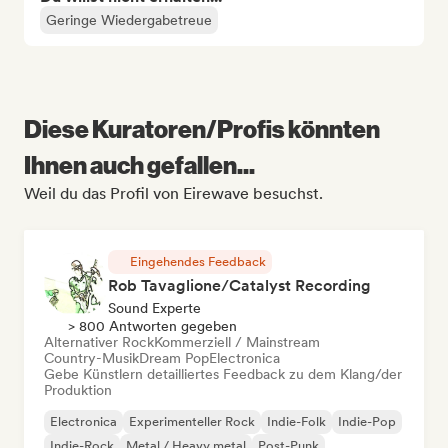
Geringe Wiedergabetreue
Diese Kuratoren/Profis könnten
Ihnen auch gefallen...
Weil du das Profil von Eirewave besuchst.
Eingehendes Feedback
Rob Tavaglione/Catalyst Recording
Sound Experte
> 800 Antworten gegeben
Alternativer Rock
Kommerziell / Mainstream
Country-Musik
Dream Pop
Electronica
Gebe Künstlern detailliertes Feedback zu dem Klang/der
Produktion
Electronica
Experimenteller Rock
Indie-Folk
Indie-Pop
Indie-Rock
Metal / Heavy metal
Post-Punk