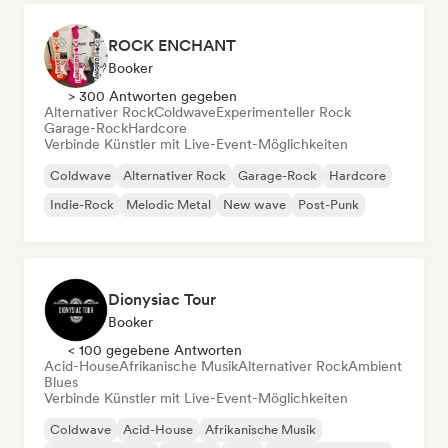
ROCK ENCHANT
Booker
> 300 Antworten gegeben
Alternativer Rock
Coldwave
Experimenteller Rock
Garage-Rock
Hardcore
Verbinde Künstler mit Live-Event-Möglichkeiten
Coldwave
Alternativer Rock
Garage-Rock
Hardcore
Indie-Rock
Melodic Metal
New wave
Post-Punk
Dionysiac Tour
Booker
< 100 gegebene Antworten
Acid-House
Afrikanische Musik
Alternativer Rock
Ambient
Blues
Verbinde Künstler mit Live-Event-Möglichkeiten
Coldwave
Acid-House
Afrikanische Musik