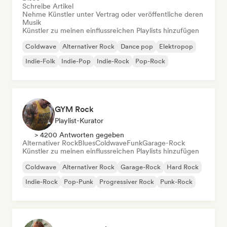
Schreibe Artikel
Nehme Künstler unter Vertrag oder veröffentliche deren
Musik
Künstler zu meinen einflussreichen Playlists hinzufügen
Coldwave
Alternativer Rock
Dance pop
Elektropop
Indie-Folk
Indie-Pop
Indie-Rock
Pop-Rock
GYM Rock
Playlist-Kurator
> 4200 Antworten gegeben
Alternativer Rock
Blues
Coldwave
Funk
Garage-Rock
Künstler zu meinen einflussreichen Playlists hinzufügen
Coldwave
Alternativer Rock
Garage-Rock
Hard Rock
Indie-Rock
Pop-Punk
Progressiver Rock
Punk-Rock