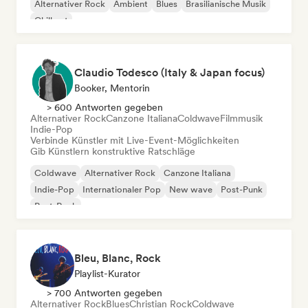
Alternativer Rock
Ambient
Blues
Brasilianische Musik
Chill out
Claudio Todesco (Italy & Japan focus)
Booker, Mentorin
> 600 Antworten gegeben
Alternativer Rock
Canzone Italiana
Coldwave
Filmmusik
Indie-Pop
Verbinde Künstler mit Live-Event-Möglichkeiten
Gib Künstlern konstruktive Ratschläge
Coldwave
Alternativer Rock
Canzone Italiana
Indie-Pop
Internationaler Pop
New wave
Post-Punk
Post-Rock
Bleu, Blanc, Rock
Playlist-Kurator
> 700 Antworten gegeben
Alternativer Rock
Blues
Christian Rock
Coldwave