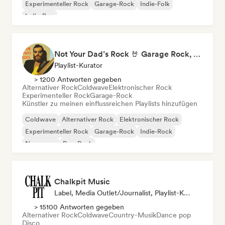
Experimenteller Rock
Garage-Rock
Indie-Folk
Indie-Pop
Not Your Dad’s Rock 🤘 Garage Rock, Alt-Rock & Indie Anthems
Playlist-Kurator
> 1200 Antworten gegeben
Alternativer Rock
Coldwave
Elektronischer Rock
Experimenteller Rock
Garage-Rock
Künstler zu meinen einflussreichen Playlists hinzufügen
Coldwave
Alternativer Rock
Elektronischer Rock
Experimenteller Rock
Garage-Rock
Indie-Rock
New wave
Pop-Rock
Chalkpit Music
Label, Media Outlet/Journalist, Playlist-Kurator
> 15100 Antworten gegeben
Alternativer Rock
Coldwave
Country-Musik
Dance pop
Disco