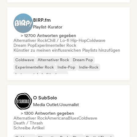
BIRP.fm
Playlist-Kurator
> 12700 Antworten gegeben
Alternativer Rock
Chill / Lo-fi Hip-Hop
Coldwave
Dream Pop
Experimenteller Rock
Künstler zu meinen einflussreichen Playlists hinzufügen
Coldwave
Alternativer Rock
Dream Pop
Experimenteller Rock
Indie-Pop
Indie-Rock
Instrumental
Lofi bedroom
O SubSolo
Media Outlet/Journalist
> 1300 Antworten gegeben
Alternativer Rock
Americana
Blues
Coldwave
Death / Thrash
Schreibe Artikel