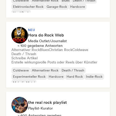
Coldwave
Alternativer Rock
Blues
Death / Thrash
Elektronischer Rock
Garage-Rock
Hardcore
Hard Rock
NEU
Hora do Rock Web
Media Outlet/Journalist
< 100 gegebene Antworten
Alternativer Rock
Blues
Christian Rock
Coldwave
Death / Thrash
Schreibe Artikel
Erstelle wirkungsvolle Posts oder Reels über Künstler
Coldwave
Alternativer Rock
Death / Thrash
Experimenteller Rock
Hardcore
Hard Rock
Indie-Rock
Melodic Metal
the real rock playlist
Playlist-Kurator
> 600 Antworten gegeben