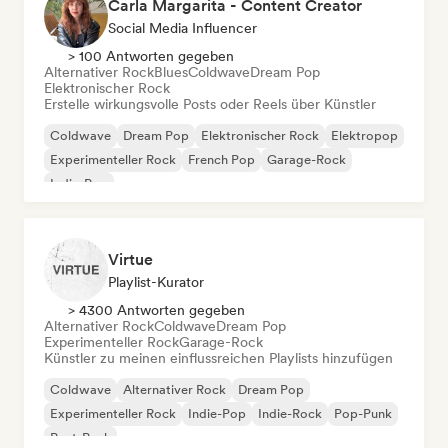
Carla Margarita - Content Creator
Social Media Influencer
> 100 Antworten gegeben
Alternativer Rock
Blues
Coldwave
Dream Pop
Elektronischer Rock
Erstelle wirkungsvolle Posts oder Reels über Künstler
Coldwave
Dream Pop
Elektronischer Rock
Elektropop
Experimenteller Rock
French Pop
Garage-Rock
Indie-Pop
Virtue
Playlist-Kurator
> 4300 Antworten gegeben
Alternativer Rock
Coldwave
Dream Pop
Experimenteller Rock
Garage-Rock
Künstler zu meinen einflussreichen Playlists hinzufügen
Coldwave
Alternativer Rock
Dream Pop
Experimenteller Rock
Indie-Pop
Indie-Rock
Pop-Punk
Post-Punk