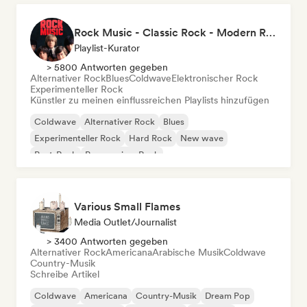
Rock Music - Classic Rock - Modern Rock
Playlist-Kurator
> 5800 Antworten gegeben
Alternativer Rock
Blues
Coldwave
Elektronischer Rock
Experimenteller Rock
Künstler zu meinen einflussreichen Playlists hinzufügen
Coldwave
Alternativer Rock
Blues
Experimenteller Rock
Hard Rock
New wave
Post-Rock
Progressiver Rock
Various Small Flames
Media Outlet/Journalist
> 3400 Antworten gegeben
Alternativer Rock
Americana
Arabische Musik
Coldwave
Country-Musik
Schreibe Artikel
Coldwave
Americana
Country-Musik
Dream Pop