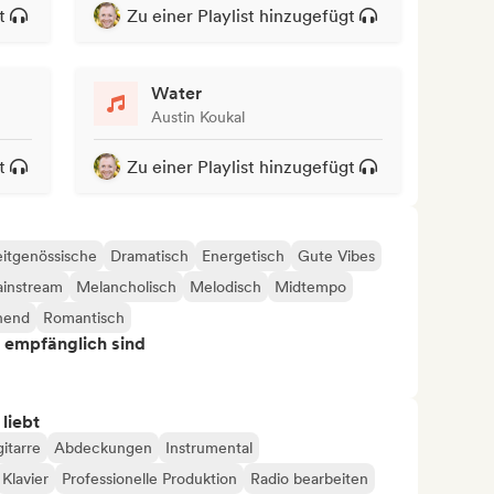
t
Zu einer Playlist hinzugefügt
Water
Austin Koukal
t
Zu einer Playlist hinzugefügt
itgenössische
Dramatisch
Energetisch
Gute Vibes
instream
Melancholisch
Melodisch
Midtempo
nend
Romantisch
s empfänglich sind
 liebt
itarre
Abdeckungen
Instrumental
Klavier
Professionelle Produktion
Radio bearbeiten