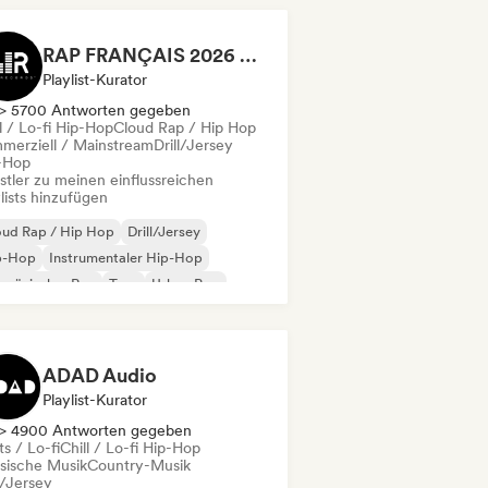
RAP FRANÇAIS 2026 🔥🇫🇷 (Way Records)
Playlist-Kurator
> 5700 Antworten gegeben
l / Lo-fi Hip-Hop
Cloud Rap / Hip Hop
merziell / Mainstream
Drill/Jersey
-Hop
stler zu meinen einflussreichen
lists hinzufügen
oud Rap / Hip Hop
Drill/Jersey
p-Hop
Instrumentaler Hip-Hop
nzösischer Rap
Trap
Urban Pop
ll / Lo-fi Hip-Hop
ADAD Audio
Playlist-Kurator
> 4900 Antworten gegeben
s / Lo-fi
Chill / Lo-fi Hip-Hop
ssische Musik
Country-Musik
l/Jersey