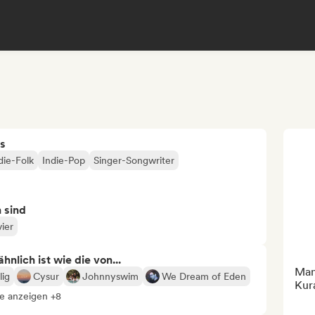
s
die-Folk
Indie-Pop
Singer-Songwriter
n sind
vier
nlich ist wie die von...
Mana
lig
Cysur
Johnnyswim
We Dream of Eden
Kur
le anzeigen +8