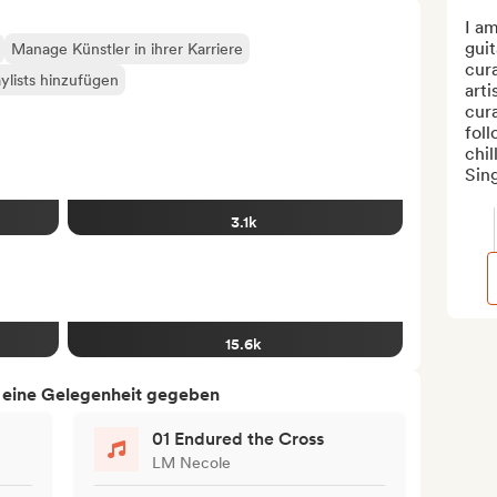
I am
guit
Manage Künstler in ihrer Karriere
cura
ylists hinzufügen
arti
cura
foll
chil
Sin
3.1k
15.6k
h eine Gelegenheit gegeben
01 Endured the Cross
LM Necole