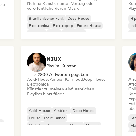
Nehme Künstler unter Vertrag oder
Kün
 zu
veröffentliche deren Musik
Play
Brasilianischer Funk
Deep House
Hi
Electronica
Elektropop
Future House
Ind
Hip-Hop
House
Tech House
Ins
Int
N3UX
Playlist-Kurator
> 2800 Antworten gegeben
Acid-House
Ambient
Chill out
Deep House
Afr
Electronica
Afr
Künstler zu meinen einflussreichen
Chil
Playlists hinzufügen
Kom
Exp
Erst
übe
Acid-House
Ambient
Deep House
House
Indie-Dance
Af
al
Melodic & Progressive House
Minimal
Mo
Organischer House / Downtempo
Si