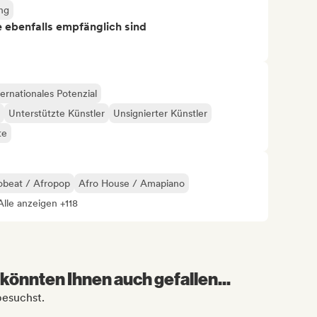
ng
ie ebenfalls empfänglich sind
ternationales Potenzial
Unterstützte Künstler
Unsignierter Künstler
te
obeat / Afropop
Afro House / Amapiano
Alle anzeigen +118
könnten Ihnen auch gefallen...
besuchst.