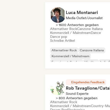
Luca Montanari
Media Outlet/Journalist
> 1600 Antworten gegeben
Alternativer Rock
Canzone Italiana
Kommerziell / Mainstream
Dance
Dance pop
Schreibe Artikel
Alternativer Rock
Canzone Italiana
Kommerziell / Mainstream
Experimenteller Jazz
Hip-Hop
Indie-
Indie-Pop
Instrumental
Eingehendes Feedback
Sound Experte
> 800 Antworten gegeben
Alternativer Rock
Kommerziell / Mainstream
Country-Mu
Dream Pop
Electronica