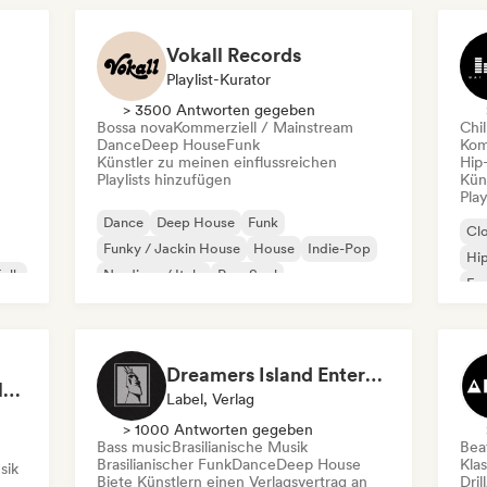
Vokall Records
Playlist-Kurator
> 3500 Antworten gegeben
Bossa nova
Kommerziell / Mainstream
Chil
Dance
Deep House
Funk
Kom
Künstler zu meinen einflussreichen
Hip
Playlists hinzufügen
Kün
Play
Dance
Deep House
Funk
Cl
Funky / Jackin House
House
Indie-Pop
Hi
Folk
Nu-disco / Italo
Pop-Soul
Fra
Chi
Dreamers Island Entertainment
Rob Tavaglione/Catalyst Recording
Label, Verlag
> 1000 Antworten gegeben
Bass music
Brasilianische Musik
Beat
Brasilianischer Funk
Dance
Deep House
Kla
sik
Biete Künstlern einen Verlagsvertrag an
Dril