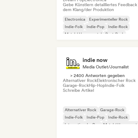
Gebe Künstlern detailliertes Feedback
dem Klang/der Produktion
Electronica
Experimenteller Rock
Indie-Folk
Indie-Pop
Indie-Rock
Metal / Heavy metal
Post-Punk
Rock & Roll / Klassischer Rock
indie now
Media Outlet/Journalist
> 2400 Antworten gegeben
Alternativer Rock
Elektronischer Rock
Garage-Rock
Hip-Hop
Indie-Folk
Schreibe Artikel
Alternativer Rock
Garage-Rock
Indie-Folk
Indie-Pop
Indie-Rock
Internationaler Rap
Metal / Heavy met
Pop-Rock