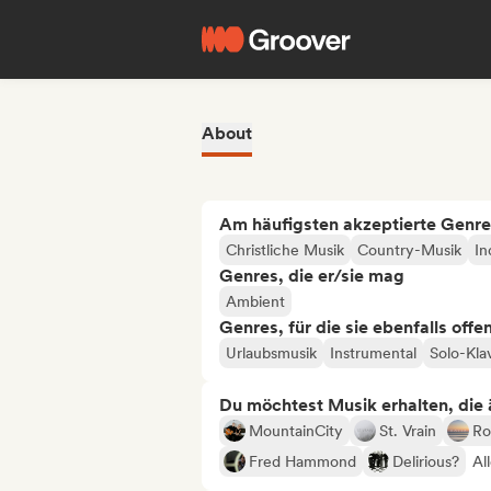
About
Am häufigsten akzeptierte Genre
Christliche Musik
Country-Musik
In
Genres, die er/sie mag
Ambient
Genres, für die sie ebenfalls offe
Urlaubsmusik
Instrumental
Solo-Kla
Du möchtest Musik erhalten, die äh
MountainCity
St. Vrain
Ro
Fred Hammond
Delirious?
Al