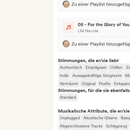
Zu einer Playlist hinzugefüg
05 - For the Glory of You
LM Necole
Zu einer Playlist hinzugefüg
Stimmungen, die er/sie liebt
Authentisch
Einprägsam
Chillen
Ze
Indie
Aussagekräftige Songtexte
Ma
Verträumt
Original
Positiv
Entspan
Stimmungen, für die sie ebenfall
Standard
Musikalische Attribute, die er/sie
Unplugged
Akustische Gitarre
Bassg
Abgeschlossene Tracks
Schlagzeug