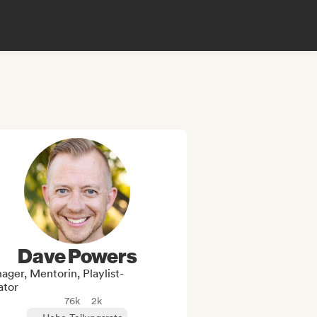
Dave Powers
ger, Mentorin, Playlist-
ator
76k
2k