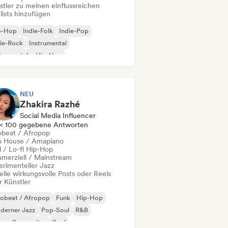
stler zu meinen einflussreichen
lists hinzufügen
p-Hop
Indie-Folk
Indie-Pop
ie-Rock
Instrumental
trumentaler Hip-Hop
ernationaler Rap
Rap auf Englisch
NEU
Zhakira Razhé
Social Media Influencer
< 100 gegebene Antworten
obeat / Afropop
o House / Amapiano
l / Lo-fi Hip-Hop
merziell / Mainstream
erimenteller Jazz
elle wirkungsvolle Posts oder Reels
r Künstler
robeat / Afropop
Funk
Hip-Hop
derner Jazz
Pop-Soul
R&B
nger-Songwriter
Soul