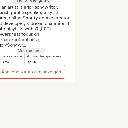
Hohe Teilungsrate
 an artist, singer-songwriter, 
arist, public speaker, playlist 
tor, online Spotify course creator, 
st developer, & dream champion. I 
te playlists with 70,000+ 
owers that focus on 
l/cafe/coffeehouse, 
ger/Songwr...
Mehr sehen
Teilungsrate
Antworten gegeben
37%
3,136
Ähnliche Kuratoren anzeigen