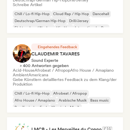
Deutschrap/German Hip-Hop
Drill/Jersey
Schreibe Artikel
Chill / Lo-fi Hip-Hop
Cloud Rap / Hip Hop
Dancehall
Deutschrap/German Hip-Hop
Drill/Jersey
Elektro-Jazz / Nu Jazz
Hip-Hop
Internationaler Rap
Eingehendes Feedback
CLAUDEMIR TAVARES
Sound Experte
> 400 Antworten gegeben
Acid-House
Afrobeat / Afropop
Afro House / Amapiano
Ambient
Americana
Gebe Künstlern detailliertes Feedback zu dem Klang/der
Produktion
Chill / Lo-fi Hip-Hop
Afrobeat / Afropop
Afro House / Amapiano
Arabische Musik
Bass music
Brasilianischer Funk
Klassische Musik
Cloud Rap / Hip Hop
LMCB - Les Merveilles du Congo 🇨🇬