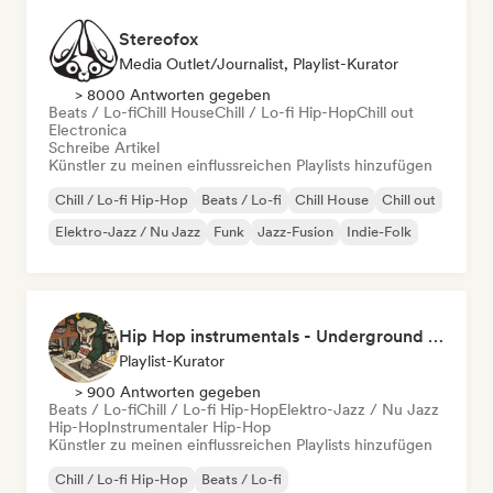
Stereofox
Media Outlet/Journalist, Playlist-Kurator
> 8000 Antworten gegeben
Beats / Lo-fi
Chill House
Chill / Lo-fi Hip-Hop
Chill out
Electronica
Schreibe Artikel
Künstler zu meinen einflussreichen Playlists hinzufügen
Chill / Lo-fi Hip-Hop
Beats / Lo-fi
Chill House
Chill out
Elektro-Jazz / Nu Jazz
Funk
Jazz-Fusion
Indie-Folk
Hip Hop instrumentals - Underground boombap & Lo Fi Hip Hop (by Snaap)
Playlist-Kurator
> 900 Antworten gegeben
Beats / Lo-fi
Chill / Lo-fi Hip-Hop
Elektro-Jazz / Nu Jazz
Hip-Hop
Instrumentaler Hip-Hop
Künstler zu meinen einflussreichen Playlists hinzufügen
Chill / Lo-fi Hip-Hop
Beats / Lo-fi