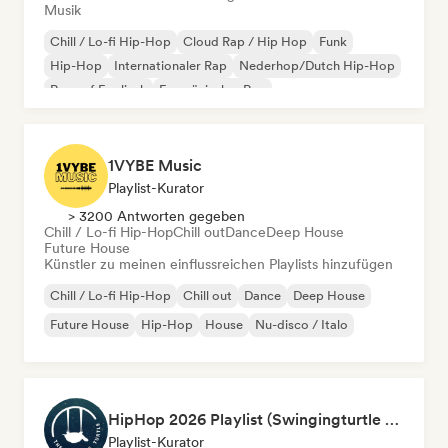
Musik
Chill / Lo-fi Hip-Hop
Cloud Rap / Hip Hop
Funk
Hip-Hop
Internationaler Rap
Nederhop/Dutch Hip-Hop
Rap auf Englisch
Französischer Rap
1VYBE Music
Playlist-Kurator
> 3200 Antworten gegeben
Chill / Lo-fi Hip-Hop
Chill out
Dance
Deep House
Future House
Künstler zu meinen einflussreichen Playlists hinzufügen
Chill / Lo-fi Hip-Hop
Chill out
Dance
Deep House
Future House
Hip-Hop
House
Nu-disco / Italo
HipHop 2026 Playlist (Swingingturtle Records)
Playlist-Kurator