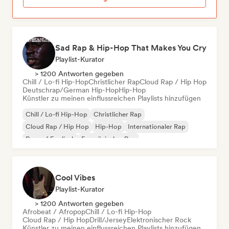
Sad Rap & Hip-Hop That Makes You Cry
Playlist-Kurator
> 1200 Antworten gegeben
Chill / Lo-fi Hip-Hop
Christlicher Rap
Cloud Rap / Hip Hop
Deutschrap/German Hip-Hop
Hip-Hop
Künstler zu meinen einflussreichen Playlists hinzufügen
Chill / Lo-fi Hip-Hop
Christlicher Rap
Cloud Rap / Hip Hop
Hip-Hop
Internationaler Rap
Rap auf Englisch
Französischer Rap
Deutschrap/German Hip-Hop
Cool Vibes
Playlist-Kurator
> 1200 Antworten gegeben
Afrobeat / Afropop
Chill / Lo-fi Hip-Hop
Cloud Rap / Hip Hop
Drill/Jersey
Elektronischer Rock
Künstler zu meinen einflussreichen Playlists hinzufügen