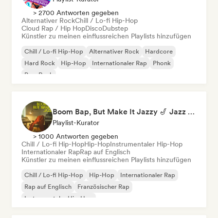
> 2700 Antworten gegeben
Alternativer Rock
Chill / Lo-fi Hip-Hop
Cloud Rap / Hip Hop
Disco
Dubstep
Künstler zu meinen einflussreichen Playlists hinzufügen
Chill / Lo-fi Hip-Hop
Alternativer Rock
Hardcore
Hard Rock
Hip-Hop
Internationaler Rap
Phonk
Pop-Rock
Boom Bap, But Make It Jazzy 🎷 Jazz Rap, Underground & Conscious Hip-Hop
Playlist-Kurator
> 1000 Antworten gegeben
Chill / Lo-fi Hip-Hop
Hip-Hop
Instrumentaler Hip-Hop
Internationaler Rap
Rap auf Englisch
Künstler zu meinen einflussreichen Playlists hinzufügen
Chill / Lo-fi Hip-Hop
Hip-Hop
Internationaler Rap
Rap auf Englisch
Französischer Rap
Instrumentaler Hip-Hop