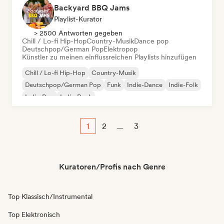
Backyard BBQ Jams
Playlist-Kurator
> 2500 Antworten gegeben
Chill / Lo-fi Hip-Hop
Country-Musik
Dance pop
Deutschpop/German Pop
Elektropop
Künstler zu meinen einflussreichen Playlists hinzufügen
Chill / Lo-fi Hip-Hop
Country-Musik
Deutschpop/German Pop
Funk
Indie-Dance
Indie-Folk
Indie-Pop
Indie-Rock
1
2
...
3
Kuratoren/Profis nach Genre
Top Klassisch/Instrumental
Top Elektronisch