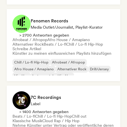
Fenomen Records
Media Outlet/Journalist, Playlist-Kurator
> 2700 Antworten gegeben
Afrobeat / Afropop
Afro House / Amapiano
Alternativer Rock
Beats / Lo-fi
Chill / Lo-fi Hip-Hop
Schreibe Artikel
Künstler zu meinen einflussreichen Playlists hinzufügen
Chill / Lo-fi Hip-Hop
Afrobeat / Afropop
Afro House / Amapiano
Alternativer Rock
Drill/Jersey
Hip-Hop
Instrumentaler Hip-Hop
Melodic & Progressive House
7C Recordings
Label
> 1400 Antworten gegeben
Beats / Lo-fi
Chill / Lo-fi Hip-Hop
Chill out
Klassische Musik
Cloud Rap / Hip Hop
Nehme Künstler unter Vertrag oder veröffentliche deren