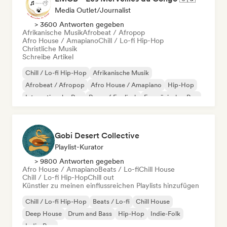
Media Outlet/Journalist
> 3600 Antworten gegeben
Afrikanische Musik
Afrobeat / Afropop
Afro House / Amapiano
Chill / Lo-fi Hip-Hop
Christliche Musik
Schreibe Artikel
Chill / Lo-fi Hip-Hop
Afrikanische Musik
Afrobeat / Afropop
Afro House / Amapiano
Hip-Hop
Internationaler Rap
Rap auf Englisch
Französischer Rap
Gobi Desert Collective
Playlist-Kurator
> 9800 Antworten gegeben
Afro House / Amapiano
Beats / Lo-fi
Chill House
Chill / Lo-fi Hip-Hop
Chill out
Künstler zu meinen einflussreichen Playlists hinzufügen
Chill / Lo-fi Hip-Hop
Beats / Lo-fi
Chill House
Deep House
Drum and Bass
Hip-Hop
Indie-Folk
Indie-Pop