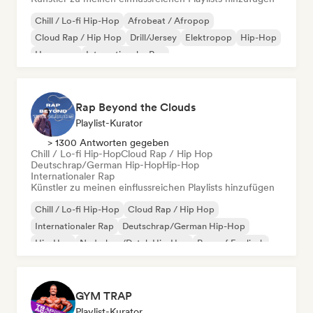
Chill / Lo-fi Hip-Hop
Afrobeat / Afropop
Cloud Rap / Hip Hop
Drill/Jersey
Elektropop
Hip-Hop
Hyperpop
Internationaler Rap
Rap Beyond the Clouds
Playlist-Kurator
> 1300 Antworten gegeben
Chill / Lo-fi Hip-Hop
Cloud Rap / Hip Hop
Deutschrap/German Hip-Hop
Hip-Hop
Internationaler Rap
Künstler zu meinen einflussreichen Playlists hinzufügen
Chill / Lo-fi Hip-Hop
Cloud Rap / Hip Hop
Internationaler Rap
Deutschrap/German Hip-Hop
Hip-Hop
Nederhop/Dutch Hip-Hop
Rap auf Englisch
Französischer Rap
GYM TRAP
Playlist-Kurator