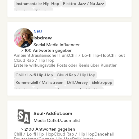
Instrumentaler Hip-Hop
Elektro-Jazz / Nu Jazz
Hip-Hop
Trip Hop
NEU
lsbdraw
Social Media Influencer
> 100 Antworten gegeben
Ambient
Brasilianischer Funk
Chill / Lo-fi Hip-Hop
Chill out
Cloud Rap / Hip Hop
Erstelle wirkungsvolle Posts oder Reels über Künstler
Chill / Lo-fi Hip-Hop
Cloud Rap / Hip Hop
Kommerziell / Mainstream
Drill/Jersey
Elektropop
Hip-Hop
Hyperpop
Instrumentaler Hip-Hop
Soul-Addict.com
Media Outlet/Journalist
> 2100 Antworten gegeben
Chill / Lo-fi Hip-Hop
Cloud Rap / Hip Hop
Dancehall