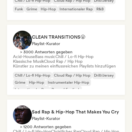
Chill / Lo-fi Hip-Hop
Cloud Rap / Hip Hop
Drill/Jersey
Funk
Grime
Hip-Hop
Internationaler Rap
R&B
CLEAN TRANSITIONS😤
Playlist-Kurator
> 3000 Antworten gegeben
Acid-House
Bass music
Chill / Lo-fi Hip-Hop
Klassische Musik
Cloud Rap / Hip Hop
Künstler zu meinen einflussreichen Playlists hinzufügen
Chill / Lo-fi Hip-Hop
Cloud Rap / Hip Hop
Drill/Jersey
Grime
Hip-Hop
Instrumentaler Hip-Hop
Internationaler Rap
Rap auf Englisch
Sad Rap & Hip-Hop That Makes You Cry
Playlist-Kurator
> 1200 Antworten gegeben
Chill / Lo-fi Hip-Hop
Christlicher Rap
Cloud Rap / Hip Hop