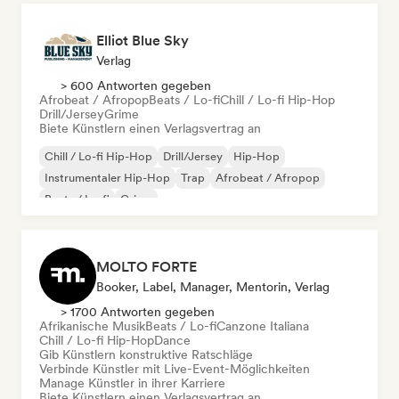
Elliot Blue Sky
Verlag
> 600 Antworten gegeben
Afrobeat / Afropop
Beats / Lo-fi
Chill / Lo-fi Hip-Hop
Drill/Jersey
Grime
Biete Künstlern einen Verlagsvertrag an
Chill / Lo-fi Hip-Hop
Drill/Jersey
Hip-Hop
Instrumentaler Hip-Hop
Trap
Afrobeat / Afropop
Beats / Lo-fi
Grime
MOLTO FORTE
Booker, Label, Manager, Mentorin, Verlag
> 1700 Antworten gegeben
Afrikanische Musik
Beats / Lo-fi
Canzone Italiana
Chill / Lo-fi Hip-Hop
Dance
Gib Künstlern konstruktive Ratschläge
Verbinde Künstler mit Live-Event-Möglichkeiten
Manage Künstler in ihrer Karriere
Biete Künstlern einen Verlagsvertrag an