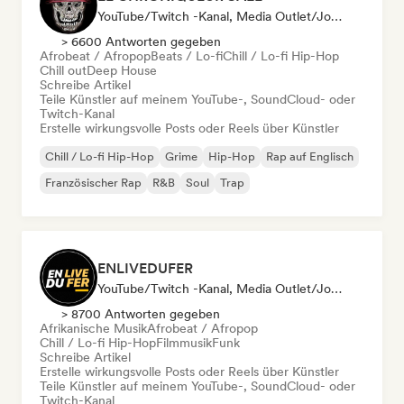
YouTube/Twitch -Kanal, Media Outlet/Journalist, Social Media Influencer
> 6600 Antworten gegeben
Afrobeat / Afropop
Beats / Lo-fi
Chill / Lo-fi Hip-Hop
Chill out
Deep House
Schreibe Artikel
Teile Künstler auf meinem YouTube-, SoundCloud- oder
Twitch-Kanal
Erstelle wirkungsvolle Posts oder Reels über Künstler
Chill / Lo-fi Hip-Hop
Grime
Hip-Hop
Rap auf Englisch
Französischer Rap
R&B
Soul
Trap
ENLIVEDUFER
YouTube/Twitch -Kanal, Media Outlet/Journalist, Social Media Influencer
> 8700 Antworten gegeben
Afrikanische Musik
Afrobeat / Afropop
Chill / Lo-fi Hip-Hop
Filmmusik
Funk
Schreibe Artikel
Erstelle wirkungsvolle Posts oder Reels über Künstler
Teile Künstler auf meinem YouTube-, SoundCloud- oder
Twitch-Kanal