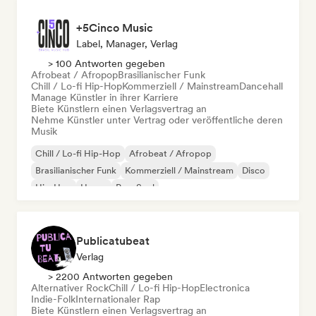
+5Cinco Music
Label, Manager, Verlag
> 100 Antworten gegeben
Afrobeat / Afropop
Brasilianischer Funk
Chill / Lo-fi Hip-Hop
Kommerziell / Mainstream
Dancehall
Manage Künstler in ihrer Karriere
Biete Künstlern einen Verlagsvertrag an
Nehme Künstler unter Vertrag oder veröffentliche deren
Musik
Chill / Lo-fi Hip-Hop
Afrobeat / Afropop
Brasilianischer Funk
Kommerziell / Mainstream
Disco
Hip-Hop
House
Pop-Soul
Publicatubeat
Verlag
> 2200 Antworten gegeben
Alternativer Rock
Chill / Lo-fi Hip-Hop
Electronica
Indie-Folk
Internationaler Rap
Biete Künstlern einen Verlagsvertrag an