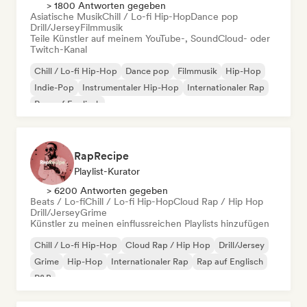
> 1800 Antworten gegeben
Asiatische Musik
Chill / Lo-fi Hip-Hop
Dance pop
Drill/Jersey
Filmmusik
Teile Künstler auf meinem YouTube-, SoundCloud- oder
Twitch-Kanal
Chill / Lo-fi Hip-Hop
Dance pop
Filmmusik
Hip-Hop
Indie-Pop
Instrumentaler Hip-Hop
Internationaler Rap
Rap auf Englisch
RapRecipe
Playlist-Kurator
> 6200 Antworten gegeben
Beats / Lo-fi
Chill / Lo-fi Hip-Hop
Cloud Rap / Hip Hop
Drill/Jersey
Grime
Künstler zu meinen einflussreichen Playlists hinzufügen
Chill / Lo-fi Hip-Hop
Cloud Rap / Hip Hop
Drill/Jersey
Grime
Hip-Hop
Internationaler Rap
Rap auf Englisch
R&B