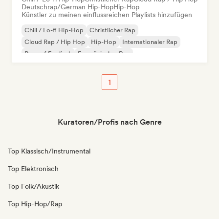
Deutschrap/German Hip-Hop
Hip-Hop
Künstler zu meinen einflussreichen Playlists hinzufügen
Chill / Lo-fi Hip-Hop
Christlicher Rap
Cloud Rap / Hip Hop
Hip-Hop
Internationaler Rap
Rap auf Englisch
Französischer Rap
Deutschrap/German Hip-Hop
1
Kuratoren/Profis nach Genre
Top Klassisch/Instrumental
Top Elektronisch
Top Folk/Akustik
Top Hip-Hop/Rap