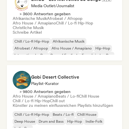
Media Outlet/Journalist
> 3600 Antworten gegeben
Afrikanische Musik
Afrobeat / Afropop
Afro House / Amapiano
Chill / Lo-fi Hip-Hop
Christliche Musik
Schreibe Artikel
Chill / Lo-fi Hip-Hop
Afrikanische Musik
Afrobeat / Afropop
Afro House / Amapiano
Hip-Hop
Internationaler Rap
Rap auf Englisch
Französischer Rap
Gobi Desert Collective
Playlist-Kurator
> 9800 Antworten gegeben
Afro House / Amapiano
Beats / Lo-fi
Chill House
Chill / Lo-fi Hip-Hop
Chill out
Künstler zu meinen einflussreichen Playlists hinzufügen
Chill / Lo-fi Hip-Hop
Beats / Lo-fi
Chill House
Deep House
Drum and Bass
Hip-Hop
Indie-Folk
Indie-Pop