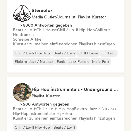
Stereofox
Media Outlet/Journalist, Playlist-Kurator
> 8000 Antworten gegeben
Beats / Lo-fi
Chill House
Chill / Lo-fi Hip-Hop
Chill out
Electronica
Schreibe Artikel
Künstler zu meinen einflussreichen Playlists hinzufügen
Chill / Lo-fi Hip-Hop
Beats / Lo-fi
Chill House
Chill out
Elektro-Jazz / Nu Jazz
Funk
Jazz-Fusion
Indie-Folk
Hip Hop instrumentals - Underground boombap & Lo Fi Hip Hop (by Snaap)
Playlist-Kurator
> 900 Antworten gegeben
Beats / Lo-fi
Chill / Lo-fi Hip-Hop
Elektro-Jazz / Nu Jazz
Hip-Hop
Instrumentaler Hip-Hop
Künstler zu meinen einflussreichen Playlists hinzufügen
Chill / Lo-fi Hip-Hop
Beats / Lo-fi