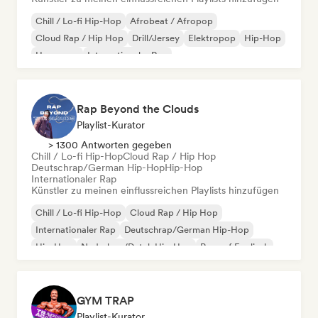
Chill / Lo-fi Hip-Hop
Afrobeat / Afropop
Cloud Rap / Hip Hop
Drill/Jersey
Elektropop
Hip-Hop
Hyperpop
Internationaler Rap
Rap Beyond the Clouds
Playlist-Kurator
> 1300 Antworten gegeben
Chill / Lo-fi Hip-Hop
Cloud Rap / Hip Hop
Deutschrap/German Hip-Hop
Hip-Hop
Internationaler Rap
Künstler zu meinen einflussreichen Playlists hinzufügen
Chill / Lo-fi Hip-Hop
Cloud Rap / Hip Hop
Internationaler Rap
Deutschrap/German Hip-Hop
Hip-Hop
Nederhop/Dutch Hip-Hop
Rap auf Englisch
Französischer Rap
GYM TRAP
Playlist-Kurator