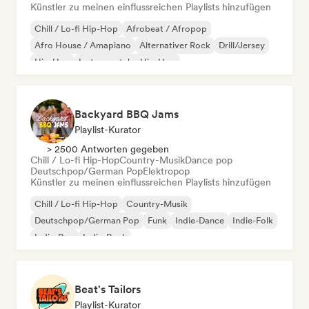
Künstler zu meinen einflussreichen Playlists hinzufügen
Chill / Lo-fi Hip-Hop
Afrobeat / Afropop
Afro House / Amapiano
Alternativer Rock
Drill/Jersey
Hip-Hop
Instrumentaler Hip-Hop
Melodic & Progressive House
Backyard BBQ Jams
Playlist-Kurator
> 2500 Antworten gegeben
Chill / Lo-fi Hip-Hop
Country-Musik
Dance pop
Deutschpop/German Pop
Elektropop
Künstler zu meinen einflussreichen Playlists hinzufügen
Chill / Lo-fi Hip-Hop
Country-Musik
Deutschpop/German Pop
Funk
Indie-Dance
Indie-Folk
Indie-Pop
Indie-Rock
Beat's Tailors
Playlist-Kurator