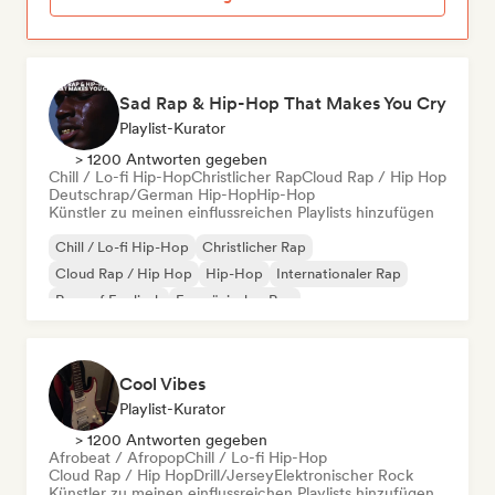
Sad Rap & Hip-Hop That Makes You Cry
Playlist-Kurator
> 1200 Antworten gegeben
Chill / Lo-fi Hip-Hop
Christlicher Rap
Cloud Rap / Hip Hop
Deutschrap/German Hip-Hop
Hip-Hop
Künstler zu meinen einflussreichen Playlists hinzufügen
Chill / Lo-fi Hip-Hop
Christlicher Rap
Cloud Rap / Hip Hop
Hip-Hop
Internationaler Rap
Rap auf Englisch
Französischer Rap
Deutschrap/German Hip-Hop
Cool Vibes
Playlist-Kurator
> 1200 Antworten gegeben
Afrobeat / Afropop
Chill / Lo-fi Hip-Hop
Cloud Rap / Hip Hop
Drill/Jersey
Elektronischer Rock
Künstler zu meinen einflussreichen Playlists hinzufügen