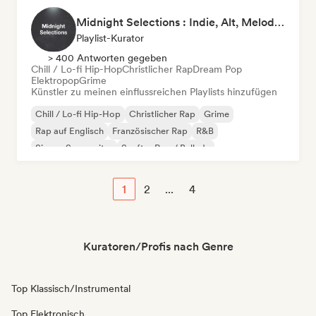
Midnight Selections : Indie, Alt, Melodic Rap & Beyond
Playlist-Kurator
> 400 Antworten gegeben
Chill / Lo-fi Hip-Hop
Christlicher Rap
Dream Pop
Elektropop
Grime
Künstler zu meinen einflussreichen Playlists hinzufügen
Chill / Lo-fi Hip-Hop
Christlicher Rap
Grime
Rap auf Englisch
Französischer Rap
R&B
Singer-Songwriter
Sanfter Pop / Ballade
1
2
...
4
Kuratoren/Profis nach Genre
Top Klassisch/Instrumental
Top Elektronisch