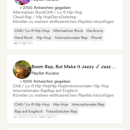
> 2700 Antworten gegeben
Alternativer Rock
Chill / Lo-fi Hip-Hop
Cloud Rap / Hip Hop
Disco
Dubstep
Künstler zu meinen einflussreichen Playlists hinzufügen
Chill / Lo-fi Hip-Hop
Alternativer Rock
Hardcore
Hard Rock
Hip-Hop
Internationaler Rap
Phonk
Pop-Rock
Boom Bap, But Make It Jazzy 🎷 Jazz Rap, Underground & Conscious Hip-Hop
Playlist-Kurator
> 1000 Antworten gegeben
Chill / Lo-fi Hip-Hop
Hip-Hop
Instrumentaler Hip-Hop
Internationaler Rap
Rap auf Englisch
Künstler zu meinen einflussreichen Playlists hinzufügen
Chill / Lo-fi Hip-Hop
Hip-Hop
Internationaler Rap
Rap auf Englisch
Französischer Rap
Instrumentaler Hip-Hop