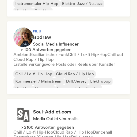
Instrumentaler Hip-Hop
Elektro-Jazz / Nu Jazz
Hip-Hop
Trip Hop
NEU
lsbdraw
Social Media Influencer
> 100 Antworten gegeben
Ambient
Brasilianischer Funk
Chill / Lo-fi Hip-Hop
Chill out
Cloud Rap / Hip Hop
Erstelle wirkungsvolle Posts oder Reels über Künstler
Chill / Lo-fi Hip-Hop
Cloud Rap / Hip Hop
Kommerziell / Mainstream
Drill/Jersey
Elektropop
Hip-Hop
Hyperpop
Instrumentaler Hip-Hop
Soul-Addict.com
Media Outlet/Journalist
> 2100 Antworten gegeben
Chill / Lo-fi Hip-Hop
Cloud Rap / Hip Hop
Dancehall