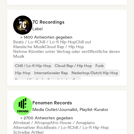
7C Recordings
Label
> 1400 Antworten gegeben
Beats / Lo-fi
Chill / Lo-fi Hip-Hop
Chill out
Klassische Musik
Cloud Rap / Hip Hop
Nehme Künstler unter Vertrag oder veröffentliche deren
Musik
Chill / Lo-fi Hip-Hop
Cloud Rap / Hip Hop
Funk
Hip-Hop
Internationaler Rap
Nederhop/Dutch Hip-Hop
Rap auf Englisch
Französischer Rap
Fenomen Records
Media Outlet/Journalist, Playlist-Kurator
> 2700 Antworten gegeben
Afrobeat / Afropop
Afro House / Amapiano
Alternativer Rock
Beats / Lo-fi
Chill / Lo-fi Hip-Hop
Schreibe Artikel