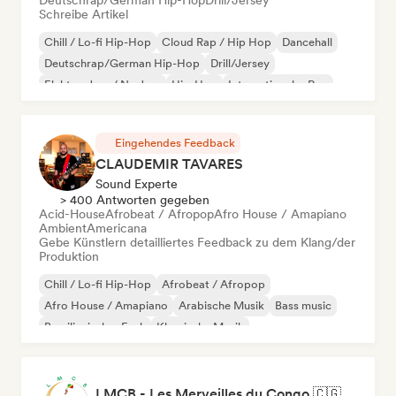
Deutschrap/German Hip-Hop
Drill/Jersey
Schreibe Artikel
Chill / Lo-fi Hip-Hop
Cloud Rap / Hip Hop
Dancehall
Deutschrap/German Hip-Hop
Drill/Jersey
Elektro-Jazz / Nu Jazz
Hip-Hop
Internationaler Rap
Eingehendes Feedback
CLAUDEMIR TAVARES
Sound Experte
> 400 Antworten gegeben
Acid-House
Afrobeat / Afropop
Afro House / Amapiano
Ambient
Americana
Gebe Künstlern detailliertes Feedback zu dem Klang/der
Produktion
Chill / Lo-fi Hip-Hop
Afrobeat / Afropop
Afro House / Amapiano
Arabische Musik
Bass music
Brasilianischer Funk
Klassische Musik
Cloud Rap / Hip Hop
LMCB - Les Merveilles du Congo 🇨🇬