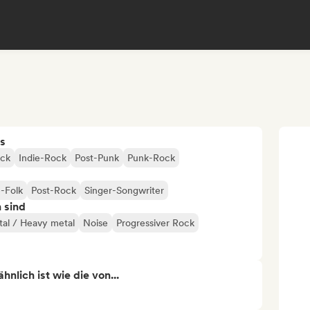
s
ock
Indie-Rock
Post-Punk
Punk-Rock
e-Folk
Post-Rock
Singer-Songwriter
n sind
al / Heavy metal
Noise
Progressiver Rock
nlich ist wie die von...