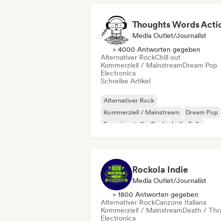
Thoughts Words Acti
Media Outlet/Journalist
> 4000 Antworten gegeben
Alternativer Rock
Chill out
Kommerziell / Mainstream
Dream Pop
Electronica
Schreibe Artikel
Alternativer Rock
Kommerziell / Mainstream
Dream Pop
Experimenteller Rock
Indie-Folk
Indie-Pop
Indie-Rock
Metal / Heavy metal
Rockola Indie
Media Outlet/Journalist
> 1800 Antworten gegeben
Alternativer Rock
Canzone Italiana
Kommerziell / Mainstream
Death / Thr
Electronica