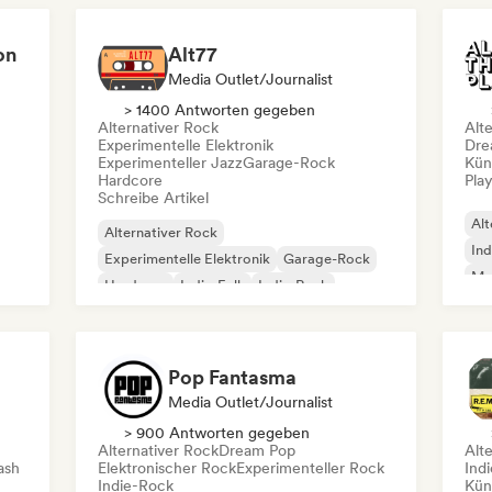
on
Alt77
Media Outlet/Journalist
> 1400 Antworten gegeben
Alternativer Rock
Alt
Experimentelle Elektronik
Dre
Experimenteller Jazz
Garage-Rock
Kün
Hardcore
Play
Schreibe Artikel
Alt
Alternativer Rock
Ind
Experimentelle Elektronik
Garage-Rock
Mo
Hardcore
Indie-Folk
Indie-Rock
Pop-Punk
Post-Punk
Pop Fantasma
Media Outlet/Journalist
> 900 Antworten gegeben
Alternativer Rock
Dream Pop
Alt
ash
Elektronischer Rock
Experimenteller Rock
Ind
Indie-Rock
Kün