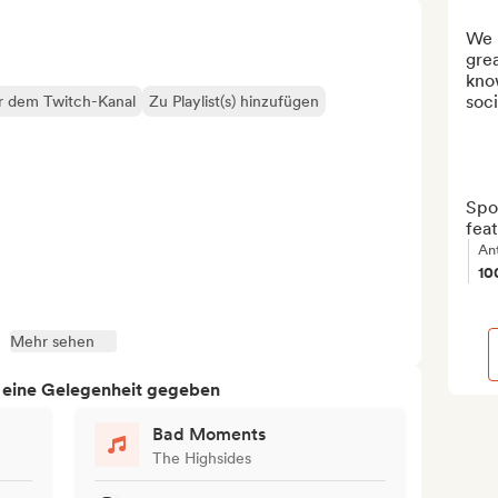
We r
grea
know
soci
er dem Twitch-Kanal
Zu Playlist(s) hinzufügen
Spot
fea
An
10
Mehr sehen
h eine Gelegenheit gegeben
Bad Moments
The Highsides