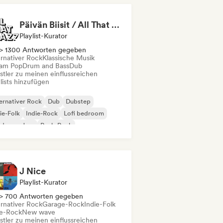
Päivän Biisit / All That Plazz
Playlist-Kurator
> 1300 Antworten gegeben
ernativer Rock
Klassische Musik
am Pop
Drum and Bass
Dub
stler zu meinen einflussreichen
lists hinzufügen
ernativer Rock
Dub
Dubstep
ie-Folk
Indie-Rock
Lofi bedroom
derner Jazz
Punk-Rock
J Nice
Playlist-Kurator
> 700 Antworten gegeben
ernativer Rock
Garage-Rock
Indie-Folk
ie-Rock
New wave
stler zu meinen einflussreichen