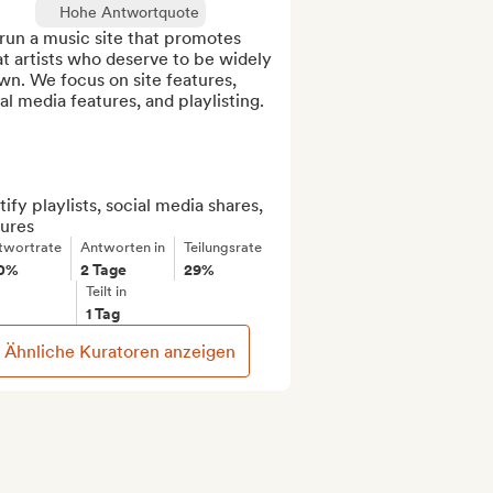
Hohe Antwortquote
un a music site that promotes 
t artists who deserve to be widely 
n. We focus on site features, 
al media features, and playlisting.

ify playlists, social media shares, 
tures
twortrate
Antworten in
Teilungsrate
0%
2 Tage
29%
Teilt in
1 Tag
Ähnliche Kuratoren anzeigen