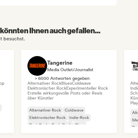
könnten Ihnen auch gefallen...
it besuchst.
Tangerine
Media Outlet/Journalist
> 6000 Antworten gegeben
op
Alternativer Rock
Blues
Coldwave
Alt
Elektronischer Rock
Experimenteller Rock
Ind
Erstelle wirkungsvolle Posts oder Reels
Schr
über Künstler
Kün
Play
Alternativer Rock
Coldwave
Alt
Elektronischer Rock
Indie-Rock
Met
Post-Punk
Punk-Rock
Blues
Pu
Experimenteller Rock
Po