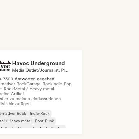
Havoc Underground
Media Outlet/Journalist, Playlist-Kurator
> 7300 Antworten gegeben
ernativer Rock
Garage-Rock
Indie-Pop
ie-Rock
Metal / Heavy metal
eibe Artikel
stler zu meinen einflussreichen
lists hinzufügen
ernativer Rock
Indie-Rock
al / Heavy metal
Post-Punk
nk-Rock
Garage-Rock
Indie-Pop
p-Rock