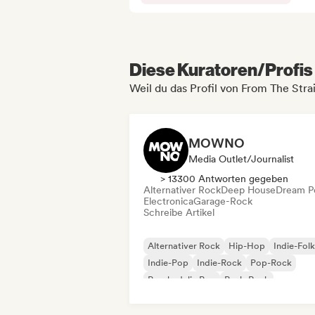
Diese Kuratoren/Profis 
Weil du das Profil von From The Stra
MOWNO
Media Outlet/Journalist
> 13300 Antworten gegeben
Alternativer Rock
Deep House
Dream P
Electronica
Garage-Rock
Schreibe Artikel
Alternativer Rock
Hip-Hop
Indie-Folk
Indie-Pop
Indie-Rock
Pop-Rock
Psychedelic Pop
Punk-Rock