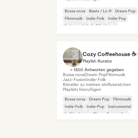
Bossa nova
Beats / Lo-fi
Dream Pop
Filmmusik
Indie-Folk
Indie-Pop
Instrumental
Lofi bedroom
Playlist-Kurator
> 1300 Antworten gegeben
Bossa nova
Dream Pop
Filmmusik
Jazz-Fusion
Indie-Folk
Künstler zu meinen einflussreichen
Playlists hinzufügen
Bossa nova
Dream Pop
Filmmusik
Indie-Folk
Indie-Pop
Instrumental
Lofi bedroom
Singer-Songwriter