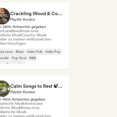
Crackling Wood & Cozy Vibes 🔥 Singer-Songwriter, Dream Pop & Bedroom Pop
Playlist-Kurator
> 2800 Antworten gegeben
ricana
Blues
Bossa nova
istliche Musik
Country-Musik
stler zu meinen einflussreichen
lists hinzufügen
ssa nova
Blues
Indie-Folk
Indie-Pop
uvelle
Pop-Soul
R&B
nger-Songwriter
Calm Songs to Rest 🍃✨ Acoustic Indie Folk & Singer-Songwriter
Playlist-Kurator
> 1600 Antworten gegeben
ikanische Musik
Americana
atische Musik
Bossa nova
ilianische Musik
stler zu meinen einflussreichen