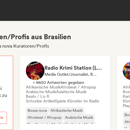
n/Profis aus Brasilien
a nova Kuratoren/Profis
Radio Krimi Station (La Radio)
Media Outlet/Journalist, Radiosender
> 9600 Antworten gegeben
Afrikanische Musik
Afrobeat / Afropop
Afr
i
Arabische Musik
Asiatische Musik
Bos
k zu
Beats / Lo-fi
Kar
Schreibe Artikel
Spiele Künstler im Radio
Kün
Play
Bossa nova
Afrikanische Musik
Bo
zu
Afrobeat / Afropop
Arabische Musik
Af
Brasilianische Musik
Karibische Musik
Kar