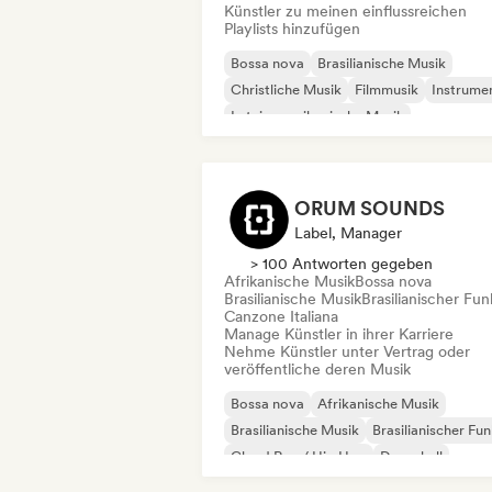
Künstler zu meinen einflussreichen
Playlists hinzufügen
Bossa nova
Brasilianische Musik
Christliche Musik
Filmmusik
Instrume
Lateinamerikanische Musik
Singer-Songwriter
Solo-Klavier
ORUM SOUNDS
Label, Manager
> 100 Antworten gegeben
Afrikanische Musik
Bossa nova
Brasilianische Musik
Brasilianischer Fun
Canzone Italiana
Manage Künstler in ihrer Karriere
Nehme Künstler unter Vertrag oder
veröffentliche deren Musik
Bossa nova
Afrikanische Musik
Brasilianische Musik
Brasilianischer Fu
Cloud Rap / Hip Hop
Dancehall
Elektro-Jazz / Nu Jazz
Jazz-Fusion