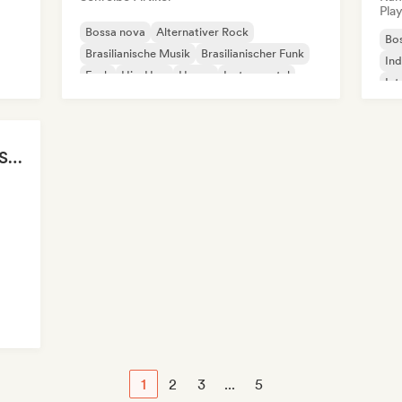
Play
Bossa nova
Alternativer Rock
Bo
Brasilianische Musik
Brasilianischer Funk
Ind
Funk
Hip-Hop
House
Instrumental
Int
Po
Cozy Coffeehouse ☕ Singer-Songwriter, Indie Folk & Acoustic
1
2
3
...
5