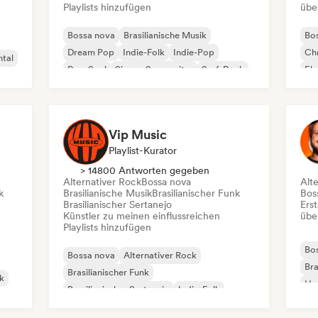
Playlists hinzufügen
übe
Bossa nova
Brasilianische Musik
Bo
Dream Pop
Indie-Folk
Indie-Pop
Chr
ntal
Pop-Soul
Singer-Songwriter
Surf-Rock
Ele
Lat
Vip Music
Playlist-Kurator
> 14800 Antworten gegeben
Alternativer Rock
Bossa nova
Alt
k
Brasilianische Musik
Brasilianischer Funk
Bos
Brasilianischer Sertanejo
Erst
Künstler zu meinen einflussreichen
übe
Playlists hinzufügen
Bo
Bossa nova
Alternativer Rock
Bra
Brasilianischer Funk
nk
Ha
Brasilianischer Sertanejo
Indie-Folk
Po
Indie-Pop
Indie-Rock
Pop-Rock