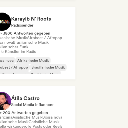
einamerikanische Musik
Reggaeton
Karayib N' Roots
Radiosender
> 3800 Antworten gegeben
ikanische Musik
Afrobeat / Afropop
sa nova
Brasilianische Musik
ilianischer Funk
le Künstler im Radio
ssa nova
Afrikanische Musik
robeat / Afropop
Brasilianische Musik
silianischer Funk
Karibische Musik
cehall
Dub
Átila Castro
Social Media Influencer
> 200 Antworten gegeben
ricana
Asiatische Musik
Bossa nova
ilianische Musik
Christliche Musik
elle wirkungsvolle Posts oder Reels