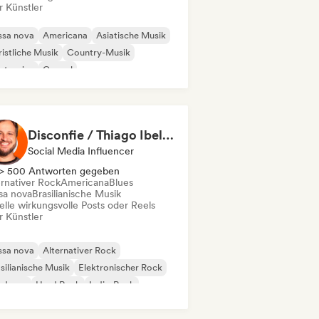
r Künstler
ssa nova
Americana
Asiatische Musik
istliche Musik
Country-Musik
ctronica
Gospel
einamerikanische Musik
Disconfie / Thiago Ibelli - Content Creator
Social Media Influencer
> 500 Antworten gegeben
ernativer Rock
Americana
Blues
sa nova
Brasilianische Musik
elle wirkungsvolle Posts oder Reels
r Künstler
ssa nova
Alternativer Rock
silianische Musik
Elektronischer Rock
rdcore
Hard Rock
Indie-Rock
p-Punk