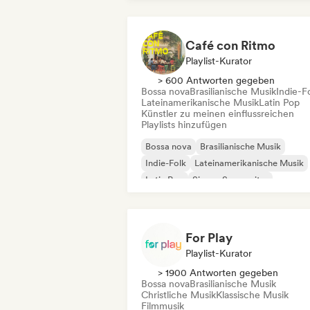
Café con Ritmo
Playlist-Kurator
> 600 Antworten gegeben
Bossa nova
Brasilianische Musik
Indie-F
Lateinamerikanische Musik
Latin Pop
Künstler zu meinen einflussreichen
Playlists hinzufügen
Bossa nova
Brasilianische Musik
Indie-Folk
Lateinamerikanische Musik
Latin Pop
Singer-Songwriter
For Play
Playlist-Kurator
> 1900 Antworten gegeben
Bossa nova
Brasilianische Musik
Christliche Musik
Klassische Musik
Filmmusik