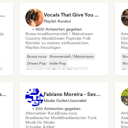
Pops & Crackles | Vintage Vinyl Vibes
Vocals That Give You Chills
Playlist-Kurator
> 1500 Antworten gegeben
ejo
Bossa nova
Kommerziell / Mainstream
Ame
Country-Musik
Dream Pop
Indie-Folk
Chr
Künstler zu meinen einflussreichen
Kün
Playlists hinzufügen
Play
Bossa nova
Kommerziell / Mainstream
Bo
Dream Pop
Indie-Pop
No
ck
Internationaler Pop
Lofi bedroom
Si
Pop-Soul
R&B
Airplane Mode On: Above the Clouds
Fabiano Moreira - Sexta Sei
Media Outlet/Journalist
> 200 Antworten gegeben
Alternativer Rock
Bossa nova
Afr
Brasilianische Musik
Brasilianischer Funk
Asi
Musik für Kinder
Bras
Schreibe Artikel
Kün