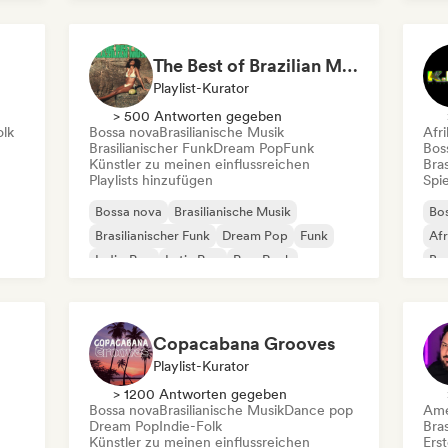
Funk
Internationaler Rap
Lat
The Best of Brazilian Music 🇧🇷
Playlist-Kurator
> 500 Antworten gegeben
olk
Bossa nova
Brasilianische Musik
Afr
Brasilianischer Funk
Dream Pop
Funk
Bos
Künstler zu meinen einflussreichen
Bras
Playlists hinzufügen
Spie
Bossa nova
Brasilianische Musik
Bo
Brasilianischer Funk
Dream Pop
Funk
Af
Indie-Pop
Latin Pop
Pop-Rock
Bra
Dan
Copacabana Grooves
Playlist-Kurator
> 1200 Antworten gegeben
Bossa nova
Brasilianische Musik
Dance pop
Ame
Dream Pop
Indie-Folk
Bras
Künstler zu meinen einflussreichen
Erst