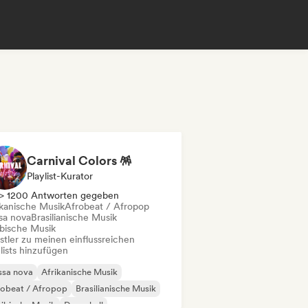
Carnival Colors 🪅
Playlist-Kurator
> 1200 Antworten gegeben
ikanische Musik
Afrobeat / Afropop
sa nova
Brasilianische Musik
ibische Musik
stler zu meinen einflussreichen
lists hinzufügen
ssa nova
Afrikanische Musik
robeat / Afropop
Brasilianische Musik
ibische Musik
Dancehall