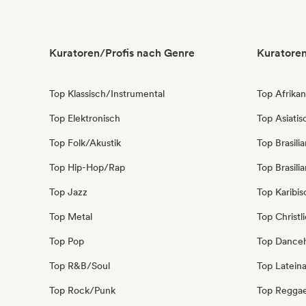
Kuratoren/Profis nach Genre
Kuratoren
Top Klassisch/Instrumental
Top Afrika
Top Elektronisch
Top Asiati
Top Folk/Akustik
Top Brasili
Top Hip-Hop/Rap
Top Brasili
Top Jazz
Top Karibi
Top Metal
Top Christl
Top Pop
Top Danceh
Top R&B/Soul
Top Latein
Top Rock/Punk
Top Regga