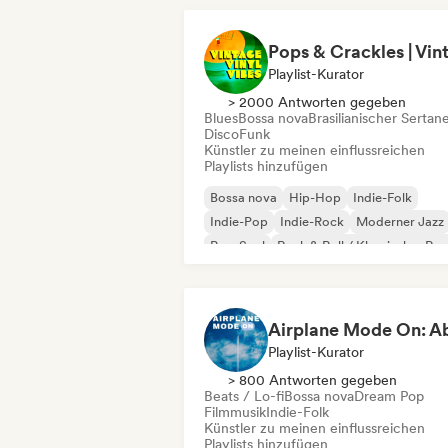
Playlist-Kurator
> 2000 Antworten gegeben
Blues
Bossa nova
Brasilianischer Sertan
Disco
Funk
Künstler zu meinen einflussreichen
Playlists hinzufügen
Bossa nova
Hip-Hop
Indie-Folk
Indie-Pop
Indie-Rock
Moderner Jazz
Pop-Soul
Rock & Roll / Klassischer Ro
Playlist-Kurator
> 800 Antworten gegeben
Beats / Lo-fi
Bossa nova
Dream Pop
Filmmusik
Indie-Folk
Künstler zu meinen einflussreichen
Playlists hinzufügen