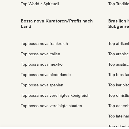
Top World / Spirituell
Top Traditi
Bossa nova Kuratoren/Profis nach
Brasilien
Land
Subgenre
Top bossa nova frankreich
Top afrikan
Top bossa nova italien
Top arabisc
Top bossa nova mexiko
Top asiatis
Top bossa nova niederlande
Top brasili
Top bossa nova spanien
Top karibis
Top bossa nova vereinigtes königreich
Top christl
Top bossa nova vereinigte staaten
Top danceha
Top lateina
Top orienta