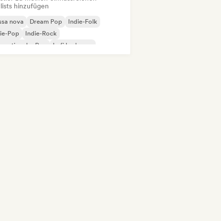
lists hinzufügen
ssa nova
Dream Pop
Indie-Folk
ie-Pop
Indie-Rock
ernationaler Pop
Lofi bedroom
p-Soul