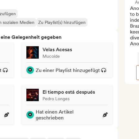
A
Anot
nzufügen
to b
ind
en sozialen Medien
Zu Playlist(s) hinzufügen
Braz
keen
h eine Gelegenheit gegeben
dive
Anot
Velas Acesas
Mucoide
t
Zu einer Playlist hinzugefügt
El tiempo está después
Pedro Longes
Hat einen Artikel
geschrieben