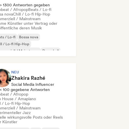
> 1300 Antworten gegeben
obeat / Afropop
Beats / Lo-fi
sa nova
Chill / Lo-fi Hip-Hop
merziell / Mainstream
me Künstler unter Vertrag oder
öffentliche deren Musik
ts / Lo-fi
Bossa nova
ll / Lo-fi Hip-Hop
merziell / Mainstream
Dancehall
nce pop
Hip-Hop
Pop-Soul
NEU
Zhakira Razhé
Social Media Influencer
< 100 gegebene Antworten
obeat / Afropop
o House / Amapiano
l / Lo-fi Hip-Hop
merziell / Mainstream
erimenteller Jazz
elle wirkungsvolle Posts oder Reels
r Künstler