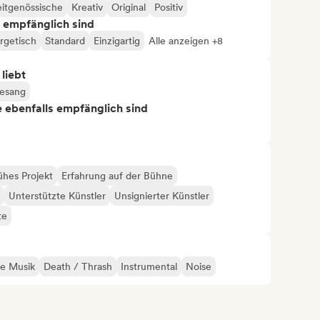
itgenössische
Kreativ
Original
Positiv
s empfänglich sind
rgetisch
Standard
Einzigartig
Alle anzeigen +8
 liebt
esang
ie ebenfalls empfänglich sind
ühes Projekt
Erfahrung auf der Bühne
Unterstützte Künstler
Unsignierter Künstler
te
he Musik
Death / Thrash
Instrumental
Noise