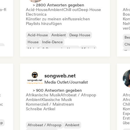
> 2800 Antworten gegeben
o-fi
Acid-House
Ambient
Chill out
Deep House
Afr
Electronica
Bos
Künstler zu meinen einflussreichen
Kom
Playlists hinzufügen
Neh
ver
Acid-House
Ambient
Deep House
Bea
House
Indie-Dance
Chi
co
Melodic & Progressive House
Minimal
Kom
Organischer House / Downtempo
Da
songweb.net
Media Outlet/Journalist
> 900 Antworten gegeben
k
Afrikanische Musik
Afrobeat / Afropop
Afr
Ambient
Klassische Musik
Afr
nc
Kommerziell / Mainstream
Chil
Schreibe Artikel
Kom
Exp
Erst
op
übe
Afrobeat / Afropop
Ambient