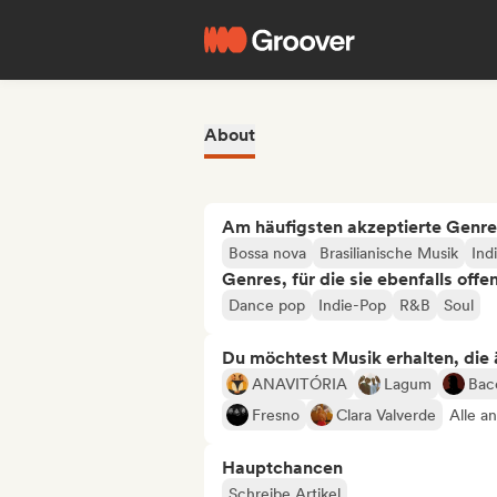
About
Am häufigsten akzeptierte Genre
Bossa nova
Brasilianische Musik
Ind
Genres, für die sie ebenfalls offe
Dance pop
Indie-Pop
R&B
Soul
Du möchtest Musik erhalten, die äh
ANAVITÓRIA
Lagum
Bac
Fresno
Clara Valverde
Alle a
Hauptchancen
Schreibe Artikel