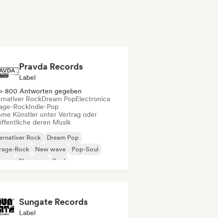
Pravda Records
Label
> 800 Antworten gegeben
ernativer Rock
Dream Pop
Electronica
age-Rock
Indie-Pop
me Künstler unter Vertrag oder
öffentliche deren Musik
ernativer Rock
Dream Pop
rage-Rock
New wave
Pop-Soul
ggae
Shoegaze
Soul
Sungate Records
Label