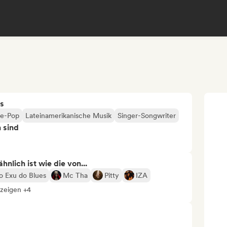
s
ie-Pop
Lateinamerikanische Musik
Singer-Songwriter
n sind
nlich ist wie die von...
o Exu do Blues
Mc Tha
Pitty
IZA
nzeigen +4