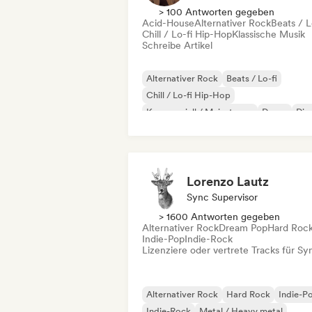
> 100 Antworten gegeben
Acid-House
Alternativer Rock
Beats / L
Chill / Lo-fi Hip-Hop
Klassische Musik
Schreibe Artikel
Alternativer Rock
Beats / Lo-fi
Chill / Lo-fi Hip-Hop
Kommerziell / Mainstream
Dance
Dis
Dream Pop
House
Lorenzo Lautz
Sync Supervisor
> 1600 Antworten gegeben
Alternativer Rock
Dream Pop
Hard Roc
Indie-Pop
Indie-Rock
Lizenziere oder vertrete Tracks für Sy
Alternativer Rock
Hard Rock
Indie-P
Indie-Rock
Metal / Heavy metal