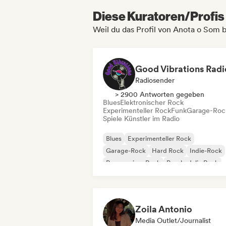
Diese Kuratoren/Profis 
Weil du das Profil von Anota o Som 
Good Vibrations Radi
Radiosender
> 2900 Antworten gegeben
Blues
Elektronischer Rock
Experimenteller Rock
Funk
Garage-Roc
Spiele Künstler im Radio
Blues
Experimenteller Rock
Garage-Rock
Hard Rock
Indie-Rock
Progressiver Rock
Psychedelic Rock
Rock & Roll / Klassischer Rock
Zoila Antonio
Media Outlet/Journalist