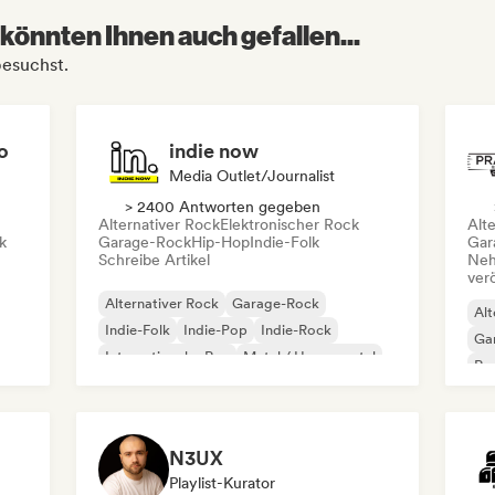
könnten Ihnen auch gefallen...
besuchst.
o
indie now
Media Outlet/Journalist
> 2400 Antworten gegeben
Alternativer Rock
Elektronischer Rock
Alt
k
Garage-Rock
Hip-Hop
Indie-Folk
Gar
Schreibe Artikel
Neh
ver
Alternativer Rock
Garage-Rock
Alt
Indie-Folk
Indie-Pop
Indie-Rock
Ga
Internationaler Rap
Metal / Heavy metal
Re
Pop-Rock
N3UX
Playlist-Kurator