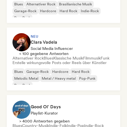
Blues
Alternativer Rock
Brasilianische Musik
Garage-Rock
Hardcore
Hard Rock
Indie-Rock
Pop-Punk
NEU
Clara Vadela
Social Media Influencer
< 100 gegebene Antworten
Alternativer Rock
Blues
Klassische Musik
Filmmusik
Funk
Erstelle wirkungsvolle Posts oder Reels über Künstler
Blues
Garage-Rock
Hardcore
Hard Rock
Melodic Metal
Metal / Heavy metal
Pop-Punk
Pop-Rock
Good Ol' Days
Playlist-Kurator
> 4000 Antworten gegeben
Blues
Country-Musik
Indie-Folk
Indie-Pop
Indie-Rock