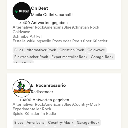
On Beat
Media Outlet/Journalist
> 400 Antworten gegeben
Alternativer Rock
Americana
Blues
Christian Rock
Coldwave
Schreibe Artikel
Erstelle wirkungsvolle Posts oder Reels über Künstler
Blues
Alternativer Rock
Christian Rock
Coldwave
Elektronischer Rock
Experimenteller Rock
Garage-Rock
Hard Rock
El Rocanrosaurio
Radiosender
> 4100 Antworten gegeben
Alternativer Rock
Americana
Blues
Country-Musik
Experimenteller Rock
Spiele Künstler im Radio
Blues
Americana
Country-Musik
Garage-Rock