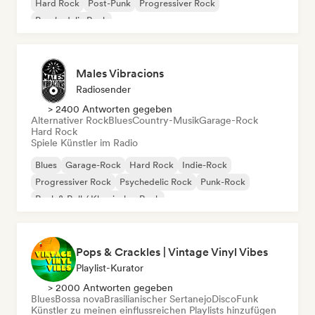
Hard Rock
Post-Punk
Progressiver Rock
Psychedelic Rock
Males Vibracions
Radiosender
> 2400 Antworten gegeben
Alternativer Rock
Blues
Country-Musik
Garage-Rock
Hard Rock
Spiele Künstler im Radio
Blues
Garage-Rock
Hard Rock
Indie-Rock
Progressiver Rock
Psychedelic Rock
Punk-Rock
Rock & Roll / Klassischer Rock
Pops & Crackles | Vintage Vinyl Vibes
Playlist-Kurator
> 2000 Antworten gegeben
Blues
Bossa nova
Brasilianischer Sertanejo
Disco
Funk
Künstler zu meinen einflussreichen Playlists hinzufügen