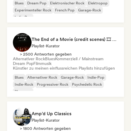
Blues
Dream Pop
Elektronischer Rock
Elektropop
Experimenteller Rock
French Pop
Garage-Rock
Indie-Pop
The End of a Movie (credit scenes) 🎞️ Cinematic Dream Pop & Bedroom Indie
Playlist-Kurator
> 2500 Antworten gegeben
Alternativer Rock
Blues
Kommerziell / Mainstream
Dream Pop
Filmmusik
Künstler zu meinen einflussreichen Playlists hinzufügen
Blues
Alternativer Rock
Garage-Rock
Indie-Pop
Indie-Rock
Progressiver Rock
Psychedelic Rock
Shoegaze
Amp’d Up Classics
Playlist-Kurator
> 1800 Antworten gegeben