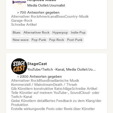
Media Outlet/Journalist
> 700 Antworten gegeben
Alternativer Rock
Americana
Blues
Country-Musik
Garage-Rock
Schreibe Artikel
Blues
Alternativer Rock
Hyperpop
Indie-Pop
New wave
Pop-Punk
Pop-Rock
Post-Punk
StageCast
YouTube/Twitch -Kanal, Media Outlet/Journalist, Mentorin, Social Media Influencer, Sound Experte
> 2300 Antworten gegeben
Alternativer Rock
Blues
Brasilianische Musik
Kommerziell / Mainstream
Death / Thrash
Gib Künstlern konstruktive Ratschläge
Schreibe Artikel
Teile Künstler auf meinem YouTube-, SoundCloud- oder
Twitch-Kanal
Gebe Künstlern detailliertes Feedback zu dem Klang/der
Produktion
Erstelle wirkungsvolle Posts oder Reels über Künstler