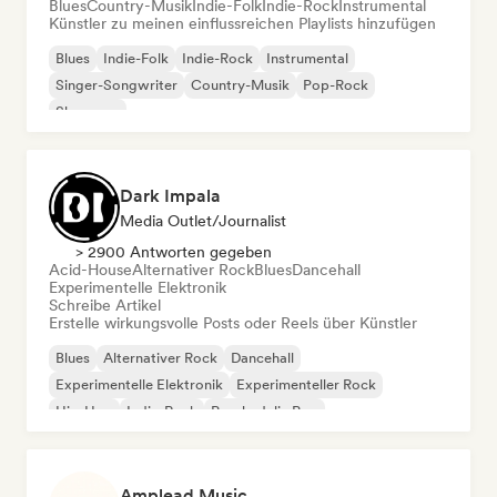
Blues
Country-Musik
Indie-Folk
Indie-Rock
Instrumental
Künstler zu meinen einflussreichen Playlists hinzufügen
Blues
Indie-Folk
Indie-Rock
Instrumental
Singer-Songwriter
Country-Musik
Pop-Rock
Shoegaze
Dark Impala
Media Outlet/Journalist
> 2900 Antworten gegeben
Acid-House
Alternativer Rock
Blues
Dancehall
Experimentelle Elektronik
Schreibe Artikel
Erstelle wirkungsvolle Posts oder Reels über Künstler
Blues
Alternativer Rock
Dancehall
Experimentelle Elektronik
Experimenteller Rock
Hip-Hop
Indie-Rock
Psychedelic Pop
Amplead Music