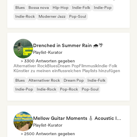
Blues
Bossa nova
Hip-Hop
Indie-Folk
Indie-Pop
Indie-Rock
Moderner Jazz
Pop-Soul
Drenched in Summer Rain 🌧️🌴
Playlist-Kurator
> 3300 Antworten gegeben
Alternativer Rock
Blues
Dream Pop
Filmmusik
Indie-Folk
Künstler zu meinen einflussreichen Playlists hinzufügen
Blues
Alternativer Rock
Dream Pop
Indie-Folk
Indie-Pop
Indie-Rock
Pop-Rock
Pop-Soul
Mellow Guitar Moments 🎸 Acoustic Indie Folk & Singer-Songwriter
Playlist-Kurator
> 2500 Antworten gegeben