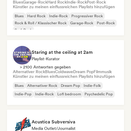
Blues
Garage-Rock
Hard Rock
Indie-Rock
Post-Rock
Künstler zu meinen einflussreichen Playlists hinzufügen
Blues
Hard Rock
Indie-Rock
Progressiver Rock
Rock & Roll / Klassischer Rock
Garage-Rock
Post-Rock
Surf-Rock
Staring at the ceiling at 2am
Playlist-Kurator
> 2100 Antworten gegeben
Alternativer Rock
Blues
Coldwave
Dream Pop
Filmmusik
Künstler zu meinen einflussreichen Playlists hinzufügen
Blues
Alternativer Rock
Dream Pop
Indie-Folk
Indie-Pop
Indie-Rock
Lofi bedroom
Psychedelic Pop
Acustica Subversiva
Media Outlet/Journalist