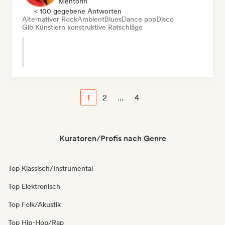
Mentorin
< 100 gegebene Antworten
Alternativer Rock
Ambient
Blues
Dance pop
Disco
Gib Künstlern konstruktive Ratschläge
1
2
...
4
Kuratoren/Profis nach Genre
Top Klassisch/Instrumental
Top Elektronisch
Top Folk/Akustik
Top Hip-Hop/Rap