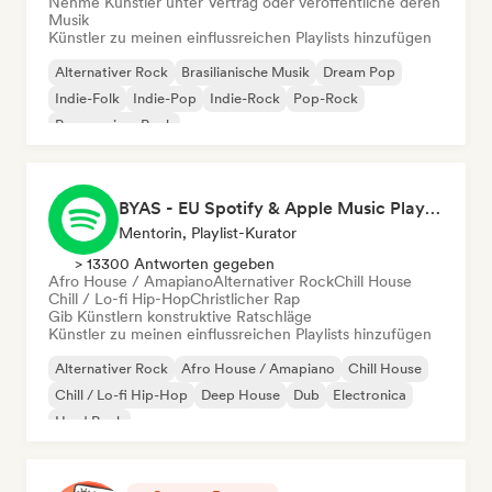
Nehme Künstler unter Vertrag oder veröffentliche deren
Musik
Künstler zu meinen einflussreichen Playlists hinzufügen
Alternativer Rock
Brasilianische Musik
Dream Pop
Indie-Folk
Indie-Pop
Indie-Rock
Pop-Rock
Progressiver Rock
BYAS - EU Spotify & Apple Music Playlists
Mentorin, Playlist-Kurator
> 13300 Antworten gegeben
Afro House / Amapiano
Alternativer Rock
Chill House
Chill / Lo-fi Hip-Hop
Christlicher Rap
Gib Künstlern konstruktive Ratschläge
Künstler zu meinen einflussreichen Playlists hinzufügen
Alternativer Rock
Afro House / Amapiano
Chill House
Chill / Lo-fi Hip-Hop
Deep House
Dub
Electronica
Hard Rock