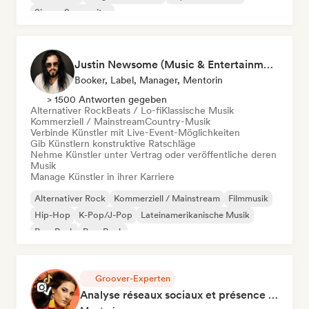
Singer-Songwriter
Justin Newsome (Music & Entertainment Executive | A&R, Artist Development & Partnerships | Applied AI & Systems Strategy)
Booker, Label, Manager, Mentorin
> 1500 Antworten gegeben
Alternativer Rock
Beats / Lo-fi
Klassische Musik
Kommerziell / Mainstream
Country-Musik
Verbinde Künstler mit Live-Event-Möglichkeiten
Gib Künstlern konstruktive Ratschläge
Nehme Künstler unter Vertrag oder veröffentliche deren
Musik
Manage Künstler in ihrer Karriere
Alternativer Rock
Kommerziell / Mainstream
Filmmusik
Hip-Hop
K-Pop/J-Pop
Lateinamerikanische Musik
Pop-Punk
Pop-Rock
Groover-Experten
Analyse réseaux sociaux et présence en ligne