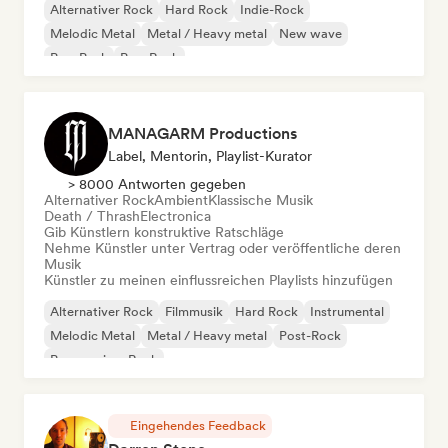
Alternativer Rock
Hard Rock
Indie-Rock
Melodic Metal
Metal / Heavy metal
New wave
Pop-Punk
Pop-Rock
MANAGARM Productions
Label, Mentorin, Playlist-Kurator
> 8000 Antworten gegeben
Alternativer Rock
Ambient
Klassische Musik
Death / Thrash
Electronica
Gib Künstlern konstruktive Ratschläge
Nehme Künstler unter Vertrag oder veröffentliche deren
Musik
Künstler zu meinen einflussreichen Playlists hinzufügen
Alternativer Rock
Filmmusik
Hard Rock
Instrumental
Melodic Metal
Metal / Heavy metal
Post-Rock
Progressiver Rock
Eingehendes Feedback