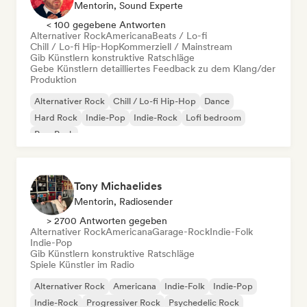
Mentorin, Sound Experte
< 100 gegebene Antworten
Alternativer Rock
Americana
Beats / Lo-fi
Chill / Lo-fi Hip-Hop
Kommerziell / Mainstream
Gib Künstlern konstruktive Ratschläge
Gebe Künstlern detailliertes Feedback zu dem Klang/der
Produktion
Alternativer Rock
Chill / Lo-fi Hip-Hop
Dance
Hard Rock
Indie-Pop
Indie-Rock
Lofi bedroom
Pop-Punk
Tony Michaelides
Mentorin, Radiosender
> 2700 Antworten gegeben
Alternativer Rock
Americana
Garage-Rock
Indie-Folk
Indie-Pop
Gib Künstlern konstruktive Ratschläge
Spiele Künstler im Radio
Alternativer Rock
Americana
Indie-Folk
Indie-Pop
Indie-Rock
Progressiver Rock
Psychedelic Rock