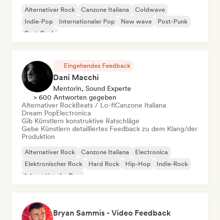
Alternativer Rock
Canzone Italiana
Coldwave
Indie-Pop
Internationaler Pop
New wave
Post-Punk
Post-Rock
Eingehendes Feedback
Dani Macchi
Mentorin, Sound Experte
> 600 Antworten gegeben
Alternativer Rock
Beats / Lo-fi
Canzone Italiana
Dream Pop
Electronica
Gib Künstlern konstruktive Ratschläge
Gebe Künstlern detailliertes Feedback zu dem Klang/der
Produktion
Alternativer Rock
Canzone Italiana
Electronica
Elektronischer Rock
Hard Rock
Hip-Hop
Indie-Rock
Internationaler Pop
Bryan Sammis - Video Feedback