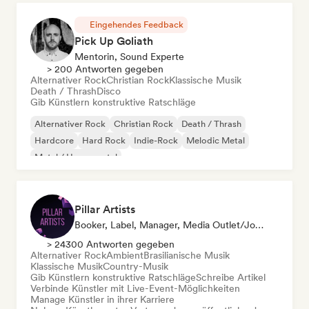
Eingehendes Feedback
Pick Up Goliath
Mentorin, Sound Experte
> 200 Antworten gegeben
Alternativer Rock
Christian Rock
Klassische Musik
Death / Thrash
Disco
Gib Künstlern konstruktive Ratschläge
Alternativer Rock
Christian Rock
Death / Thrash
Hardcore
Hard Rock
Indie-Rock
Melodic Metal
Metal / Heavy metal
Pillar Artists
Booker, Label, Manager, Media Outlet/Journalist, Mentorin, Playlist-Kurator
> 24300 Antworten gegeben
Alternativer Rock
Ambient
Brasilianische Musik
Klassische Musik
Country-Musik
Gib Künstlern konstruktive Ratschläge
Schreibe Artikel
Verbinde Künstler mit Live-Event-Möglichkeiten
Manage Künstler in ihrer Karriere