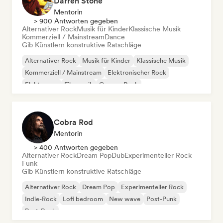
Darren Stone
Mentorin
> 900 Antworten gegeben
Alternativer Rock
Musik für Kinder
Klassische Musik
Kommerziell / Mainstream
Dance
Gib Künstlern konstruktive Ratschläge
Alternativer Rock
Musik für Kinder
Klassische Musik
Kommerziell / Mainstream
Elektronischer Rock
Elektropop
Filmmusik
Garage-Rock
Cobra Rod
Mentorin
> 400 Antworten gegeben
Alternativer Rock
Dream Pop
Dub
Experimenteller Rock
Funk
Gib Künstlern konstruktive Ratschläge
Alternativer Rock
Dream Pop
Experimenteller Rock
Indie-Rock
Lofi bedroom
New wave
Post-Punk
Post-Rock