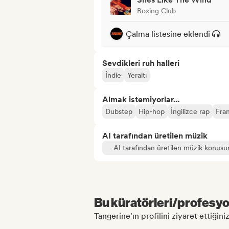
Boxing Club
Çalma listesine eklendi
Sevdikleri ruh halleri
İndie
Yeraltı
Almak istemiyorlar...
Dubstep
Hip-hop
İngilizce rap
Fran
AI tarafından üretilen müzik
AI tarafından üretilen müzik konusu
Bu küratörleri/profesyon
Tangerine'ın profilini ziyaret ettiğiniz