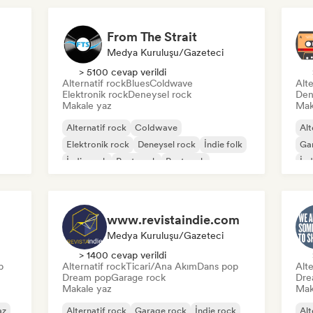
From The Strait
Medya Kuruluşu/Gazeteci
> 5100 cevap verildi
Alternatif rock
Blues
Coldwave
Alte
Elektronik rock
Deneysel rock
Den
Makale yaz
Mak
Alternatif rock
Coldwave
Alt
Elektronik rock
Deneysel rock
İndie folk
Ga
İndie rock
Post punk
Post rock
İnd
www.revistaindie.com
Medya Kuruluşu/Gazeteci
> 1400 cevap verildi
b
Alternatif rock
Ticari/Ana Akım
Dans pop
Alte
Dream pop
Garage rock
Dre
Makale yaz
Mak
az
Alternatif rock
Garage rock
İndie rock
Alt