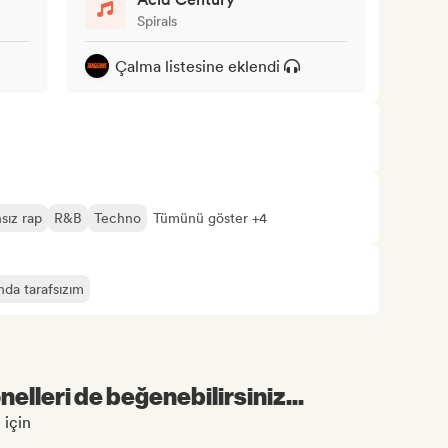
Spirals
Çalma listesine eklendi
sız rap
R&B
Techno
Tümünü göster +4
nda tarafsızım
elleri de beğenebilirsiniz...
 için