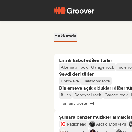
Hakkımda
En sık kabul edilen türler
Alternatif rock
Garage rock
İndie r
Sevdikleri türler
Coldwave
Elektronik rock
Dinlemeye açık oldukları diğer tür
Blues
Deneysel rock
Garage rock
Tümünü göster +4
Şunlara benzer müzikler almak is
Radiohead
Arctic Monkeys