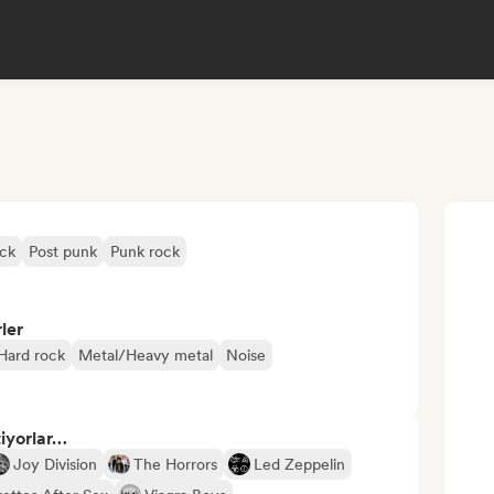
ock
Post punk
Punk rock
ler
Hard rock
Metal/Heavy metal
Noise
tiyorlar…
Joy Division
The Horrors
Led Zeppelin