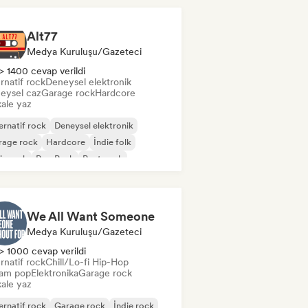
Alt77
Medya Kuruluşu/Gazeteci
> 1400 cevap verildi
rnatif rock
Deneysel elektronik
eysel caz
Garage rock
Hardcore
ale yaz
ernatif rock
Deneysel elektronik
rage rock
Hardcore
İndie folk
ie rock
Pop Punk
Post punk
We All Want Someone
Medya Kuruluşu/Gazeteci
> 1000 cevap verildi
rnatif rock
Chill/Lo-fi Hip-Hop
am pop
Elektronika
Garage rock
ale yaz
ernatif rock
Garage rock
İndie rock