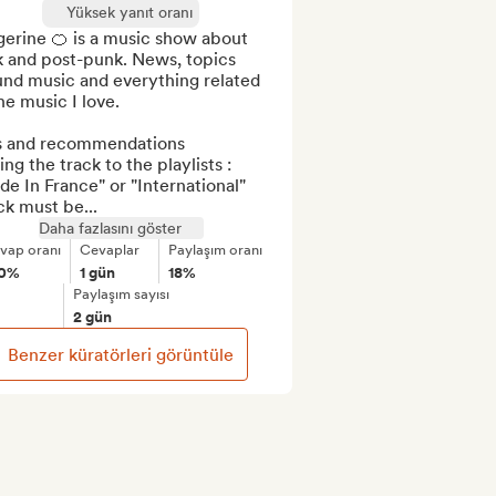
Yüksek yanıt oranı
erine 🍊 is a music show about 
 and post-punk. News, topics 
nd music and everything related 
he music I love.

s and recommendations

ng the track to the playlists : 
e In France" or "International" 
ck must be...
Daha fazlasını göster
vap oranı
Cevaplar
Paylaşım oranı
00%
1 gün
18%
Paylaşım sayısı
2 gün
Benzer küratörleri görüntüle