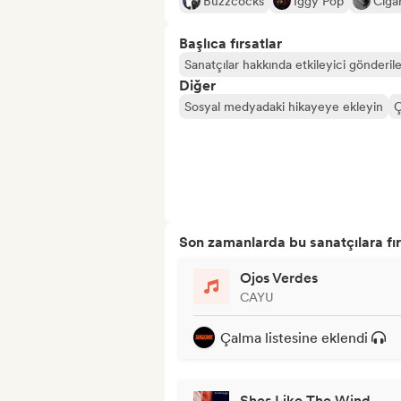
Buzzcocks
Iggy Pop
Ciga
Başlıca fırsatlar
Sanatçılar hakkında etkileyici gönderile
Diğer
Sosyal medyadaki hikayeye ekleyin
Ç
Son zamanlarda bu sanatçılara fır
Ojos Verdes
CAYU
Çalma listesine eklendi
Shes Like The Wind