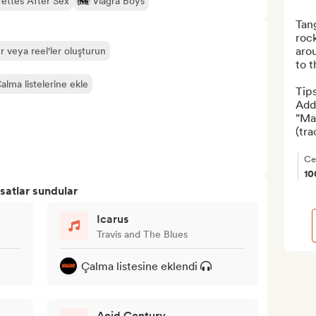
rettes After Sex
Viagra Boys
Tang
rock
arou
r veya reel'ler oluşturun
to t
alma listelerine ekle
Tip
Addi
"Mad
(tra
Ce
1
satlar sundular
Icarus
Travis and The Blues
Çalma listesine eklendi
Acid Century