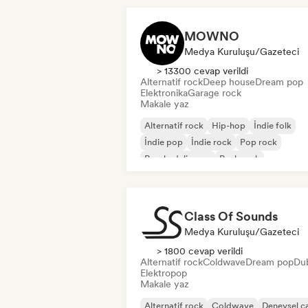
MOWNO
Medya Kuruluşu/Gazeteci
> 13300 cevap verildi
Alternatif rock
Deep house
Dream pop
Elektronika
Garage rock
Makale yaz
Alternatif rock
Hip-hop
İndie folk
İndie pop
İndie rock
Pop rock
Psychedelic pop
Punk rock
Class Of Sounds
Medya Kuruluşu/Gazeteci
> 1800 cevap verildi
Alternatif rock
Coldwave
Dream pop
Du
Elektropop
Makale yaz
Alternatif rock
Coldwave
Deneysel c