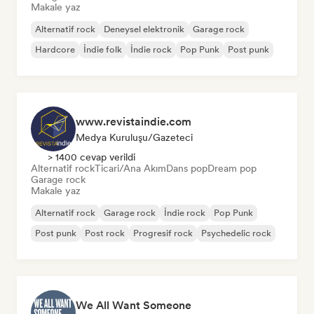
Makale yaz
Alternatif rock
Deneysel elektronik
Garage rock
Hardcore
İndie folk
İndie rock
Pop Punk
Post punk
www.revistaindie.com
Medya Kuruluşu/Gazeteci
> 1400 cevap verildi
Alternatif rock
Ticari/Ana Akım
Dans pop
Dream pop
Garage rock
Makale yaz
Alternatif rock
Garage rock
İndie rock
Pop Punk
Post punk
Post rock
Progresif rock
Psychedelic rock
We All Want Someone