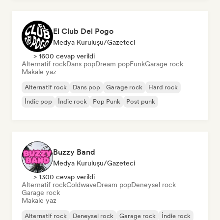
El Club Del Pogo
Medya Kuruluşu/Gazeteci
> 1600 cevap verildi
Alternatif rock
Dans pop
Dream pop
Funk
Garage rock
Makale yaz
Alternatif rock
Dans pop
Garage rock
Hard rock
İndie pop
İndie rock
Pop Punk
Post punk
Buzzy Band
Medya Kuruluşu/Gazeteci
> 1300 cevap verildi
Alternatif rock
Coldwave
Dream pop
Deneysel rock
Garage rock
Makale yaz
Alternatif rock
Deneysel rock
Garage rock
İndie rock