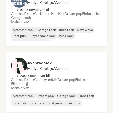
Medya Kuruluşu/Gazeteci
> 1000 cevap verildi
Alternatif rock
Chill/Lo-fi Hip-Hop
Dream pop
Elektronika
Garage rock
Makale yaz
Alternatif rock
Garage rock
İndie rock
New wave
Post punk
Psychedelic rock
Punk rock
Rock & Roll/Klasik Rock
AvanzadaMx
Medya Kuruluşu/Gazeteci
> 2000 cevap verildi
Alternatif rock
Country müzik
Dream pop
Elektropop
Film müziği
Makale yaz
Alternatif rock
Dream pop
Garage rock
Hard rock
İndie folk
İndie rock
Post punk
Punk rock