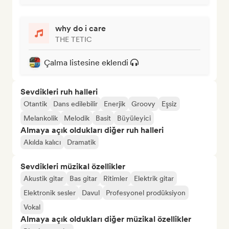
why do i care
THE TETIC
Çalma listesine eklendi
Sevdikleri ruh halleri
Otantik
Dans edilebilir
Enerjik
Groovy
Eşsiz
Melankolik
Melodik
Basit
Büyüleyici
Almaya açık oldukları diğer ruh halleri
Akılda kalıcı
Dramatik
Sevdikleri müzikal özellikler
Akustik gitar
Bas gitar
Ritimler
Elektrik gitar
Elektronik sesler
Davul
Profesyonel prodüksiyon
Vokal
Almaya açık oldukları diğer müzikal özellikler