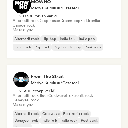
MOWNO
Medya Kuruluşu/Gazeteci
> 13300 cevap verildi
Alternatif rock
Deep house
Dream pop
Elektronika
Garage rock
Makale yaz
Alternatif rock
Hip-hop
İndie folk
İndie pop
İndie rock
Pop rock
Psychedelic pop
Punk rock
From The Strait
Medya Kuruluşu/Gazeteci
> 5100 cevap verildi
Alternatif rock
Blues
Coldwave
Elektronik rock
Deneysel rock
Makale yaz
Alternatif rock
Coldwave
Elektronik rock
Deneysel rock
İndie folk
İndie rock
Post punk
Post rock