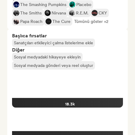
The Smashing Pumpkins
Placebo
The Smiths
Nirvana
R.E.M.
CKY
Papa Roach
The Cure
Tümünü göster +2
Başlıca fırsatlar
Sanatçıları etkileyici çalma listelerime ekle
Diğer
Sosyal medyadaki hikayeye ekleyin
Sosyal medyada gönderi veya reel oluştur
18.3k