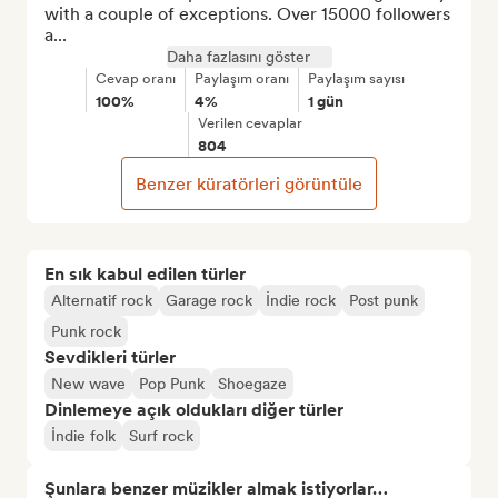
with a couple of exceptions. Over 15000 followers 
a...
Daha fazlasını göster
Cevap oranı
Paylaşım oranı
Paylaşım sayısı
100%
4%
1 gün
Verilen cevaplar
804
Benzer küratörleri görüntüle
En sık kabul edilen türler
Alternatif rock
Garage rock
İndie rock
Post punk
Punk rock
Sevdikleri türler
New wave
Pop Punk
Shoegaze
Dinlemeye açık oldukları diğer türler
İndie folk
Surf rock
Şunlara benzer müzikler almak istiyorlar…