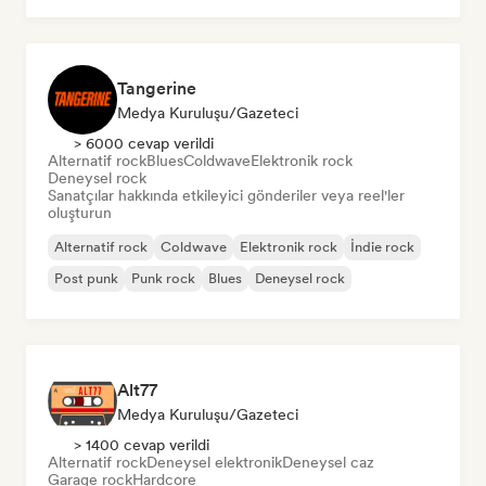
Tangerine
Medya Kuruluşu/Gazeteci
> 6000 cevap verildi
Alternatif rock
Blues
Coldwave
Elektronik rock
Deneysel rock
Sanatçılar hakkında etkileyici gönderiler veya reel'ler
oluşturun
Alternatif rock
Coldwave
Elektronik rock
İndie rock
Post punk
Punk rock
Blues
Deneysel rock
Alt77
Medya Kuruluşu/Gazeteci
> 1400 cevap verildi
Alternatif rock
Deneysel elektronik
Deneysel caz
Garage rock
Hardcore