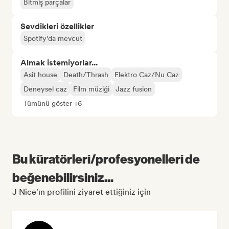
Bitmiş parçalar
Sevdikleri özellikler
Spotify'da mevcut
Almak istemiyorlar...
Asit house
Death/Thrash
Elektro Caz/Nu Caz
Deneysel caz
Film müziği
Jazz fusion
Tümünü göster +6
Bu küratörleri/profesyonelleri de
beğenebilirsiniz...
J Nice'ın profilini ziyaret ettiğiniz için