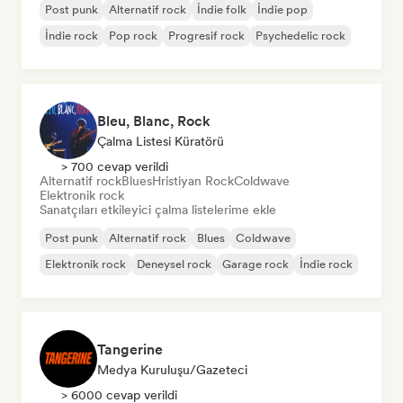
Post punk
Alternatif rock
İndie folk
İndie pop
İndie rock
Pop rock
Progresif rock
Psychedelic rock
Bleu, Blanc, Rock
Çalma Listesi Küratörü
> 700 cevap verildi
Alternatif rock
Blues
Hristiyan Rock
Coldwave
Elektronik rock
Sanatçıları etkileyici çalma listelerime ekle
Post punk
Alternatif rock
Blues
Coldwave
Elektronik rock
Deneysel rock
Garage rock
İndie rock
Tangerine
Medya Kuruluşu/Gazeteci
> 6000 cevap verildi