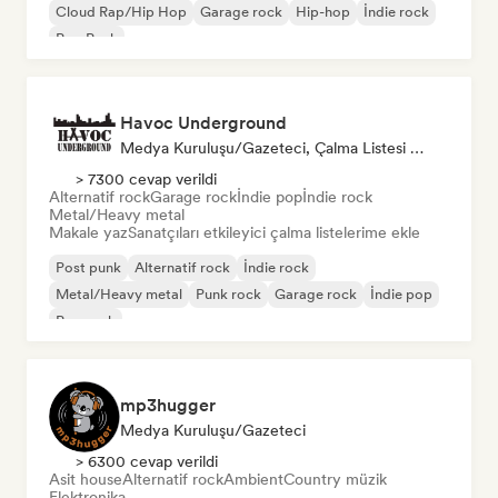
Cloud Rap/Hip Hop
Garage rock
Hip-hop
İndie rock
Pop Punk
Havoc Underground
Medya Kuruluşu/Gazeteci, Çalma Listesi Küratörü
> 7300 cevap verildi
Alternatif rock
Garage rock
İndie pop
İndie rock
Metal/Heavy metal
Makale yaz
Sanatçıları etkileyici çalma listelerime ekle
Post punk
Alternatif rock
İndie rock
Metal/Heavy metal
Punk rock
Garage rock
İndie pop
Pop rock
mp3hugger
Medya Kuruluşu/Gazeteci
> 6300 cevap verildi
Asit house
Alternatif rock
Ambient
Country müzik
Elektronika