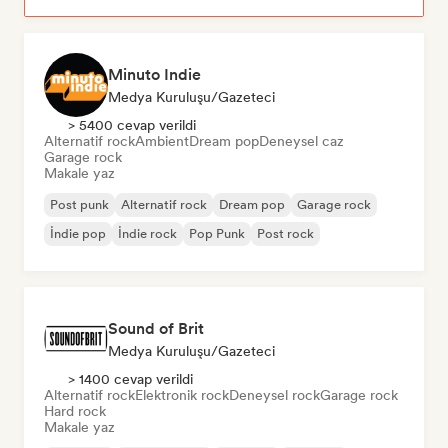
Minuto Indie
Medya Kuruluşu/Gazeteci
> 5400 cevap verildi
Alternatif rock
Ambient
Dream pop
Deneysel caz
Garage rock
Makale yaz
Post punk
Alternatif rock
Dream pop
Garage rock
İndie pop
İndie rock
Pop Punk
Post rock
Sound of Brit
Medya Kuruluşu/Gazeteci
> 1400 cevap verildi
Alternatif rock
Elektronik rock
Deneysel rock
Garage rock
Hard rock
Makale yaz