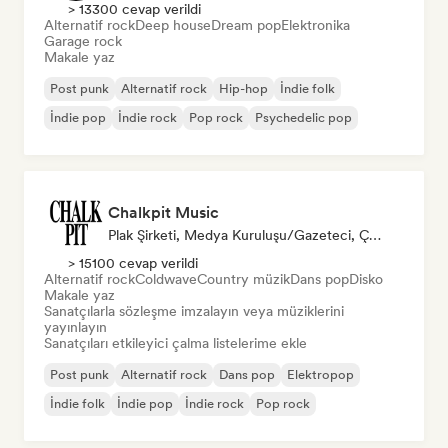
> 13300 cevap verildi
Alternatif rock
Deep house
Dream pop
Elektronika
Garage rock
Makale yaz
Post punk
Alternatif rock
Hip-hop
İndie folk
İndie pop
İndie rock
Pop rock
Psychedelic pop
Chalkpit Music
Plak Şirketi, Medya Kuruluşu/Gazeteci, Çalma Listesi Küratörü
> 15100 cevap verildi
Alternatif rock
Coldwave
Country müzik
Dans pop
Disko
Makale yaz
Sanatçılarla sözleşme imzalayın veya müziklerini
yayınlayın
Sanatçıları etkileyici çalma listelerime ekle
Post punk
Alternatif rock
Dans pop
Elektropop
İndie folk
İndie pop
İndie rock
Pop rock