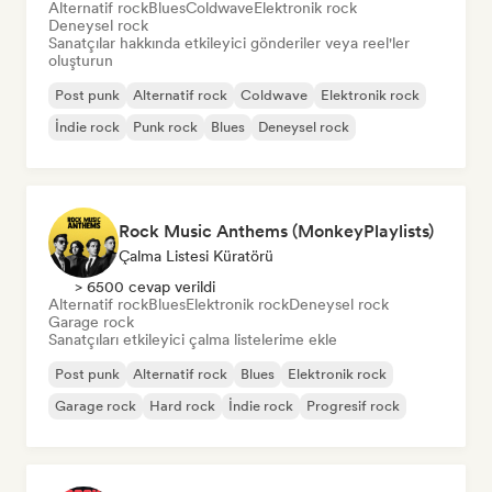
Alternatif rock
Blues
Coldwave
Elektronik rock
Deneysel rock
Sanatçılar hakkında etkileyici gönderiler veya reel'ler
oluşturun
Post punk
Alternatif rock
Coldwave
Elektronik rock
İndie rock
Punk rock
Blues
Deneysel rock
Rock Music Anthems (MonkeyPlaylists)
Çalma Listesi Küratörü
> 6500 cevap verildi
Alternatif rock
Blues
Elektronik rock
Deneysel rock
Garage rock
Sanatçıları etkileyici çalma listelerime ekle
Post punk
Alternatif rock
Blues
Elektronik rock
Garage rock
Hard rock
İndie rock
Progresif rock