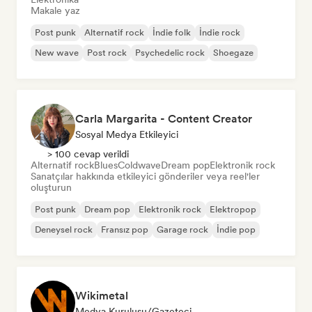
Makale yaz
Post punk
Alternatif rock
İndie folk
İndie rock
New wave
Post rock
Psychedelic rock
Shoegaze
Carla Margarita - Content Creator
Sosyal Medya Etkileyici
> 100 cevap verildi
Alternatif rock
Blues
Coldwave
Dream pop
Elektronik rock
Sanatçılar hakkında etkileyici gönderiler veya reel'ler
oluşturun
Post punk
Dream pop
Elektronik rock
Elektropop
Deneysel rock
Fransız pop
Garage rock
İndie pop
Wikimetal
Medya Kuruluşu/Gazeteci