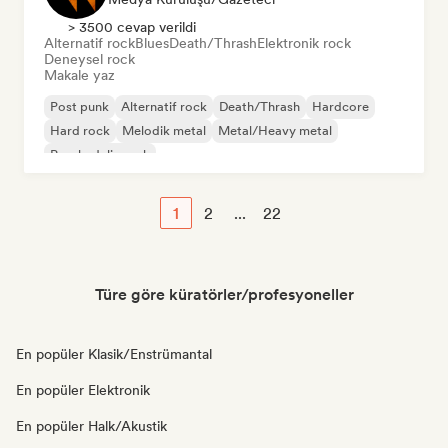
> 3500 cevap verildi
Alternatif rock
Blues
Death/Thrash
Elektronik rock
Deneysel rock
Makale yaz
Post punk
Alternatif rock
Death/Thrash
Hardcore
Hard rock
Melodik metal
Metal/Heavy metal
Psychedelic rock
1
2
...
22
Türe göre küratörler/profesyoneller
En popüler Klasik/Enstrümantal
En popüler Elektronik
En popüler Halk/Akustik