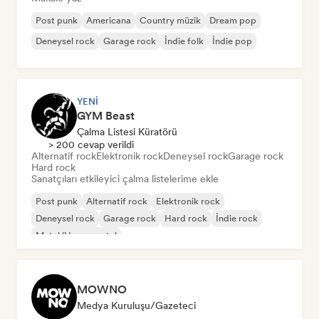
Post punk
Americana
Country müzik
Dream pop
Deneysel rock
Garage rock
İndie folk
İndie pop
YENI
GYM Beast
Çalma Listesi Küratörü
> 200 cevap verildi
Alternatif rock
Elektronik rock
Deneysel rock
Garage rock
Hard rock
Sanatçıları etkileyici çalma listelerime ekle
Post punk
Alternatif rock
Elektronik rock
Deneysel rock
Garage rock
Hard rock
İndie rock
Metal/Heavy metal
MOWNO
Medya Kuruluşu/Gazeteci