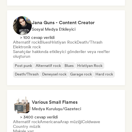
Jana Guns - Content Creator
Sosyal Medya Etkileyici
> 100 cevap verildi
Alternatif rock
Blues
Hristiyan Rock
Death/Thrash
Elektronik rock
Sanatçılar hakkında etkileyici gönderiler veya reel'ler
oluşturun
Post punk
Alternatif rock
Blues
Hristiyan Rock
Death/Thrash
Deneysel rock
Garage rock
Hard rock
Various Small Flames
Medya Kuruluşu/Gazeteci
> 3400 cevap verildi
Alternatif rock
Americana
Arap müziği
Coldwave
Country müzik
Makale yaz