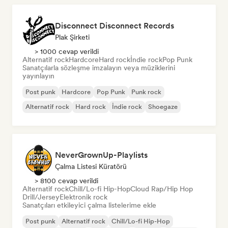
Disconnect Disconnect Records
Plak Şirketi
> 1000 cevap verildi
Alternatif rock
Hardcore
Hard rock
İndie rock
Pop Punk
Sanatçılarla sözleşme imzalayın veya müziklerini
yayınlayın
Post punk
Hardcore
Pop Punk
Punk rock
Alternatif rock
Hard rock
İndie rock
Shoegaze
NeverGrownUp-Playlists
Çalma Listesi Küratörü
> 8100 cevap verildi
Alternatif rock
Chill/Lo-fi Hip-Hop
Cloud Rap/Hip Hop
Drill/Jersey
Elektronik rock
Sanatçıları etkileyici çalma listelerime ekle
Post punk
Alternatif rock
Chill/Lo-fi Hip-Hop