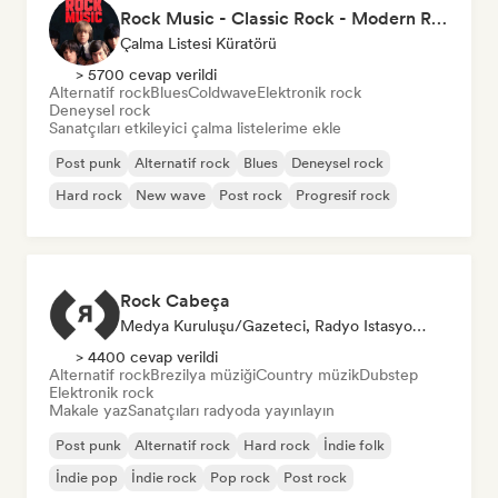
Rock Music - Classic Rock - Modern Rock
Çalma Listesi Küratörü
> 5700 cevap verildi
Alternatif rock
Blues
Coldwave
Elektronik rock
Deneysel rock
Sanatçıları etkileyici çalma listelerime ekle
Post punk
Alternatif rock
Blues
Deneysel rock
Hard rock
New wave
Post rock
Progresif rock
Rock Cabeça
Medya Kuruluşu/Gazeteci, Radyo Istasyonu
> 4400 cevap verildi
Alternatif rock
Brezilya müziği
Country müzik
Dubstep
Elektronik rock
Makale yaz
Sanatçıları radyoda yayınlayın
Post punk
Alternatif rock
Hard rock
İndie folk
İndie pop
İndie rock
Pop rock
Post rock