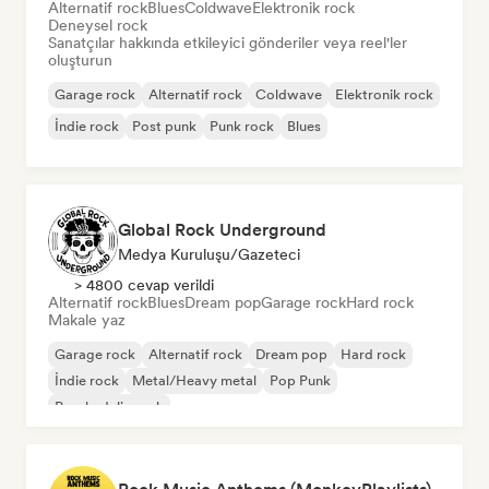
Alternatif rock
Blues
Coldwave
Elektronik rock
Deneysel rock
Sanatçılar hakkında etkileyici gönderiler veya reel'ler
oluşturun
Garage rock
Alternatif rock
Coldwave
Elektronik rock
İndie rock
Post punk
Punk rock
Blues
Global Rock Underground
Medya Kuruluşu/Gazeteci
> 4800 cevap verildi
Alternatif rock
Blues
Dream pop
Garage rock
Hard rock
Makale yaz
Garage rock
Alternatif rock
Dream pop
Hard rock
İndie rock
Metal/Heavy metal
Pop Punk
Psychedelic rock