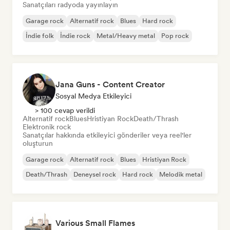
Sanatçıları radyoda yayınlayın
Garage rock
Alternatif rock
Blues
Hard rock
İndie folk
İndie rock
Metal/Heavy metal
Pop rock
Jana Guns - Content Creator
Sosyal Medya Etkileyici
> 100 cevap verildi
Alternatif rock
Blues
Hristiyan Rock
Death/Thrash
Elektronik rock
Sanatçılar hakkında etkileyici gönderiler veya reel'ler
oluşturun
Garage rock
Alternatif rock
Blues
Hristiyan Rock
Death/Thrash
Deneysel rock
Hard rock
Melodik metal
Various Small Flames