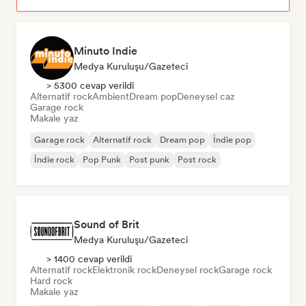
Minuto Indie
Medya Kuruluşu/Gazeteci
> 5300 cevap verildi
Alternatif rock
Ambient
Dream pop
Deneysel caz
Garage rock
Makale yaz
Garage rock
Alternatif rock
Dream pop
İndie pop
İndie rock
Pop Punk
Post punk
Post rock
Sound of Brit
Medya Kuruluşu/Gazeteci
> 1400 cevap verildi
Alternatif rock
Elektronik rock
Deneysel rock
Garage rock
Hard rock
Makale yaz