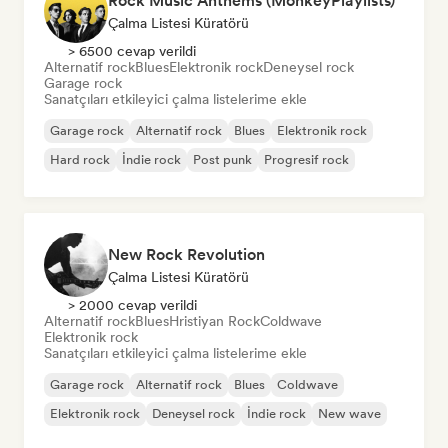
Rock Music Anthems (MonkeyPlaylists)
Çalma Listesi Küratörü
> 6500 cevap verildi
Alternatif rock
Blues
Elektronik rock
Deneysel rock
Garage rock
Sanatçıları etkileyici çalma listelerime ekle
Garage rock
Alternatif rock
Blues
Elektronik rock
Hard rock
İndie rock
Post punk
Progresif rock
New Rock Revolution
Çalma Listesi Küratörü
> 2000 cevap verildi
Alternatif rock
Blues
Hristiyan Rock
Coldwave
Elektronik rock
Sanatçıları etkileyici çalma listelerime ekle
Garage rock
Alternatif rock
Blues
Coldwave
Elektronik rock
Deneysel rock
İndie rock
New wave