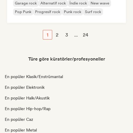
Garage rock
Alternatif rock
İndie rock
New wave
Pop Punk
Progresif rock
Punk rock
Surf rock
1
2
3
...
24
Türe göre küratörler/profesyoneller
En popüler Klasik/Enstrümantal
En popüler Elektronik
En popüler Halk/Akustik
En popüler Hip-hop/Rap
En popüler Caz
En popüler Metal