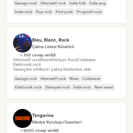
Garage rock
Alternatif rock
İndie folk
İndie pop
İndie rock
Pop rock
Post punk
Progresif rock
Bleu, Blanc, Rock
Çalma Listesi Küratörü
> 700 cevap verildi
Alternatif rock
Blues
Hristiyan Rock
Coldwave
Elektronik rock
Sanatçıları etkileyici çalma listelerime ekle
Garage rock
Alternatif rock
Blues
Coldwave
Elektronik rock
Deneysel rock
İndie rock
New wave
Tangerine
Medya Kuruluşu/Gazeteci
> 6000 cevap verildi