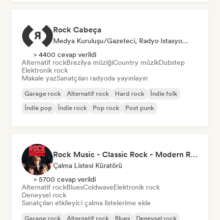
Rock Cabeça
Medya Kuruluşu/Gazeteci, Radyo Istasyonu
> 4400 cevap verildi
Alternatif rock
Brezilya müziği
Country müzik
Dubstep
Elektronik rock
Makale yaz
Sanatçıları radyoda yayınlayın
Garage rock
Alternatif rock
Hard rock
İndie folk
İndie pop
İndie rock
Pop rock
Post punk
Rock Music - Classic Rock - Modern Rock
Çalma Listesi Küratörü
> 5700 cevap verildi
Alternatif rock
Blues
Coldwave
Elektronik rock
Deneysel rock
Sanatçıları etkileyici çalma listelerime ekle
Garage rock
Alternatif rock
Blues
Deneysel rock