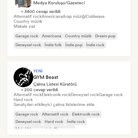
Medya Kuruluşu/Gazeteci
> 3400 cevap verildi
Alternatif rock
Americana
Arap müziği
Coldwave
Country müzik
Makale yaz
Garage rock
Americana
Country müzik
Dream pop
Deneysel rock
İndie folk
İndie pop
İndie rock
YENI
GYM Beast
Çalma Listesi Küratörü
> 200 cevap verildi
Alternatif rock
Elektronik rock
Deneysel rock
Garage rock
Hard rock
Sanatçıları etkileyici çalma listelerime ekle
Garage rock
Alternatif rock
Elektronik rock
Deneysel rock
Hard rock
İndie rock
Metal/Heavy metal
New wave