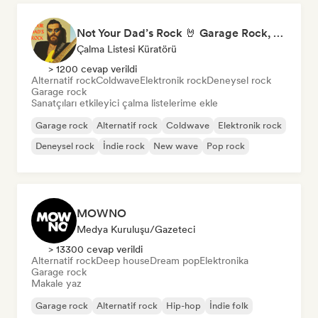
Not Your Dad’s Rock 🤘 Garage Rock, Alt-Rock & Indie Anthems
Çalma Listesi Küratörü
> 1200 cevap verildi
Alternatif rock
Coldwave
Elektronik rock
Deneysel rock
Garage rock
Sanatçıları etkileyici çalma listelerime ekle
Garage rock
Alternatif rock
Coldwave
Elektronik rock
Deneysel rock
İndie rock
New wave
Pop rock
MOWNO
Medya Kuruluşu/Gazeteci
> 13300 cevap verildi
Alternatif rock
Deep house
Dream pop
Elektronika
Garage rock
Makale yaz
Garage rock
Alternatif rock
Hip-hop
İndie folk