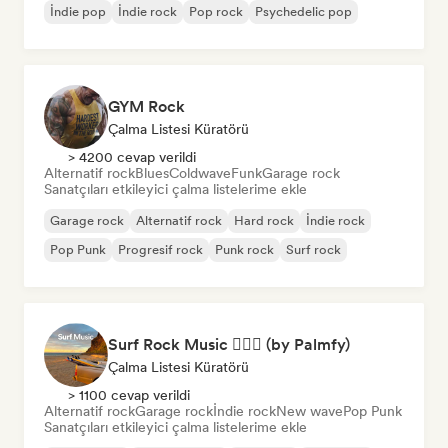
İndie pop
İndie rock
Pop rock
Psychedelic pop
GYM Rock
Çalma Listesi Küratörü
> 4200 cevap verildi
Alternatif rock
Blues
Coldwave
Funk
Garage rock
Sanatçıları etkileyici çalma listelerime ekle
Garage rock
Alternatif rock
Hard rock
İndie rock
Pop Punk
Progresif rock
Punk rock
Surf rock
Surf Rock Music 🏄🏻‍♂️ (by Palmfy)
Çalma Listesi Küratörü
> 1100 cevap verildi
Alternatif rock
Garage rock
İndie rock
New wave
Pop Punk
Sanatçıları etkileyici çalma listelerime ekle