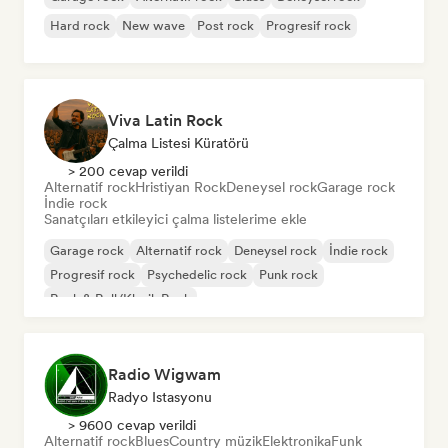
Hard rock
New wave
Post rock
Progresif rock
Viva Latin Rock
Çalma Listesi Küratörü
> 200 cevap verildi
Alternatif rock
Hristiyan Rock
Deneysel rock
Garage rock
İndie rock
Sanatçıları etkileyici çalma listelerime ekle
Garage rock
Alternatif rock
Deneysel rock
İndie rock
Progresif rock
Psychedelic rock
Punk rock
Rock & Roll/Klasik Rock
Radio Wigwam
Radyo Istasyonu
> 9600 cevap verildi
Alternatif rock
Blues
Country müzik
Elektronika
Funk