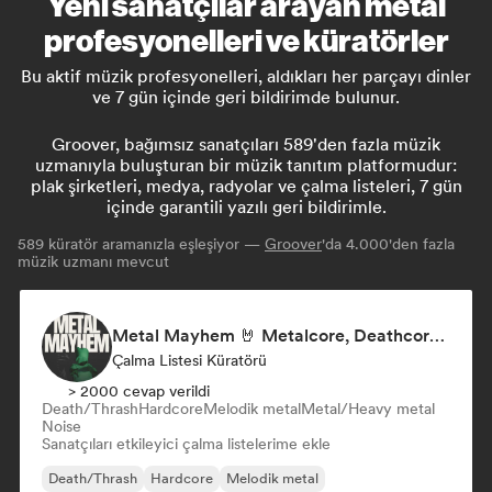
Yeni sanatçılar arayan metal
profesyonelleri ve küratörler
Bu aktif müzik profesyonelleri, aldıkları her parçayı dinler
ve 7 gün içinde geri bildirimde bulunur.
Groover, bağımsız sanatçıları 589'den fazla müzik
uzmanıyla buluşturan bir müzik tanıtım platformudur:
plak şirketleri, medya, radyolar ve çalma listeleri, 7 gün
içinde garantili yazılı geri bildirimle.
589
küratör aramanızla eşleşiyor —
Groover
'da 4.000'den fazla
müzik uzmanı mevcut
Metal Mayhem 🤘 Metalcore, Deathcore & Progressive Metal
Çalma Listesi Küratörü
> 2000 cevap verildi
Death/Thrash
Hardcore
Melodik metal
Metal/Heavy metal
Noise
Sanatçıları etkileyici çalma listelerime ekle
Death/Thrash
Hardcore
Melodik metal