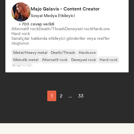
Majo Galavis - Content Creator
Sosyal Medya Etkileyici
> 700 cevap verildi
Alternatif rock
Death/Thrash
Deneysel rock
Hardcore
Hard rock
Sanatçılar hakkında etkileyici gönderiler veya reel'ler
oluşturun
Metal/Heavy metal
Death/Thrash
Hardcore
Melodik metal
Alternatif rock
Deneysel rock
Hard rock
İndie rock
1
2
...
33