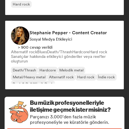
Hard rock
Stephanie Pepper - Content Creator
Sosyal Medya Etkileyici
> 900 cevap verildi
Alternatif rock
Blues
Death/Thrash
Hardcore
Hard rock
Sanatçılar hakkında etkileyici gönderiler veya reel'ler
oluşturun
Death/Thrash
Hardcore
Melodik metal
Metal/Heavy metal
Alternatif rock
Hard rock
İndie rock
Rock & Roll/Klasik Rock
Bu müzik profesyonelleriyle
iletişime geçmek ister misiniz?
Parçanızı 3.000'den fazla müzik
profesyoneliyle ve küratörle gönderin.