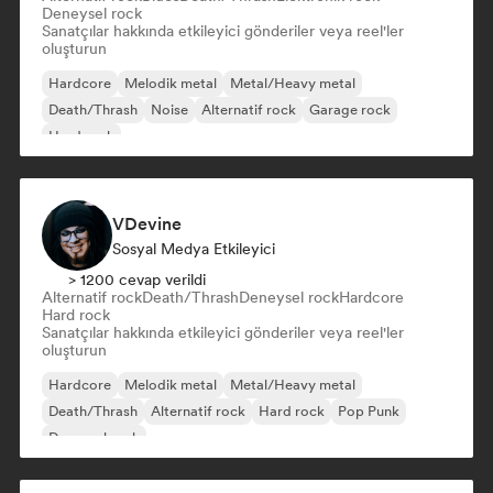
Deneysel rock
Sanatçılar hakkında etkileyici gönderiler veya reel'ler
oluşturun
Hardcore
Melodik metal
Metal/Heavy metal
Death/Thrash
Noise
Alternatif rock
Garage rock
Hard rock
VDevine
Sosyal Medya Etkileyici
> 1200 cevap verildi
Alternatif rock
Death/Thrash
Deneysel rock
Hardcore
Hard rock
Sanatçılar hakkında etkileyici gönderiler veya reel'ler
oluşturun
Hardcore
Melodik metal
Metal/Heavy metal
Death/Thrash
Alternatif rock
Hard rock
Pop Punk
Deneysel rock