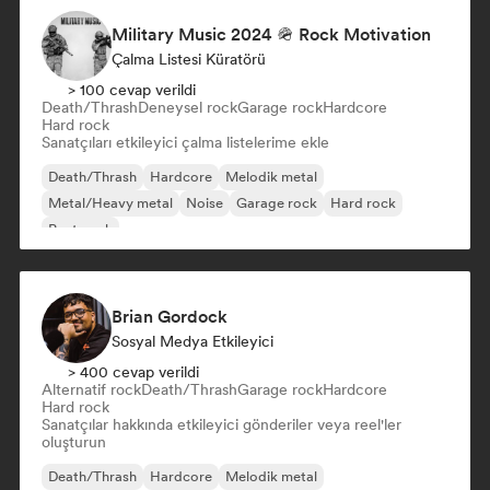
Military Music 2024 🪖 Rock Motivation
Çalma Listesi Küratörü
> 100 cevap verildi
Death/Thrash
Deneysel rock
Garage rock
Hardcore
Hard rock
Sanatçıları etkileyici çalma listelerime ekle
Death/Thrash
Hardcore
Melodik metal
Metal/Heavy metal
Noise
Garage rock
Hard rock
Post punk
Brian Gordock
Sosyal Medya Etkileyici
> 400 cevap verildi
Alternatif rock
Death/Thrash
Garage rock
Hardcore
Hard rock
Sanatçılar hakkında etkileyici gönderiler veya reel'ler
oluşturun
Death/Thrash
Hardcore
Melodik metal