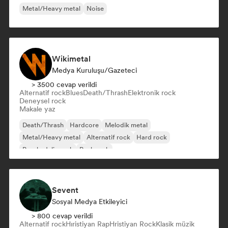
Metal/Heavy metal
Noise
Wikimetal
Medya Kuruluşu/Gazeteci
> 3500 cevap verildi
Alternatif rock
Blues
Death/Thrash
Elektronik rock
Deneysel rock
Makale yaz
Death/Thrash
Hardcore
Melodik metal
Metal/Heavy metal
Alternatif rock
Hard rock
Psychedelic rock
Punk rock
Sevent
Sosyal Medya Etkileyici
> 800 cevap verildi
Alternatif rock
Hıristiyan Rap
Hristiyan Rock
Klasik müzik