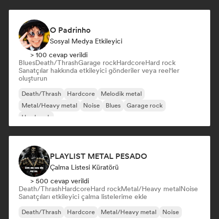
O Padrinho
Sosyal Medya Etkileyici
> 100 cevap verildi
Blues
Death/Thrash
Garage rock
Hardcore
Hard rock
Sanatçılar hakkında etkileyici gönderiler veya reel'ler
oluşturun
Death/Thrash
Hardcore
Melodik metal
Metal/Heavy metal
Noise
Blues
Garage rock
Hard rock
PLAYLIST METAL PESADO
Çalma Listesi Küratörü
> 500 cevap verildi
Death/Thrash
Hardcore
Hard rock
Metal/Heavy metal
Noise
Sanatçıları etkileyici çalma listelerime ekle
Death/Thrash
Hardcore
Metal/Heavy metal
Noise