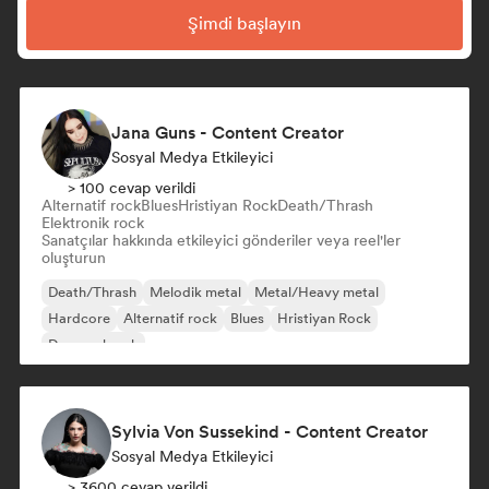
Şimdi başlayın
Jana Guns - Content Creator
Sosyal Medya Etkileyici
> 100 cevap verildi
Alternatif rock
Blues
Hristiyan Rock
Death/Thrash
Elektronik rock
Sanatçılar hakkında etkileyici gönderiler veya reel'ler
oluşturun
Death/Thrash
Melodik metal
Metal/Heavy metal
Hardcore
Alternatif rock
Blues
Hristiyan Rock
Deneysel rock
Sylvia Von Sussekind - Content Creator
Sosyal Medya Etkileyici
> 3600 cevap verildi