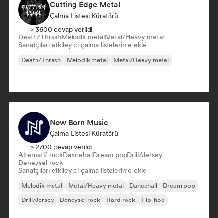
Cutting Edge Metal
Çalma Listesi Küratörü
> 3600 cevap verildi
Death/Thrash
Melodik metal
Metal/Heavy metal
Sanatçıları etkileyici çalma listelerime ekle
Death/Thrash
Melodik metal
Metal/Heavy metal
Now Born Music
Çalma Listesi Küratörü
> 2700 cevap verildi
Alternatif rock
Dancehall
Dream pop
Drill/Jersey
Deneysel rock
Sanatçıları etkileyici çalma listelerime ekle
Melodik metal
Metal/Heavy metal
Dancehall
Dream pop
Drill/Jersey
Deneysel rock
Hard rock
Hip-hop