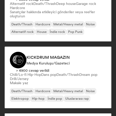
Alternatif rock
Death/Thrash
Deep house
Garage rock
Hardcore
Sanatçılar hakkında etkileyici gönderiler veya reel'ler
oluşturun
Death/Thrash
Hardcore
Metal/Heavy metal
Noise
Alternatif rock
House
İndie rock
Pop Punk
KICKDRUM MAGAZIN
Medya Kuruluşu/Gazeteci
> 4900 cevap verildi
Chill/Lo-fi Hip-Hop
Dans pop
Death/Thrash
Dream pop
Drill/Jersey
Makale yaz
Death/Thrash
Hardcore
Metal/Heavy metal
Noise
Elektropop
Hip-hop
İndie pop
Uluslararası rap