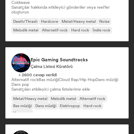
Coldwave
Sanatçılar hakkında etkileyici gönderiler veya reel'ler
oluşturun
Death/Thrash
Hardcore
Metal/Heavy metal
Noise
Melodik metal
Alternatif rock
Hard rock
İndie rock
Epic Gaming Soundtracks
Çalma Listesi Küratörü
> 2600 cevap verildi
Alternatif rock
Bas müziği
Cloud Rap/Hip Hop
Dans müziği
Dans pop
Sanatçıları etkileyici çalma listelerime ekle
Metal/Heavy metal
Melodik metal
Alternatif rock
Bas müziği
Dans müziği
Elektropop
Hard rock
Hyperpop