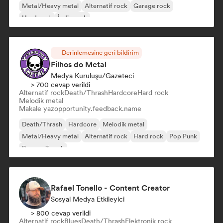
Metal/Heavy metal
Alternatif rock
Garage rock
Hard rock
İndie rock
Derinlemesine geri bildirim
Filhos do Metal
Medya Kuruluşu/Gazeteci
> 700 cevap verildi
Alternatif rock
Death/Thrash
Hardcore
Hard rock
Melodik metal
Makale yaz
opportunity.feedback.name
Death/Thrash
Hardcore
Melodik metal
Metal/Heavy metal
Alternatif rock
Hard rock
Pop Punk
Progresif rock
Rafael Tonello - Content Creator
Sosyal Medya Etkileyici
> 800 cevap verildi
Alternatif rock
Blues
Death/Thrash
Elektronik rock