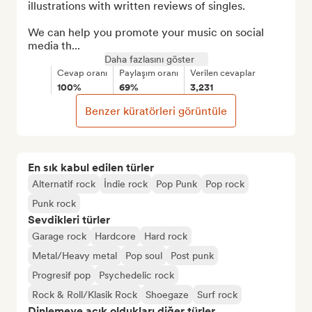
illustrations with written reviews of singles.

We can help you promote your music on social 
media th...
Daha fazlasını göster
Cevap oranı
Paylaşım oranı
Verilen cevaplar
100%
69%
3,231
Benzer küratörleri görüntüle
En sık kabul edilen türler
Alternatif rock
İndie rock
Pop Punk
Pop rock
Punk rock
Sevdikleri türler
Garage rock
Hardcore
Hard rock
Metal/Heavy metal
Pop soul
Post punk
Progresif pop
Psychedelic rock
Rock & Roll/Klasik Rock
Shoegaze
Surf rock
Dinlemeye açık oldukları diğer türler