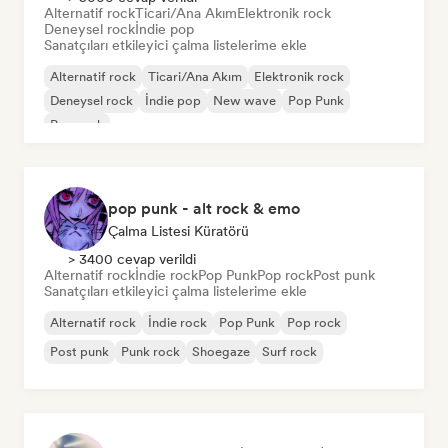
Alternatif rock
Ticari/Ana Akım
Elektronik rock
Deneysel rock
İndie pop
Sanatçıları etkileyici çalma listelerime ekle
Alternatif rock
Ticari/Ana Akım
Elektronik rock
Deneysel rock
İndie pop
New wave
Pop Punk
Pop rock
pop punk - alt rock & emo
Çalma Listesi Küratörü
> 3400 cevap verildi
Alternatif rock
İndie rock
Pop Punk
Pop rock
Post punk
Sanatçıları etkileyici çalma listelerime ekle
Alternatif rock
İndie rock
Pop Punk
Pop rock
Post punk
Punk rock
Shoegaze
Surf rock