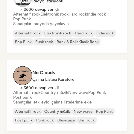
Radyo Istasyonu
> 2600 cevap verildi
Alternatif rock
Elektronik rock
Hard rock
İndie rock
Pop Punk
Sanatçıları radyoda yayınlayın
Alternatif rock
Elektronik rock
Hard rock
İndie rock
Pop Punk
Punk rock
Rock & Roll/Klasik Rock
No Clouds
Çalma Listesi Küratörü
> 3500 cevap verildi
Alternatif rock
Country müzik
New wave
Pop Punk
Post punk
Sanatçıları etkileyici çalma listelerime ekle
Alternatif rock
Country müzik
New wave
Pop Punk
Post punk
Punk rock
Shoegaze
Surf rock