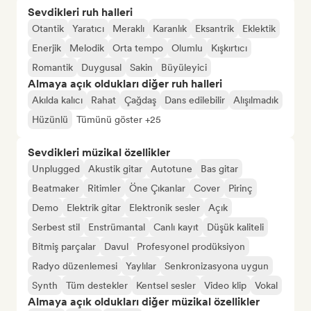
Sevdikleri ruh halleri
Otantik
Yaratıcı
Meraklı
Karanlık
Eksantrik
Eklektik
Enerjik
Melodik
Orta tempo
Olumlu
Kışkırtıcı
Romantik
Duygusal
Sakin
Büyüleyici
Almaya açık oldukları diğer ruh halleri
Akılda kalıcı
Rahat
Çağdaş
Dans edilebilir
Alışılmadık
Hüzünlü
Tümünü göster +25
Sevdikleri müzikal özellikler
Unplugged
Akustik gitar
Autotune
Bas gitar
Beatmaker
Ritimler
Öne Çıkanlar
Cover
Pirinç
Demo
Elektrik gitar
Elektronik sesler
Açık
Serbest stil
Enstrümantal
Canlı kayıt
Düşük kaliteli
Bitmiş parçalar
Davul
Profesyonel prodüksiyon
Radyo düzenlemesi
Yaylılar
Senkronizasyona uygun
Synth
Tüm destekler
Kentsel sesler
Video klip
Vokal
Almaya açık oldukları diğer müzikal özellikler