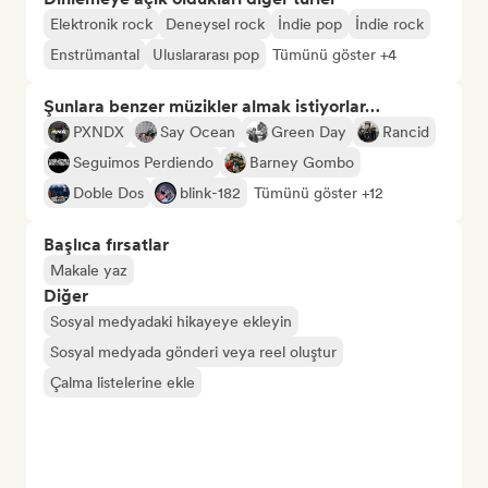
Elektronik rock
Deneysel rock
İndie pop
İndie rock
Enstrümantal
Uluslararası pop
Tümünü göster +4
Şunlara benzer müzikler almak istiyorlar…
PXNDX
Say Ocean
Green Day
Rancid
Seguimos Perdiendo
Barney Gombo
Doble Dos
blink-182
Tümünü göster +12
Başlıca fırsatlar
Makale yaz
Diğer
Sosyal medyadaki hikayeye ekleyin
Sosyal medyada gönderi veya reel oluştur
Çalma listelerine ekle