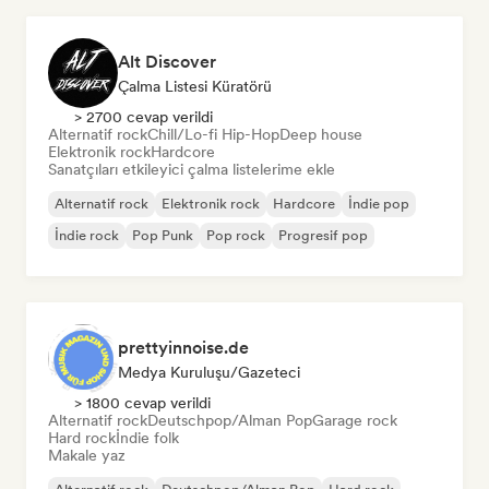
Alt Discover
Çalma Listesi Küratörü
> 2700 cevap verildi
Alternatif rock
Chill/Lo-fi Hip-Hop
Deep house
Elektronik rock
Hardcore
Sanatçıları etkileyici çalma listelerime ekle
Alternatif rock
Elektronik rock
Hardcore
İndie pop
İndie rock
Pop Punk
Pop rock
Progresif pop
prettyinnoise.de
Medya Kuruluşu/Gazeteci
> 1800 cevap verildi
Alternatif rock
Deutschpop/Alman Pop
Garage rock
Hard rock
İndie folk
Makale yaz