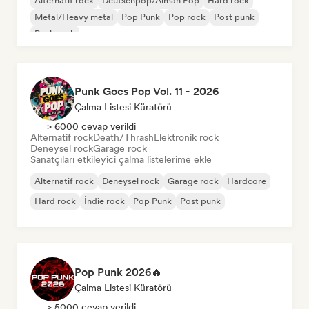
Alternatif rock
Deutschpop/Alman Pop
Hard rock
Metal/Heavy metal
Pop Punk
Pop rock
Post punk
Punk rock
Punk Goes Pop Vol. 11 - 2026
Çalma Listesi Küratörü
> 6000 cevap verildi
Alternatif rock
Death/Thrash
Elektronik rock
Deneysel rock
Garage rock
Sanatçıları etkileyici çalma listelerime ekle
Alternatif rock
Deneysel rock
Garage rock
Hardcore
Hard rock
İndie rock
Pop Punk
Post punk
Pop Punk 2026🔥
Çalma Listesi Küratörü
> 5000 cevap verildi