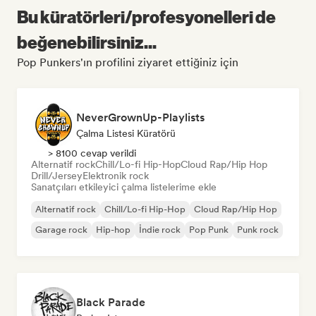
Bu küratörleri/profesyonelleri de
beğenebilirsiniz...
Pop Punkers'ın profilini ziyaret ettiğiniz için
NeverGrownUp-Playlists
Çalma Listesi Küratörü
> 8100 cevap verildi
Alternatif rock
Chill/Lo-fi Hip-Hop
Cloud Rap/Hip Hop
Drill/Jersey
Elektronik rock
Sanatçıları etkileyici çalma listelerime ekle
Alternatif rock
Chill/Lo-fi Hip-Hop
Cloud Rap/Hip Hop
Garage rock
Hip-hop
İndie rock
Pop Punk
Punk rock
Black Parade