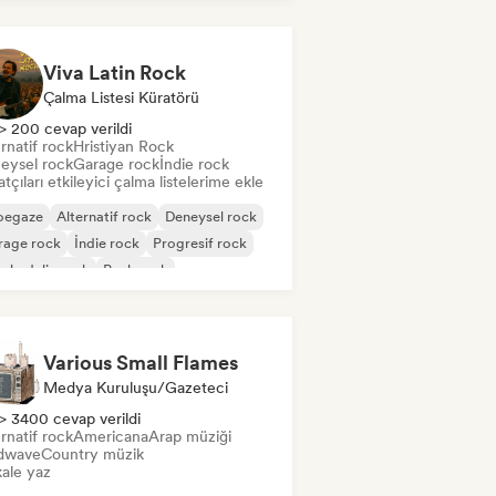
Viva Latin Rock
Çalma Listesi Küratörü
> 200 cevap verildi
rnatif rock
Hristiyan Rock
eysel rock
Garage rock
İndie rock
tçıları etkileyici çalma listelerime ekle
oegaze
Alternatif rock
Deneysel rock
rage rock
İndie rock
Progresif rock
chedelic rock
Punk rock
Various Small Flames
Medya Kuruluşu/Gazeteci
> 3400 cevap verildi
rnatif rock
Americana
Arap müziği
dwave
Country müzik
ale yaz