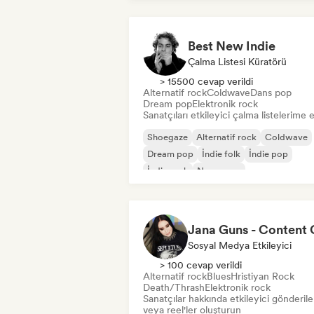
Best New Indie
Çalma Listesi Küratörü
> 15500 cevap verildi
Alternatif rock
Coldwave
Dans pop
Dream pop
Elektronik rock
Sanatçıları etkileyici çalma listelerime 
Shoegaze
Alternatif rock
Coldwave
Dream pop
İndie folk
İndie pop
İndie rock
New wave
Sosyal Medya Etkileyici
> 100 cevap verildi
Alternatif rock
Blues
Hristiyan Rock
Death/Thrash
Elektronik rock
Sanatçılar hakkında etkileyici gönderile
veya reel'ler oluşturun