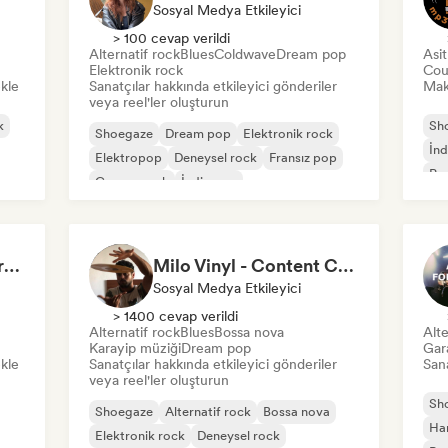
Sosyal Medya Etkileyici
> 100 cevap verildi
Alternatif rock
Blues
Coldwave
Dream pop
Asi
Elektronik rock
Cou
ekle
Sanatçılar hakkında etkileyici gönderiler
Mak
veya reel'ler oluşturun
k
Sh
Shoegaze
Dream pop
Elektronik rock
İnd
Elektropop
Deneysel rock
Fransız pop
Pos
Garage rock
İndie pop
The End of a Movie (credit scenes) 🎞️ Cinematic Dream Pop & Bedroom Indie
Milo Vinyl - Content Creator
Sosyal Medya Etkileyici
> 1400 cevap verildi
Alternatif rock
Blues
Bossa nova
Alte
Karayip müziği
Dream pop
Gar
ekle
Sanatçılar hakkında etkileyici gönderiler
Sana
veya reel'ler oluşturun
Sh
Shoegaze
Alternatif rock
Bossa nova
Ha
Elektronik rock
Deneysel rock