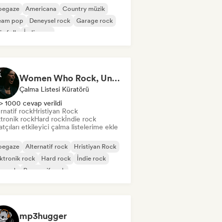
oegaze
Americana
Country müzik
eam pop
Deneysel rock
Garage rock
ie folk
İndie pop
Women Who Rock, Unapologetically
Çalma Listesi Küratörü
> 1000 cevap verildi
rnatif rock
Hristiyan Rock
tronik rock
Hard rock
İndie rock
tçıları etkileyici çalma listelerime ekle
oegaze
Alternatif rock
Hristiyan Rock
ktronik rock
Hard rock
İndie rock
p rock
Progresif rock
mp3hugger