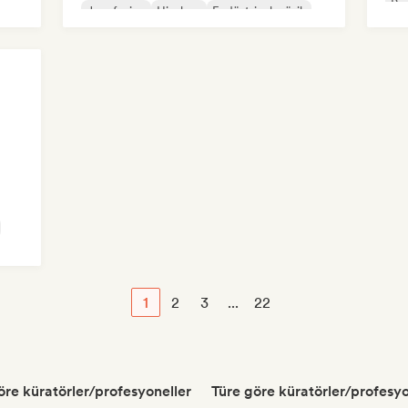
Po
Jazz fusion
Hip-hop
Endüstriyel müzik
1
2
3
...
22
göre küratörler/profesyoneller
Türe göre küratörler/profesyo