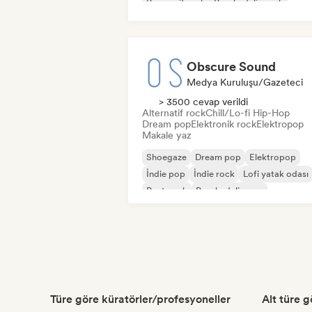
Progresif rock
Psychedelic rock
Obscure Sound
Medya Kuruluşu/Gazeteci
> 3500 cevap verildi
Alternatif rock
Chill/Lo-fi Hip-Hop
Dream pop
Elektronik rock
Elektropop
Makale yaz
Shoegaze
Dream pop
Elektropop
İndie pop
İndie rock
Lofi yatak odası
Post punk
Psychedelic pop
Türe göre küratörler/profesyoneller
Alt türe 