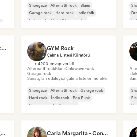
Shoegaze
Alternatif rock
Blues
Sh
Garage rock
Hard rock
İndie folk
Dr
İndie rock
Metal/Heavy metal
İnd
k
Disconnect Disconnect Records
GYM Rock
Çalma Listesi Küratörü
> 4200 cevap verildi
Alternatif rock
Blues
Coldwave
Funk
Alte
Garage rock
Elek
Sanatçıları etkileyici çalma listelerime ekle
Sana
Shoegaze
Alternatif rock
Garage rock
Sh
Hard rock
İndie rock
Pop Punk
Ele
Progresif rock
Punk rock
Po
Surf Rock Music 🏄🏻‍♂️ (by Palmfy)
Carla Margarita - Content Creator