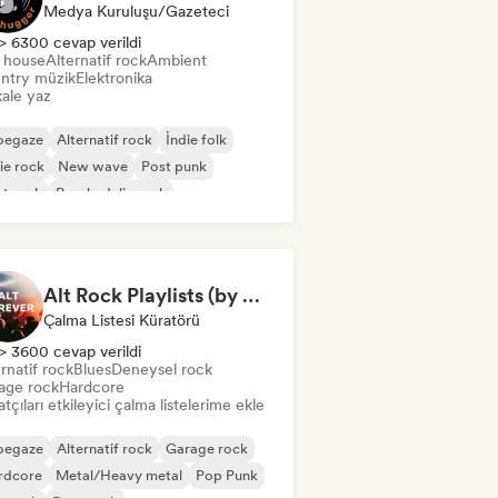
Medya Kuruluşu/Gazeteci
> 6300 cevap verildi
t house
Alternatif rock
Ambient
ntry müzik
Elektronika
ale yaz
oegaze
Alternatif rock
İndie folk
ie rock
New wave
Post punk
t rock
Psychedelic rock
Alt Rock Playlists (by Saticöy)
Çalma Listesi Küratörü
> 3600 cevap verildi
rnatif rock
Blues
Deneysel rock
age rock
Hardcore
tçıları etkileyici çalma listelerime ekle
oegaze
Alternatif rock
Garage rock
rdcore
Metal/Heavy metal
Pop Punk