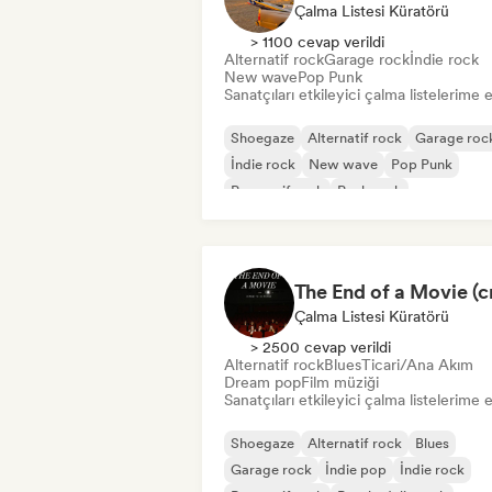
Çalma Listesi Küratörü
> 1100 cevap verildi
Alternatif rock
Garage rock
İndie rock
New wave
Pop Punk
Sanatçıları etkileyici çalma listelerime 
Shoegaze
Alternatif rock
Garage roc
İndie rock
New wave
Pop Punk
Progresif rock
Punk rock
Çalma Listesi Küratörü
> 2500 cevap verildi
Alternatif rock
Blues
Ticari/Ana Akım
Dream pop
Film müziği
Sanatçıları etkileyici çalma listelerime 
Shoegaze
Alternatif rock
Blues
Garage rock
İndie pop
İndie rock