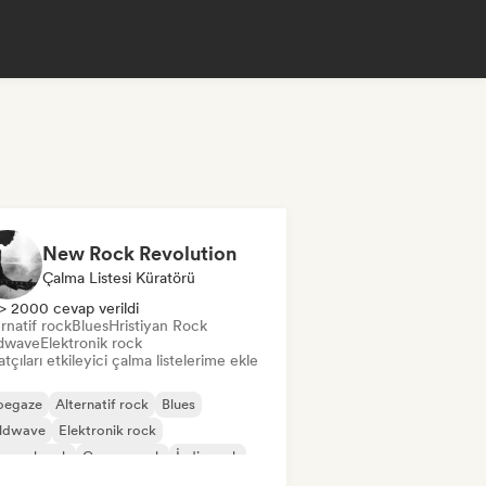
New Rock Revolution
Çalma Listesi Küratörü
> 2000 cevap verildi
rnatif rock
Blues
Hristiyan Rock
dwave
Elektronik rock
tçıları etkileyici çalma listelerime ekle
oegaze
Alternatif rock
Blues
ldwave
Elektronik rock
eysel rock
Garage rock
İndie rock