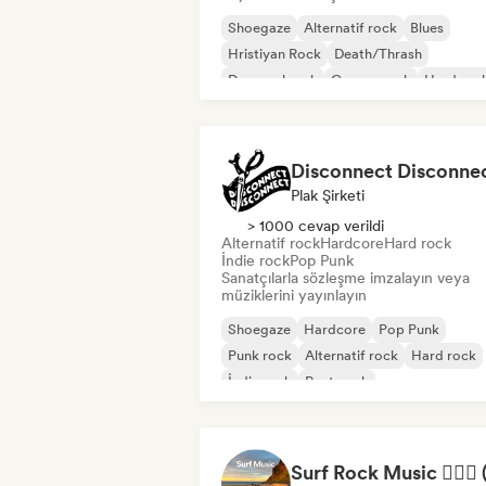
Shoegaze
Alternatif rock
Blues
Hristiyan Rock
Death/Thrash
Deneysel rock
Garage rock
Hard roc
Plak Şirketi
> 1000 cevap verildi
Alternatif rock
Hardcore
Hard rock
İndie rock
Pop Punk
Sanatçılarla sözleşme imzalayın veya
müziklerini yayınlayın
Shoegaze
Hardcore
Pop Punk
Punk rock
Alternatif rock
Hard rock
İndie rock
Post punk