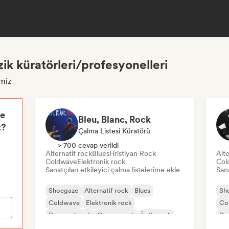
ik küratörleri/profesyonelleri
miz
le
Bleu, Blanc, Rock
z?
Çalma Listesi Küratörü
> 700 cevap verildi
Alternatif rock
Blues
Hristiyan Rock
Alte
Coldwave
Elektronik rock
Col
Sanatçıları etkileyici çalma listelerime ekle
Sana
Shoegaze
Alternatif rock
Blues
Sh
Coldwave
Elektronik rock
Co
Deneysel rock
Garage rock
İndie rock
Den