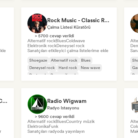
Rock Music - Classic Rock - Modern Rock
Çalma Listesi Küratörü
> 5700 cevap verildi
Alternatif rock
Blues
Coldwave
Alte
Elektronik rock
Deneysel rock
Den
ekle
Sanatçıları etkileyici çalma listelerime ekle
Sana
Shoegaze
Alternatif rock
Blues
Sh
Deneysel rock
Hard rock
New wave
Ga
Post rock
Progresif rock
Psy
Jana Guns - Content Creator
Radio Wigwam
Radyo Istasyonu
> 9600 cevap verildi
Alternatif rock
Blues
Country müzik
Alte
Elektronika
Funk
Col
r
Sanatçıları radyoda yayınlayın
Mak