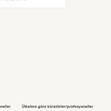
p rock
Post punk
neller
Ülkelere göre küratörler/profesyoneller