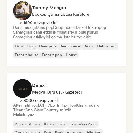
Tommy Menger
Booker, Çalma Listesi Küratörü
> 1800 cevap verildi
Dans müziği
Dans pop
Deep house
Disko
Elektropop
Sanatçıları canlı etkinlik fırsatlarıyla buluşturun
Sanatçıları etkileyici çalma listelerime ekle
Dans müziği
Dans pop
Deep house
Disko
Elektropop
Fransız house
Fransız pop
House
Dulaxi
Medya Kuruluşu/Gazeteci
> 3000 cevap verildi
Alternatif rock
Chill/Lo-fi Hip-Hop
Klasik müzik
Ticari/Ana Akım
Country müzik
Makale yaz
Alternatif rock
Klasik müzik
Ticari/Ana Akım
Country müzik
Dub
Funk
Hardcore
Hip-hop