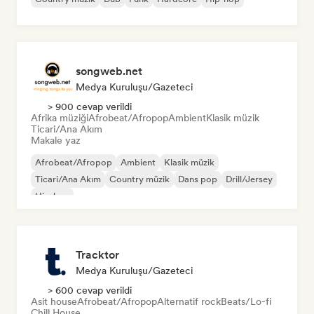
songweb.net
Medya Kuruluşu/Gazeteci
> 900 cevap verildi
Afrika müziği
Afrobeat/Afropop
Ambient
Klasik müzik
Ticari/Ana Akım
Makale yaz
Afrobeat/Afropop
Ambient
Klasik müzik
Ticari/Ana Akım
Country müzik
Dans pop
Drill/Jersey
Hip-hop
Tracktor
Medya Kuruluşu/Gazeteci
> 600 cevap verildi
Asit house
Afrobeat/Afropop
Alternatif rock
Beats/Lo-fi
Chill House