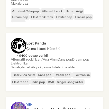
Makale yaz
Afrobeat/Afropop
Alternatif rock
Dans müziği
Dream pop
Elektronik rock
Elektropop
Fransız pop
Hip-hop
Lost Panda
Çalma Listesi Küratörü
> 9400 cevap verildi
Alternatif rock
Ticari/Ana Akım
Dans pop
Dream pop
Elektronika
Sanatçıları etkileyici çalma listelerime ekle
Ticari/Ana Akım
Dans pop
Dream pop
Elektronika
Elektropop
İndie pop
R&B
Singer-songwriter
YENI