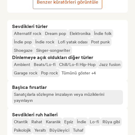
Benzer küratörleri görüntüle
Sevdikleri türler
Alternatif rock
Dream pop
Elektronika
İndie folk
İndie pop
İndie rock
Lofi yatak odası
Post punk
Shoegaze
Singer-songwriter
Dinlemeye açık oldukları diğer türler
Ambient
Beats/Lo-fi
Chill/Lo-fi Hip-Hop
Jazz fusion
Garage rock
Pop rock
Tümünü göster +4
Başlıca fırsatlar
Sanatçılarla sözleşme imzalayın veya müziklerini
yayınlayın
Sevdikleri ruh halleri
Otantik
Rahat
Karanlık
Eşsiz
İndie
Lo-fi
Rüya gibi
Psikolojik
Yeraltı
Büyüleyici
Tuhaf