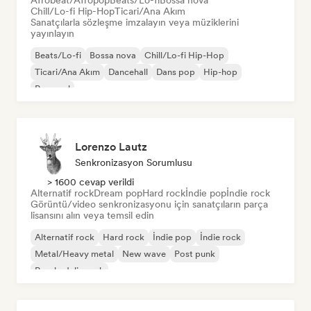
Afrobeat/Afropop
Beats/Lo-fi
Bossa nova
Chill/Lo-fi Hip-Hop
Ticari/Ana Akım
Sanatçılarla sözleşme imzalayın veya müziklerini
yayınlayın
Beats/Lo-fi
Bossa nova
Chill/Lo-fi Hip-Hop
Ticari/Ana Akım
Dancehall
Dans pop
Hip-hop
Pop soul
Lorenzo Lautz
Senkronizasyon Sorumlusu
> 1600 cevap verildi
Alternatif rock
Dream pop
Hard rock
İndie pop
İndie rock
Görüntü/video senkronizasyonu için sanatçıların parça
lisansını alın veya temsil edin
Alternatif rock
Hard rock
İndie pop
İndie rock
Metal/Heavy metal
New wave
Post punk
Psychedelic rock