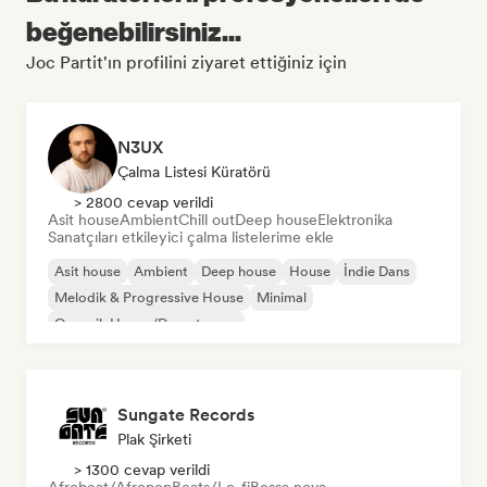
beğenebilirsiniz...
Joc Partit'ın profilini ziyaret ettiğiniz için
N3UX
Çalma Listesi Küratörü
> 2800 cevap verildi
Asit house
Ambient
Chill out
Deep house
Elektronika
Sanatçıları etkileyici çalma listelerime ekle
Asit house
Ambient
Deep house
House
İndie Dans
Melodik & Progressive House
Minimal
Organik House/Downtempo
Sungate Records
Plak Şirketi
> 1300 cevap verildi