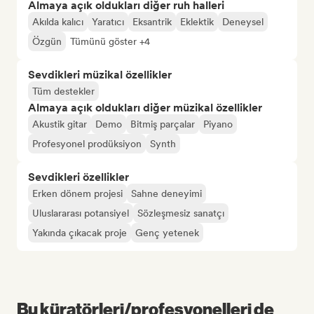
Almaya açık oldukları diğer ruh halleri
Akılda kalıcı
Yaratıcı
Eksantrik
Eklektik
Deneysel
Özgün
Tümünü göster +4
Sevdikleri müzikal özellikler
Tüm destekler
Almaya açık oldukları diğer müzikal özellikler
Akustik gitar
Demo
Bitmiş parçalar
Piyano
Profesyonel prodüksiyon
Synth
Sevdikleri özellikler
Erken dönem projesi
Sahne deneyimi
Uluslararası potansiyel
Sözleşmesiz sanatçı
Yakında çıkacak proje
Genç yetenek
Bu küratörleri/profesyonelleri de