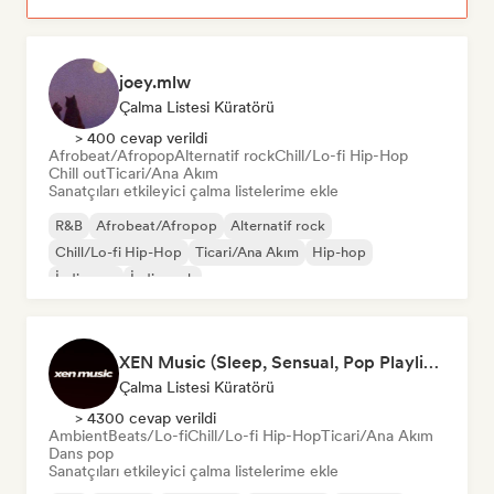
joey.mlw
Çalma Listesi Küratörü
> 400 cevap verildi
Afrobeat/Afropop
Alternatif rock
Chill/Lo-fi Hip-Hop
Chill out
Ticari/Ana Akım
Sanatçıları etkileyici çalma listelerime ekle
R&B
Afrobeat/Afropop
Alternatif rock
Chill/Lo-fi Hip-Hop
Ticari/Ana Akım
Hip-hop
İndie pop
İndie rock
XEN Music (Sleep, Sensual, Pop Playlists)
Çalma Listesi Küratörü
> 4300 cevap verildi
Ambient
Beats/Lo-fi
Chill/Lo-fi Hip-Hop
Ticari/Ana Akım
Dans pop
Sanatçıları etkileyici çalma listelerime ekle