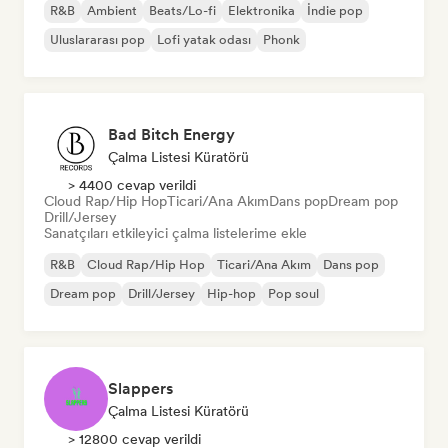
R&B
Ambient
Beats/Lo-fi
Elektronika
İndie pop
Uluslararası pop
Lofi yatak odası
Phonk
Bad Bitch Energy
Çalma Listesi Küratörü
> 4400 cevap verildi
Cloud Rap/Hip Hop
Ticari/Ana Akım
Dans pop
Dream pop
Drill/Jersey
Sanatçıları etkileyici çalma listelerime ekle
R&B
Cloud Rap/Hip Hop
Ticari/Ana Akım
Dans pop
Dream pop
Drill/Jersey
Hip-hop
Pop soul
Slappers
Çalma Listesi Küratörü
> 12800 cevap verildi