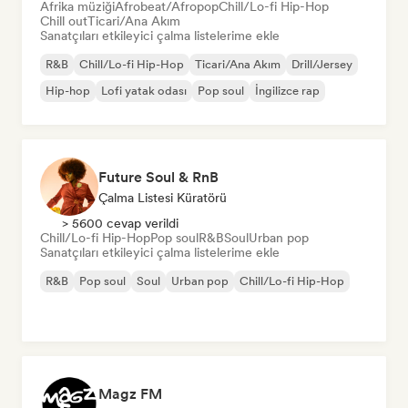
Afrika müziği
Afrobeat/Afropop
Chill/Lo-fi Hip-Hop
Chill out
Ticari/Ana Akım
Sanatçıları etkileyici çalma listelerime ekle
R&B
Chill/Lo-fi Hip-Hop
Ticari/Ana Akım
Drill/Jersey
Hip-hop
Lofi yatak odası
Pop soul
İngilizce rap
Future Soul & RnB
Çalma Listesi Küratörü
> 5600 cevap verildi
Chill/Lo-fi Hip-Hop
Pop soul
R&B
Soul
Urban pop
Sanatçıları etkileyici çalma listelerime ekle
R&B
Pop soul
Soul
Urban pop
Chill/Lo-fi Hip-Hop
Magz FM