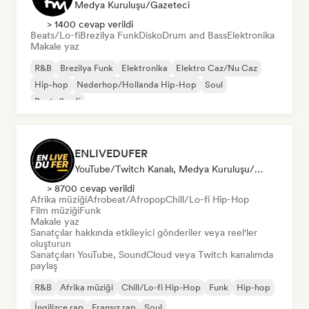
Medya Kuruluşu/Gazeteci
> 1400 cevap verildi
Beats/Lo-fi
Brezilya Funk
Disko
Drum and Bass
Elektronika
Makale yaz
R&B
Brezilya Funk
Elektronika
Elektro Caz/Nu Caz
Hip-hop
Nederhop/Hollanda Hip-Hop
Soul
Beats/Lo-fi
ENLIVEDUFER
YouTube/Twitch Kanalı, Medya Kuruluşu/Gazeteci, Sosyal Medya Etkileyici
> 8700 cevap verildi
Afrika müziği
Afrobeat/Afropop
Chill/Lo-fi Hip-Hop
Film müziği
Funk
Makale yaz
Sanatçılar hakkında etkileyici gönderiler veya reel'ler
oluşturun
Sanatçıları YouTube, SoundCloud veya Twitch kanalımda
paylaş
R&B
Afrika müziği
Chill/Lo-fi Hip-Hop
Funk
Hip-hop
İngilizce rap
Fransız rap
Soul