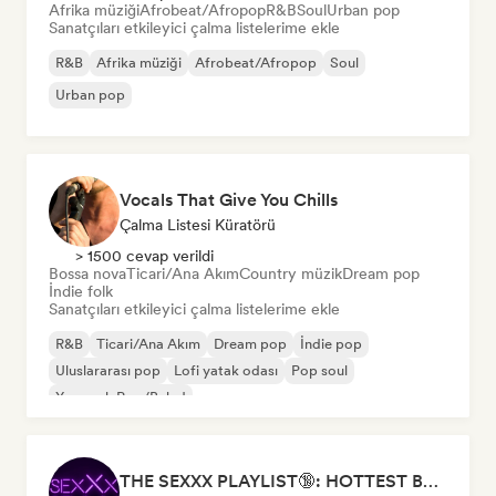
Afrika müziği
Afrobeat/Afropop
R&B
Soul
Urban pop
Sanatçıları etkileyici çalma listelerime ekle
R&B
Afrika müziği
Afrobeat/Afropop
Soul
Urban pop
Vocals That Give You Chills
Çalma Listesi Küratörü
> 1500 cevap verildi
Bossa nova
Ticari/Ana Akım
Country müzik
Dream pop
İndie folk
Sanatçıları etkileyici çalma listelerime ekle
R&B
Ticari/Ana Akım
Dream pop
İndie pop
Uluslararası pop
Lofi yatak odası
Pop soul
Yumuşak Pop/Balad
THE SEXXX PLAYLIST🔞: HOTTEST BEDROOM SONGS | SEXUAL APPETITE 👅💦