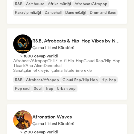
R&B
Asit house
Afrika müziği
Afrobeat/Afropop
Karayip müziği
Dancehall
Dans müziği
Drum and Bass
R&B, Afrobeats & Hip-Hop Vibes by Neighborhood's Vibe
Çalma Listesi Küratörü
> 1800 cevap verildi
Afrobeat/Afropop
Chill/Lo-fi Hip-Hop
Cloud Rap/Hip Hop
Ticari/Ana Akım
Dancehall
Sanatçıları etkileyici çalma listelerime ekle
R&B
Afrobeat/Afropop
Cloud Rap/Hip Hop
Hip-hop
Pop soul
Soul
Trap
Urban pop
Afronation Waves
Çalma Listesi Küratörü
> 2100 cevap verildi