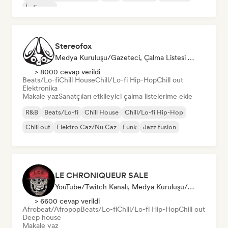
İndie pop
Stereofox
Medya Kuruluşu/Gazeteci, Çalma Listesi Küratörü
> 8000 cevap verildi
Beats/Lo-fi
Chill House
Chill/Lo-fi Hip-Hop
Chill out
Elektronika
Makale yaz
Sanatçıları etkileyici çalma listelerime ekle
R&B
Beats/Lo-fi
Chill House
Chill/Lo-fi Hip-Hop
Chill out
Elektro Caz/Nu Caz
Funk
Jazz fusion
LE CHRONIQUEUR SALE
YouTube/Twitch Kanalı, Medya Kuruluşu/Gazeteci, Sosyal Medya Etkileyici
> 6600 cevap verildi
Afrobeat/Afropop
Beats/Lo-fi
Chill/Lo-fi Hip-Hop
Chill out
Deep house
Makale yaz