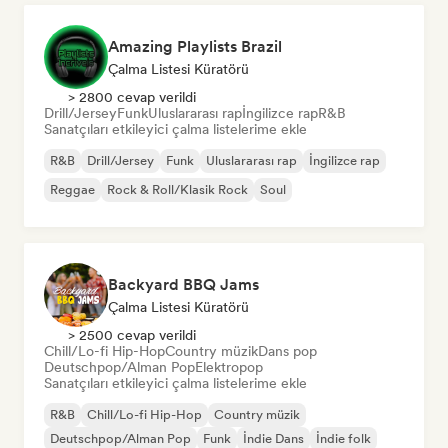
Amazing Playlists Brazil
Çalma Listesi Küratörü
> 2800 cevap verildi
Drill/Jersey
Funk
Uluslararası rap
İngilizce rap
R&B
Sanatçıları etkileyici çalma listelerime ekle
R&B
Drill/Jersey
Funk
Uluslararası rap
İngilizce rap
Reggae
Rock & Roll/Klasik Rock
Soul
Backyard BBQ Jams
Çalma Listesi Küratörü
> 2500 cevap verildi
Chill/Lo-fi Hip-Hop
Country müzik
Dans pop
Deutschpop/Alman Pop
Elektropop
Sanatçıları etkileyici çalma listelerime ekle
R&B
Chill/Lo-fi Hip-Hop
Country müzik
Deutschpop/Alman Pop
Funk
İndie Dans
İndie folk