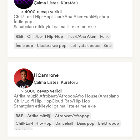
Çalma Listesi Küratörü
> 4000 cevap verildi
Chill/Lo-fi Hip-Hop
Ticari/Ana Akım
Funk
Hip-hop
İndie pop
Sanatçıları etkileyici çalma listelerime ekle
R&B
Chill/Lo-fi Hip-Hop
Ticari/Ana Akım
Funk
İndie pop
Uluslararası pop
Lofi yatak odası
Soul
HCamrone
Çalma Listesi Küratörü
> 5000 cevap verildi
Afrika müziği
Afrobeat/Afropop
Afro House/Amapiano
Chill/Lo-fi Hip-Hop
Cloud Rap/Hip Hop
Sanatçıları etkileyici çalma listelerime ekle
R&B
Afrika müziği
Afrobeat/Afropop
Chill/Lo-fi Hip-Hop
Dancehall
Dans pop
Elektropop
Hip-hop