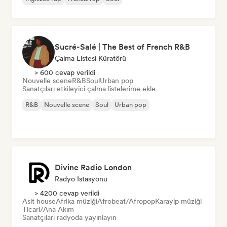
Sucré-Salé | The Best of French R&B
Çalma Listesi Küratörü
> 600 cevap verildi
Nouvelle scene
R&B
Soul
Urban pop
Sanatçıları etkileyici çalma listelerime ekle
R&B
Nouvelle scene
Soul
Urban pop
Divine Radio London
Radyo Istasyonu
> 4200 cevap verildi
Asit house
Afrika müziği
Afrobeat/Afropop
Karayip müziği
Ticari/Ana Akım
Sanatçıları radyoda yayınlayın