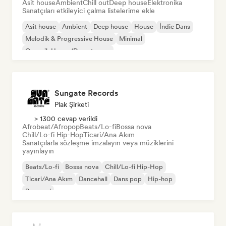
Asit house
Ambient
Chill out
Deep house
Elektronika
Sanatçıları etkileyici çalma listelerime ekle
Asit house
Ambient
Deep house
House
İndie Dans
Melodik & Progressive House
Minimal
Organik House/Downtempo
Sungate Records
Plak Şirketi
> 1300 cevap verildi
Afrobeat/Afropop
Beats/Lo-fi
Bossa nova
Chill/Lo-fi Hip-Hop
Ticari/Ana Akım
Sanatçılarla sözleşme imzalayın veya müziklerini
yayınlayın
Beats/Lo-fi
Bossa nova
Chill/Lo-fi Hip-Hop
Ticari/Ana Akım
Dancehall
Dans pop
Hip-hop
Pop soul