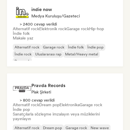
indie now
Medya Kuruluşu/Gazeteci
> 2400 cevap verildi
Alternatif rock
Elektronik rock
Garage rock
Hip-hop
İndie folk
Makale yaz
Alternatif rock
Garage rock
İndie folk
İndie pop
İndie rock
Uluslararası rap
Metal/Heavy metal
Pop rock
Pravda Records
Plak Şirketi
> 800 cevap verildi
Alternatif rock
Dream pop
Elektronika
Garage rock
İndie pop
Sanatçılarla sözleşme imzalayın veya müziklerini
yayınlayın
Alternatif rock
Dream pop
Garage rock
New wave