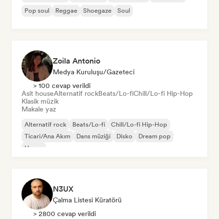
Pop soul
Reggae
Shoegaze
Soul
Zoila Antonio
Medya Kuruluşu/Gazeteci
> 100 cevap verildi
Asit house
Alternatif rock
Beats/Lo-fi
Chill/Lo-fi Hip-Hop
Klasik müzik
Makale yaz
Alternatif rock
Beats/Lo-fi
Chill/Lo-fi Hip-Hop
Ticari/Ana Akım
Dans müziği
Disko
Dream pop
House
N3UX
Çalma Listesi Küratörü
> 2800 cevap verildi