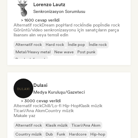
Lorenzo Lautz
Senkronizasyon Sorumlusu
> 1600 cevap verildi
Alternatif rock
Dream pop
Hard rock
İndie pop
İndie rock
Görüntü/video senkronizasyonu için sanatçıların parça
lisansını alın veya temsil edin
Alternatif rock
Hard rock
İndie pop
İndie rock
Metal/Heavy metal
New wave
Post punk
Psychedelic rock
Dulaxi
Medya Kuruluşu/Gazeteci
> 3000 cevap verildi
Alternatif rock
Chill/Lo-fi Hip-Hop
Klasik müzik
Ticari/Ana Akım
Country müzik
Makale yaz
Alternatif rock
Klasik müzik
Ticari/Ana Akım
Country müzik
Dub
Funk
Hardcore
Hip-hop