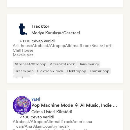
Tracktor
Medya Kuruluşu/Gazeteci
> 600 cevap verildi
Asit house
Afrobeat/Afropop
Alternatif rock
Beats/Lo-fi
Chill House
Makale yaz
Afrobeat/Afropop
Alternatif rock
Dans müziği
Dream pop
Elektronik rock
Elektropop
Fransız pop
Hip-hop
YENI
Pop Machine Mode 🤖 AI Music, Indie Pop & Dream Pop
Çalma Listesi Küratörü
< 100 cevap verildi
Afrobeat/Afropop
Alternatif rock
Americana
Ticari/Ana Akım
Country müzik