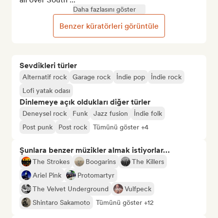
Daha fazlasını göster
Benzer küratörleri görüntüle
Sevdikleri türler
Alternatif rock
Garage rock
İndie pop
İndie rock
Lofi yatak odası
Dinlemeye açık oldukları diğer türler
Deneysel rock
Funk
Jazz fusion
İndie folk
Post punk
Post rock
Tümünü göster +4
Şunlara benzer müzikler almak istiyorlar…
The Strokes
Boogarins
The Killers
Ariel Pink
Protomartyr
The Velvet Underground
Vulfpeck
Shintaro Sakamoto
Tümünü göster +12