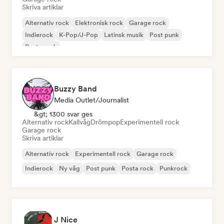
Skriva artiklar
Alternativ rock
Elektronisk rock
Garage rock
Indierock
K-Pop/J-Pop
Latinsk musik
Post punk
Posta rock
Buzzy Band
Media Outlet/Journalist
&gt; 1300 svar ges
Alternativ rock
Kallvåg
Drömpop
Experimentell rock
Garage rock
Skriva artiklar
Alternativ rock
Experimentell rock
Garage rock
Indierock
Ny våg
Post punk
Posta rock
Punkrock
J Nice