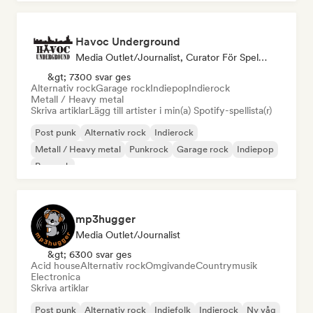
Havoc Underground
Media Outlet/Journalist, Curator För Spellistor
&gt; 7300 svar ges
Alternativ rock
Garage rock
Indiepop
Indierock
Metall / Heavy metal
Skriva artiklar
Lägg till artister i min(a) Spotify-spellista(r)
Post punk
Alternativ rock
Indierock
Metall / Heavy metal
Punkrock
Garage rock
Indiepop
Poprock
mp3hugger
Media Outlet/Journalist
&gt; 6300 svar ges
Acid house
Alternativ rock
Omgivande
Countrymusik
Electronica
Skriva artiklar
Post punk
Alternativ rock
Indiefolk
Indierock
Ny våg