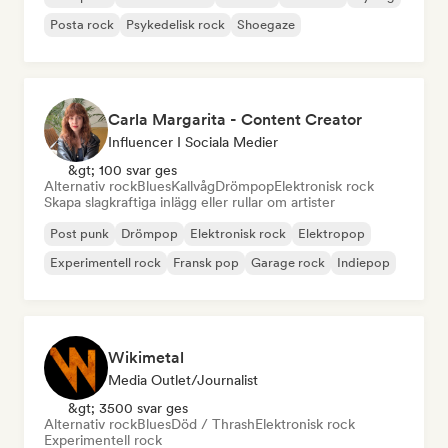
Posta rock
Psykedelisk rock
Shoegaze
Carla Margarita - Content Creator
Influencer I Sociala Medier
&gt; 100 svar ges
Alternativ rock
Blues
Kallvåg
Drömpop
Elektronisk rock
Skapa slagkraftiga inlägg eller rullar om artister
Post punk
Drömpop
Elektronisk rock
Elektropop
Experimentell rock
Fransk pop
Garage rock
Indiepop
Wikimetal
Media Outlet/Journalist
&gt; 3500 svar ges
Alternativ rock
Blues
Död / Thrash
Elektronisk rock
Experimentell rock