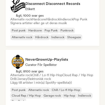
Disconnect Disconnect Records
Etikett
&gt; 1000 svar ges
Alternativ rock
Hardcore
Hårdrock
Indierock
Pop Punk
Signera artister eller ge ut deras musik
Post punk
Hardcore
Pop Punk
Punkrock
Alternativ rock
Hårdrock
Indierock
Shoegaze
NeverGrownUp-Playlists
Curator För Spellistor
&gt; 8100 svar ges
Alternativ rock
Chill / Lo-fi Hip-Hop
Cloud Rap / Hip Hop
Drill/Jersey
Elektronisk rock
Lägg till artister i min(a) Spotify-spellista(r)
Post punk
Alternativ rock
Chill / Lo-fi Hip-Hop
Cloud Rap / Hip Hop
Garage rock
Hip-hop
Indierock
Pop Punk