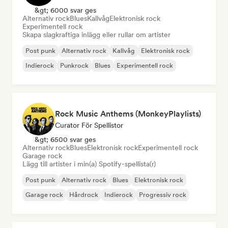
&gt; 6000 svar ges
Alternativ rock
Blues
Kallvåg
Elektronisk rock
Experimentell rock
Skapa slagkraftiga inlägg eller rullar om artister
Post punk
Alternativ rock
Kallvåg
Elektronisk rock
Indierock
Punkrock
Blues
Experimentell rock
Rock Music Anthems (MonkeyPlaylists)
Curator För Spellistor
&gt; 6500 svar ges
Alternativ rock
Blues
Elektronisk rock
Experimentell rock
Garage rock
Lägg till artister i min(a) Spotify-spellista(r)
Post punk
Alternativ rock
Blues
Elektronisk rock
Garage rock
Hårdrock
Indierock
Progressiv rock