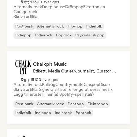
&gt; 13300 svar ges
Alternativ rock
Deep house
Drömpop
Electronica
Garage rock
Skriva artiklar
Post punk
Alternativ rock
Hip-hop
Indiefolk
Indiepop
Indierock
Poprock
Psykedelisk pop
Chalkpit Music
Etikett, Media Outlet/Journalist, Curator För Spellistor
&gt; 15100 svar ges
Alternativ rock
Kallvåg
Countrymusik
Danspop
Disco
Skriva artiklar
Signera artister eller ge ut deras musik
Lägg till artister i min(a) Spotify-spellista(r)
Post punk
Alternativ rock
Danspop
Elektropop
Indiefolk
Indiepop
Indierock
Poprock