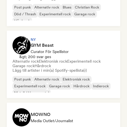
Post punk
Alternativ rock
Blues
Christian Rock
Död / Thrash
Experimentell rock
Garage rock
Hårdrock
NY
GYM Beast
Curator För Spellistor
&gt; 200 svar ges
Alternativ rock
Elektronisk rock
Experimentell rock
Garage rock
Hårdrock
Lägg till artister i min(a) Spotify-spellista(r)
Post punk
Alternativ rock
Elektronisk rock
Experimentell rock
Garage rock
Hårdrock
Indierock
Metall / Heavy metal
MOWNO
Media Outlet/Journalist