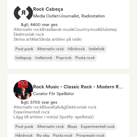
Rock Cabeça
Media Outlet/Journalist, Radiostation
&gt; 4400 svar ges
Alternativ rock
Brasiliansk musik
Countrymusik
Dubstep
Elektronisk rock
Skriva artiklar
Sända artister på radio
Post punk
Alternativ rock
Hårdrock
Indiefolk
Indiepop
Indierock
Poprock
Posta rock
Rock Music - Classic Rock - Modern Rock
Curator För Spellistor
&gt; 5700 svar ges
Alternativ rock
Blues
Kallvåg
Elektronisk rock
Experimentell rock
Lägg till artister i min(a) Spotify-spellista(r)
Post punk
Alternativ rock
Blues
Experimentell rock
Hårdrock
Ny våg
Posta rock
Progressiv rock