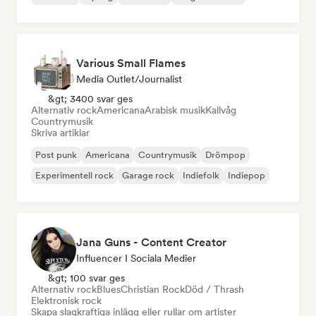
Various Small Flames
Media Outlet/Journalist
&gt; 3400 svar ges
Alternativ rock
Americana
Arabisk musik
Kallvåg
Countrymusik
Skriva artiklar
Post punk
Americana
Countrymusik
Drömpop
Experimentell rock
Garage rock
Indiefolk
Indiepop
Jana Guns - Content Creator
Influencer I Sociala Medier
&gt; 100 svar ges
Alternativ rock
Blues
Christian Rock
Död / Thrash
Elektronisk rock
Skapa slagkraftiga inlägg eller rullar om artister