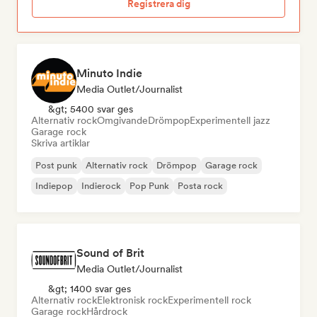
Registrera dig
Minuto Indie
Media Outlet/Journalist
&gt; 5400 svar ges
Alternativ rock
Omgivande
Drömpop
Experimentell jazz
Garage rock
Skriva artiklar
Post punk
Alternativ rock
Drömpop
Garage rock
Indiepop
Indierock
Pop Punk
Posta rock
Sound of Brit
Media Outlet/Journalist
&gt; 1400 svar ges
Alternativ rock
Elektronisk rock
Experimentell rock
Garage rock
Hårdrock