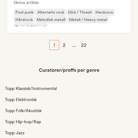
Skriva artiklar
Post punk
Alternativ rock
Död / Thrash
Hardcore
Hårdrock
Melodisk metall
Metall / Heavy metal
Psykedelisk rock
1
2
...
22
Curatorer/proffs per genre
Topp Klassisk/Instrumental
Topp Elektronisk
Topp Folk/Akustisk
Topp Hip-hop/Rap
Topp Jazz