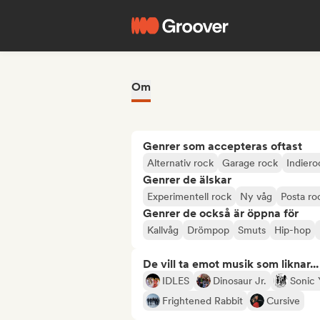
Om
Genrer som accepteras oftast
Alternativ rock
Garage rock
Indiero
Genrer de älskar
Experimentell rock
Ny våg
Posta ro
Genrer de också är öppna för
Kallvåg
Drömpop
Smuts
Hip-hop
De vill ta emot musik som liknar...
IDLES
Dinosaur Jr.
Sonic 
Frightened Rabbit
Cursive