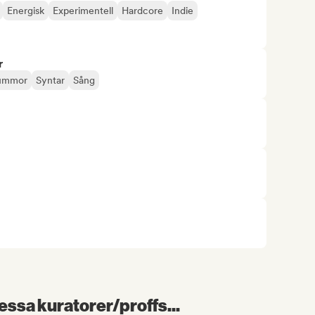
Energisk
Experimentell
Hardcore
Indie
r
ummor
Syntar
Sång
essa kuratorer/proffs...