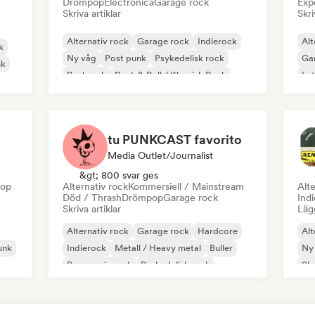
Drömpop
Electronica
Garage rock
Exp
Skriva artiklar
Skri
Alternativ rock
Garage rock
Indierock
Alt
k
Ny våg
Post punk
Psykedelisk rock
Ga
nk
Punkrock
Rock & Roll / Klassisk Rock
Lat
tu PUNKCAST favorito
Media Outlet/Journalist
&gt; 800 svar ges
op
Alternativ rock
Kommersiell / Mainstream
Alte
Död / Thrash
Drömpop
Garage rock
Ind
Skriva artiklar
Lägg
Alternativ rock
Garage rock
Hardcore
Alt
unk
Indierock
Metall / Heavy metal
Buller
Ny
Progressiv rock
Psykedelisk rock
Sh