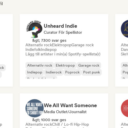
il
Unheard Indie
Curator För Spellistor
&gt; 7300 svar ges
Alternativ rock
Elektropop
Garage rock
Alte
Indiefolk
Indiepop
Dan
Lägg till artister i min(a) Spotify-spellista(r)
Skri
Alternativ rock
Elektropop
Garage rock
Alt
ock
Indiepop
Indierock
Poprock
Post punk
Po
Psykedelisk rock
Pro
We All Want Someone
Media Outlet/Journalist
&gt; 1000 svar ges
p
Alternativ rock
Chill / Lo-fi Hip-Hop
Alte