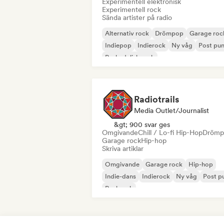
Experimentell elektronisk
Experimentell rock
Sända artister på radio
Alternativ rock
Drömpop
Garage roc
Indiepop
Indierock
Ny våg
Post pu
Psykedelisk rock
Radiotrails
Media Outlet/Journalist
&gt; 900 svar ges
Omgivande
Chill / Lo-fi Hip-Hop
Drömp
Garage rock
Hip-hop
Skriva artiklar
Omgivande
Garage rock
Hip-hop
Indie-dans
Indierock
Ny våg
Post p
Punkrock