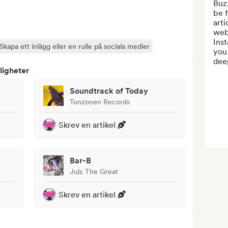
Buzz
be 
arti
webs
Ins
Skapa ett inlägg eller en rulle på sociala medier
you 
dee
ligheter
Soundtrack of Today
Tonzonen Records
Skrev en artikel
Bar-B
Julz The Great
Skrev en artikel