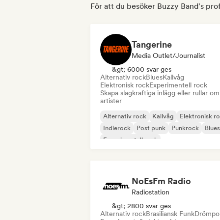
För att du besöker Buzzy Band's prof
Tangerine
Media Outlet/Journalist
&gt; 6000 svar ges
Alternativ rock
Blues
Kallvåg
Elektronisk rock
Experimentell rock
Skapa slagkraftiga inlägg eller rullar om
artister
Alternativ rock
Kallvåg
Elektronisk r
Indierock
Post punk
Punkrock
Blues
Experimentell rock
NoEsFm Radio
Radiostation
&gt; 2800 svar ges
Alternativ rock
Brasiliansk Funk
Drömpo