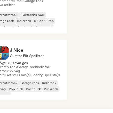
erimentell rock
Garage rock
va artiklar
ernativ rock
Elektronisk rock
rage rock
Indierock
K-Pop/J-Pop
insk musik
Post punk
Posta rock
J Nice
Curator För Spellistor
&gt; 700 svar ges
rnativ rock
Garage rock
Indiefolk
ierock
Ny våg
 till artister i min(a) Spotify-spellista(r)
ernativ rock
Garage rock
Indierock
 våg
Pop Punk
Post punk
Punkrock
oegaze