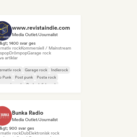
www.revistaindie.com
Media Outlet/Journalist
&gt; 1400 svar ges
rnativ rock
Kommersiell / Mainstream
spop
Drömpop
Garage rock
va artiklar
ernativ rock
Garage rock
Indierock
p Punk
Post punk
Posta rock
gressiv rock
Psykedelisk rock
Bunka Radio
Media Outlet/Journalist
&gt; 900 svar ges
rnativ rock
Dub
Elektronisk rock