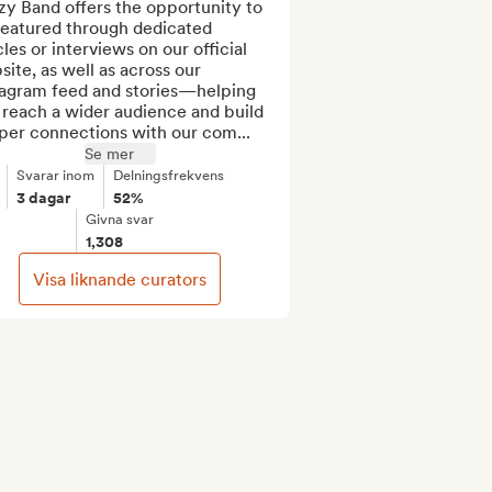
y Band offers the opportunity to 
featured through dedicated 
cles or interviews on our official 
ite, as well as across our 
tagram feed and stories—helping 
reach a wider audience and build 
per connections with our com...
Se mer
Svarar inom
Delningsfrekvens
3 dagar
52%
Givna svar
1,308
Visa liknande curators