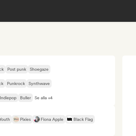
ck
Post punk
Shoegaze
ck
Punkrock
Synthwave
Indiepop
Buller
Se alla +4
Youth
Pixies
Fiona Apple
Black Flag