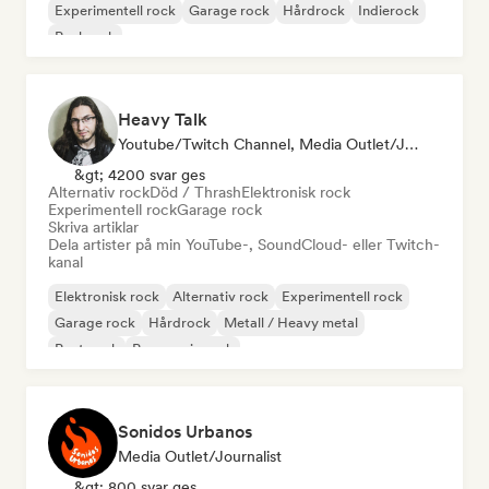
Experimentell rock
Garage rock
Hårdrock
Indierock
Punkrock
Heavy Talk
Youtube/Twitch Channel, Media Outlet/Journalist
&gt; 4200 svar ges
Alternativ rock
Död / Thrash
Elektronisk rock
Experimentell rock
Garage rock
Skriva artiklar
Dela artister på min YouTube-, SoundCloud- eller Twitch-
kanal
Elektronisk rock
Alternativ rock
Experimentell rock
Garage rock
Hårdrock
Metall / Heavy metal
Post punk
Progressiv rock
Sonidos Urbanos
Media Outlet/Journalist
&gt; 800 svar ges