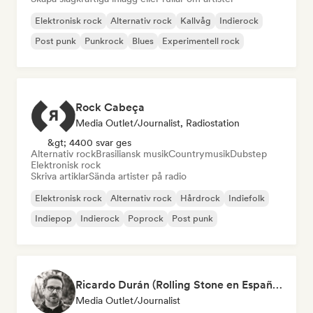
Elektronisk rock
Alternativ rock
Kallvåg
Indierock
Post punk
Punkrock
Blues
Experimentell rock
Rock Cabeça
Media Outlet/Journalist, Radiostation
&gt; 4400 svar ges
Alternativ rock
Brasiliansk musik
Countrymusik
Dubstep
Elektronisk rock
Skriva artiklar
Sända artister på radio
Elektronisk rock
Alternativ rock
Hårdrock
Indiefolk
Indiepop
Indierock
Poprock
Post punk
Ricardo Durán (Rolling Stone en Español-Editor-in-chief)
Media Outlet/Journalist