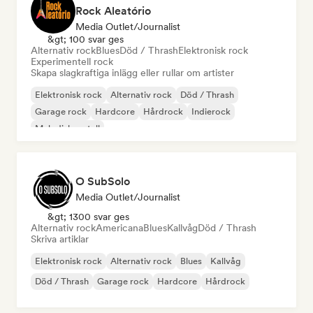
Rock Aleatório
Media Outlet/Journalist
&gt; 100 svar ges
Alternativ rock
Blues
Död / Thrash
Elektronisk rock
Experimentell rock
Skapa slagkraftiga inlägg eller rullar om artister
Elektronisk rock
Alternativ rock
Död / Thrash
Garage rock
Hardcore
Hårdrock
Indierock
Melodisk metall
O SubSolo
Media Outlet/Journalist
&gt; 1300 svar ges
Alternativ rock
Americana
Blues
Kallvåg
Död / Thrash
Skriva artiklar
Elektronisk rock
Alternativ rock
Blues
Kallvåg
Död / Thrash
Garage rock
Hardcore
Hårdrock