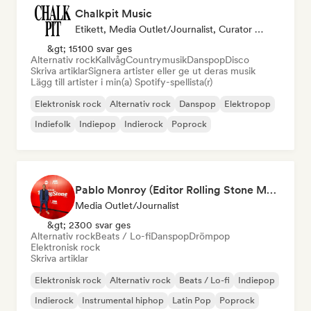
Chalkpit Music
Etikett, Media Outlet/Journalist, Curator För Spellistor
&gt; 15100 svar ges
Alternativ rock
Kallvåg
Countrymusik
Danspop
Disco
Skriva artiklar
Signera artister eller ge ut deras musik
Lägg till artister i min(a) Spotify-spellista(r)
Elektronisk rock
Alternativ rock
Danspop
Elektropop
Indiefolk
Indiepop
Indierock
Poprock
Pablo Monroy (Editor Rolling Stone México)
Media Outlet/Journalist
&gt; 2300 svar ges
Alternativ rock
Beats / Lo-fi
Danspop
Drömpop
Elektronisk rock
Skriva artiklar
Elektronisk rock
Alternativ rock
Beats / Lo-fi
Indiepop
Indierock
Instrumental hiphop
Latin Pop
Poprock