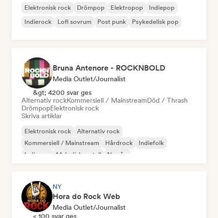
Elektronisk rock
Drömpop
Elektropop
Indiepop
Indierock
Lofi sovrum
Post punk
Psykedelisk pop
Bruna Antenore - ROCKNBOLD
Media Outlet/Journalist
&gt; 4200 svar ges
Alternativ rock
Kommersiell / Mainstream
Död / Thrash
Drömpop
Elektronisk rock
Skriva artiklar
Elektronisk rock
Alternativ rock
Kommersiell / Mainstream
Hårdrock
Indiefolk
Indiepop
Melodisk metall
Ny våg
NY
Hora do Rock Web
Media Outlet/Journalist
< 100 svar ges