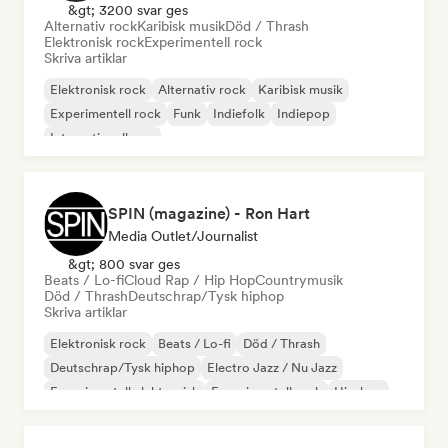
&gt; 3200 svar ges
Alternativ rock
Karibisk musik
Död / Thrash
Elektronisk rock
Experimentell rock
Skriva artiklar
Elektronisk rock
Alternativ rock
Karibisk musik
Experimentell rock
Funk
Indiefolk
Indiepop
Internationell pop
SPIN (magazine) - Ron Hart
Media Outlet/Journalist
&gt; 800 svar ges
Beats / Lo-fi
Cloud Rap / Hip Hop
Countrymusik
Död / Thrash
Deutschrap/Tysk hiphop
Skriva artiklar
Elektronisk rock
Beats / Lo-fi
Död / Thrash
Deutschrap/Tysk hiphop
Electro Jazz / Nu Jazz
Experimentell elektronisk
Experimentell rock
Hip-hop