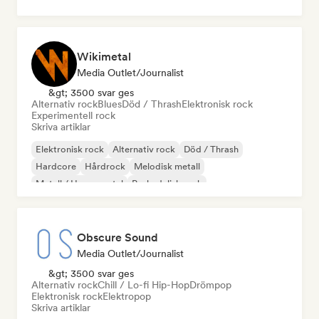
Wikimetal
Media Outlet/Journalist
&gt; 3500 svar ges
Alternativ rock
Blues
Död / Thrash
Elektronisk rock
Experimentell rock
Skriva artiklar
Elektronisk rock
Alternativ rock
Död / Thrash
Hardcore
Hårdrock
Melodisk metall
Metall / Heavy metal
Psykedelisk rock
Obscure Sound
Media Outlet/Journalist
&gt; 3500 svar ges
Alternativ rock
Chill / Lo-fi Hip-Hop
Drömpop
Elektronisk rock
Elektropop
Skriva artiklar