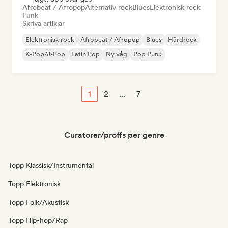
Afrobeat / Afropop
Alternativ rock
Blues
Elektronisk rock
Funk
Skriva artiklar
Elektronisk rock
Afrobeat / Afropop
Blues
Hårdrock
K-Pop/J-Pop
Latin Pop
Ny våg
Pop Punk
1
2
...
7
Curatorer/proffs per genre
Topp Klassisk/Instrumental
Topp Elektronisk
Topp Folk/Akustisk
Topp Hip-hop/Rap