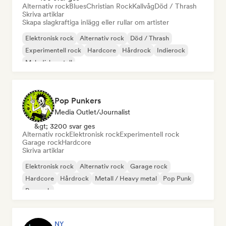
Alternativ rock
Blues
Christian Rock
Kallvåg
Död / Thrash
Skriva artiklar
Skapa slagkraftiga inlägg eller rullar om artister
Elektronisk rock
Alternativ rock
Död / Thrash
Experimentell rock
Hardcore
Hårdrock
Indierock
Melodisk metall
Pop Punkers
Media Outlet/Journalist
&gt; 3200 svar ges
Alternativ rock
Elektronisk rock
Experimentell rock
Garage rock
Hardcore
Skriva artiklar
Elektronisk rock
Alternativ rock
Garage rock
Hardcore
Hårdrock
Metall / Heavy metal
Pop Punk
Poprock
NY