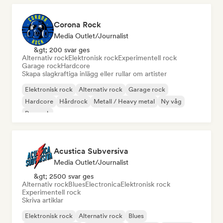
Corona Rock
Media Outlet/Journalist
&gt; 200 svar ges
Alternativ rock
Elektronisk rock
Experimentell rock
Garage rock
Hardcore
Skapa slagkraftiga inlägg eller rullar om artister
Elektronisk rock
Alternativ rock
Garage rock
Hardcore
Hårdrock
Metall / Heavy metal
Ny våg
Poprock
Acustica Subversiva
Media Outlet/Journalist
&gt; 2500 svar ges
Alternativ rock
Blues
Electronica
Elektronisk rock
Experimentell rock
Skriva artiklar
Elektronisk rock
Alternativ rock
Blues