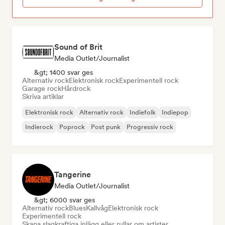
Sound of Brit
Media Outlet/Journalist
&gt; 1400 svar ges
Alternativ rock
Elektronisk rock
Experimentell rock
Garage rock
Hårdrock
Skriva artiklar
Elektronisk rock
Alternativ rock
Indiefolk
Indiepop
Indierock
Poprock
Post punk
Progressiv rock
Tangerine
Media Outlet/Journalist
&gt; 6000 svar ges
Alternativ rock
Blues
Kallvåg
Elektronisk rock
Experimentell rock
Skapa slagkraftiga inlägg eller rullar om artister