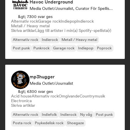
Havoc Underground
Media Outlet/Journalist, Curator För Spellistor
&gt; 7300 svar ges
Alternativ rock
Garage rock
Indiepop
Indierock
Metall / Heavy metal
Skriva artiklar
Lägg till artister i min(a) Spotify-spellista(r)
Alternativ rock
Indierock
Metall / Heavy metal
Post punk
Punkrock
Garage rock
Indiepop
Poprock
mp3hugger
Media Outlet/Journalist
&gt; 6300 svar ges
Acid house
Alternativ rock
Omgivande
Countrymusik
Electronica
Skriva artiklar
Alternativ rock
Indiefolk
Indierock
Ny våg
Post punk
Posta rock
Psykedelisk rock
Shoegaze