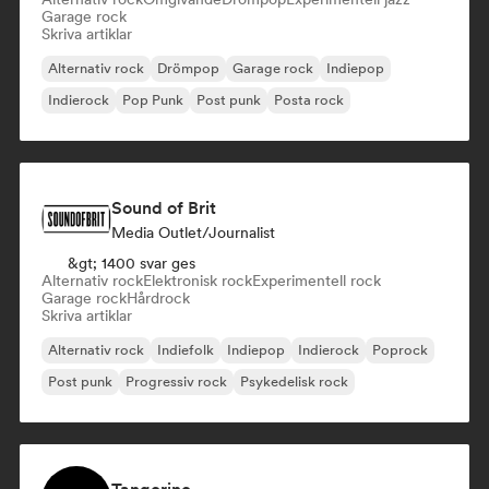
Garage rock
Skriva artiklar
Alternativ rock
Drömpop
Garage rock
Indiepop
Indierock
Pop Punk
Post punk
Posta rock
Sound of Brit
Media Outlet/Journalist
&gt; 1400 svar ges
Alternativ rock
Elektronisk rock
Experimentell rock
Garage rock
Hårdrock
Skriva artiklar
Alternativ rock
Indiefolk
Indiepop
Indierock
Poprock
Post punk
Progressiv rock
Psykedelisk rock