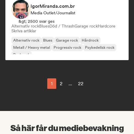
IgorMiranda.com.br
Media Outlet/Journalist
&gt; 2500 svar ges
Alternativ rock
Blues
Död / Thrash
Garage rock
Hardcore
Skriva artiklar
Alternativ rock
Blues
Garage rock
Hårdrock
Metall / Heavy metal
Progressiv rock
Psykedelisk rock
Punkrock
1
2
...
22
Så här får du mediebevakning