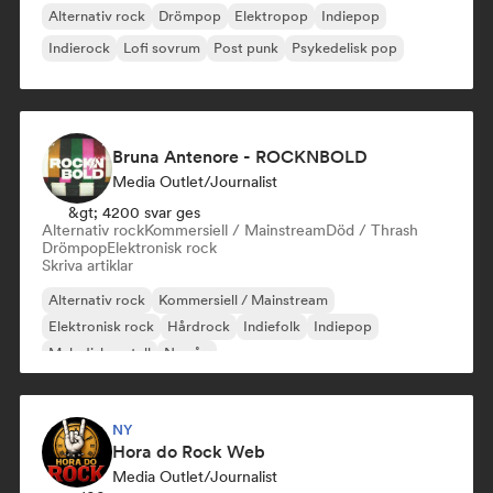
Alternativ rock
Drömpop
Elektropop
Indiepop
Indierock
Lofi sovrum
Post punk
Psykedelisk pop
Bruna Antenore - ROCKNBOLD
Media Outlet/Journalist
&gt; 4200 svar ges
Alternativ rock
Kommersiell / Mainstream
Död / Thrash
Drömpop
Elektronisk rock
Skriva artiklar
Alternativ rock
Kommersiell / Mainstream
Elektronisk rock
Hårdrock
Indiefolk
Indiepop
Melodisk metall
Ny våg
NY
Hora do Rock Web
Media Outlet/Journalist