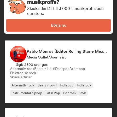
musikproffs?
Skicka din låt till 3 000+ musikproffs och
curators.
Börja nu
Pablo Monroy (Editor Rolling Stone México)
Media Outlet/Journalist
&gt; 2300 svar ges
Alternativ rock
Beats / Lo-fi
Danspop
Drömpop
Elektronisk rock
Skriva artiklar
Alternativ rock
Beats / Lo-fi
Indiepop
Indierock
Instrumental hiphop
Latin Pop
Poprock
R&B