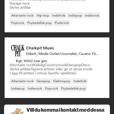
Garage rock
Skriva artiklar
Alternativ rock
Hip-hop
Indiefolk
Indiepop
Indierock
Poprock
Psykedelisk pop
Punkrock
Chalkpit Music
Etikett, Media Outlet/Journalist, Curator För Spellistor
&gt; 15100 svar ges
Alternativ rock
Kallvåg
Countrymusik
Danspop
Disco
Skriva artiklar
Signera artister eller ge ut deras musik
Lägg till artister i min(a) Spotify-spellista(r)
Alternativ rock
Danspop
Elektropop
Indiefolk
Indiepop
Indierock
Poprock
Psykedelisk pop
Vill du komma i kontakt med dessa