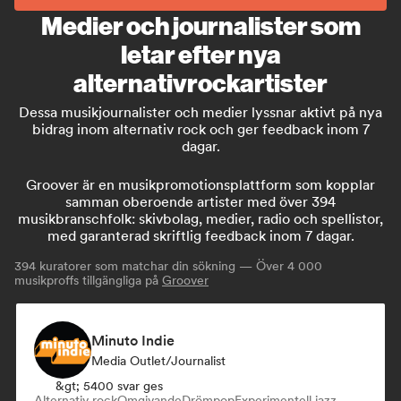
Medier och journalister som
letar efter nya
alternativrockartister
Dessa musikjournalister och medier lyssnar aktivt på nya
bidrag inom alternativ rock och ger feedback inom 7
dagar.
Groover är en musikpromotionsplattform som kopplar
samman oberoende artister med över 394
musikbranschfolk: skivbolag, medier, radio och spellistor,
med garanterad skriftlig feedback inom 7 dagar.
394
kuratorer som matchar din sökning — Över 4 000
musikproffs tillgängliga på
Groover
Minuto Indie
Media Outlet/Journalist
&gt; 5400 svar ges
Alternativ rock
Omgivande
Drömpop
Experimentell jazz