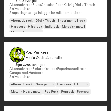
< 100 svar ges
Alternativ rock
Blues
Christian Rock
Kallvåg
Död / Thrash
Skriva artiklar
Skapa slagkraftiga inlägg eller rullar om artister
Alternativ rock
Död / Thrash
Experimentell rock
Hardcore
Hårdrock
Indierock
Melodisk metall
Metall / Heavy metal
Pop Punkers
Media Outlet/Journalist
&gt; 3200 svar ges
Alternativ rock
Elektronisk rock
Experimentell rock
Garage rock
Hardcore
Skriva artiklar
Alternativ rock
Garage rock
Hardcore
Hårdrock
Metall / Heavy metal
Pop Punk
Poprock
Pop soul