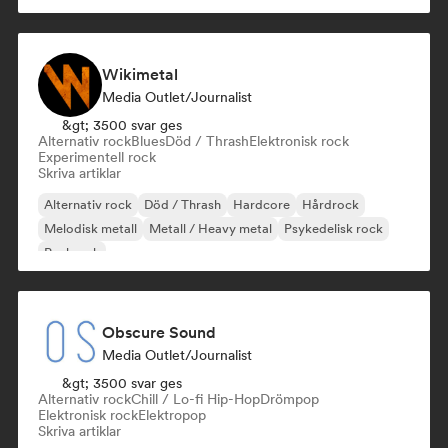
Wikimetal
Media Outlet/Journalist
&gt; 3500 svar ges
Alternativ rock
Blues
Död / Thrash
Elektronisk rock
Experimentell rock
Skriva artiklar
Alternativ rock
Död / Thrash
Hardcore
Hårdrock
Melodisk metall
Metall / Heavy metal
Psykedelisk rock
Punkrock
Obscure Sound
Media Outlet/Journalist
&gt; 3500 svar ges
Alternativ rock
Chill / Lo-fi Hip-Hop
Drömpop
Elektronisk rock
Elektropop
Skriva artiklar