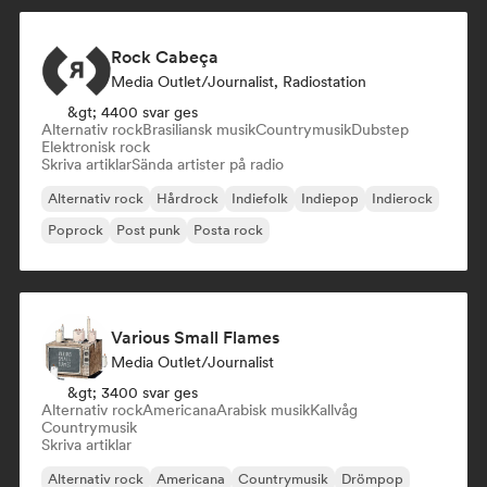
Rock Cabeça
Media Outlet/Journalist, Radiostation
&gt; 4400 svar ges
Alternativ rock
Brasiliansk musik
Countrymusik
Dubstep
Elektronisk rock
Skriva artiklar
Sända artister på radio
Alternativ rock
Hårdrock
Indiefolk
Indiepop
Indierock
Poprock
Post punk
Posta rock
Various Small Flames
Media Outlet/Journalist
&gt; 3400 svar ges
Alternativ rock
Americana
Arabisk musik
Kallvåg
Countrymusik
Skriva artiklar
Alternativ rock
Americana
Countrymusik
Drömpop