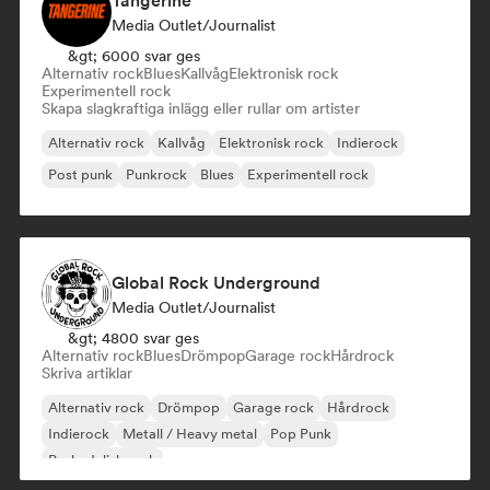
Tangerine
Media Outlet/Journalist
&gt; 6000 svar ges
Alternativ rock
Blues
Kallvåg
Elektronisk rock
Experimentell rock
Skapa slagkraftiga inlägg eller rullar om artister
Alternativ rock
Kallvåg
Elektronisk rock
Indierock
Post punk
Punkrock
Blues
Experimentell rock
Global Rock Underground
Media Outlet/Journalist
&gt; 4800 svar ges
Alternativ rock
Blues
Drömpop
Garage rock
Hårdrock
Skriva artiklar
Alternativ rock
Drömpop
Garage rock
Hårdrock
Indierock
Metall / Heavy metal
Pop Punk
Psykedelisk rock