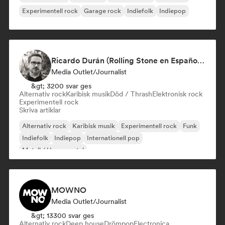
Experimentell rock
Garage rock
Indiefolk
Indiepop
Ricardo Durán (Rolling Stone en Español-Editor-in-chief)
Media Outlet/Journalist
&gt; 3200 svar ges
Alternativ rock
Karibisk musik
Död / Thrash
Elektronisk rock
Experimentell rock
Skriva artiklar
Alternativ rock
Karibisk musik
Experimentell rock
Funk
Indiefolk
Indiepop
Internationell pop
Metall / Heavy metal
MOWNO
Media Outlet/Journalist
&gt; 13300 svar ges
Alternativ rock
Deep house
Drömpop
Electronica