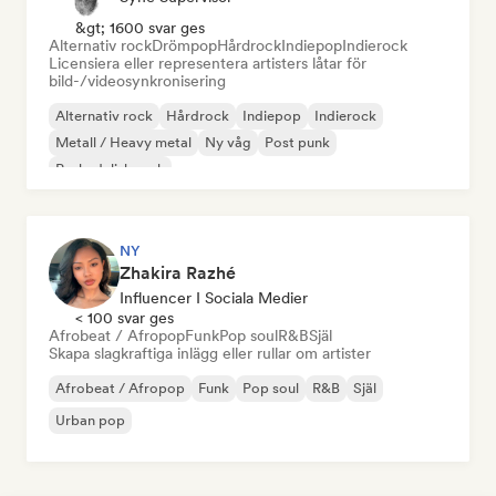
&gt; 1600 svar ges
Alternativ rock
Drömpop
Hårdrock
Indiepop
Indierock
Licensiera eller representera artisters låtar för
bild-/videosynkronisering
Alternativ rock
Hårdrock
Indiepop
Indierock
Metall / Heavy metal
Ny våg
Post punk
Psykedelisk rock
NY
Zhakira Razhé
Influencer I Sociala Medier
< 100 svar ges
Afrobeat / Afropop
Funk
Pop soul
R&B
Själ
Skapa slagkraftiga inlägg eller rullar om artister
Afrobeat / Afropop
Funk
Pop soul
R&B
Själ
Urban pop