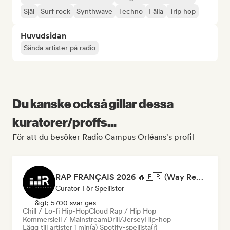
Själ
Surf rock
Synthwave
Techno
Fälla
Trip hop
Huvudsidan
Sända artister på radio
Du kanske också gillar dessa
kuratorer/proffs...
För att du besöker Radio Campus Orléans's profil
RAP FRANÇAIS 2026 🔥🇫🇷 (Way Records)
Curator För Spellistor
&gt; 5700 svar ges
Chill / Lo-fi Hip-Hop
Cloud Rap / Hip Hop
Kommersiell / Mainstream
Drill/Jersey
Hip-hop
Lägg till artister i min(a) Spotify-spellista(r)