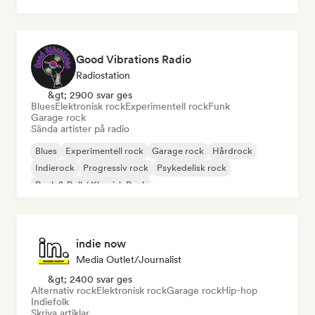
Good Vibrations Radio
Radiostation
&gt; 2900 svar ges
Blues
Elektronisk rock
Experimentell rock
Funk
Garage rock
Sända artister på radio
Blues
Experimentell rock
Garage rock
Hårdrock
Indierock
Progressiv rock
Psykedelisk rock
Rock & Roll / Klassisk Rock
indie now
Media Outlet/Journalist
&gt; 2400 svar ges
Alternativ rock
Elektronisk rock
Garage rock
Hip-hop
Indiefolk
Skriva artiklar