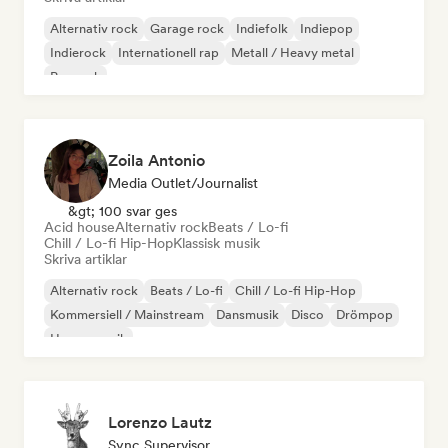
Alternativ rock
Garage rock
Indiefolk
Indiepop
Indierock
Internationell rap
Metall / Heavy metal
Poprock
Zoila Antonio
Media Outlet/Journalist
&gt; 100 svar ges
Acid house
Alternativ rock
Beats / Lo-fi
Chill / Lo-fi Hip-Hop
Klassisk musik
Skriva artiklar
Alternativ rock
Beats / Lo-fi
Chill / Lo-fi Hip-Hop
Kommersiell / Mainstream
Dansmusik
Disco
Drömpop
House-musik
Lorenzo Lautz
Sync Supervisor