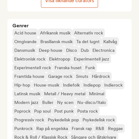
Visa liknande curators
Genrer
Acid house
Afrikansk musik
Alternativ rock
Omgivande
Brasiliansk musik
Ta det lugnt
Kallvåg
Dansmusik
Deep house
Disco
Dub
Electronica
Elektronisk rock
Elektropop
Experimentell jazz
Experimentell rock
Franska huset
Funk
Framtida house
Garage rock
Smuts
Hårdrock
Hip-hop
House-musik
Indiefolk
Indiepop
Indierock
Latinsk musik
Metall / Heavy metal
Minimal
Modern jazz
Buller
Ny scen
Nu-disco/Italo
Poprock
Pop soul
Post punk
Posta rock
Progressiv rock
Psykedelisk pop
Psykedelisk rock
Punkrock
Rap på engelska
Fransk rap
R&B
Reggae
Rock & Roll / Klassisk Rock
Sångare och låtskrivare