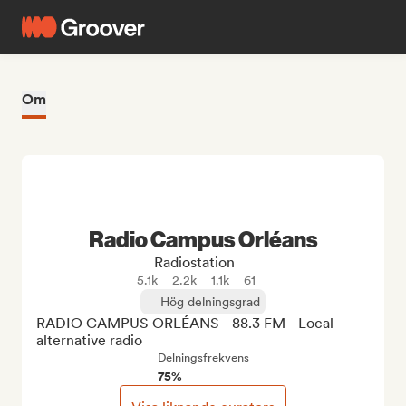
Om
Radio Campus Orléans
Radiostation
5.1k
2.2k
1.1k
61
Hög delningsgrad
RADIO CAMPUS ORLÉANS - 88.3 FM - Local 
alternative radio
Delningsfrekvens
75%