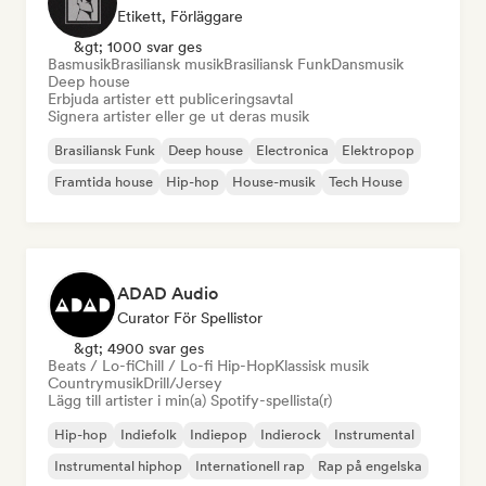
Etikett, Förläggare
&gt; 1000 svar ges
Basmusik
Brasiliansk musik
Brasiliansk Funk
Dansmusik
Deep house
Erbjuda artister ett publiceringsavtal
Signera artister eller ge ut deras musik
Brasiliansk Funk
Deep house
Electronica
Elektropop
Framtida house
Hip-hop
House-musik
Tech House
ADAD Audio
Curator För Spellistor
&gt; 4900 svar ges
Beats / Lo-fi
Chill / Lo-fi Hip-Hop
Klassisk musik
Countrymusik
Drill/Jersey
Lägg till artister i min(a) Spotify-spellista(r)
Hip-hop
Indiefolk
Indiepop
Indierock
Instrumental
Instrumental hiphop
Internationell rap
Rap på engelska