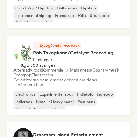
Cloud Rap / Hip Hop
Drill/Jersey
Hip-hop
Instrumental hiphop
Fransk rap
Fälla
Urban pop
Chill / Lo-fi Hip-Hop
Djupgående feedback
Rob Tavaglione/Catalyst Recording
Ljudexpert
&gt; 800 svar ges
Alternativ rock
Kommersiell / Mainstream
Countrymusik
Drömpop
Electronica
Ge artisterna detaljerad feedback om deras
ljud/produktion
Electronica
Experimentell rock
Indiefolk
Indiepop
Indierock
Metall / Heavy metal
Post punk
Rock & Roll / Klassisk Rock
Dreamers Island Entertainment