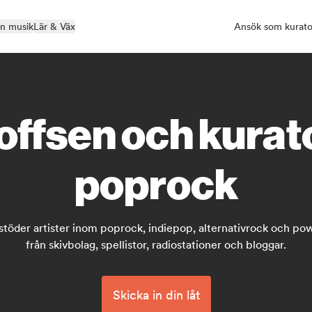
in musik
Lär & Väx
Ansök som kurato
offsen och kura
poprock
stöder artister inom poprock, indiepop, alternativrock och pow
från skivbolag, spellistor, radiostationer och bloggar.
Skicka in din låt