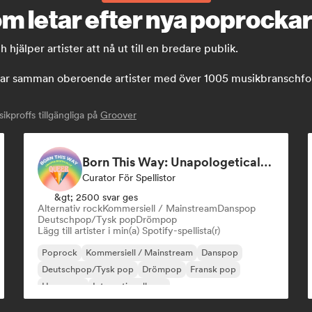
m letar efter nya poprockar
jälper artister att nå ut till en bredare publik.
r samman oberoende artister med över 1005 musikbranschfolk: 
proffs tillgängliga på
Groover
Born This Way: Unapologetically Queer
Curator För Spellistor
&gt; 2500 svar ges
Alternativ rock
Kommersiell / Mainstream
Danspop
Deutschpop/Tysk pop
Drömpop
Lägg till artister i min(a) Spotify-spellista(r)
Poprock
Kommersiell / Mainstream
Danspop
Deutschpop/Tysk pop
Drömpop
Fransk pop
Hyperpop
Internationell pop