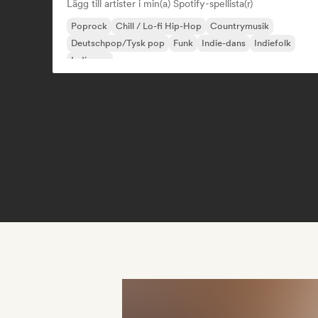
Lägg till artister i min(a) Spotify-spellista(r)
Poprock
Chill / Lo-fi Hip-Hop
Countrymusik
Deutschpop/Tysk pop
Funk
Indie-dans
Indiefolk
Indiepop