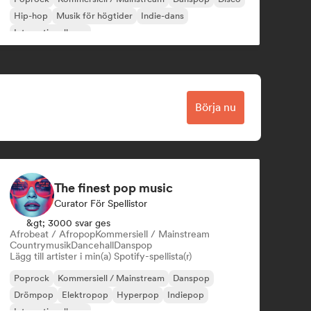
Hip-hop
Musik för högtider
Indie-dans
Internationell pop
Börja nu
The finest pop music
Curator För Spellistor
&gt; 3000 svar ges
Afrobeat / Afropop
Kommersiell / Mainstream
Countrymusik
Dancehall
Danspop
Lägg till artister i min(a) Spotify-spellista(r)
Poprock
Kommersiell / Mainstream
Danspop
Drömpop
Elektropop
Hyperpop
Indiepop