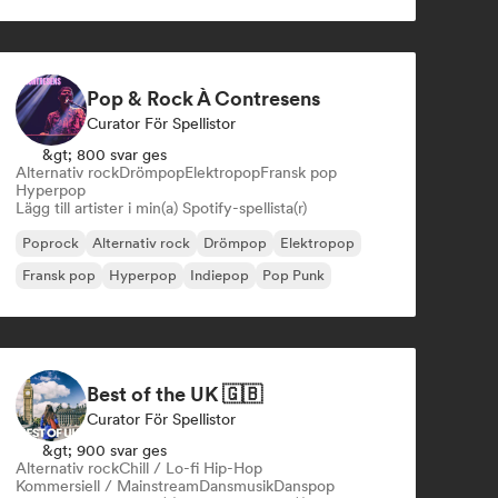
Internationell pop
Pop & Rock À Contresens
Curator För Spellistor
&gt; 800 svar ges
Alternativ rock
Drömpop
Elektropop
Fransk pop
Hyperpop
Lägg till artister i min(a) Spotify-spellista(r)
Poprock
Alternativ rock
Drömpop
Elektropop
Fransk pop
Hyperpop
Indiepop
Pop Punk
Best of the UK 🇬🇧
Curator För Spellistor
&gt; 900 svar ges
Alternativ rock
Chill / Lo-fi Hip-Hop
Kommersiell / Mainstream
Dansmusik
Danspop