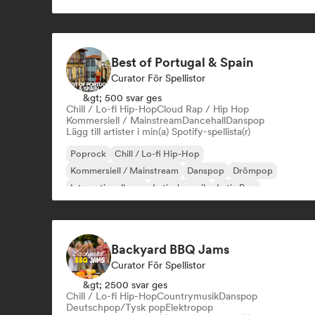
Internationell pop
Best of Portugal & Spain
Curator För Spellistor
&gt; 500 svar ges
Chill / Lo-fi Hip-Hop
Cloud Rap / Hip Hop
Kommersiell / Mainstream
Dancehall
Danspop
Lägg till artister i min(a) Spotify-spellista(r)
Poprock
Chill / Lo-fi Hip-Hop
Kommersiell / Mainstream
Danspop
Drömpop
Internationell pop
Latinsk musik
Latin Pop
Backyard BBQ Jams
Curator För Spellistor
&gt; 2500 svar ges
Chill / Lo-fi Hip-Hop
Countrymusik
Danspop
Deutschpop/Tysk pop
Elektropop