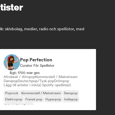
tister
skivbolag, medier, radio och spellistor, med
Pop Perfection
Curator För Spellistor
&gt; 1700 svar ges
Afrobeat / Afropop
Kommersiell / Mainstream
Danspop
Deutschpop/Tysk pop
Drömpop
Lägg till artister i min(a) Spotify-spellista(r)
Poprock
Kommersiell / Mainstream
Danspop
Elektropop
Fransk pop
Hyperpop
Indiepop
Internationell pop