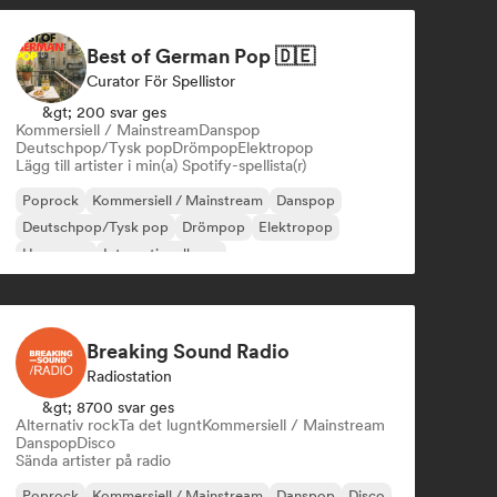
Best of German Pop 🇩🇪
Curator För Spellistor
&gt; 200 svar ges
Kommersiell / Mainstream
Danspop
Deutschpop/Tysk pop
Drömpop
Elektropop
Lägg till artister i min(a) Spotify-spellista(r)
Poprock
Kommersiell / Mainstream
Danspop
Deutschpop/Tysk pop
Drömpop
Elektropop
Hyperpop
Internationell pop
Breaking Sound Radio
Radiostation
&gt; 8700 svar ges
Alternativ rock
Ta det lugnt
Kommersiell / Mainstream
Danspop
Disco
Sända artister på radio
Poprock
Kommersiell / Mainstream
Danspop
Disco