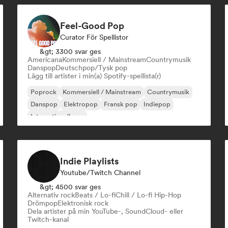
Feel-Good Pop
Curator För Spellistor
&gt; 3300 svar ges
Americana
Kommersiell / Mainstream
Countrymusik
Danspop
Deutschpop/Tysk pop
Lägg till artister i min(a) Spotify-spellista(r)
Poprock
Kommersiell / Mainstream
Countrymusik
Danspop
Elektropop
Fransk pop
Indiepop
Internationell pop
Indie Playlists
Youtube/Twitch Channel
&gt; 4500 svar ges
Alternativ rock
Beats / Lo-fi
Chill / Lo-fi Hip-Hop
Drömpop
Elektronisk rock
Dela artister på min YouTube-, SoundCloud- eller
Twitch-kanal