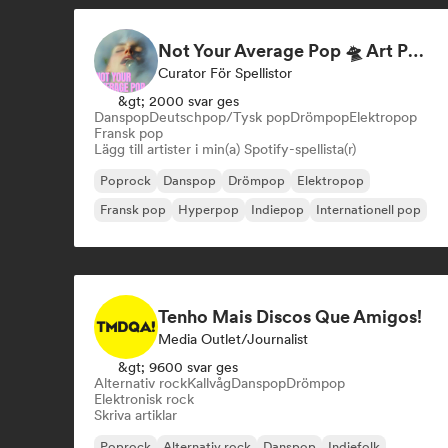
Not Your Average Pop 🛸 Art Pop, Alt-Pop & Indie Pop
Curator För Spellistor
&gt; 2000 svar ges
Danspop
Deutschpop/Tysk pop
Drömpop
Elektropop
Fransk pop
Lägg till artister i min(a) Spotify-spellista(r)
Poprock
Danspop
Drömpop
Elektropop
Fransk pop
Hyperpop
Indiepop
Internationell pop
Tenho Mais Discos Que Amigos!
Media Outlet/Journalist
&gt; 9600 svar ges
Alternativ rock
Kallvåg
Danspop
Drömpop
Elektronisk rock
Skriva artiklar
Poprock
Alternativ rock
Danspop
Indiefolk