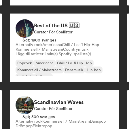
Best of the US 🇺🇸
Curator För Spellistor
&gt; 1900 svar ges
Alternativ rock
Americana
Chill / Lo-fi Hip-Hop
Kommersiell / Mainstream
Countrymusik
Lägg till artister i min(a) Spotify-spellista(r)
Poprock
Americana
Chill / Lo-fi Hip-Hop
Kommersiell / Mainstream
Dansmusik
Hip-hop
Indiefolk
Indiepop
Scandinavian Waves
Curator För Spellistor
&gt; 500 svar ges
Alternativ rock
Kommersiell / Mainstream
Danspop
Drömpop
Elektropop