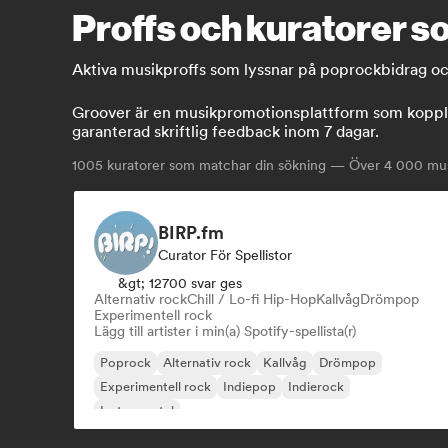
Proffs och kuratorer so
Aktiva musikproffs som lyssnar på poprockbidrag och h
Groover är en musikpromotionsplattform som koppla
garanterad skriftlig feedback inom 7 dagar.
1005
kuratorer som matchar din sökning — Över 4 000 musik
BIRP.fm
Curator För Spellistor
&gt; 12700 svar ges
Alternativ rock
Chill / Lo-fi Hip-Hop
Kallvåg
Drömpop
Experimentell rock
Lägg till artister i min(a) Spotify-spellista(r)
Poprock
Alternativ rock
Kallvåg
Drömpop
Experimentell rock
Indiepop
Indierock
Instrumental