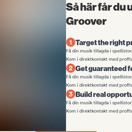
Så här får du 
Groover
Target the right 
Få din musik tillagda i spellist
Kom i direktkontakt med proffs 
Get guaranteed 
Få din musik tillagda i spellist
Kom i direktkontakt med proffs 
Build real opport
Få din musik tillagda i spellist
Kom i direktkontakt med proffs 