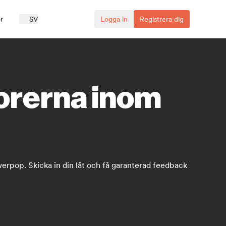
r
SV
Logga in
Registrera dig
torerna inom
erpop. Skicka in din låt och få garanterad feedback