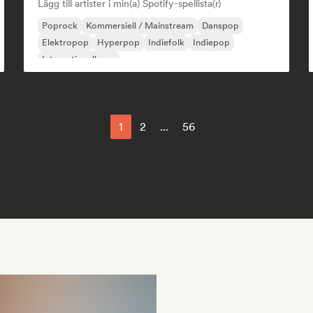
Lägg till artister i min(a) Spotify-spellista(r)
Poprock
Kommersiell / Mainstream
Danspop
Elektropop
Hyperpop
Indiefolk
Indiepop
Internationell pop
1
2
...
56