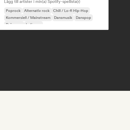
Lägg till artister i min(a) Spotify-spellista(r)
Poprock
Alternativ rock
Chill / Lo-fi Hip-Hop
Kommersiell / Mainstream
Dansmusik
Danspop
Drömpop
Indiepop