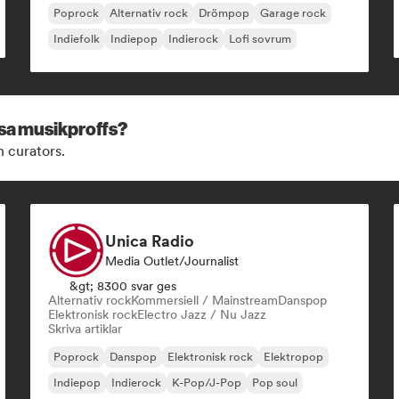
Poprock
Alternativ rock
Drömpop
Garage rock
Indiefolk
Indiepop
Indierock
Lofi sovrum
ssa musikproffs?
h curators.
Unica Radio
Media Outlet/Journalist
&gt; 8300 svar ges
Alternativ rock
Kommersiell / Mainstream
Danspop
Elektronisk rock
Electro Jazz / Nu Jazz
Skriva artiklar
Poprock
Danspop
Elektronisk rock
Elektropop
Indiepop
Indierock
K-Pop/J-Pop
Pop soul