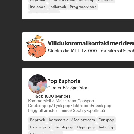
Indiepop
Indierock
Progressiv pop
Psykedelisk pop
Vill du komma i kontakt med de
Skicka din låt till 3 000+ musikproffs oc
Pop Euphoria
Curator För Spellistor
&gt; 1800 svar ges
Kommersiell / Mainstream
Danspop
Deutschpop/Tysk pop
Elektropop
Fransk pop
Lägg till artister i min(a) Spotify-spellista(r)
Poprock
Kommersiell / Mainstream
Danspop
Elektropop
Fransk pop
Hyperpop
Indiepop