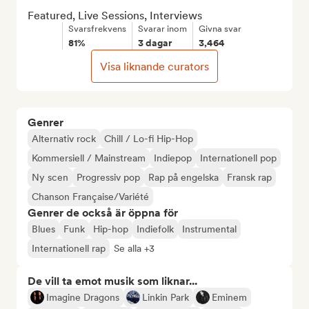
Featured, Live Sessions, Interviews
Svarsfrekvens
Svarar inom
Givna svar
81%
3 dagar
3,464
Visa liknande curators
Genrer
Alternativ rock
Chill / Lo-fi Hip-Hop
Kommersiell / Mainstream
Indiepop
Internationell pop
Ny scen
Progressiv pop
Rap på engelska
Fransk rap
Chanson Française/Variété
Genrer de också är öppna för
Blues
Funk
Hip-hop
Indiefolk
Instrumental
Internationell rap
Se alla +3
De vill ta emot musik som liknar...
Imagine Dragons
Linkin Park
Eminem