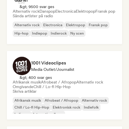
&gt; 9500 svar ges
Alternativ rock
Danspop
Electronica
Elektropop
Fransk pop
Sända artister på radio
Alternativ rock
Electronica
Elektropop
Fransk pop
Hip-hop
Indiepop
Indierock
Ny scen
1001 Videoclipes
Media Outlet/Journalist
&gt; 400 svar ges
Afrikansk musik
Afrobeat / Afropop
Alternativ rock
Omgivande
Chill / Lo-fi Hip-Hop
Skriva artiklar
Afrikansk musik
Afrobeat / Afropop
Alternativ rock
Chill / Lo-fi Hip-Hop
Elektronisk rock
Indiefolk
Indiepop
Internationell pop