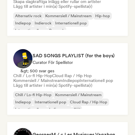
Skapa slagkraftiga inlägg eller rullar om artister
Lägg till artister i min(a) Spotify-spellista(r)
Alternativ rock
Kommersiell / Mainstream
Hip-hop
Indiepop
Indierock
Internationell pop
Internationell rap
Poprock
SAD SONGS PLAYLIST (for the boys)
Curator För Spellistor
&gt; 500 svar ges
Chill / Lo-fi Hip-Hop
Cloud Rap / Hip Hop
Kommersiell / Mainstream
Indiepop
Internationell pop
Lägg till artister i min(a) Spotify-spellista(r)
Chill / Lo-fi Hip-Hop
Kommersiell / Mainstream
Indiepop
Internationell pop
Cloud Rap / Hip Hop
Internationell rap
Lofi sovrum
Själ
GeorgesM / « Les Musiques Vagabondes » - Content Creator