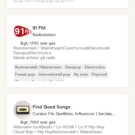
Indie-dans
Indiefolk
Indiepop
91 FM
Radiostation
&gt; 1700 svar ges
Kommersiell / Mainstream
Countrymusik
Dansmusik
Danspop
Electronica
Sända artister på radio
Kommersiell / Mainstream
Danspop
Electronica
Fransk pop
Internationell pop
Ny scen
Poprock
Chanson Française/Variété
Find Good Songs
Curator För Spellistor, Influencer I Sociala Medier
&gt; 7100 svar ges
Alternativ rock
Beats / Lo-fi
Chill / Lo-fi Hip-Hop
Cloud Rap / Hip Hop
Kommersiell / Mainstream