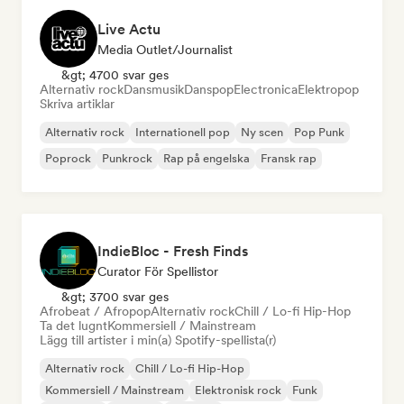
Live Actu
Media Outlet/Journalist
&gt; 4700 svar ges
Alternativ rock
Dansmusik
Danspop
Electronica
Elektropop
Skriva artiklar
Alternativ rock
Internationell pop
Ny scen
Pop Punk
Poprock
Punkrock
Rap på engelska
Fransk rap
IndieBloc - Fresh Finds
Curator För Spellistor
&gt; 3700 svar ges
Afrobeat / Afropop
Alternativ rock
Chill / Lo-fi Hip-Hop
Ta det lugnt
Kommersiell / Mainstream
Lägg till artister i min(a) Spotify-spellista(r)
Alternativ rock
Chill / Lo-fi Hip-Hop
Kommersiell / Mainstream
Elektronisk rock
Funk