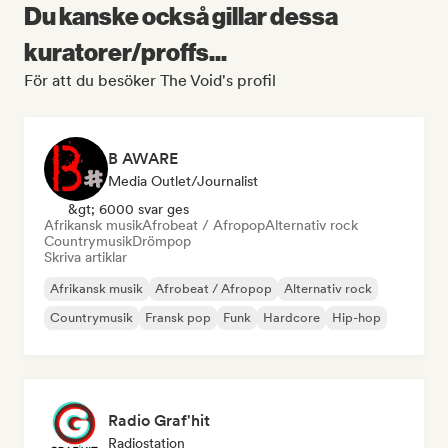
Du kanske också gillar dessa
kuratorer/proffs...
För att du besöker The Void's profil
B AWARE
Media Outlet/Journalist
&gt; 6000 svar ges
Afrikansk musik
Afrobeat / Afropop
Alternativ rock
Countrymusik
Drömpop
Skriva artiklar
Afrikansk musik
Afrobeat / Afropop
Alternativ rock
Countrymusik
Fransk pop
Funk
Hardcore
Hip-hop
Radio Graf'hit
Radiostation