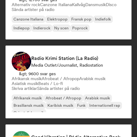
Alternativ rock
Canzone Italiana
Kallvåg
Dansmusik
Disco
Sända artister på radio
Canzone Italiana
Elektropop
Fransk pop
Indiefolk
Indiepop
Indierock
Ny scen
Poprock
Radio Krimi Station (La Radio)
Media Outlet/Journalist, Radiostation
&gt; 9600 svar ges
Afrikansk musik
Afrobeat / Afropop
Arabisk musik
Asiatisk musik
Beats / Lo-fi
Skriva artiklar
Sända artister på radio
Afrikansk musik
Afrobeat / Afropop
Arabisk musik
Brasiliansk musik
Karibisk musik
Funk
Internationell rap
Orientalisk musik