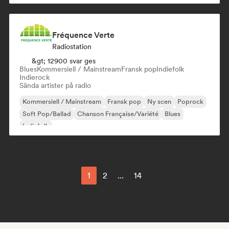
Fréquence Verte
Radiostation
&gt; 12900 svar ges
Blues
Kommersiell / Mainstream
Fransk pop
Indiefolk
Indierock
Sända artister på radio
Kommersiell / Mainstream
Fransk pop
Ny scen
Poprock
Soft Pop/Ballad
Chanson Française/Variété
Blues
Indiefolk
1
2
...
14