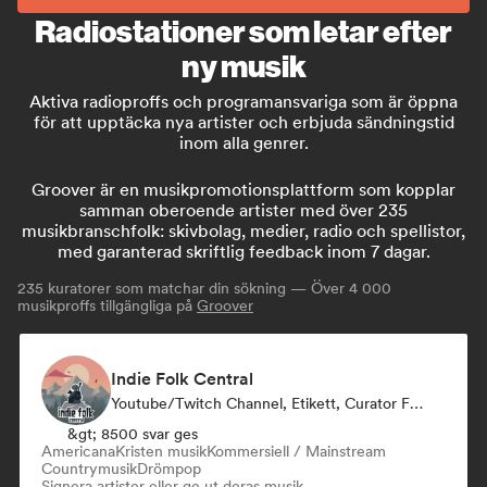
Radiostationer som letar efter
ny musik
Aktiva radioproffs och programansvariga som är öppna
för att upptäcka nya artister och erbjuda sändningstid
inom alla genrer.
Groover är en musikpromotionsplattform som kopplar
samman oberoende artister med över 235
musikbranschfolk: skivbolag, medier, radio och spellistor,
med garanterad skriftlig feedback inom 7 dagar.
235
kuratorer som matchar din sökning — Över 4 000
musikproffs tillgängliga på
Groover
Indie Folk Central
Youtube/Twitch Channel, Etikett, Curator För Spellistor, Radiostation
&gt; 8500 svar ges
Americana
Kristen musik
Kommersiell / Mainstream
Countrymusik
Drömpop
Signera artister eller ge ut deras musik