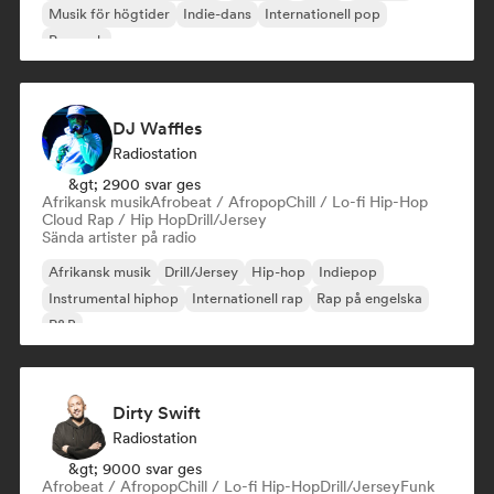
Musik för högtider
Indie-dans
Internationell pop
Poprock
DJ Waffles
Radiostation
&gt; 2900 svar ges
Afrikansk musik
Afrobeat / Afropop
Chill / Lo-fi Hip-Hop
Cloud Rap / Hip Hop
Drill/Jersey
Sända artister på radio
Afrikansk musik
Drill/Jersey
Hip-hop
Indiepop
Instrumental hiphop
Internationell rap
Rap på engelska
R&B
Dirty Swift
Radiostation
&gt; 9000 svar ges
Afrobeat / Afropop
Chill / Lo-fi Hip-Hop
Drill/Jersey
Funk