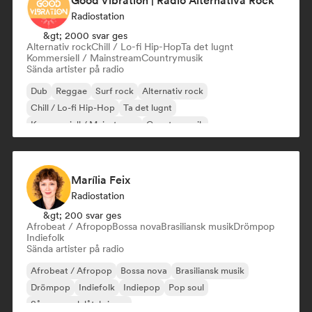
Good Vibration | Rádio Alternativa Rock
Radiostation
&gt; 2000 svar ges
Alternativ rock
Chill / Lo-fi Hip-Hop
Ta det lugnt
Kommersiell / Mainstream
Countrymusik
Sända artister på radio
Dub
Reggae
Surf rock
Alternativ rock
Chill / Lo-fi Hip-Hop
Ta det lugnt
Kommersiell / Mainstream
Countrymusik
Marília Feix
Radiostation
&gt; 200 svar ges
Afrobeat / Afropop
Bossa nova
Brasiliansk musik
Drömpop
Indiefolk
Sända artister på radio
Afrobeat / Afropop
Bossa nova
Brasiliansk musik
Drömpop
Indiefolk
Indiepop
Pop soul
Sångare och låtskrivare