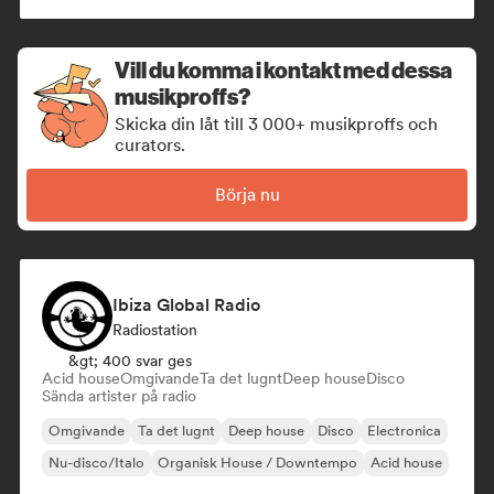
Vill du komma i kontakt med dessa
musikproffs?
Skicka din låt till 3 000+ musikproffs och
curators.
Börja nu
Ibiza Global Radio
Radiostation
&gt; 400 svar ges
Acid house
Omgivande
Ta det lugnt
Deep house
Disco
Sända artister på radio
Omgivande
Ta det lugnt
Deep house
Disco
Electronica
Nu-disco/Italo
Organisk House / Downtempo
Acid house