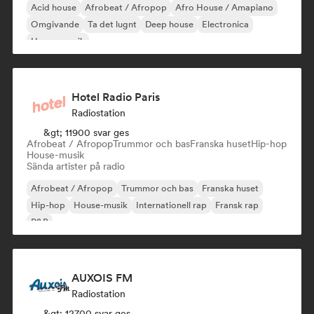
Acid house
Afrobeat / Afropop
Afro House / Amapiano
Omgivande
Ta det lugnt
Deep house
Electronica
House-musik
Hotel Radio Paris
Radiostation
&gt; 11900 svar ges
Afrobeat / Afropop
Trummor och bas
Franska huset
Hip-hop
House-musik
Sända artister på radio
Afrobeat / Afropop
Trummor och bas
Franska huset
Hip-hop
House-musik
Internationell rap
Fransk rap
R&B
AUXOIS FM
Radiostation
&gt; 12700 svar ges