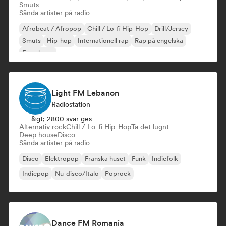
Smuts
Sända artister på radio
Afrobeat / Afropop
Chill / Lo-fi Hip-Hop
Drill/Jersey
Smuts
Hip-hop
Internationell rap
Rap på engelska
Fransk rap
Light FM Lebanon
Radiostation
&gt; 2800 svar ges
Alternativ rock
Chill / Lo-fi Hip-Hop
Ta det lugnt
Deep house
Disco
Sända artister på radio
Disco
Elektropop
Franska huset
Funk
Indiefolk
Indiepop
Nu-disco/Italo
Poprock
Dance FM Romania