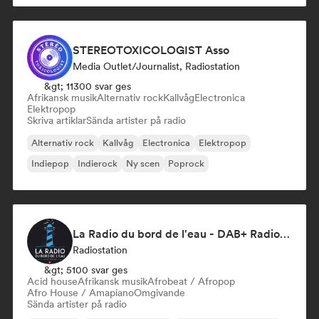
STEREOTOXICOLOGIST Asso
Media Outlet/Journalist, Radiostation
&gt; 11300 svar ges
Afrikansk musik
Alternativ rock
Kallvåg
Electronica
Elektropop
Skriva artiklar
Sända artister på radio
Alternativ rock
Kallvåg
Electronica
Elektropop
Indiepop
Indierock
Ny scen
Poprock
La Radio du bord de l'eau - DAB+ Radio Station (Switzerland)
Radiostation
&gt; 5100 svar ges
Acid house
Afrikansk musik
Afrobeat / Afropop
Afro House / Amapiano
Omgivande
Sända artister på radio