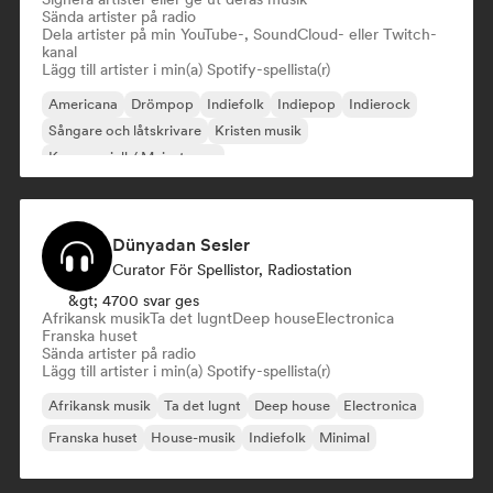
Sända artister på radio
Dela artister på min YouTube-, SoundCloud- eller Twitch-
kanal
Lägg till artister i min(a) Spotify-spellista(r)
Americana
Drömpop
Indiefolk
Indiepop
Indierock
Sångare och låtskrivare
Kristen musik
Kommersiell / Mainstream
Dünyadan Sesler
Curator För Spellistor, Radiostation
&gt; 4700 svar ges
Afrikansk musik
Ta det lugnt
Deep house
Electronica
Franska huset
Sända artister på radio
Lägg till artister i min(a) Spotify-spellista(r)
Afrikansk musik
Ta det lugnt
Deep house
Electronica
Franska huset
House-musik
Indiefolk
Minimal