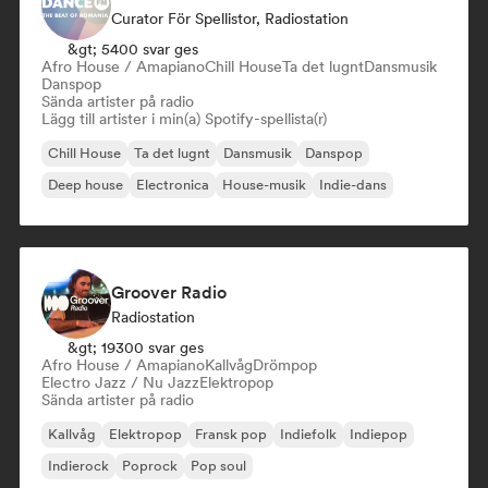
Curator För Spellistor, Radiostation
&gt; 5400 svar ges
Afro House / Amapiano
Chill House
Ta det lugnt
Dansmusik
Danspop
Sända artister på radio
Lägg till artister i min(a) Spotify-spellista(r)
Chill House
Ta det lugnt
Dansmusik
Danspop
Deep house
Electronica
House-musik
Indie-dans
Groover Radio
Radiostation
&gt; 19300 svar ges
Afro House / Amapiano
Kallvåg
Drömpop
Electro Jazz / Nu Jazz
Elektropop
Sända artister på radio
Kallvåg
Elektropop
Fransk pop
Indiefolk
Indiepop
Indierock
Poprock
Pop soul