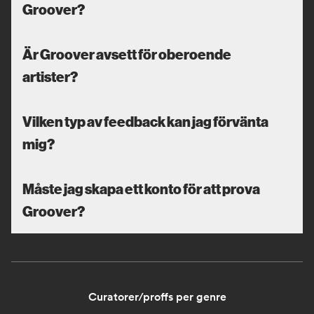
Groover?
Är Groover avsett för oberoende
artister?
Vilken typ av feedback kan jag förvänta
mig?
Måste jag skapa ett konto för att prova
Groover?
Curatorer/proffs per genre