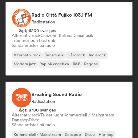
Radio Città Fujiko 103.1 FM
Radiostation
&gt; 6200 svar ges
Alternativ rock
Canzone Italiana
Dansmusik
Trummor och bas
Funk
Sända artister på radio
Alternativ rock
Dansmusik
Hårdrock
Indierock
Modern jazz
Rap på engelska
R&B
Reggae
Breaking Sound Radio
Radiostation
&gt; 8700 svar ges
Alternativ rock
Ta det lugnt
Kommersiell / Mainstream
Danspop
Disco
Sända artister på radio
Kommersiell / Mainstream
Danspop
Disco
Hip-hop