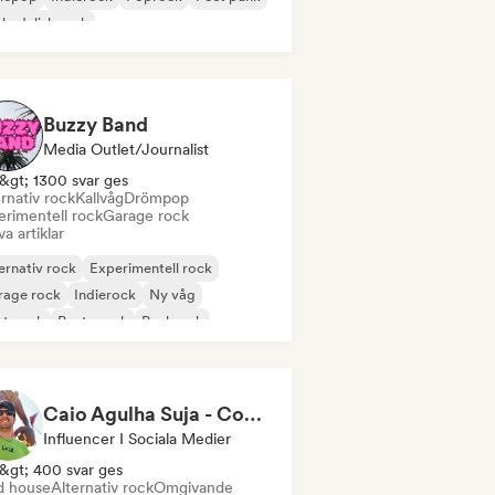
kedelisk rock
Buzzy Band
Media Outlet/Journalist
&gt; 1300 svar ges
rnativ rock
Kallvåg
Drömpop
erimentell rock
Garage rock
va artiklar
ernativ rock
Experimentell rock
rage rock
Indierock
Ny våg
st punk
Posta rock
Punkrock
Caio Agulha Suja - Content Creator
Influencer I Sociala Medier
&gt; 400 svar ges
d house
Alternativ rock
Omgivande