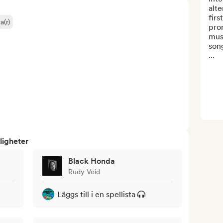
alte
firs
a(r)
prom
musi
song
...
ligheter
Black Honda
Rudy Void
Läggs till i en spellista