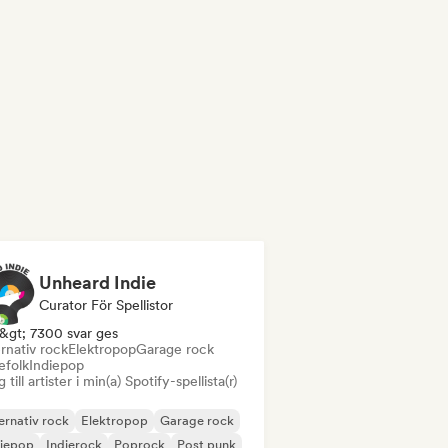
Unheard Indie
Curator För Spellistor
&gt; 7300 svar ges
rnativ rock
Elektropop
Garage rock
efolk
Indiepop
 till artister i min(a) Spotify-spellista(r)
ernativ rock
Elektropop
Garage rock
diepop
Indierock
Poprock
Post punk