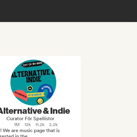
Alternative & Indie
Curator För Spellistor
1M
12k
11.2k
2.2k
 We are music page that is 
rested in the 