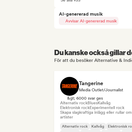
Se alla +33
AI-genererad musik
Avvisar AI-genererad musik
Du kanske också gillar d
För att du besöker Alternative & Indie
Tangerine
Media Outlet/Journalist
&gt; 6000 svar ges
Alternativ rock
Blues
Kallvåg
Elektronisk rock
Experimentell rock
Skapa slagkraftiga inlägg eller rullar om
artister
Alternativ rock
Kallvåg
Elektronisk r