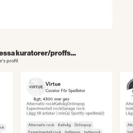
essa kuratorer/proffs...
's profil
Virtue
Curator För Spellistor
&gt; 4300 svar ges
Alternativ rock
Kallvåg
Drömpop
Alte
Experimentell rock
Garage rock
Indi
Lägg till artister i min(a) Spotify-spellista(r)
Lägg
Alternativ rock
Kallvåg
Drömpop
Alt
ock
Experimentell rock
Indiepop
Indierock
In