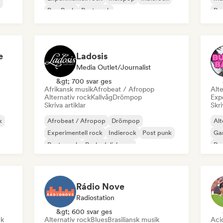
Pop Punk
Post punk
Psy
e
Ladosis
Media Outlet/Journalist
&gt; 700 svar ges
Afrikansk musik
Afrobeat / Afropop
Alte
Alternativ rock
Kallvåg
Drömpop
Exp
Skriva artiklar
Skri
k
Afrobeat / Afropop
Drömpop
Alt
Experimentell rock
Indierock
Post punk
Ga
Posta rock
Psykedelisk pop
Po
Psykedelisk rock
Rádio Nove
Radiostation
&gt; 600 svar ges
ck
Alternativ rock
Blues
Brasiliansk musik
Aci