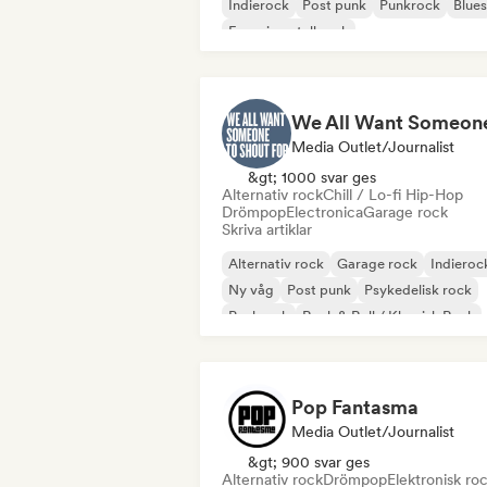
Indierock
Post punk
Punkrock
Blues
Experimentell rock
We All Want Someon
Media Outlet/Journalist
&gt; 1000 svar ges
Alternativ rock
Chill / Lo-fi Hip-Hop
Drömpop
Electronica
Garage rock
Skriva artiklar
Alternativ rock
Garage rock
Indieroc
Ny våg
Post punk
Psykedelisk rock
Punkrock
Rock & Roll / Klassisk Rock
Pop Fantasma
Media Outlet/Journalist
&gt; 900 svar ges
Alternativ rock
Drömpop
Elektronisk ro