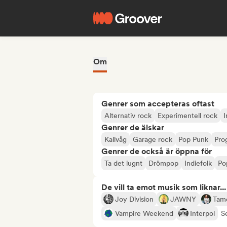
Om
Genrer som accepteras oftast
Alternativ rock
Experimentell rock
I
Genrer de älskar
Kallvåg
Garage rock
Pop Punk
Pro
Genrer de också är öppna för
Ta det lugnt
Drömpop
Indiefolk
Po
De vill ta emot musik som liknar...
Joy Division
JAWNY
Tam
Vampire Weekend
Interpol
Se