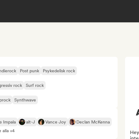
ndierock
Post punk
Psykedelisk rock
gressiv rock
Surf rock
prock
Synthwave
e Impala
alt-J
Vance Joy
Declan McKenna
 alla +4
Hey!
inte