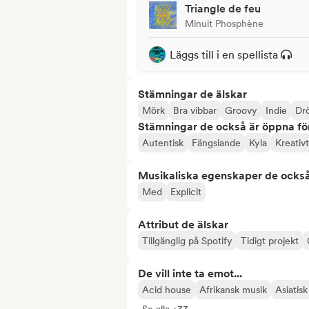
Triangle de feu
Minuit Phosphène
Läggs till i en spellista
Stämningar de älskar
Mörk
Bra vibbar
Groovy
Indie
Dr
Stämningar de också är öppna fö
Autentisk
Fängslande
Kyla
Kreativt
Musikaliska egenskaper de också
Med
Explicit
Attribut de älskar
Tillgänglig på Spotify
Tidigt projekt
De vill inte ta emot...
Acid house
Afrikansk musik
Asiatis