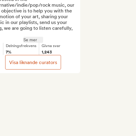
rnative/indie/pop/rock music, our 
t objective is to help you with the 
otion of your art, sharing your 
c in our playlists, send us your 
, we are going to listen carefully, 
Se mer
Delningsfrekvens
Givna svar
7%
1,243
Visa liknande curators