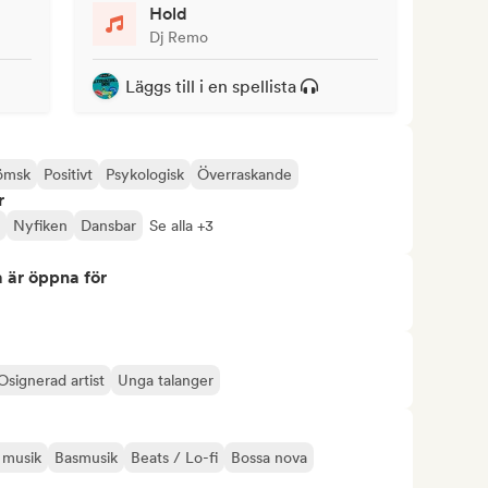
Hold
Dj Remo
Läggs till i en spellista
ömsk
Positivt
Psykologisk
Överraskande
r
Nyfiken
Dansbar
Se alla +3
 är öppna för
Osignerad artist
Unga talanger
k musik
Basmusik
Beats / Lo-fi
Bossa nova